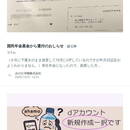
国民年金基金から還付のおしらせ
記事
コラム
（９月に下書きのまま放置して10月にUPしているのですが年月日設定が
よくわかりません。）厚生年金になったので、創業した月...
みげか沖縄株式会社
2025/10/01 12:41