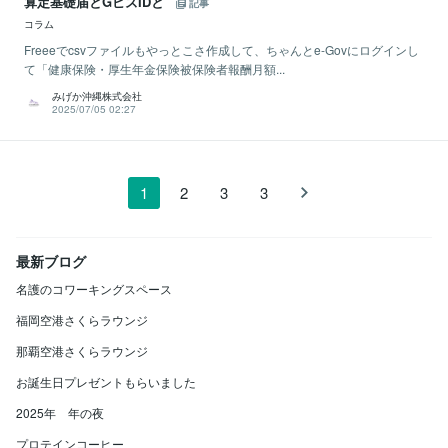
算定基礎届とGビズIDと
記事
コラム
Freeeでcsvファイルもやっとこさ作成して、ちゃんとe-Govにログインし
て「健康保険・厚生年金保険被保険者報酬月額...
みげか沖縄株式会社
2025/07/05 02:27
1
2
3
3
最新ブログ
名護のコワーキングスペース
福岡空港さくらラウンジ
那覇空港さくらラウンジ
お誕生日プレゼントもらいました
2025年 年の夜
プロテインコーヒー