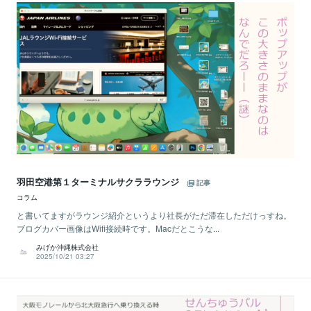
羽田空港第１ターミナルサクララウンジ
記事
コラム
と書いてますがラウンジ紹介というより社長がただ滞在しただけっすね。
ブログカバー画像はWifi接続時です。Macだとこうな...
みげか沖縄株式会社
2025/10/21 03:27