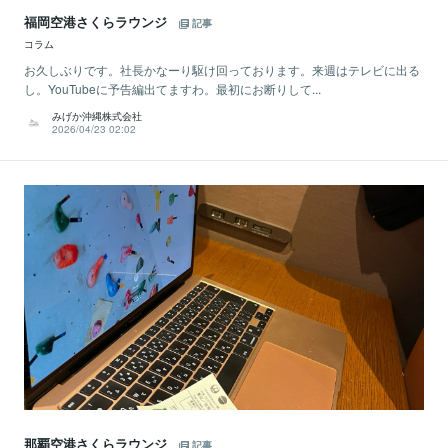
福岡空港さくらラウンジ
記事
コラム
お久しぶりです。社長かなーり駆け回っております。来週はテレビに出る
し。YouTubeに予告編出てますわ。最初にお断りして...
みげか沖縄株式会社
2026/04/23 02:02
那覇空港さくらラウンジ
記事