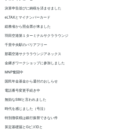
決算申告並びに納税を済ませました
eLTAXとマイナンバーカード
総務省から照会票が来ました
羽田空港第１ターミナルサクララウンジ
千里中央駅のバリアフリー
那覇空港サクララウンジアネックス
金継ぎワークショップに参加しました
MNP奮闘中
国民年金基金から還付のおしらせ
電話番号変更手続き中
無効なSIMと言われました
時代を感じました（号泣）
特別徴収税は銀行振替できない件
算定基礎届とGビズIDと