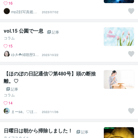
16
mp2顔写真鑑定
2023/07/02
士ー顔写真から
人生を分析
vol.15 公園で一息
記事
コラム
15
ゆき☘️傾聴歴30
2023/10/22
年☘️愛情溢れる
相談員
【ほのぼの日記通信♡第480号】頭の断捨
離。♡
記事
コラム
14
まーsa。♡ほの
2022/11/06
ぼのブログ毎日
配信♡
日曜日は朝から掃除しました！
記事
ライフスタイル