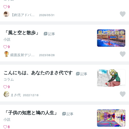
9
【終活アドバイ
2026/05/31
ザー・雑談】せ
いお
「風と空と散歩」
記事
小説
9
鏡面反射デジタ
2023/08/28
ルアート製作所
（鈴木穣）
こんにちは、あなたのまさ代です
記事
コラム
9
まさ代
2022/12/18
「子供の知恵と鳩の人生」
記事
小説
8