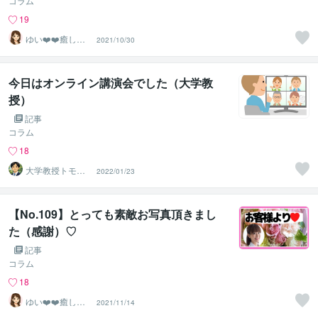
コラム
19
ゆい❤️❤️癒しの
2021/10/30
心友
今日はオンライン講演会でした（大学教
授）
記事
コラム
18
大学教授トモ｜
2022/01/23
元東大教員
【No.109】とっても素敵お写真頂きまし
た（感謝）♡
記事
コラム
18
ゆい❤️❤️癒しの
2021/11/14
心友