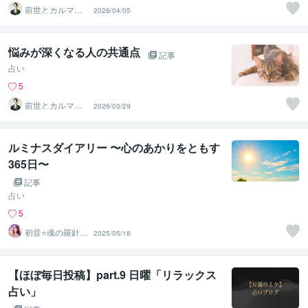
前世とカルマの
2026/04/05
翻訳者 Haku
悩みが深くなる人の共通点
記事
占い
5
前世とカルマの
2026/03/29
翻訳者 Haku
ルミナスダイアリー 〜心のあかりをともす
365日〜
記事
占い
5
初音⭐️魂の羅針盤
2025/05/18
ルミナススター
鑑定
【ほぼ毎日投稿】part.9 日曜「リラックス
占い」