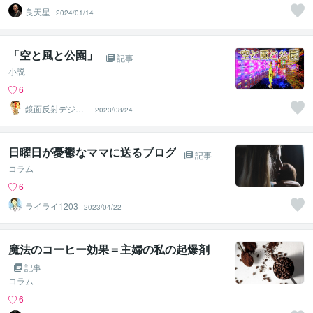
良天星
2024/01/14
「空と風と公園」
記事
小説
6
鏡面反射デジタ
2023/08/24
ルアート製作所
（鈴木穣）
日曜日が憂鬱なママに送るブログ
記事
コラム
6
ライライ1203
2023/04/22
魔法のコーヒー効果＝主婦の私の起爆剤
記事
コラム
6