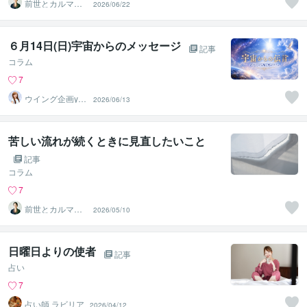
前世とカルマの
2026/06/22
翻訳者 Haku
６月14日(日)宇宙からのメッセージ
記事
コラム
7
ウイング企画yuk
2026/06/13
a
苦しい流れが続くときに見直したいこと
記事
コラム
7
前世とカルマの
2026/05/10
翻訳者 Haku
日曜日よりの使者
記事
占い
7
占い師 ラビリア
2026/04/12