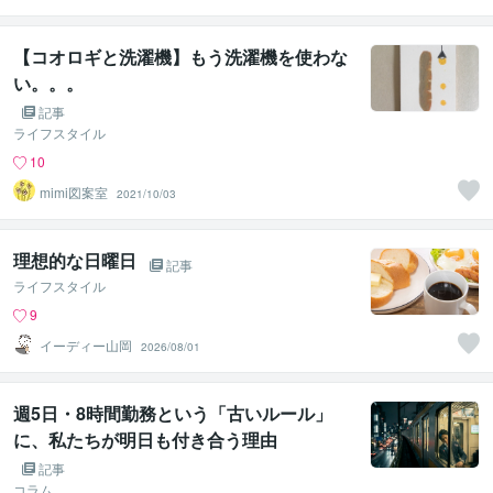
ぼのブログ毎日
配信♡
【コオロギと洗濯機】もう洗濯機を使わな
い。。。
記事
ライフスタイル
10
mimi図案室
2021/10/03
理想的な日曜日
記事
ライフスタイル
9
イーディー山岡
2026/08/01
週5日・8時間勤務という「古いルール」
に、私たちが明日も付き合う理由
記事
コラム