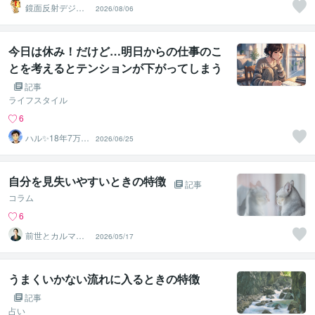
鏡面反射デジタ
2026/08/06
ルアート製作所
（鈴木穣）
今日は休み！だけど…明日からの仕事のこ
とを考えるとテンションが下がってしまう
あなたへ
記事
ライフスタイル
6
ハル✨18年7万人
2026/06/25
以上の実績×書籍
著者
自分を見失いやすいときの特徴
記事
コラム
6
前世とカルマの
2026/05/17
翻訳者 Haku
うまくいかない流れに入るときの特徴
記事
占い