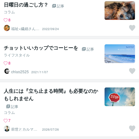
日曜日の過ごし方？
記事
コラム
8
福祉×繊細さん気
2022/09/24
質の悩み相談｜
まさぴー
チョットいいカップでコーヒーを
記事
ライフスタイル
8
chiyo2525
2021/11/07
人生には『立ち止まる時間』も必要なのか
もしれません
記事
コラム
7
前世とカルマの
2026/07/26
翻訳者 Haku