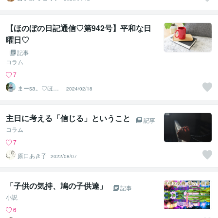
【ほのぼの日記通信♡第942号】平和な日
曜日♡
記事
コラム
7
まーsa。♡ほの
2024/02/18
ぼのブログ毎日
配信♡
主日に考える「信じる」ということ
記事
コラム
7
原口あき子
2022/08/07
「子供の気持、鳩の子供達」
記事
小説
6