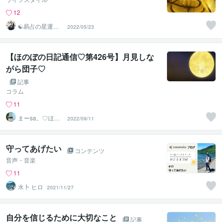
12
☯易占の星運河
2022/05/23
☯
【ほのぼの日記通信♡第426号】月見しな
がら団子♡
記事
コラム
11
まーsa。♡ほの
2022/09/11
ぼのブログ毎日
配信♡
守ってあげたい
コンテンツ
音声・音楽
11
水卜 ヒロ
2021/11/27
自分を信じるために大切なこと
記事