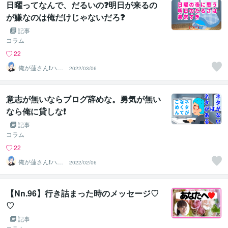
日曜ってなんで、だるいの❓明日が来るの
が嫌なのは俺だけじゃないだろ❓
記事
コラム
22
俺が蓮さん❗️ハス
2022/03/06
じゃありません
w
意志が無いならブログ辞めな。勇気が無い
なら俺に貸しな❗️
記事
コラム
22
俺が蓮さん❗️ハス
2022/02/06
じゃありません
w
【Nn.96】行き詰まった時のメッセージ♡
♡
記事