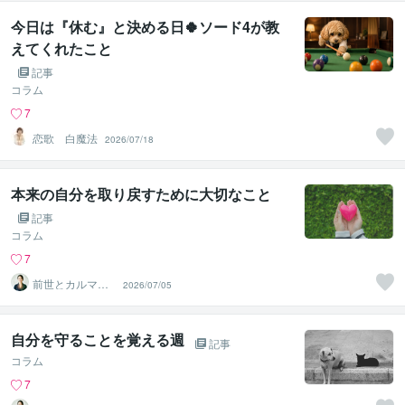
今日は『休む』と決める日🍀ソード4が教
えてくれたこと
記事
コラム
7
恋歌 白魔法
2026/07/18
本来の自分を取り戻すために大切なこと
記事
コラム
7
前世とカルマの
2026/07/05
翻訳者 Haku
自分を守ることを覚える週
記事
コラム
7