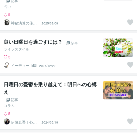
記事
占い
5
神秘演算の使徒
2025/02/09
【月読のミケ】
良い日曜日を過ごすには？
記事
ライフスタイル
5
イーディー山岡
2024/12/22
日曜日の憂鬱を乗り越えて：明日への心構
え
記事
コラム
5
伊藤真吾｜心理
2024/05/19
カウンセラー