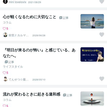
mini lovelovix
2021/08/29
心が軽くなるために大切なこと
記事
コラム
5
前世とカルマの
2026/06/28
翻訳者 Haku
『明日が来るのが怖い』と感じている、あ
なたへ。
記事
ライフスタイル
5
てんせつ☆最適
2026/05/10
ライフをサポー
トする
流れが変わるときに起きる違和感
記事
コラム
5