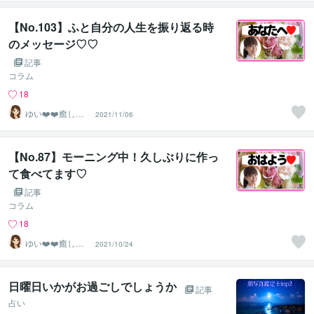
【No.103】ふと自分の人生を振り返る時
のメッセージ♡♡
記事
コラム
18
ゆい❤️❤️癒しの
2021/11/06
心友
【No.87】モーニング中！久しぶりに作っ
て食べてます♡
記事
コラム
18
ゆい❤️❤️癒しの
2021/10/24
心友
日曜日いかがお過ごしでしょうか
記事
占い