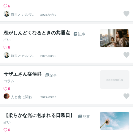
6
前世とカルマの
2026/04/19
翻訳者 Haku
恋がしんどくなるときの共通点
記事
占い
6
前世とカルマの
2026/03/22
翻訳者 Haku
サザエさん症候群
記事
コラム
6
人と食に関わる
2024/03/03
事はおまかせく
ださい
【柔らかな光に包まれる日曜日】
記事
占い
6