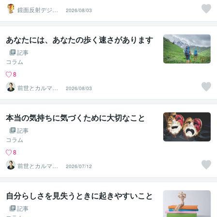
鏡面反射デジタ
2026/08/03
ルアート製作所
（鈴木穣）
あなたには、あなたの歩く速さがあります
記事
コラム
8
前世とカルマの
2026/08/03
翻訳者 Haku
本当の気持ちに気づくために大切なこと
記事
コラム
8
前世とカルマの
2026/07/12
翻訳者 Haku
自分らしさを見失うときに起きやすいこと
記事