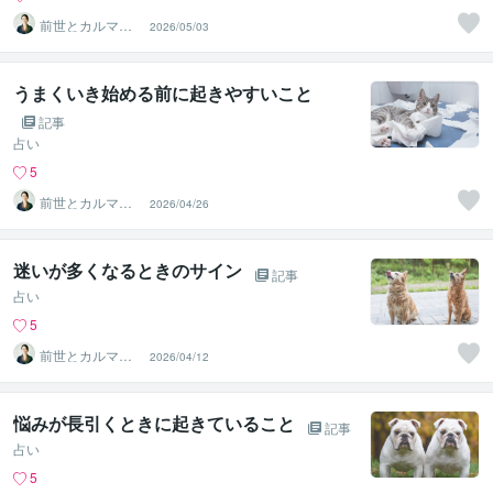
前世とカルマの
2026/05/03
翻訳者 Haku
うまくいき始める前に起きやすいこと
記事
占い
5
前世とカルマの
2026/04/26
翻訳者 Haku
迷いが多くなるときのサイン
記事
占い
5
前世とカルマの
2026/04/12
翻訳者 Haku
悩みが長引くときに起きていること
記事
占い
5