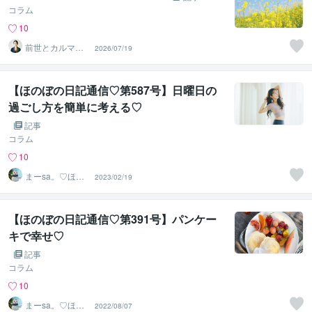
コラム
10
前世とカルマの
2026/07/19
翻訳者 Haku
【ほのぼの日記通信♡第587号】日曜日の
過ごし方を簡単に考える♡
記事
コラム
10
まーsa。♡ほの
2023/02/19
ぼのブログ毎日
配信♡
【ほのぼの日記通信♡第391号】パンケー
キで幸せ♡
記事
コラム
10
まーsa。♡ほの
2022/08/07