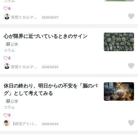
コラム
8
前世とカルマの
2026/06/07
翻訳者 Haku
心が限界に近づいているときのサイン
記事
コラム
8
前世とカルマの
2026/05/24
翻訳者 Haku
休日の終わり、明日からの不安を「脳のバ
グ」として考えてみる
記事
コラム
8
【終活アドバイ
2026/05/24
ザー・雑談】せ
いお