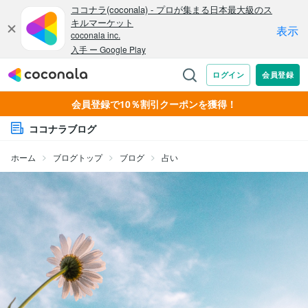
会員登録で10％割引クーポンを獲得！
ココナラブログ
ホーム
ブログトップ
ブログ
占い