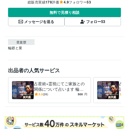
総販売実績
179
評価
4.9
フォロワー
53
無料で見積り相談
メッセージを送る
フォロー
53
受賞歴
輪廻と業
出品者の人気サービス
占星術×霊視にてご家族との
占星
関係について占います 輪廻
談い
の法則に基づき現世での行い
基づ
5.0
(26)
500
円
4.9
が未来を創ります。
創り