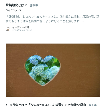
暑熱順化とは？
記事
ライフスタイル
「暑熱順化（しょねつじゅんか）」とは、体が暑さに慣れ、気温の高い環
境でもうまく体温を調整できるようになることを指します。...
イーディー山岡
2026/06/01 05:35
5・6月病とは？「なんかつらい」を放置すると危険な理由
記事