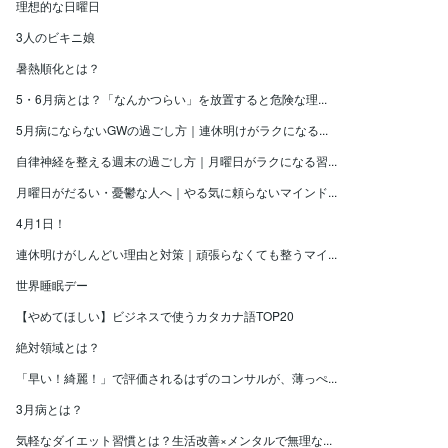
理想的な日曜日
3人のビキニ娘
暑熱順化とは？
5・6月病とは？「なんかつらい」を放置すると危険な理...
5月病にならないGWの過ごし方｜連休明けがラクになる...
自律神経を整える週末の過ごし方｜月曜日がラクになる習...
月曜日がだるい・憂鬱な人へ｜やる気に頼らないマインド...
4月1日！
連休明けがしんどい理由と対策｜頑張らなくても整うマイ...
世界睡眠デー
【やめてほしい】ビジネスで使うカタカナ語TOP20
絶対領域とは？
「早い！綺麗！」で評価されるはずのコンサルが、薄っぺ...
3月病とは？
気軽なダイエット習慣とは？生活改善×メンタルで無理な...