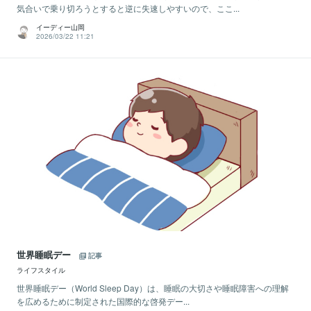
気合いで乗り切ろうとすると逆に失速しやすいので、ここ...
イーディー山岡
2026/03/22 11:21
世界睡眠デー
記事
ライフスタイル
世界睡眠デー（World Sleep Day）は、睡眠の大切さや睡眠障害への理解
を広めるために制定された国際的な啓発デー...