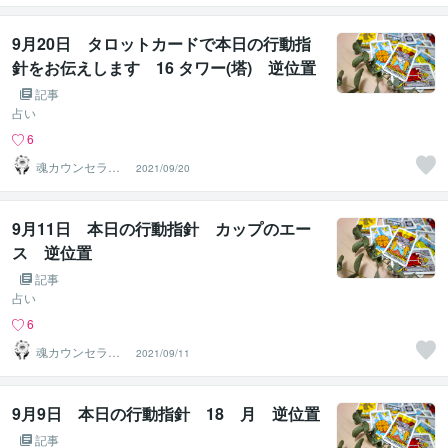
ho）
9月20日 タロットカードで本日の行動指
針をお伝えします 16 タワー(塔) 逆位置
記事
占い
6
魂カウンセラー
2021/09/20
✨ あきほ（aki
ho）
9月11日 本日の行動指針 カップのエー
ス 逆位置
記事
占い
6
魂カウンセラー
2021/09/11
✨ あきほ（aki
ho）
9月9日 本日の行動指針 18 月 逆位置
記事