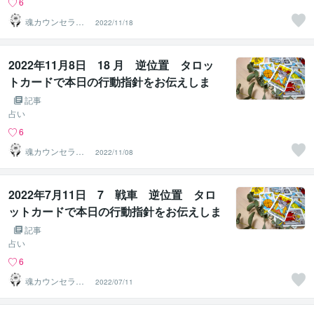
6
魂カウンセラー
2022/11/18
✨ あきほ（aki
ho）
2022年11月8日 18 月 逆位置 タロッ
トカードで本日の行動指針をお伝えしま
す。
記事
占い
6
魂カウンセラー
2022/11/08
✨ あきほ（aki
ho）
2022年7月11日 7 戦車 逆位置 タロ
ットカードで本日の行動指針をお伝えしま
す。
記事
占い
6
魂カウンセラー
2022/07/11
✨ あきほ（aki
ho）