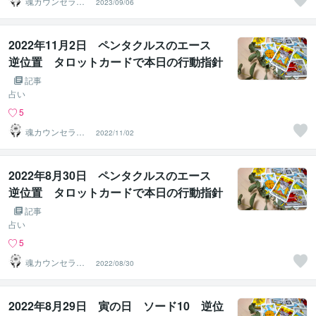
魂カウンセラー
2023/09/06
✨ あきほ（aki
ho）
2022年11月2日 ペンタクルスのエース
逆位置 タロットカードで本日の行動指針
をお伝えします。
記事
占い
5
魂カウンセラー
2022/11/02
✨ あきほ（aki
ho）
2022年8月30日 ペンタクルスのエース
逆位置 タロットカードで本日の行動指針
をお伝えします。
記事
占い
5
魂カウンセラー
2022/08/30
✨ あきほ（aki
ho）
2022年8月29日 寅の日 ソード10 逆位