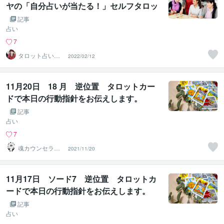
ヤの「自分占いが当たる！」セルフタロッ
ト教室
記事
占い
7
タロット占いラ
2022/02/12
ーヤ
11月20日 18 月 逆位置 タロットカー
ドで本日の行動指針をお伝えします。
記事
占い
7
魂カウンセラー
2021/11/20
✨ あきほ（aki
ho）
11月17日 ソード7 逆位置 タロットカ
ードで本日の行動指針をお伝えします。
記事
占い