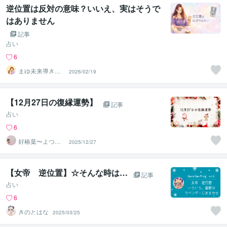
逆位置は反対の意味？いいえ、実はそうで
はありません
記事
占い
6
まゆ未来導きタ
2026/02/19
ロット｜繊細な
心に寄り添う
【12月27日の復縁運勢】
記事
占い
6
好椿葉〜よつ
2025/12/27
ば〜
【女帝 逆位置】☆そんな時は…
記事
占い
6
きのとはな
2025/03/25