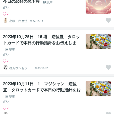
今日の恋歌の恋予報
記事
占い
7
恋歌 白魔法
2024/10/12
2023年10月25日 16 塔 逆位置 タロッ
トカードで本日の行動指針をお伝えしま
す。
記事
占い
7
魂カウンセラー
2023/10/25
✨ あきほ（aki
ho）
2023年10月11日 1 マジシャン 逆位
置 タロットカードで本日の行動指針をお
伝えします。
記事
占い
7