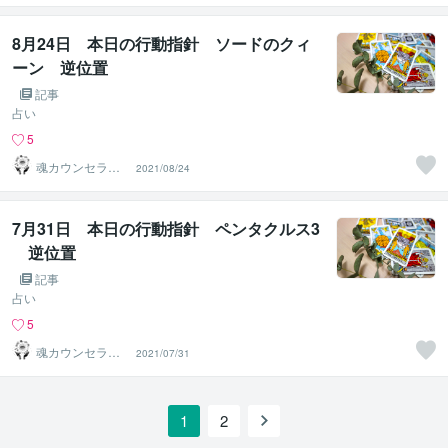
ho）
8月24日 本日の行動指針 ソードのクィ
ーン 逆位置
記事
占い
5
魂カウンセラー
2021/08/24
✨ あきほ（aki
ho）
7月31日 本日の行動指針 ペンタクルス3
逆位置
記事
占い
5
魂カウンセラー
2021/07/31
✨ あきほ（aki
ho）
1
2