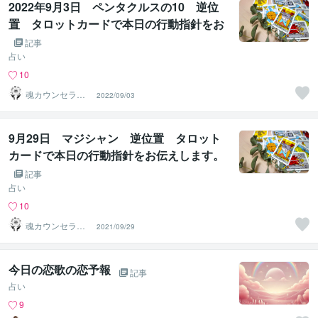
2022年9月3日 ペンタクルスの10 逆位
置 タロットカードで本日の行動指針をお
伝えします。
記事
占い
10
魂カウンセラー
2022/09/03
✨ あきほ（aki
ho）
9月29日 マジシャン 逆位置 タロット
カードで本日の行動指針をお伝えします。
記事
占い
10
魂カウンセラー
2021/09/29
✨ あきほ（aki
ho）
今日の恋歌の恋予報
記事
占い
9