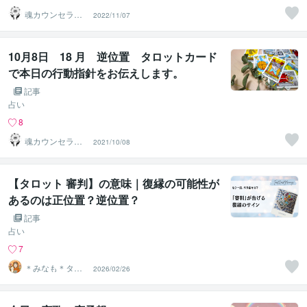
魂カウンセラー
2022/11/07
✨ あきほ（aki
ho）
10月8日 18 月 逆位置 タロットカード
で本日の行動指針をお伝えします。
記事
占い
8
魂カウンセラー
2021/10/08
✨ あきほ（aki
ho）
【タロット 審判】の意味｜復縁の可能性が
あるのは正位置？逆位置？
記事
占い
7
＊みなも＊タロ
2026/02/26
ットと大地の占
い師