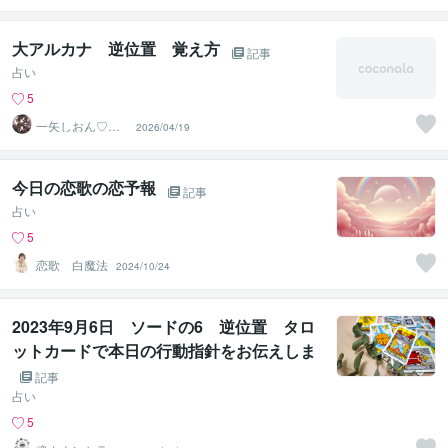
ho）
大アルカナ 逆位置 覚え方
記事
占い
5
一矢しおん♡恋
2026/04/19
愛占い
今日の恋歌の恋予報
記事
占い
5
恋歌 白魔法
2024/10/24
2023年9月6日 ソードの6 逆位置 タロ
ットカードで本日の行動指針をお伝えしま
す。
記事
占い
5