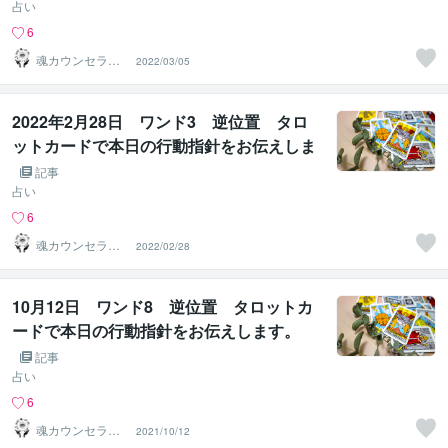
占い
6
魂カウンセラー
2022/03/05
✨ あきほ（aki
ho）
2022年2月28日 ワンド3 逆位置 タロ
ットカードで本日の行動指針をお伝えしま
す。
記事
占い
6
魂カウンセラー
2022/02/28
✨ あきほ（aki
ho）
10月12日 ワンド8 逆位置 タロットカ
ードで本日の行動指針をお伝えします。
記事
占い
6
魂カウンセラー
2021/10/12
✨ あきほ（aki