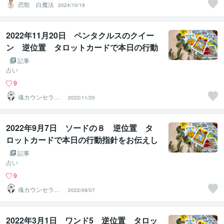
恋歌 白魔法
2024/10/19
2022年11月20日 ペンタクルスのクイー
ン 逆位置 タロットカードで本日の行動
指針をお伝えします。
記事
占い
9
魂カウンセラー
2022/11/20
✨ あきほ（aki
ho）
2022年9月7日 ソードの８ 逆位置 タ
ロットカードで本日の行動指針をお伝えし
ます。
記事
占い
9
魂カウンセラー
2022/09/07
✨ あきほ（aki
ho）
2022年3月1日 ワンド5 逆位置 タロッ