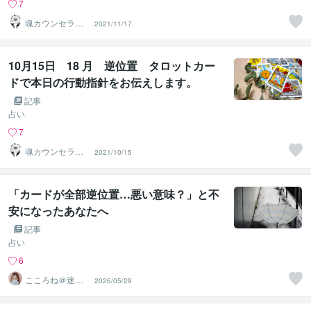
7
魂カウンセラー
2021/11/17
✨ あきほ（aki
ho）
10月15日 18 月 逆位置 タロットカー
ドで本日の行動指針をお伝えします。
記事
占い
7
魂カウンセラー
2021/10/15
✨ あきほ（aki
ho）
「カードが全部逆位置…悪い意味？」と不
安になったあなたへ
記事
占い
6
こころね＠迷い
2026/05/29
を整理し導く占
い師