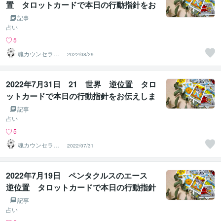
置 タロットカードで本日の行動指針をお
伝えします。
記事
占い
5
魂カウンセラー
2022/08/29
✨ あきほ（aki
ho）
2022年7月31日 21 世界 逆位置 タロ
ットカードで本日の行動指針をお伝えしま
す。
記事
占い
5
魂カウンセラー
2022/07/31
✨ あきほ（aki
ho）
2022年7月19日 ペンタクルスのエース
逆位置 タロットカードで本日の行動指針
をお伝えします。
記事
占い