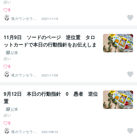
占い
5
魂カウンセラー
2021/11/19
✨ あきほ（aki
ho）
11月9日 ソードのページ 逆位置 タロ
ットカードで本日の行動指針をお伝えしま
す。
記事
占い
5
魂カウンセラー
2021/11/09
✨ あきほ（aki
ho）
9月12日 本日の行動指針 0 愚者 逆位
置
記事
占い
5
魂カウンセラー
2021/09/12
✨ あきほ（aki