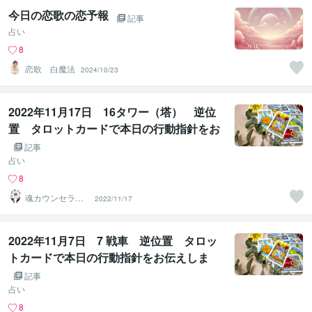
今日の恋歌の恋予報
記事
占い
8
恋歌 白魔法
2024/10/23
2022年11月17日 16タワー（塔） 逆位
置 タロットカードで本日の行動指針をお
伝えします。
記事
占い
8
魂カウンセラー
2022/11/17
✨ あきほ（aki
ho）
2022年11月7日 7 戦車 逆位置 タロッ
トカードで本日の行動指針をお伝えしま
す。
記事
占い
8