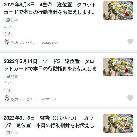
2022年6月3日 4皇帝 逆位置 タロット
カードで本日の行動指針をお伝えします。
記事
占い
6
魂カウンセラー
2022/06/03
✨ あきほ（aki
ho）
2022年5月11日 ソード5 逆位置 タロ
ットカードで本日の行動指針をお伝えしま
す。
記事
占い
6
魂カウンセラー
2022/05/11
✨ あきほ（aki
ho）
2022年3月5日 啓蟄（けいちつ） カッ
プ7 逆位置 本日の行動指針をお伝えし
ます。
記事