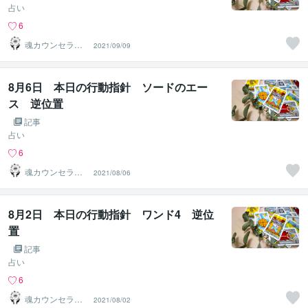
占い
6
魂カウンセラー
2021/09/09
✨ あきほ（aki
ho）
8月6日 本日の行動指針 ソードのエー
ス 逆位置
記事
占い
6
魂カウンセラー
2021/08/06
✨ あきほ（aki
ho）
8月2日 本日の行動指針 ワンド4 逆位
置
記事
占い
6
魂カウンセラー
2021/08/02
✨ あきほ（aki