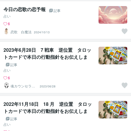
今日の恋歌の恋予報
記事
占い
6
恋歌 白魔法
2024/10/13
2023年6月28日 7 戦車 逆位置 タロッ
トカードで本日の行動指針をお伝えしま
す。
記事
占い
6
魂カウンセラー
2023/06/28
✨ あきほ（aki
ho）
2022年11月18日 18 月 逆位置 タロッ
トカードで本日の行動指針をお伝えしま
す。
記事
占い