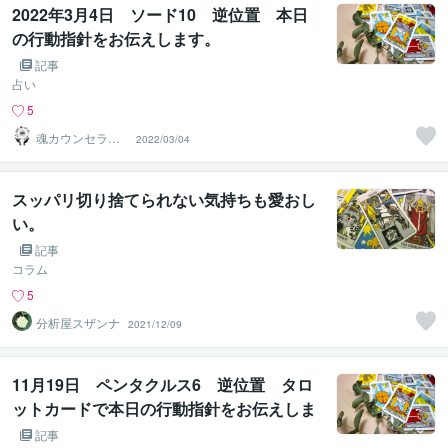
2022年3月4日 ソード10 逆位置 本日
の行動指針をお伝えします。
記事
占い
5
魂カウンセラー
2022/03/04
✨ あきほ（aki
ho）
スッパリ切り捨てられない気持ちも愛おし
い。
記事
コラム
5
分析屋スザンナ
2021/12/09
11月19日 ペンタクルス6 逆位置 タロ
ットカードで本日の行動指針をお伝えしま
す。
記事