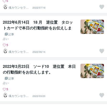
5
魂カウンセラー
2022/07/19
✨ あきほ（aki
ho）
2022年6月14日 18 月 逆位置 タロッ
トカードで本日の行動指針をお伝えしま
す。
記事
占い
5
魂カウンセラー
2022/06/14
✨ あきほ（aki
ho）
2022年3月23日 ソード10 逆位置 本日
の行動指針をお伝えします。
記事
占い
5
魂カウンセラー
2022/03/23
✨ あきほ（aki
ho）