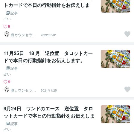
トカードで本日の行動指針をお伝えしま
す。
記事
占い
9
魂カウンセラー
2022/03/01
✨ あきほ（aki
ho）
11月25日 18 月 逆位置 タロットカー
ドで本日の行動指針をお伝えします。
記事
占い
9
魂カウンセラー
2021/11/25
✨ あきほ（aki
ho）
9月24日 ワンドのエース 逆位置 タロ
ットカードで本日の行動指針をお伝えしま
す
記事
占い