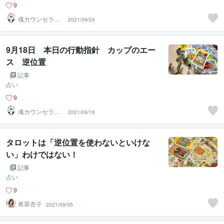
9
魂カウンセラー
2021/09/24
✨ あきほ（aki
ho）
9月18日 本日の行動指針 カップのエー
ス 逆位置
記事
占い
9
魂カウンセラー
2021/09/18
✨ あきほ（aki
ho）
タロットは「逆位置を使わないといけな
い」わけではない！
記事
占い
9
希翠杏子
2021/09/05