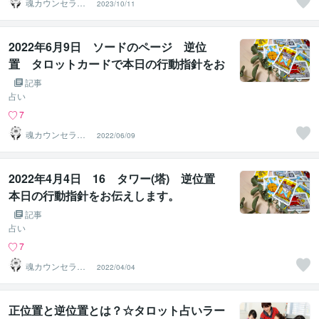
魂カウンセラー
2023/10/11
✨ あきほ（aki
ho）
2022年6月9日 ソードのページ 逆位
置 タロットカードで本日の行動指針をお
伝えします。
記事
占い
7
魂カウンセラー
2022/06/09
✨ あきほ（aki
ho）
2022年4月4日 16 タワー(塔) 逆位置
本日の行動指針をお伝えします。
記事
占い
7
魂カウンセラー
2022/04/04
✨ あきほ（aki
ho）
正位置と逆位置とは？☆タロット占いラー