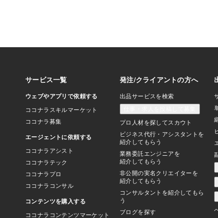
て、意外と世界の「ナ
技？」になるかもよ。
若男女」、「国籍」、
差」、「収入差」、「
か、ほとんど関係ない
べての人々が参加可能
じゃん。ま、でも「パ
はしゃ～ないか。ホホ
億円市場」といわれる
ゃ。これから、ますま
じゃが、「問題」はナ
やっぱ「目」をはじめ
やら、「精神的」な問