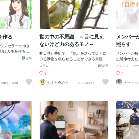
を作る
世の中の不思議 ～目に見え
メンバー
ないけど力のあるモノ～
照らす
ウンセラーのゆき
メージは人生を作る』
昨日見た番組で、『気』を送って近くに
メンバーが持
学生の時に書いた
記事
いる動物を眠らせることができる男性が
生懸命考えた
ないでしょうか🤔
紹介されていました。気を送り体温を高
通っていなか
コラム
記事
ビジネス・マー
ているかも💦生き
くすることで動物は眠たくなるのだそう
ていたり、独
9
7
ージ方法そして、
です。実際、落ち着きのない犬やこの時
ていたりする
のイメージ方法、
間に寝ているのを見たことがないという
時、僕は、メ
やまだ☘️心と頭
チームづ
2024/01/30
2022/04/14
思います。人生を
がスッキリ整う
エキスパ
サファリパークのホワイトタイガーなど
スポットライ
サロン
荒川 佳
ージ方法って？自
が気持ち良さそうに眠ってしまい、獣医
をメンバーに
いものにしたい！
さんも驚かれていました。私はめっちゃ
うのではなく
までお読みになっ
現実主義なので自分の目で見て体験した
す）ようにし
いね✨♡*･゜ﾟ･
ことを信じ、非科学的なことはあまり信
えば 「問題
｡.:*･゜ﾟ･*♡生きるのが
じていません。だけどあれは気功ってい
よね。でも、
、まだ起こってい
うのかな？スキーで捻挫した足首が数年
の方策を実行
ジしている時で
経っても治らず、母の紹介である先生に
解決するのか
が続くのだろう
診てもらったのですね。足の裏に先生が
は、「（方策
をするのだろう…
手の平をかざして体を整えるという治療
て毎回全員に