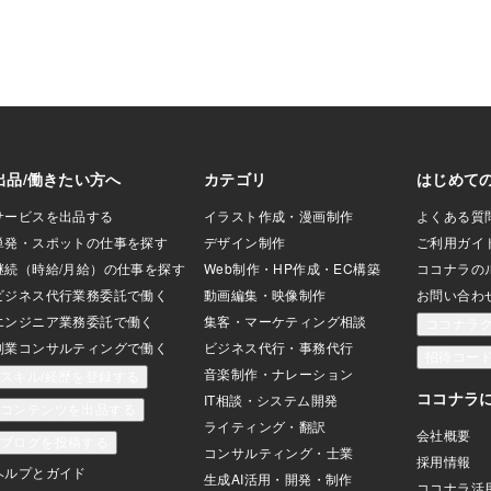
ンバーワン競
ると人間関係におけるリスクを伴いま
なお金が出て
うん。だって「老
す。特に、以下のようなケースが問題と
自分が満たさ
「人種」、「年齢
なることがあります。1. 過度な押し付け
お金を手にし
知能差」等なん
スピリチュアルな信念を他人に強要する
選して寄付を
し～「世界中のす
ことで、摩擦や対立が生じることがあり
に叶いません
」じゃし。すごい
ます。例えば、「この石を持てば幸運が
がない人が、
ソコンの性能差」
訪れる」と家族や友人に無理に薦め、そ
変なことにな
ホ。今「４０００
れについて様々な自分と異なる解釈や誤
まうので現実
「eスポーツ」じ
解をされることが挙げられます。2. 現実
は受け取る器
す「発展」しそう
問題の軽視健康や仕事の悩みに対して
も関係してき
イのじゃろ～か？
「ポジティブに考えれば解決する」と思
ますが、それ
「カラダ」の問題
い込み、現実的な解決策を無視する場
ます。大金を
題はナイのか
合、現実の問題が悪化するリスクがあり
まず自分を満
ま