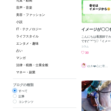
写真・動画
音声・音楽
美容・ファッション
小説
イメージが〇〇
IT・テクノロジー
ライフスタイル
こんにちは看護師でカ
です(*´꒳`*)♡『イ
エンタメ・趣味
有名スポーツ選手が小
コラム
卒業文集が良い例では
占い
30
今日は、無意識にやっ
マンガ
ることが怖くなるイメ
人生を幸福にするため
法律・税務・士業全般
ゆき❤️心に寄り
についてお話したいと
添う癒しのナー
マネー・副業
ス
幸福にするためのイメ
分自身で人生をより良
気になる方はぜひ最後
ブログの種類
て参考になさってくださ
*:.｡..｡.:*･♡･*:.｡. .
すべて
怖くなるイメージとは
記事
ない『恐怖』をイメー
コンテンツ
す。いつまでこの状況
か…どこで自分は失敗