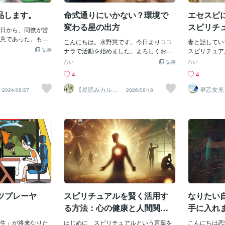
くるんだろう…何
でしたが、本当にそれで痛みが消えてし
ど、毎回これ
からどうすればよ
品します。
命式通りにいかない？環境で
エセスピ
まいました。最初は胡散臭いな～と思い
に確認してか
こっていないの
つつ４５分ほどの何をされているのかわ
な？」などで
変わる星の出方
スピリチ
感じたり、気にな
日から、同僚が苦
からない治療中に寝てしまい、体の血が
深堀りし、ど
える〜
離れない…💦この
意であった。もち
巡り出して体温も上がったのを感じて起
こんにちは。水野慧です。今日よりココ
いう視点が足
妻と話してい
メージすることで
手、出来ない、の
記事
きると猛烈にトイレに行きたくな
ナラで活動を始めました。よろしくお願
ポットライト
スピリチュア
ていくだけです。
ニーズが高いの
る・・・という経験を何度もしたので、
いたします✿占いの本やネットの自動鑑
である本人に
だよね」とよ
占い
記事
占い
のもうまくいかな
品に特に【女性専
今回の動物を眠らせるというのも本当だ
定を見て、「あなたの性格は〇〇です」
点を当てて、
現実的に考え
4
4
なるためのイメージ
えば【ガールズト
と思いました。ちなみにそのTVの男性を
と文字通りの定義で決めつけられ、「い
ずに、質問を
のキーワード
ジティブ！そし
いで、特に【女性
マネして猫に気を送ってみたところ、そ
や、自分はそんなことないんだけど
う。こうした
妻との会話の
【星読みカル
早乙女充
2024/06/27
2026/06/18
です。そのイメー
なく、ありがたい
テ】水野慧
を現実的
の男性より早く眠らせることに成功しま
な…」と違和感を覚えたことはありませ
していると、
があったので
す気功師
イメージしましょ
来ていただいてい
したよ( *´艸｀)なーんてね。私の場合は
んか？実は、人間の性質は生まれ持った
が持ってくる
とき、Face
ト。どうしても着
り、どちらの出品
気ではなく『安心感』を与えて動物と仲
命式（ホロスコープや命式）だけで10
くような気が
ました。その
を綺麗に着こなし
【仕事】や【人生全
良くしています。ところで最初の写真で
0%固定されるわけではありません。星の
ただきありが
ウンディング
なしている素敵な
性の皆様にとっ
すが、今働いている職場の近くには林の
作用は現実には「グラデーション」とし
から、少しで
シング）が大
ましょう✨・その
相談】というのは
ようなものがあって、毎日そこにウグイ
て現れるものであり、そのスイッチが入
でのヒントに
人は靴を履い
ょうか？・どこに
かな？とは思って
スがやって来て鳴いているんですよ。そ
るかどうかは、あなた様が身を置いてい
幸いです。
会が少なく、
ですか？・その服
性の皆様が占って
れが癒しとなり心が落ち着くのですね～
る「環境」によって180度変わるからで
ないため、静
る姿を 誰に見せ
男性専用】をこの
自然界と触れ合うことで心体が癒される
す。例えば、非常に強い「自己主張やリ
てしまうと。
でにその姿になり
ました。男性にと
とはよく言われていますよね。鳴き声で
ーダーシップの星」を持っている人がい
ディングしま
ットはどの
しんでほしいの
あったり川のせせらぎや波の音など、
るとします。文字通りの表面的な定義だ
た。なるほど
は\120/分、【出
ツプレーヤ
スピリチュアルを賢く活用す
なりたい
『気』と同じで見えないモノだし具体的
けで見れば「我が強くて、人の上に立つ
ですが、記事
\100/分、で特に
に何をしてもらったわけじゃないの
タイプ」と分析されて終わりです。しか
いてあったん
る方法：心の健康と人間関係
手に入れ
ろ、考えておりま
し、現実には環境の差で、その星の現れ
ったところ、
のバランスを保つヒント
う未来が
談しにくい、彼女
生」が将来なりた
方は全く異なるグラデーションを描きま
はじめに スピリチュアルという言葉を
圧がある」と
こんにちは恋