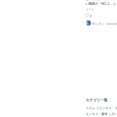
がやきもちを妬く、女
い職業の「NO.２」
らない、女友達に相談
等の「ユーチューバ」
コラム
得ない、という方向け
の立場じゃが、それも
4
す。沙織は男性には「
しび）？」とも言える
される割と《男性脳》
「２０２６年／名古屋
李レオン
2024/08
提示をするため、どち
「正式競技」となるこ
性の愚痴ばかりの話、
るし、会場もすでに抑
す。しかし、女性の評
よ。「２０２５年／I
え・・・」と言われる
ック委員会）」が「サ
なタイプのようで、自
「第１回のオリンピッ
に合わせています。自
を開催することを決定
す。人によって態度を
とうとう「会長のバッ
器用なことは出来ませ
でも、前からボクもち
うことを言われたこと
けど・・・「eスポー
くごく自然体なのです
「スポーツ」なの？と
く女性の友達に伝えて
く）」な疑問じゃ。ス
「私には愚痴を聞いて
一般的には「太陽下で
感じという風にボクは
が・・・「うん？何じゃ？
何？」ま、汗はかかな
汗」はかきそうじゃ。
カテゴリ一覧
い意味」でいえば、「
戦」といえなくもない
コラム
｜
ビジネス・
リンピック」と「通常
エンタメ・趣味
｜
占
との差もほとんど感じ