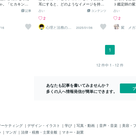
性の気持ちが分か
じゃ。「ヒカキン」
す。個人の裁量が大きい職場、または独
耳にすると、どのようなイメージを持ち
「これは嘘だ
ト鑑定師の紫
したけれど、的を
は、まだ「NO.1」
立している場合だと星の作用がポジティ
ますか？心の癒しや宇宙とのつながりを
というと、普
たい自分あき
記事
占い
コンテンツ
占い
に新たに出品しま
「風前の灯（とも
ブな強弱として現れます。自分の意見が
感じる一方で、科学的根拠に乏しいとい
ルトも電圧が
なう未来をあ
2
2
男っぽい」と評価
かもよ。すでに
通りやすいため、生き生きと能力を発揮
った懐疑的な見方も存在します。 スピ
す。自分も興
えば芸能人に
タイプで、解決策
アジア大会」では
し、周囲からも「頼れる決断力のある
リチュアルは、正しく活用すれば自己成
があるんです
と言えません
心理と法務のカ
紫 メガ
/16
2025/01/06
らかというと、女
ウンセラー
とが決定されてい
人」と評価されやすくなります。トップ
長や心の平安に役立つこともあります
て1ボルトも
にそれを望ん
という方が苦手で
えられているぞ
ダウンでガチガチの組織の場合同じ星を
が、場合によっては人間関係を破綻させ
ボルト程度で
す。本当に見
価は「女だね
OC（国際オリンピ
持っていても、環境がそのエネルギーを
たり、現実から目をそらしてしまうリス
4ボルトもあ
身が本当に求
タイプで、中性的
ウジアラビア」で
抑え込みます。すると現実の実感として
クも伴います。 この記事では、スピリ
ません。スマ
に限ります。
1
動的に周囲の仲間
クeスポーツ大会」
は、「自己主張ができる人」ではなく、
チュアルへの適度な向き合い方やリス
ずですし、そ
と言う人もい
分では無意識で
しているのじゃ。
ただ「ルールに縛られて異様にストレス
ク、そして日常生活の中で賢く利用する
ら拾ってくる
自身が無理だ
変える、なんて、
ハ」もやったね。
が溜まる人」や、特定の条件（理不尽な
方法について考えてみます。スピリチュ
事に出てきた
から到底叶い
12
件中
1 - 12
件
ん。また、そうい
ょっと思っていた
限界を迎えた時）が入った時にだけ「突
アルとは何か？ スピリチュアルは、目
も怪しい話で
的な願望を思
もありません。ご
ツ」って、ホントに
然爆発して反発する人」という現れ方に
に見えない世界や精神的なつながりを重
本的に電位差
す。お金に関
。ただし、自らよ
いう「素朴（そぼ
なります💦このように、同じ命式の持ち
視する考え方や感覚を意味するそうで
な電圧計であ
すように」な
いるのですが、
あなたも記事を書いてみませんか？
ポーツといえば、
主であっても、「こういう環境ではこの
す。特定の宗教に縛られることなく、自
うだけで、値
ん。そもそも
ブ
もらおう、と
多くの人へ情報発信が簡単にできます。
汗を流す？」的な
傾向が出やすい」「特定の条件が入った
由に心の成長や幸福感を追求できる点が
とはありえま
はないからで
思っていた
時にこう作用する」という現実の力学
魅力なのですね。 瞑想や自然との調
この記事は典
金を手にして
e??...eって、
和、宇宙エネルギーへの信頼といったテ
をすると言わ
いけど、「冷や
ーマが含まれます。一方で、科学的な裏
あなたが魂か
＾＾とにかく「広
付けがない主張や論理的な矛盾を含む場
ません。そう
ヒトとヒトとの対
合が多く、慎重に扱うことが必要です。
付のできる人
か。しかも「パラ
スピリチュアルのリスクとは？ スピリ
裕があり、ボ
マーケティング
｜
デザイン・イラスト
｜
学び
｜
写真・動画
｜
音声・音楽
｜
美容・
のオリンピック」
チュアルは、心の安定や前向きな姿勢を
系に生まれて
い
｜
マンガ
｜
法律・税務・士業全般
｜
マネー・副業
ないし。これっ
もたらす一方で、間違った形で取り入れ
している人っ