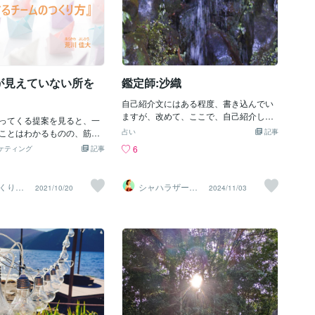
が見えていない所を
鑑定師:沙織
自己紹介文にはある程度、書き込んでい
ますが、改めて、ここで、自己紹介しま
ってくる提案を見ると、一
す。沙織は、本業の福祉の仕事を掛け持
ことはわかるものの、筋が
占い
記事
ちも含めて、30年近くやってきました。
ったり、手段が目的になっ
6
ケティング
記事
相談員が、20年ほど。そのキャリアでご
りよがりな部分最適になっ
相談くださる方もいます。ありがとうご
ことがあります。そんな
ざいます。で、仕事も私生活も似たよう
ンバーが見えていない所に
くりの
シャハラザード
2021/10/20
2024/11/03
なもので、どこをどう切り取っても、金
ート☆
沙織
トを当てて、何が見えるか
大
太郎あめみたく、暴力と介護と多重債務
考えてもらう（＝答えを言
とか借金問題がついて回ります。【自分
メンバーから答えを引き出
の負債ではない】なので、相談員として
ています。具体的には、例
の公の自分が私の自分の相談にのり、私
はこれだと資料に書いてある
生活の自分のネットワークを仕事に生か
それが解決されるはずのこ
したり、と行き来して、なので、自分と
したら、本当にその問題が
いつも対話をしていました。ツインレイ
な？どう思う？」、或い
との出会いによって、一気に霊性開花し
が）チェックリストを作っ
ましたが、元々霊感はありました。幼少
記入してもらう、とあるけ