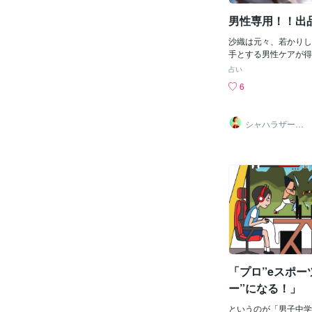
誰が自分の邪魔をして
が悪いのだろう…これ
男性専用！！出
いのだろう…まだ、起
に、気になって不安に
沙織は元々、若かりし
った事柄が頭や心から
手とする男性ケアが得
『恐怖』は繰り返しイ
ろん、女性のケアが苦
占い
雪だるま式に巨大化し
ではない。男性からの
6
これではうまくいくも
だ。今までの沙織の出
いですよね😅幸福に
用】はない。強いて言
方法は、現実的で、ポ
ークと占います】ぐら
シャハラザード
て、具体的なイメージ
専用】というわけでは
沙織
ジを頭の中で具体的に
ことに男性のお客様も
う！例えば、ダイエッ
る。なので、今まで通
たい服がある。その服
でもOKです。ただ、
たい！着たい服を着こ
般】に比較すると、男
自分の姿をイメージし
て、【恋愛の占い・ご
服はどのような服でし
ややハードルが高いの
その服を着ていきたい
おります。そこで、男
を綺麗に着こなしてい
もらいやすいよう、【
たいですか？・いつま
度、出品することにし
たいですか？・ダイエ
っても気軽に占いを楽
で、【復縁・複雑恋愛】
「プロ”eスポー
会い・相手の気持ち】は
ー”になる！」
価格の変動は今のとこ
せん。他の女性には相
というのが「男子中学