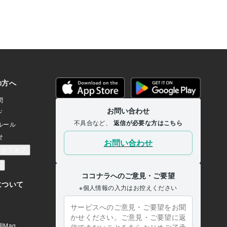
くるの？って人なんです。
きっといい方向に向かういい方法があり
れていない、今現在何億の
ますから。遠慮なく気軽にメールくださ
ていない人が宝くじ高額当
い。お金に困っていても千円から皆さん
する…なんてことは現実的
をサポートします。困っている時こそあ
。何億のお金を手にした事
きらめないで、私があなたの力になりま
何億のお金を手にすると大
すから。諦めることが一番自分をダメに
るの魂がそれを拒否してし
しますよ。私と話しましょう。お待ちし
叶いません。お金に関して
てます。
とそれに相応しいかどうか
ます。身の丈とよく言われ
は生まれ持って決まってい
手にしてどうしたいのか…
たすことを描いてゆく