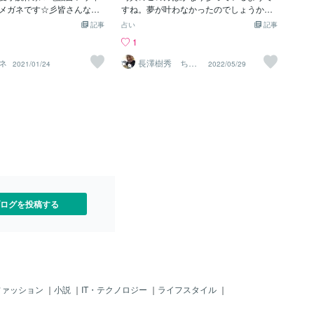
きない。 その精神＝魂、だと思えばいい
な」と思いました。なぜか
メガネです☆彡皆さんなり
すね。夢が叶わなかったのでしょうか？
のだが、 そうなると、スピリチュアル系
通に考えて人間の体に64ボ
らめていませんか？必ずか
皆さんが夢に思うことや目標を立てる
記事
占い
記事
に寄ってしまう。 占い師になったから、
あるなんてありえないんで
きらめていませんか？たと
時、現実を意識し過ぎていませんか？私
1
ある程度ホンモノとニセモノの区別は つ
味があって一度測ったこと
なりたいという願望は叶う
は皆さんに言いたいのは夢はもっと大き
くようになったが、【スピリチュアルカ
が、皮膚に対する電圧なん
。何故なら自分の魂が絶対
く持っていいってことです。「おそらく
ネ
長澤樹秀 ちょ
2021/01/24
2022/05/29
ウンセラー】など 怪しい、と思っている
も 九星気学占
ないくらいで、確か640ミリ
でいるとは限らないからで
この夢なら実現できるだろう」と思うも
い師
のは、沙織も実は同じである。 特に高額
した。それに、もし本当に6
たい世界、そしてあなた自
のは実際の目標ではないんです。そんな
なものほどお試しも出来ないし、怪しい
ったら、人間は生きていられ
める人は現実的に合える人
ことできるの？って思うくらいのことを
と思う。 先日、【サイン】の話をした
ホなんて触ったら壊れるは
芸能人と引き合わせてくれ
夢や目標としておいて、そこにたどり着
が、【サイン】も現実的だ。 友達との会
もそもそんな電圧をどこか
ますがそれはもう、あなた
くまでの過程を達成出来そうな細かの目
話・雑誌やテレビで見かける、というの
のかも謎です。さらに、記
と言っているのと同じです
標にするんです。怖がらないで大きな目
は 現実で起こっていることである。 よく
「特殊な電圧計」というの
ません。叶えたい事は現実
標を立てて達成するまでの期日も細かく
【ツインレイプログラム】は難しい、と
す。電圧計というのは、基
い浮かべる事から始まりま
切っていきましょう。必ず皆さんも驚く
言われるが、 実践が難しい、という意味
を測るものです。仮に特殊
しても「宝くじがあたりま
ような目標を達成できるはずです。今ま
もあるが、そもそも、専門用語が難しい
っても、測り方や精度が違
どを願掛けしても叶いませ
で鑑定してきた方々の中に、その目標は
のだ。 意味不明な内容が
そのものが変わるようなこ
それそれは現実的な願望で
無理だろう！！って私ですら思うこと
ログを投稿する
せん。そういった意味で、
す。高額当選して何億のお
を、一緒に一歩ずつ進めていき、目標を
型
施設や恵まれない人に寄付
達成するのを見てきました。ですから、
れる人もいますが。それは
小さな目標を立ててそれで終わり？って
ら望む事ではないので叶い
いうところで満足して欲しくないので今
言ったボランティア的な寄
日はこのようなお話をしました。皆さん
は生まれ持って金銭面に余
もっと人生を楽しんでください。それ
ランティアをやっている家
で、少しでも迷ったら、悩んだらいつで
ファッション
｜
小説
｜
IT・テクノロジー
｜
ライフスタイル
｜
いるのです。ボランティア
も私のところに来て下さい。皆さんの気
てお金持ちでどこからそん
持ちに寄り添って解決策を探しましょ。