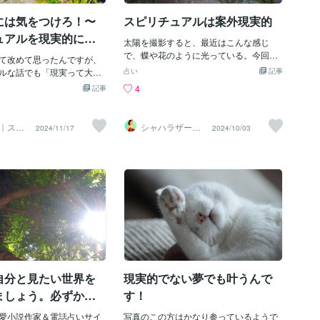
期、大好きだったのは『どろろん閻魔く
だけの項目をみんな真面目
ん』『世界妖怪大図鑑』とか、オカルト
には気をつけろ！〜
スピリチュアルは案外現実的
らチェック印を入れるか
に興味を持ち、『ムー』という雑誌を愛
す。そこから始めて徐々に
ュアルを現実的に考
読していました。※『ドラえもん』『ポケ
太陽を撮影すると、最近はこんな感じ
こでつまづいたのか、どう
モン』『鬼滅の刃』も好きです。学生時
で、蝶や花のように光っている。今回は
りていないのか、順番にス
て改めて思ったんですが、
代、歴史・宗教を学んでいたり、幼少期
後光のようである。木漏れ日からの太陽
を当てていきます。提案者
ルな話でも「現実って大事
占い
記事
から、浄土真宗の熱心な檀家に生まれ育
が神秘的である。そして、今夜は新月。
は見えていないところに焦
く感じることが多いです。
4
記事
っていること、最初の夫の海外赴任でイ
新月のお祈りやヒーリングに最適です。
（こちらからは決して教え
るというのが、自分の中で
スラム圏に住んでいたことで、イスラム
さて、神様、天使、魂、宇宙・・・そう
投げかけて）考えてもら
だなと感じています。ふと
教も学びました。介護や障害支援を通じ
いう言葉を使うと なんだか、目に見えな
ことを何度も何度も繰り返
中で思い出したエピソード
｜スピ
シャハラザード
2024/11/17
2024/10/03
て、『医学(精神医学・東洋医学含む)』
い世界の怪しげな話に感じる人はいると
に活か
沙織
少しずつですが、メンバー
、今日はその話です。ある
『脳科学』『心理学』も学んでいます。
思う。 沙織は出来るだけわかりやすい言
提案のレベルが上がってい
bookでブログの記事を見かけ
占いは『統計学』という一面も持ってい
葉を考えているが、 まだ、イマイチ、上
します。最後まで読んでい
ブログ記事の内容は、グラ
ますが、スピリチュアルは実はだいぶ科
手くできてはいないのだが ●自分との対
とうございます。このこと
、つまり体のアース（アー
学で証明できる時代です。パラレルワー
話。 ●自分の子どもの頃のトラウマとか
も新たな気づきや考える上
切だという話でした。現代
ルドは『量子力学』で説明がついていま
傷ついた自分を癒す。 ●自分軸で、自分
繋がることがありましたら
ているせいで土に触れる機
す。天文学・歴史・文明・文化・芸術・
のやりたいこと、自分の楽しいことをす
手や足が土に触れる機会が
宗教【神道・仏教・キリスト教・イスラ
る。 ●他人に感謝し、愛を与える以上の
電気的に体に電気がたまっ
ム教・】・心理学・脳科学・医学・量子
幸せはない。 ●自分をほめる・癒す・慰
だから土に触れてグラウン
力学・自然科学・生物学・進化論・統計
める・励ます。 ●表層意識と潜在意識の
しょう、という内容でし
学などで、意外と説明のつくこともあ
話 ●自分を攻撃し、辛く当たる人から逃
と思いながら読んでいたん
り、実は理論派です。占い以
げる【場合によっては向き合う・感謝す
自分と見たい世界を
現実的でない夢でも叶うんで
の最後に驚くべきことが書
る】 などなど。 三次元で肉体をもって、
です。「特殊な電圧計で測
ましょう。必ずかな
す！
生きている以上、精神と肉体は表裏一体
人間の体には64ボルトも電
あります。
で、 精神だけ分離して考えることなどで
。これを読んだ瞬間、正直
愛小説作家＆電話占いサイ
写真のこの方はかなり参っているようで