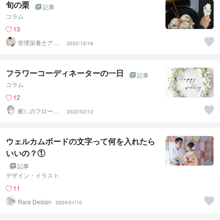
旬の栗
記事
コラム
13
管理栄養士アオ
2022/12/16
イ 村中一帆ママ
が楽する食
フラワーコーディネーターの一日
記事
コラム
12
癒しのフローリ
2022/02/12
スト☆kuming
ウェルカムボードの文字って何を入れたら
いいの？①
記事
デザイン・イラスト
11
Rara Design
2024/01/10