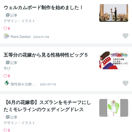
ウェルカムボード制作を始めました！
記事
デザイン・イラスト
6
Rara Design
2024/01/09
五等分の花嫁から見る性格特性ビッグ５
記事
学び
6
慢性病を治療す
2021/07/19
るRyu
【6月の花嫁⑥】スズランをモチーフにし
たミモレラインのウェディングドレス
記事
デザイン・イラスト
5