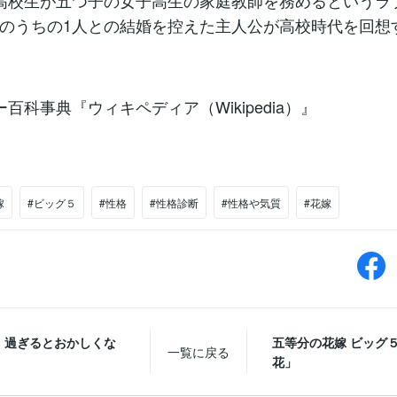
高校生が五つ子の女子高生の家庭教師を務めるというラ
のうちの1人との結婚を控えた主人公が高校時代を回想
ー百科事典『ウィキペディア（Wikipedia）』
嫁
#ビッグ５
#性格
#性格診断
#性格や気質
#花嫁
」過ぎるとおかしくな
五等分の花嫁 ビッグ
一覧に戻る
花」