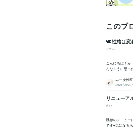
このブ
🕊 性格は
コラム
こんにちは！み
んなふうに思っ
みー 女性
2026/06/20 
リニューア
占い
既存のメニュー
です♥️気になる