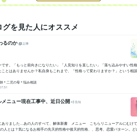
ログを見た人にオススメ
変わるのか
記事
ーです。「もっと前向きになりたい」「人見知りを直したい」「落ち込みやすい性
たことはありませんか？私自身もこれまで、「性格って変わりますか？」という相談を
医師＊二児の母＊悩み相談
07:51
ルメニュー現在工事中、近日公開
告知
にありました…あの人のすべて、解体新書 メニュー こちらリニューアルにむけ
あの人とは？気になるお相手の先天的性格や後天的性格、、思考、恋愛パターン。どのよ