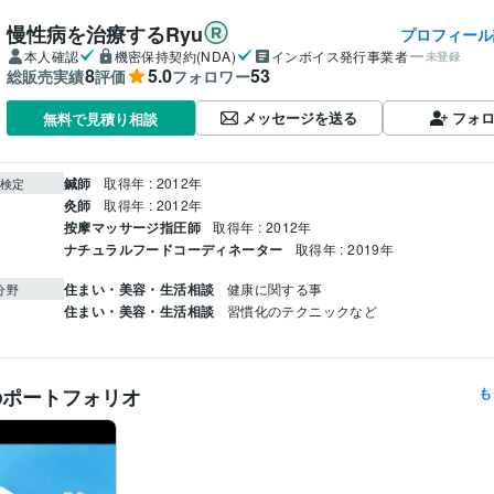
慢性病を治療するRyu
プロフィール
本人確認
機密保持契約(NDA)
インボイス発行事業者
未登録
8
5.0
53
総販売実績
評価
フォロワー
メッセージを送る
フォ
無料で見積り相談
鍼師
取得年 : 2012年
検定
灸師
取得年 : 2012年
按摩マッサージ指圧師
取得年 : 2012年
ナチュラルフードコーディネーター
取得年 : 2019年
住まい・美容・生活相談
健康に関する事
分野
住まい・美容・生活相談
習慣化のテクニックなど
のポートフォリオ
も