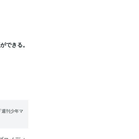
。
。
事ができる。
『週刊少年マ