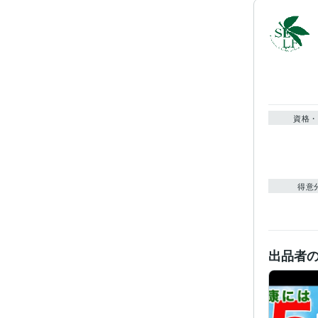
資格・
得意
出品者