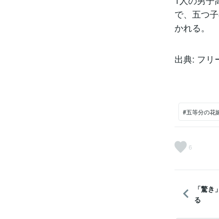
1人の男子
で、五つ子
かれる。
出典: フリ
#五等分の花
6
「驚き
る