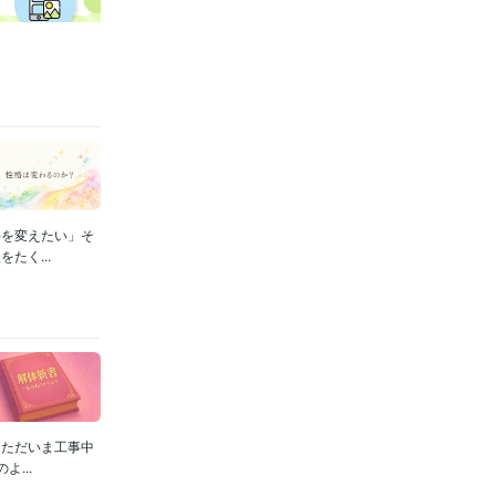
格を変えたい」そ
たく...
てただいま工事中
...