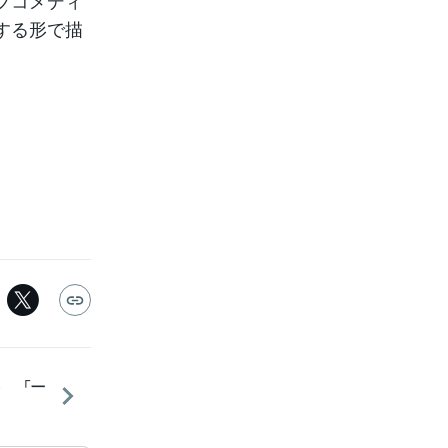
ブコメディ
する形で描
５ 「一