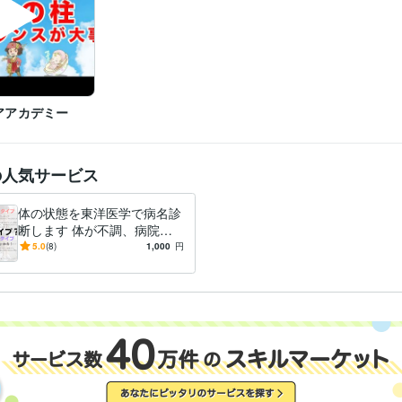
アアカデミー
の人気サービス
体の状態を東洋医学で病名診
断します 体が不調、病院で
「問題ない・薬だけ」と言わ
5.0
(8)
1,000
円
れた方へ