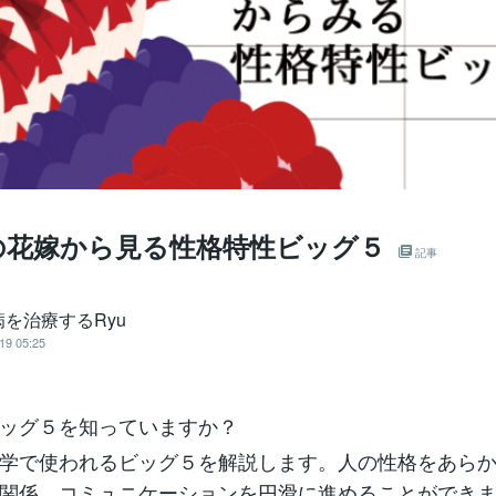
の花嫁から見る性格特性ビッグ５
記事
を治療するRyu
19 05:25
ッグ５を知っていますか？
学で使われるビッグ５を解説します。人の性格をあら
関係、コミュニケーションを円滑に進めることができ