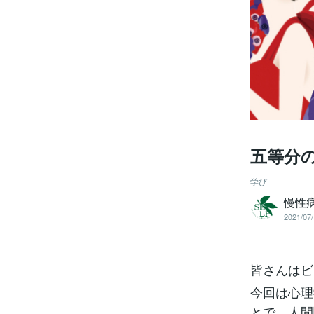
五等分
学び
慢性病
2021/07/
皆さんはビ
今回は心理
とで、人間