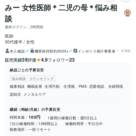
みー 女性医師＊二児の母＊悩み相
談
最終ログイン：
2時間前
医師
30代後半
女性
本人確認
機密保持契約(NDA)
インボイス発行事業者
未登録
39
4.9
23
販売実績
評価
フォロワー
納品ごとの予算目安
悩み相談・カウンセリング
健康相談
睡眠改善
生理不順、生理痛、PMS
恋愛相談、夫婦関係
認知症
メンタルケア
継続（時給/月給）の予算目安
100円
時間単価：
1週間の稼働日数：
週5日以上
1日の稼働時間：
10時間以上
稼働時間帯：
平日日中
勤務場所：
一部リモート