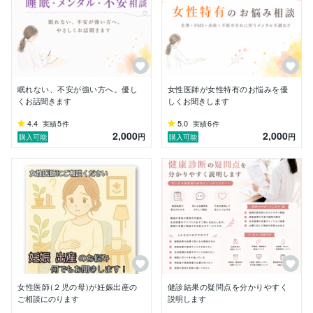
ています。

たとえば…

・なんとなく体調が悪い

・不安感や気分の落ち込みがある

・睡眠について悩んでいる

・疲れが取れない

眠れない、不安が強い方へ。優し
女性医師が女性特有のお悩みを優
・健康診断の結果が気になる

くお話聞きます
しくお聞きします
・何科を受診したらよいかわからない

4.4
5
5.0
6
実績
件
実績
件
・発達特性について気になっている

2,000
2,000
円
円
購入可能
購入可能
・主治医との関係や治療方針に悩んでいる

・子育てや夫婦関係の悩みがある

・誰にも話せず抱え込んでいることがある

など、内容は問いません。

病院に行くほどではないけれど少し相談したい。

家族や友人には話しにくい。

そんなお気持ちでも大丈夫です。

専門的な内容も、できるだけ分かりやすく丁寧にお伝え
します。

女性医師(２児の母)が妊娠出産の
健診結果の疑問点を分かりやすく
ご相談にのります
説明します
なお、ここでは診断・治療・処方は行えません。
