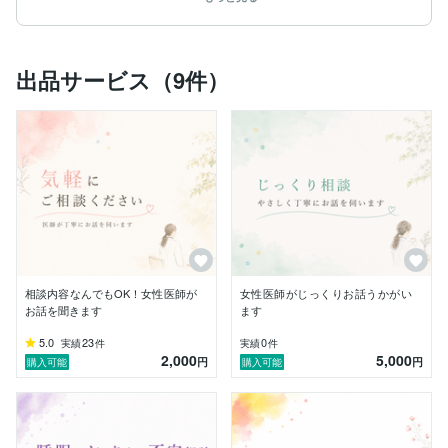
しております。

※医師免許証をココナラに提出済みです。

※プロフィール画像はイメージ画像ですが、ポートフォ
出品サービス（9件）
リオに本人写真（顔を隠したもの）を掲載しておりま
す。

※ココナラブログも更新しています。

▶ 
https://coconala.com/blogs/5385763/776053
※医療・健康に関する記事も出品しております。

出産を機に働き方を見直し、現在は育児を中心に生活し
ております。

これまでの経験を通して、

・「こんなことで相談していいのかな」

相談内容なんでもOK！女性医師が
女性医師がじっくりお話うかがい
・「病院に行く勇気が出ない」

お話を聞きます
ます
・「周囲に理解してもらえずつらい」

5.0
23
0
実績
件
実績
件
2,000
5,000
そんなお気持ちを抱えている方が、とても多いことを感
円
円
購入可能
購入可能
じてきました。

ココナラでは、

そうした方が安心して相談できる場所になれたらと思っ