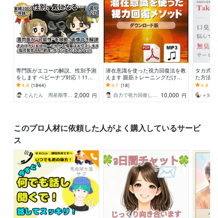
専門医がエコーの解説、性別予測
潜在意識を使った視力回復法を教
タカ式 
をします ベビーナブ対応！11週
えます 眼筋トレーニングだけで
た方法教
以降のエコーであれば判定しま
はダメ！ 脳のブレーキを外すメ
でもダメ
4.8
(1844)
4.7
(18)
4.8
(15
す。
ソッド
法
2,000
10,000
とんたん 周産期専門医 超音波専門医
自力で視力回復した人
⭐︎タカ⭐
円
円
このプロ人材に依頼した人がよく購入しているサービ
ス