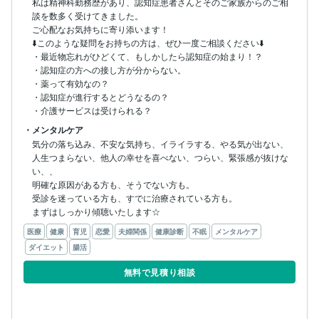
私は精神科勤務歴があり、認知症患者さんとそのご家族からのご相
談を数多く受けてきました。

ご心配なお気持ちに寄り添います！

⬇️このような疑問をお持ちの方は、ぜひ一度ご相談ください⬇️

・最近物忘れがひどくて、もしかしたら認知症の始まり！？

・認知症の方への接し方が分からない。

・薬って有効なの？

・認知症が進行するとどうなるの？

・介護サービスは受けられる？
・メンタルケア
気分の落ち込み、不安な気持ち、イライラする、やる気が出ない、
人生つまらない、他人の幸せを喜べない、つらい、緊張感が抜けな
い、、

明確な原因がある方も、そうでない方も。

受診を迷っている方も、すでに治療されている方も。

まずはしっかり傾聴いたします☆
医療
健康
育児
恋愛
夫婦関係
健康診断
不眠
メンタルケア
ダイエット
腸活
無料で見積り相談