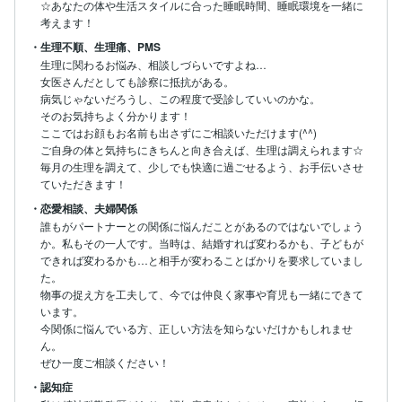
☆あなたの体や生活スタイルに合った睡眠時間、睡眠環境を一緒に
考えます！
・生理不順、生理痛、PMS
生理に関わるお悩み、相談しづらいですよね…

女医さんだとしても診察に抵抗がある。

病気じゃないだろうし、この程度で受診していいのかな。

そのお気持ちよく分かります！

ここではお顔もお名前も出さずにご相談いただけます(^^)

ご自身の体と気持ちにきちんと向き合えば、生理は調えられます☆

毎月の生理を調えて、少しでも快適に過ごせるよう、お手伝いさせ
ていただきます！
・恋愛相談、夫婦関係
誰もがパートナーとの関係に悩んだことがあるのではないでしょう
か。私もその一人です。当時は、結婚すれば変わるかも、子どもが
できれば変わるかも…と相手が変わることばかりを要求していまし
た。

物事の捉え方を工夫して、今では仲良く家事や育児も一緒にできて
います。

今関係に悩んでいる方、正しい方法を知らないだけかもしれませ
ん。

ぜひ一度ご相談ください！
・認知症