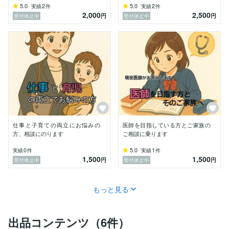
5.0
2
5.0
2
実績
件
実績
件
2,000
2,500
円
円
受付休止中
受付休止中
ですが、

・今の状態を整理すること

・必要な受診につながること

・不安を少し軽くすること

少しでもそのお手伝いができればと思っています。

顔も名前も声も出さずにご相談いただけますので、安心
してご利用ください(^^)

仕事と子育ての両立にお悩みの
医師を目指している方とご家族の
あなたのお話をお聞きできるのを、お待ちしておりま
方、相談にのります
ご相談に乗ります
す！
0
5.0
1
実績
件
実績
件
1,500
1,500
円
円
受付休止中
受付休止中
もっと見る
出品コンテンツ（6件）