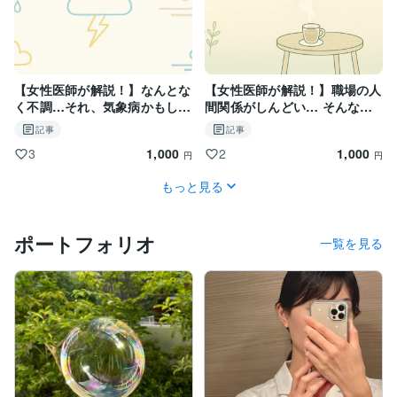
【女性医師が解説！】なんとな
【女性医師が解説！】職場の人
く不調…それ、気象病かもしれ
間関係がしんどい… そんな時
ません
に試してほしい心の守り方
記事
記事
1,000
1,000
3
2
円
円
もっと見る
ポートフォリオ
一覧を見る