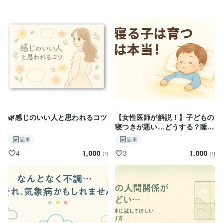
🌿感じのいい人と思われるコツ
【女性医師が解説！】子どもの
寝つきが悪い…どうする？睡眠
リズムの整え術(幼児～小学生)
記事
記事
1,000
1,000
4
3
円
円