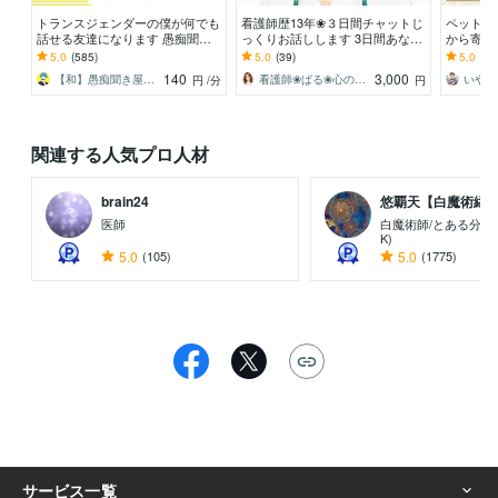
トランスジェンダーの僕が何でも
看護師歴13年❀３日間チャットじ
ペットロ
話せる友達になります 愚痴聞き
っくりお話しします 3日間あなた
から寄り
屋の僕に気を遣わず好きなだけ話
に寄り添います❀長文OK❀お悩み
の針、無
5.0
(585)
5.0
(39)
5.0
(56
してスッキリしてな〜✨
相談❀雑談❀
ですから
140
3,000
【和】愚痴聞き屋さく
看護師❀ぱる❀心のケアステーション
円
/分
円
関連する人気プロ人材
brain24
悠覇天【白魔術縁結び
医師
白魔術師/とある分野
K)
5.0
(105)
5.0
(1775)