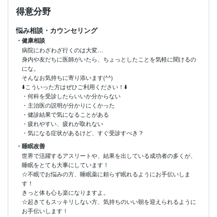
得意分野
悩み相談・カウンセリング
・健康相談
病院にわざわざ行くのは大変…

身内や友だちに医師がいたら、ちょっとしたことを気軽に聞けるの
にな。

そんなお気持ちに寄り添います(^^)

⬇️こういった方はぜひご利用ください！⬇️

・何科を受診したらいいか分からない

・主治医の説明が分かりにくかった

・健診結果で気になることがある

・疲れやすい、疲れが取れない

・気になる症状があるけど、すぐ受診すべき？
・睡眠改善
世界で活躍するアスリートや、結果を出している成功者の多くが、
睡眠をとても大事にしています！

☆不眠でお悩みの方、睡眠薬に頼らず眠れるようにお手伝いしま
す！

きっと体も心も楽になりますよ。

☆起きてもスッキリしない方、気持ちのいい朝を迎えられるように
お手伝いします！
