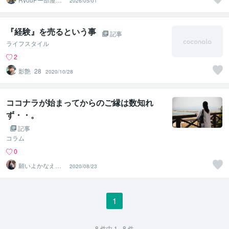
2026/05/01
ー
『経験』を売るという事
記事
ライフスタイル
2
影艶_28
2020/10/28
ココナラが始まってからのご縁は数知れ
ず・・。
記事
コラム
0
願いよかなえ～
2020/08/23
ゆりか～
1
8
件中
1 - 8
件