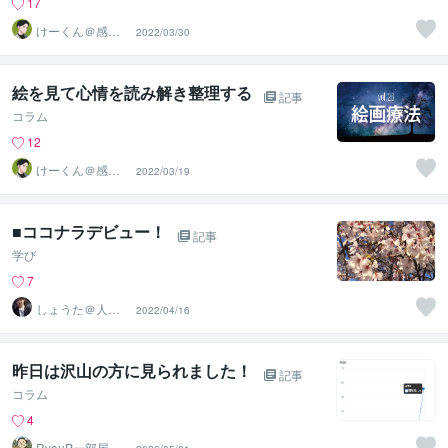
17
けーくん＠感情
2022/03/30
に寄り添う傾聴
人「K」
絵を見て心情を読み解き整理する
記事
コラム
12
けーくん＠感情
2022/03/19
に寄り添う傾聴
人「K」
■ココナラデビュー！
記事
学び
7
しょうた＠人を
2022/04/16
笑顔にする専門
家
昨日は沢山の方に見られました！
記事
コラム
4
RyouPー部屋主