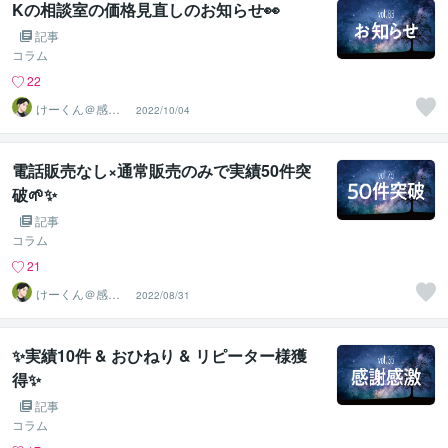
Kの相談室の価格見直しのお知らせ👀
記事
コラム
22
けーくん＠感情
2022/10/04
に寄り添う傾聴
人「K」
電話販売なし×通常販売のみで実績50件突
破🌱✨
記事
コラム
21
けーくん＠感情
2022/08/31
に寄り添う傾聴
人「K」
✨実績10件 & おひねり & リピーター様獲
得✨
記事
コラム