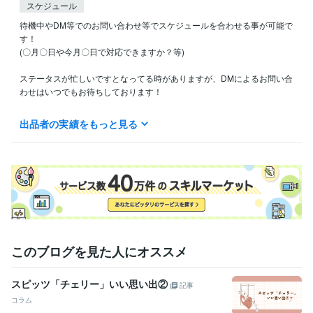
スケジュール
待機中やDM等でのお問い合わせ等でスケジュールを合わせる事が可能で
す！

(〇月〇日や今月〇日で対応できますか？等)

ステータスが忙しいですとなってる時がありますが、DMによるお問い合
わせはいつでもお待ちしております！

デリバリー配達の仕事などで対応が遅れる場合あります。

出品者の実績をもっと見る
また、夜に稼働していることもあります。

こちらの利用者様が多ければ、稼働を増やそうと思っております。

基本的には昼16:00までの時間であれば返信が早いかと思われますが、い
つでも気軽にお問合せ下さい♪

収入の関係でこちらを待機しながら配達のお仕事もやってますが、DMが
来た場合はその段階で配達を終えこちらへ戻ります！

このブログを見た人にオススメ
待機中か何時でも見れるよう気になった方はフォローをお願いします！

通知から見やすくなります！
スピッツ「チェリー」いい思い出②
経験職種
記事
ライフスタイル・その他 / カウンセラー・コーチ
コラム
ライフスタイル・その他 / その他