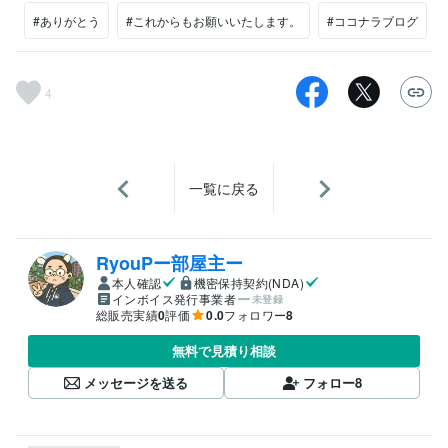
#ありがとう
#これからもお願いいたします。
#ココナラブログ
4
一覧に戻る
RyouPー部屋主ー
本人確認
機密保持契約(NDA)
インボイス発行事業者
未登録
総販売実績
0
評価
0.0
フォロワー
8
無料で見積り相談
メッセージを送る
フォロー
8