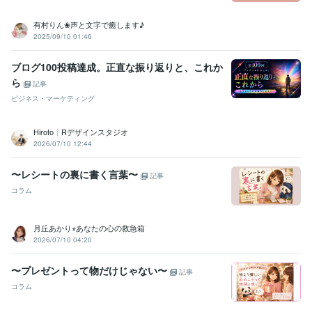
職歴
有村りん❀声と文字で癒します♪
配送業
2025年5月 ~ 現在
2025/09/10 01:46
株式会社ASAP
2024年12月 ~ 2026年2月
ブログ100投稿達成。正直な振り返りと、これか
資格・検定
ら
記事
メンタル心理カウンセラー
取得年 : 2023年
ビジネス・マーケティング
得意分野
悩み相談・カウンセリング
JADP認定メンタル心理カウンセラー
Hiroto┊Rデザインスタジオ
カウンセラー
2026/07/10 12:44
動画編集・映像制作
写真撮影
カメラマン
〜レシートの裏に書く言葉〜
記事
コラム
月丘あかり⭐︎あなたの心の救急箱
2026/07/10 04:20
〜プレゼントって物だけじゃない〜
記事
コラム