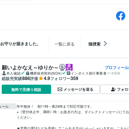
のお守りが届きました。
一覧に戻る
猫捜索
願いよかなえ～ゆりか～
プロフィール
本人確認
機密保持契約(NDA)
インボイス発行事業者
未登録
886
4.9
359
総販売実績
評価
フォロワー
メッセージを送る
フォロ
無料で見積り相談
ュール
年中無休！　朝11時～夜24時まで対応可能です。

※《受付休止中、満枠》時：お急ぎの方は、ダイレクトメッセージにて
ください。

★営業の電話などを直接してこられる方がいらっしゃいますが、こちら