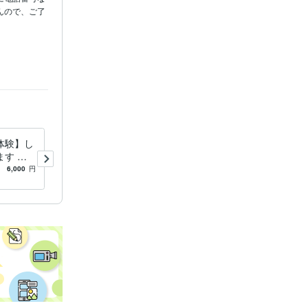
んので、ご了
ト
ックス
祈祷
開運
後押し
体験】し
人もペットもストレスMax！
す ペ
寝てる間に送ります ヒーリ
トロス/
ングサポートで癒し、感じた
6,000
円
5.0
(26)
3,000
円
ットは
事をアドバイスします。