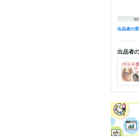
職
出品者の
得意
出品者