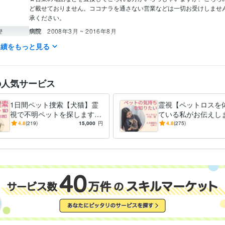
ど載せておりません。ココナラを通さない営業などは一切お受けしませ
承ください。
病院
2008年3月 ~ 2016年8月
歴
実績をもっと見る
占い
アニマル・コミュニケーション（霊視）
ヒーリングのサポー
分野
ペット、ペットロス、
動物
犬の気持ち 猫の気持
ヒーリング
リラ
祈り
健康
癒し
相談
占い
産土神社鑑定【運気アップのお手伝い】
の人気サービス
神社
経営
ビジネス
起業
社長
産土神社
鎮守神社
産土信仰
1日間ペット捜索【犬猫】霊
霊視【ペットロスを
視で不明ペットを探します
ている私がお伝えしま
【全国対応】不明ペット/猫
ットを亡くした/ペッ
4.8
(219)
15,000
円
4.8
(275)
捜索/犬捜索/ペット探偵に協
寄り添アドバイス/ペ
力！
家族