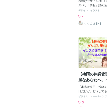
判断するのです。そし
残念なデザインは〇〇
性は「視覚が命です！」I
ズバリ「情報」詰め込
投稿がたくさん並ぶ中
【デザインの見た目が
デザイン・イラスト
重要です！！カバー画
「余白不足」】Canv
4
の表紙のように「一瞬
ているけど、なんだか
を発揮します。ぜひ、
ちゃしている…。こん
りりみ＠SNSイ
ンスタ運用
ねSNSデザイナー藤
んか？実は、その原因
しれません。余白とは
に空いているスペース
をうまく使うだけで、
く、伝わりやすくなる
余白を活かしたデザイ
者の方にも分かりやす
【情報を詰め込みすぎ
1. 見づらいデザイン
レ！文字や画像がギュ
が多いと、見ている人
【梅雨の体調管
いのか分からなくなりま
報が埋もれる伝えたい
屋なあなたへ。
てしまい、目立たせた
を「完全ストッ
わからなくなります。残
「本当は今日、投稿を
ための手抜き戦
っぽさが欠ける余白を
日だけど、どうしても
インが「素人っぽい」
ンや画面を見たくない
ビジネス・マーケティング
てしまいます。プロは
リサーチや執筆をしな
3
ます。【3. 余白を活
に、全然エネルギーが