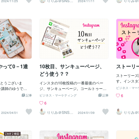
りりみ＠SNSイ
りりみ＠
2024/11/25
2024/11/11
ハマりにくいテン
ンスタ運用
ンスタ運
世界観が崩れてし
告、インスタリール投稿のご依頼のご相
りやすく届ける・女性にとって魅力的に
いるこれが、
てませんか？
デザインの世界観
稿では「です・ます
談も増えました。私自身でも本格的なソ
伝わる工夫ができるデザイン力があれ
してくれるお
させて頂いた
いです。楽なら楽
「〇〇だよね！」こ
フトであるpremiereproの勉強もさせてい
ば、これらを実現できるのです。どれだ
件なんです。
ますね。その
てしまう。自分の
がバラバラだと、
ただき、2023年はpremierepro,capcut,C
け素晴らしい商品であっても、見た目が
と感じたら】
らして、自分
プレではないか
を覚えてしまい、
ANVAでの動画も取り入れております。
残念だとみてもらうことは難しい。。デ
いいはずなの
されている方
・文字入れで悩む。。。テ
ります。解決策一
短編であれば、お受けしております。
ザインを整えてあなたのサービスを必要
感じているな
て1ヶ月目」
きらないことが多
決める！→ 「カジ
（リピーター様にはなるべくたくさんの
としてくれている人に繋げていきましょ
く「ガワ」の
（ココナラで
限り短くして、無
ォーマル寄り」な
ご期待に添えたいと考えております。）
う。「デザイン、大事！！」と感じてい
ば：ホームペー
ール（外注さ
す。文字が入らな
ターゲットに合っ
現在はライティングも受け付けており、
る方は、あとは行動に移すだけです。
が雑になって
した）・投稿
崩れてい
【世界観を統一す
ご好評です！キャッチコピー・投稿文章
１・自分で動かしてみるCanvaなどを使
の配色やレイ
ス構築もしっ
・同じデザインで続けられ
できる！】実は、
などのご相談もお気軽に
い、簡単なデザインを作成してみましょ
ことはありま
り・LINE
いますが、１回、
って0－1達
10枚目、サンキューページ、
ストーリ
ットはフォロワ
う自分で作成することで、デザイン力、
印象に大きく
ししないママ
たら、同じデザイナ
磨かれます。２・外注するデザインが苦
えるだけで、
ます、感動し
どう使う？？
で、今後も使い続
ストーリーズ
手でも、プロに頼る一つの手です。 外注
子様お二人い
れていきま
す。インスタ
とうございま
することで、伝わるデザインが期待でき
インスタの10枚投稿の一番最後のペー
いやって、顔
自分では同じイメージで探
ると思います
ン講師のゆうで
ます。 時間と労力を節約しながら、質の
ジ、サンキューページ。コールトゥーア
す。でも、・
ビジネス・マー
囲気が変わること
れている方が
ンスタで集客した
高いデザインで商品価値をしっかり伝え
クション（CTA）とも言います。インス
ャットGPT
6
記事
ビジネス・マーケティング
記事
グに違和感を感じ
いいねが多く
化したい そんな風に
ましょう。デザイン力って、単なる装飾
タ投稿を見てくれた方に、最終的にどう
しなしは難し
6
解決策として
ォロワーさん
スタのアカウントに
ではないのです。商品の価値を引き寄せ
行動して欲しいか？それを載せているの
も難しいかも
る・自分で手を加
と言う感覚が
とっても大事で
ますSNSデザイナー藤川莉里美
が10枚目のサンキューページになりま
しないに関わ
りりみ＠SNSイ
りりみ＠
2024/04/01
2024/01/09
そのまま使わな
ーズが好きな
ンスタ運用
ンスタ運
観を作らずになんと
す。・LINEに登録して欲しい・メール登
どうか。初期
頼む。私として
ズしか見ない
・いいねもフォロワ
録して欲しいこの訴求を画像に入れて作
ンスタのノウ
テンプレートに手を
ひ有効的に使
ラインにも登録いて
成し、次の行動を誘導してあげます。ま
が、成功する
ら、Canvaデザ
はフォローし
か０－１が達成でき
た、LINE登録したり、メール登録しても
かどうか？・
勧めです。ノンデ
とができませ
ってしまうからで
らった方に渡すプレゼント内容を載せ
んも聞き飽き