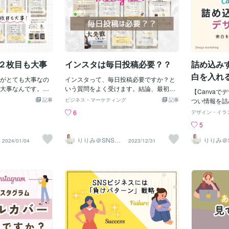
使い方ができるの
ーリーズです
しくそうでした。 あ
て、登録した先の特典を表記すること
当にここだと
++++++++++++
ゃると思いま
、 かなり落ち込
で、LINE・メール登録が増えていきま
の質が改善さ
ろん便利です。た
があります。
いのかも…」と ビジ
す。サンキューページはとても大事な画
力になる。私
しながら賢く使っ
低1日1回は
思ったほどで
像となります。丁寧に伝えたい内容をわ
れているから
莉里美
ンスタ運用代
ばかりはいられない
かりやすく載せましょう。自分で作るこ
サポートして
もついており
ウントを作り替
とが難しい場合はぜひこちらのサービス
で。SNSデ
い。藤川りり
 ２枚目も大事
インスタは毎日投稿必要？？
詰め込み
えて発信したとこ
をご検討くださいませ。藤川りりみ
100人 20人で200
白を入れ
がとても大事なの
インスタって、毎日投稿必要ですか？と
月で1500人にもな
大事なんです。２
いう質問をよく受けます。結論、最初の3
月で0－1を達成す
【Canva
じように出てくるこ
0投稿は毎日がいいと思います。たくさん
。 その時にやっぱ
記事
ビジネス・マーケティング
記事
つい情報を詰
で２枚目画像もTO
投稿があった方が見てもらいやすいで
な 世界観を作るっ
字や画像、ア
6
デザイン・イラ
やすくつくること
す。ただ、その後は２〜３日に1回でいい
した。 あなたはイ
最終的にゴチ
5
になります。滞在
と思います。毎日投稿より、エンゲージ
ますか？ もしでき
ってしまうこ
てもらえて、ファ
が上がりやすかったり、何よりも、続け
世界観を作れていな
余白はデザイ
りりみ＠SNSイ
りりみ＠
2024/01/04
2023/12/31
カウントを作りま
られる投稿の頻度にする。という点がお
ンスタ運用
ンスタ運
よ。 インスタでビ
なもの。スペ
で最速でインスタア
すすめしたい理由です。インスタは、負
世界観作りは必須で
上がり、見る
▼インスタを最速
担になると続けられず、そうなると何も
になります。
のスピードを上げ
発信できません。「毎日投稿ができない
ための簡単な
いただきありがと
から、 インスタやめたい」
詰め込みたく
莉里美
そんなことにならないように、投稿頻度
れも伝えたい
を自分のペースに合わせて続けることが
う気持ちがあ
大事です。積み上げが大事になるので
報を詰め込み
す。なので、私が作るテンプレートはク
すぎると、逆
ライアントさんのCanvaの使用スキルに