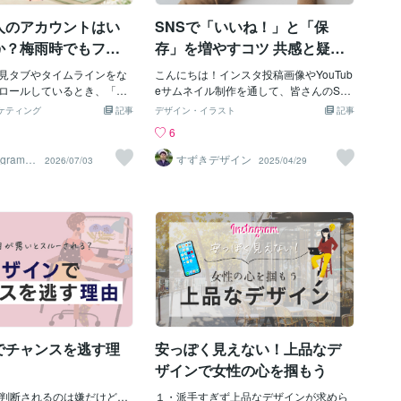
短い外注＝高い外注と聞い
り関係ないということになります。（全
人のアカウントはい
SNSで「いいね！」と「保
が高い」「誰に発注してい
く関係ないわけではないのです
ない」といったイメージを
が。。。）ですので、地域密着タイプの
か？梅雨時でもフォ
存」を増やすコツ 共感と疑問
かもしれませんしかし、現
店舗にあった仕掛けと工夫が必要になり
惹きつける「見やす
を意識した投稿づくり
インで外注先を簡単に見つ
見タブやタイムラインをな
ます。次に◼︎オンライン販売➡︎講座・ス
こんにちは！インスタ投稿画像やYouTub
ド」の共通点
す。必要な作業だけを依頼
ロールしているとき、「な
キル・動画制作地域性が関係しない商品
eサムネイル制作を通して、皆さんのSN
コストを考慮することも可
の投稿、いつも爽やかでス
は、日本のみならず、世界を相手に販売
S活動をサポートしている鈴木雅俊（す
ケティング
記事
デザイン・イラスト
記事
短」したい！おすすめなの
て素敵だな」と思わず指を
できるため、どんどんターゲットに向け
ずきまさとし）です。今日は、SNSで
6
ート」の購入です。 一度テ
ままプロフィール画面まで
て、拡散されたい！ターゲットを絞っ
「いいね！」や「保存」が集まりやすい
購入すれば、何度でも使え
まうアカウントはありませ
た、拡散が必要で、地域は関係なくなり
投稿を作るためのヒントをお届けしま
agram運
すずきデザイン
2026/07/03
2025/04/29
サポー
ができて、コストパフォー
人間の心理として、特にジ
なます。ですので、リアル店舗と、オン
す。なぜ「共感」と「疑問」が重要なの
に高いです。 オリジナル性
暑い今の季節は、無意識の
ライン販売では、インスタのアカウント
か？SNSで人がアクションを起こすきっ
簡単です。是非、ビジネス
がごちゃごちゃした画面」
設計が変わってくるのです。ここを間違
かけは、🔹「共感できる内容」🔹「続き
ために「外注」をうまく使
的に「スッキリとしていて
えると、集客に影響が出てきます。フォ
が気になる疑問」この2つがとても大きな
ょう。SNSデザイナー藤川
、心地いいもの」を求める
ロワー数や、リール再生回数だけにとら
ポイントになります。人は、自分と同じ
す。フォロワーが右肩上が
われず、本質的なインスタ集客を考えて
悩みや興味を持っている投稿に共感し、
ている伸びるアカウントに
いきましょうスタート地点から間違えて
「わかる！」「私も！」と親近感を抱き
然ではなく、こうした「読
しまわないように、ご注意くださいね。
ます。さらに、「え？どういうこと？」
じた心理」に細やかに合わ
詳細を知りたい方は、ぜひ、メッセージ
「もっと知りたい！」と感じた疑問が、
いフィード画面（アカウン
からお待ちしています。藤川りりみ
コメントやプロフィール閲覧など、次の
いたときの全体像）】の共
行動を引き起こしてくれるんです。【投
でチャンスを逃す理
安っぽく見えない！上品なデ
るのです。今回は、今すぐ
稿アイデア例】▶️ 共感を呼び起こす投稿
ウントにも取り入れられ
「SNSでフォロワーが増えない…😩」
ザインで女性の心を掴もう
で、思わずフォローボタン
「投稿してもなかなか見てもらえない…
るアカウント」作りの秘訣
目で判断されるのは嫌だけど…
😭」こんな「あるある」の悩みを冒頭に
１・派手すぎず上品なデザインが求めら