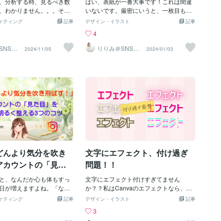
ばして、がむしゃらに、
、分析する時、見るべき数
に何を伝えたいのか？』というゴールを
はい、表紙が一番大事です！これは間違
勝負！」みたいなことして
、わかりません。。。そん
明確にすることです。・「誰に何を伝え
いないです。厳密にいうと、一枚目も大
もらえなくなります。最低
ませんか？実は、見るべき
るのか？」・「どんな印象を与えたいの
事なのですが、アカウントのファースト
ケティング
記事
デザイン・イラスト
記事
ルールに則った制作物を作
す！-+-+-+-+-+-+-+-+
か？」これを最初に決めておけば、作業
ビューデザインが大事です。ここで大体
4
ないわけです。【２・では
-+-+１・フォロワーリーチ数 フ
中に迷うことが減り、デザインがブレる
決まります。そしてデザインを綺麗にす
るためのデザインとは？】
にどれだけ見られている
のを防げます。頭の中を整理して、ゴー
ることだけではなく、文字を見やすくす
SNSイ
りりみ＠SNSイ
2024/11/05
2024/01/03
用
ンスタ運用
ナーじゃないから、そんな
たの投稿のファンじゃない人
ルを決める！これが準備の第一歩です。
ることが大事なんです。視認性が本当に
れない。。。そう思ってい
 ここの数値が少なくなり
【2. タイトルを目につくところに置く】
大事です。アカウントを見に来てくれた
でしょうか？実は、デザイ
ロワーさんに見られていな
作りたいデザインの「ゴール」をタイト
方が文字を見た時にストレスを感じると
習得すると、合格点に脱す
されません。フォロワーリ
ルとして書き出し、作業中にいつでも目
離脱されてしまいます。離脱を防ぐため
ます。おしゃれなデザイン
ロワー数これは30％は欲し
に入る場所に置いておきましょう。・メ
に、文字入れはとても気を使うところで
できるのです。デザイナー
数➗リーチ数この投稿、後
モに書いてPCの横に貼る・Canvaの作業
す。🏳️‍🌈こちらのサービスは、・運用初期
時間がかかることだと思い
！有益な情報！！そういう
画面にテキストで置いておくポイント➡︎
の方・世界観がズレてしまったアカウン
スタや、バナーなどはポイ
したくなりますよね？保存
目につく場所に置くことで、デザインの
ト・マネタイズまで時間をかけたくな
えれば意外に簡単にできま
これは２％以上が理想！
方向性がおかしくなった時に、すぐ気づ
い！そんな方におすすめです☺️
ノンデザイナーさん向けの
ールアクセス数投稿の内容
くことができます。【3. 似たイメージの
ールについてお話しします
に合っていない場合、低く
画像を事前に用意する】デザインを作る
どんより気分を吹き
文字にエフェクト、付け過ぎ
ザイナー藤川 りりみ
あ！この投稿、私のこと言
前に、自分が目指すイメージに近いデザ
あ！今の私に必要な商品
インを集めておきま
アカウントの「見た
問題！！
場合、プロフ確認したくな
ッと明るく整える3つ
プロフィールアクセス数➗
と、なんだか心も体もすっ
文字にエフェクト付けすぎてません
は５％あると良い！もちろ
日が増えますよね。「なん
か？？私はCanvaのエフェクトなら、
ルの作り方を間違えると、
る気が出ないな…」「いつ
１・袋文字２・ふきだし（引き立てるた
ケティング
記事
デザイン・イラスト
記事
繋がりません！！★初期構
ホを触っているはずなの
め）このくらいしか滅多なことがないと
3
ール作りを間違うと、後で
乗らないな…」そう感じて
使いません。たまに可愛く「ネオン」と