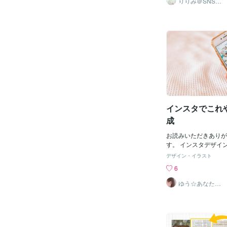
りりみ＠SNSイ
１・自分のデザインが
ンスタ運用
ないと、アカウントの
プレートだと、自分の
まいます。✔ ある投
がはまらないことが多
調」✔ 別の投稿では
なだけ、世界観は崩れ
のように言葉のトーン
デザインに合ったテン
読んでいる人が違和感
ら。""""""""""２
親しみを感じにくくな
ンプレは文字が収まり
貫した言葉のトーンを
いです。文字は可能な
ュアル寄り」or「フ
駄を省くことが大事で
ど、自分のブランドや
くて、長いと、構図が
た語尾を決めましょう
く。""""""""""３
ると、制作時間も短縮
ない。これは１と似て
インスタでこれや
世界観を統一するメリ
Canvaテンプレ使っ
成
ーさんのテンプレート
けないと、世界観は崩
お読みいただきありが
す。""""""""""""
す。 インスタデザイ
したテンプレートも雰
す。 あなたが ・イ
デザイン・イラスト
があり、ブランディン
い ・インスタで収益
6
ることがあるのです。
思っているなら イン
は、・オリジナルで作
世界観を作ることは 
ゆう☆あなたの
えて、統一感を出す（
夢をデザインで
す。 なぜなら、世界
応援
い）・外注してプロに
なく投稿していると 
は、自分でCanvaの
ーも増えない ・公式
加えて統一感を出しなが
もらえない ・なかな
インをしていくのがお
ない ということにな