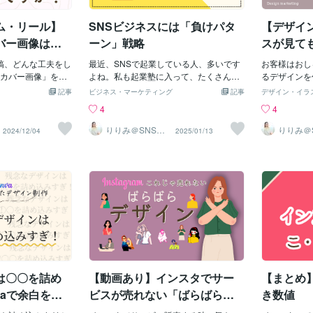
けてしまうん
よってデザインが変わります。もちろ
ることは1つ
ん、手の込んだデザインが素敵ですが、
ム・リール】
SNSビジネスには「負けパタ
【デザイ
を最初に明確
続けられないテンプレを渡してもクライ
に絞りましょ
バー画像は必
ーン」戦略
スが見て
アントさんを困らせるだけだからです。
ピーだけを目
ぜひお試しくださいね。お読みいただき
ル投稿、どんな工夫をし
最近、SNSで起業している人、多いです
を決める【2
お客様はおし
ありがとうございました！SNSデザイナ
カバー画像」をつ
よね。私も起業塾に入って、たくさんの
る】余白を作
るデザインを
ー藤川りりみ
の見え方がぐっと
ビジネスをしている人を見てきました。
にスペースを
を重視すると
記事
ビジネス・マーケティング
記事
デザイン・イラ
、リールにカバー
その中で、「この人、多分失敗するだろ
トです。◉解
ありませんか
4
4
押さえておきたい
うな…」と感じる人がいるんです。なぜ
するCanv
デザインが大
！1. カバー画像
なら、そういう人たちには共通点がある
字や画像の周
考えることが
りりみ＠SNSイ
りりみ＠
2024/12/04
2025/01/13
ンスタ運用
ンスタ運
るリールにカバー
から。【一人でやってるからの落とし
練習をしまし
ただ、そこだ
一覧に統一感が生
穴】起業していると、全部自分で決めま
をPCに貼っ
ます。【１・
ンドやアカウント
すよね。でも、その「舵取り」が間違っ
てました。余
も、伝わるデ
る方には必須テク
た方向に進んでしまうことがあります。
ゃうんですよ
マーケ視点で
とフォントを整える
気づかずにそのまま進んでしまって、最
ら、貼ってお
が大事だと思
パターンを統一させ
終的に立ち行かなくなる…そんな場面を
ないもの」を
点ばかりでデ
ウント全体にプロ
私は何度も見てきました。【失敗する人
いと、ギュウ
もくれないこ
す！2. 見る人に
たちの共通点】よく「成功する方法」に
ならなくなり
は、「女性は
ー画像は、投稿内
ついては聞きますよね。でも、実は「失
ょう。なので
も好き」と言
には最高です！☑︎
敗する理由」はとても明確なんです。そ
ます。まとめ
の場合、そも
のか？☑︎これは視
して、それを知らないと、同じ失敗を繰
決策・ミニマ
きなのです。
は〇〇を詰め
【動画あり】インスタでサー
【まとめ
？これらを一目で
り返してしまうんです。成功はアート
いほど伝わる
しゃれデザイ
特に、忙しい人ほ
（直感やひらめき）、失敗はサイエンス
ット目線で考
vaで余白を活
ビスが売れない「ばらばらデ
き数値
カウントの価値を
（明確な理由がある）。つまり、失敗に
準装備と言う
制作
ザイン」