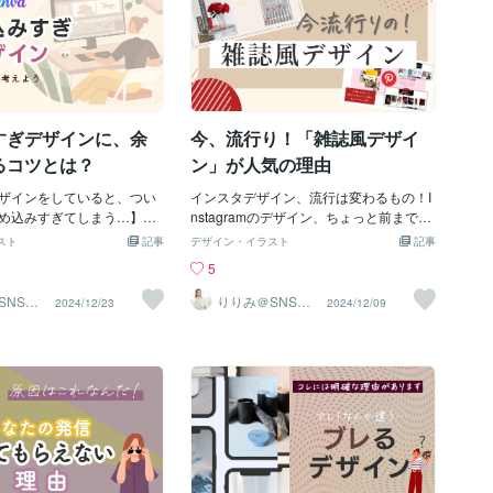
。苦手という方もいらっし
思います。続けると、投稿
をいただき、それに合ったデザインをご
すが、ストーリーズには型
れてきます。だから継続が
用意しています。「なんでもいいから作
難しいと思ってる方も、最
のサポートは、誰かに見ら
ってください」は、できないという事で
上げるようにしましょう。イ
やり続けなきゃな。。。も
す。とは言っても、どうやったらターゲ
行のサービスにはコンサル
います。そこが大事なの
ットに刺さるか・・・しっかり考えて、
ます。ぜひお試しくださ
ザイナー藤川莉里美
ご提案させていただいてます。ご不明な
み
すぎデザインに、余
今、流行り！「雑誌風デザイ
点があればぜひご相談くださいませ☺️藤
川りりみ
るコツとは？
ン」が人気の理由
でデザインをしていると、つい
インスタデザイン、流行は変わるもの！I
め込みすぎてしまう…】文
nstagramのデザイン、ちょっと前までは
イコンを盛り込みすぎて、
『THE インスタ』な加工感が主流でした
スト
記事
デザイン・イラスト
記事
ャゴチャしたデザインにな
よね。でも、今はもっとシンプルでおし
5
と、ありますよね。実は、
ゃれ、そして雑誌のようなデザインが流
ンにとって「呼吸」のよう
行り出しています！私自身も「雑誌風」
SNSイ
りりみ＠SNSイ
2024/12/23
2024/12/09
用
ンスタ運用
ースを取ることで視認性が
のご提案をお客様にすると、反応いい
人に伝わりやすいデザイン
な！と実感することがあります。今回
今回は、余白を上手に作る
は、今流行りの雑誌風デザインについ
コツをご紹介します！【1.
て、なぜ人気なのか、そのポイントと取
なる心理を理解する】「こ
り入れ方をお伝えします！【雑誌風デザ
」「あれも見せたい」とい
インが流行っている理由】1. 見た目で目
ると、自然とデザインに情
を引く！雑誌風デザインは、パッと見て
がちです。でも、情報が多
目に留まるおしゃれな印象を与えます。
に何を伝えたいのかがぼや
フォロワーは、**「どんな内容だろ