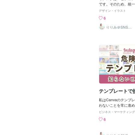
は、まず自分のブラン
です。そのため、統一
対して何を伝えたいの
けていると、ユーザー
デザイン・イラスト
フォロワーに与えたい
ト、好き！」と感じて
6
しょう。とにかくター
ーしたくなります。【
決めていく。そして、
→ 統一感ゼロに見え
りりみ＠SNSイ
ンスタ運用
める場合は、同ジャン
が毎回違うと、フィー
が使われているのか、
ラバラになり、「この
ましょう。インスタは
かまとまりがないな…
です。・－・－・－・
まいます。解決策ブラ
め・－・－・－・－・
る！→ ベースカラー
うブランドカラーは、
を3～4色に固定して
一緒に決めておくこと
しましょう。→ Can
し、印象も統一してい
ットを作っておくと、
ある投稿が作れます。
バラバラ → プロ感
いからこのフォント！
テンプレートで
らこっち！」と毎回違
のはNG！見る人は無
私はCanvaのテンプ
ントからブランドの印
わないことを常に進め
ます。 解決策フォン
理由を３つお伝えしま
一！→ タイトル用・
ビジネス・マーケティング
おくと、Canvaテン
ォントを決めると、視
6
利で、画期的なツール
す【３・言葉の語尾が
まま使うことは、避け
→ 違和感を生む！】
理由を３つお話しいた
く、文章のトーン（言