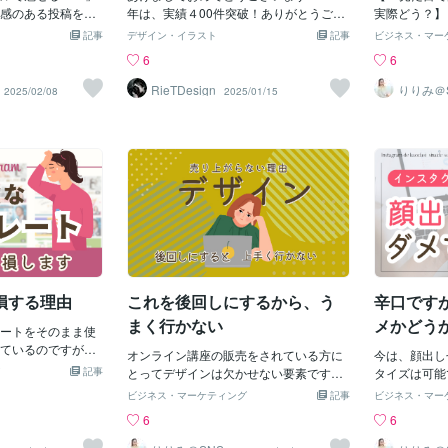
ドをターゲットに
感のある投稿を続
藤川りりみ
年は、実績４00件突破！ありがとうござ
を3つ詳しく
実際どう？】
か、どんな印象を
が「このアカウン
います！ 2021年よりスタートさせていた
面の「色」を
言葉、聞いた
記事
デザイン・イラスト
記事
ビジネス・マー
のかを明確にしま
もらえるとフォロ
だいたココナラでの活動ですが、お陰様
アカウントの
ん、それだけ
6
6
ゲット目線で全て
１・色を整えない
でたくさんのご依頼をいただき、実績40
の並び）をじ
りませんが、
インスタの中で決
る！】投稿のカラー
0件を超え、2024年もプラチナランクを
実は、たくさ
いるだけで、
RieTDesign
りりみ＠
2025/02/08
2025/01/15
ンスタ運
ルでは、どんな色
ド全体の印象がバ
継続させていただくことができました。
基本的には、
も変わること
リサーチしておき
アカウント、なん
本当にありがとうございました。2024年
白や薄いグレ
な経験はあり
、比較されるSNS
」と感じられてし
もたくさんの方々との出会いがあり、私
色（あなたの
ジの商品を手
－・－・ まと
ンドカラーを決め
にとってはどれも成長できる、素晴らし
ー）」「アク
待外れだった
－・インスタで使
＋アクセントカラー
い経験となりました。 お客様には大変、
たせたい文字
た目が悪くて
カラーナンバーと
、投稿を作るように
感謝いたします。 嬉しい評価や、喜びの
厳格に統一さ
れが「見た目
。時短にもなる
vaなどでカラーパレ
声、いつも私の励みになっております。
ギュッと抑え
が整っている
きましょう。
迷わずに統一感の
webデザインって何をしてくれるの？画
画面をパッと
力」を感じて
【２・フォントが
像作成以外にはどんなことができるの？
洗練された雑
なみにパケ買
がなくなる！】「可愛
という方もたくさんいらっしゃることで
ような、美し
なら誰でもし
」「かっこいいか
しょう。 メニューに無いものも一度お問
れます。2.
の重要性！【
損する理由
これを後回しにするから、う
辛口です
うフォントを使う
い合わせください！ 近年はメニューに無
（型）」が统
代は終わりつ
意識のうちに、フォ
いものも、お問い合わせいただくことが
で、タイトル
「ガワ」だけ
まく行かない
メかどう
レートをそのまま使
象を受け取ってい
増えました。 中でも、インスタ広告のご
ービスを見か
ているのですが、
トは2～3種類に統
相談に加えて、投稿のプロフィール部分
オンライン講座の販売をされている方に
最近は、「中
今は、顔出し
す。先に説明して
本文用・強調用のフ
記事
や、ハイライト、申し込み同線について
とってデザインは欠かせない要素ですよ
代。見た目だ
タイズは可能
プレートは非常に便
認性もアップしま
のご相談、インスタの初期設定、ハッシ
ね！ 私は日々、生徒さんに「デザインが
も、継続して
いるのが・ジ
ビジネス・マーケティング
記事
ビジネス・マー
です。ただ、その
統一されていない
ュタグのつけ方、文章作成のご依頼な
なぜ大事なのか？」を強く言い続けてい
ん。今、売れ
なと。で、「
6
6
た方がいい。その
デザインだけでな
ど、Instagram運用に関するご相談が多く
ます。・商品価値の向上・商品の魅力を
には2つの共
るジャンルだ
します。理由は、
い回し）も統一し
あったように思います。 また、動画広
わかりやすく伝える・メッセージをわか
リティが高い
で他の投稿マ