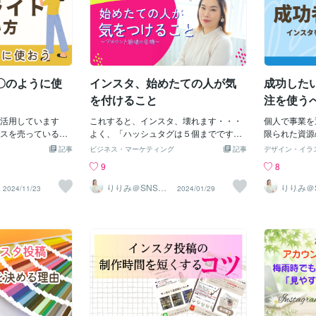
〇のように使
インスタ、始めたての人が気
成功した
を付けること
注を使う
活用しています
これすると、インスタ、壊れます・・・
個人で事業を
スを売っている人
よく、「ハッシュタグは５個までです
限られた資源
は重要な機能とな
よ！」とか、「ハイライトは作った方が
ことは最大の
記事
ビジネス・マーケティング
記事
デザイン・イラ
++++++ホームペー
いいですよ！」とか、ノウハウはありま
も重要な資産
9
8
リーズで配信した
す。でも、わかりやすいノウハウより
ードや成果が
落とし込み、ここ
も、何よりも・・・ユーザー目線の投稿
注目すべきは
りりみ＠SNSイ
りりみ＠
2024/11/23
2024/01/29
ンスタ運用
ンスタ運
ジのように閲覧し
じゃないとアカウント、ぶっ壊れます。
の延長は「時
舗なら、・営業時
細かいノウハウよりもユーザー目線、フ
イティングな
の声・店舗紹介な
ォロワー目線、ターゲット目線。だっ
作業を外注す
由して、ハイライ
て、集客、したくないですか？マネタイ
他の重要な業
オンライン講座な
ズしたくないですか？自分のことを知っ
唯一、自分に
自己紹介・生徒さ
て欲しい！わかって欲しい！それは、初
きるのです。
LINEプレゼン
期段階ではありません。アイドルならい
ことで、クオ
分のサービスに合
いと思うんですけどね。。。そういうこ
で得られると
++++++++++閲
とを、私のインスタコンサル講座では学
す。 あなた
と、ハイライトし
べます。壊れたアカウントを作る前に、
日かけて取り