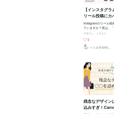
【インスタグラ
リール投稿にカ
要？
Instagramのリー
ていますか？実は、「
けるだけで、投稿全体
デザイン・イラスト
変わるんです✨今回は
5
画像をつける利点と、
ポイントをお伝えします
りりみ＠SNSイ
ンスタ運用
で「世界観」を統一す
画像をつけると、投稿
まれます。特に、ブラ
の世界観を重視してい
ニック。例えば☑︎色
☑︎デザインの印象、
るこれだけでも、アカ
フェッショナル感が出ま
「内容」を伝えるカバ
容を視覚的に伝えるの
どんなテーマの発信な
残念なデザイン
聴する価値があるのか
判断してもらえます。
込みすぎ！Can
どカバー画像でそのア
かしたデザイン