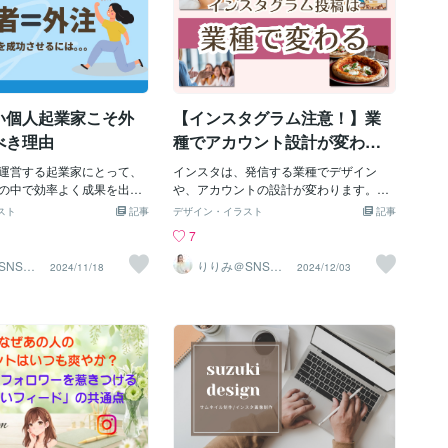
い個人起業家こそ外
【インスタグラム注意！】業
べき理由
種でアカウント設計が変わり
ます
運営する起業家にとって、
インスタは、発信する業種でデザイン
の中で効率よく成果を出す
や、アカウントの設計が変わります。こ
課題です。その中でも、最
こを間違えてしまうと、「アカウント作
スト
記事
デザイン・イラスト
記事
は「時間」です。成長スピ
り直し」になる場合もあります。。。そ
7
大きく変わります。ここで
うならないためにも、違いをご紹介しま
「外注」です。外注の最大
すね！ぜひ、参考にしてみてください例
SNSイ
りりみ＠SNSイ
2024/11/18
2024/12/03
用
ンスタ運用
間短縮」画像デザインやラ
えば、◼︎リアル店舗➡︎エステサロン・飲
ど、自分以外の人ができる
食店・小売店などこちらは、地域密着タ
ることで、その分の時間を
イプリールなどは、地域の方に拡散され
務に使うことができます。
たいのです。自分の店舗が北海道にあっ
しかできない業務に集中で
て、投稿したリールを福岡の方に見ても
また、専門家にお任せする
らっても来店の可能性は低く、たとえフ
リティの高い成果を短時間
ォローしてもらっても、日常的に閲覧さ
いうメリットもありま
れることは少ないですよね？「自分の行
が数時間、場合によっては数
けないお店だからいいや。。。」になっ
組む作業も、プロに依頼す
てしまうのです。リールの再生数はあま