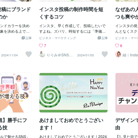
メインのフィー
やり方を学ぶと、爆速でマネタイズでき
れば驚くほど
am投稿にブランド
インスタ投稿の制作時間を短
なぜあの
い人も多くいるの
ます。インスタアカウントは、名刺代わ
て、「コスト
イライトを完成さ
りにも、ホームページにもなるんです。
いのかわから
のか
くするコツ
つも爽や
す。ぜひ、この導
完成度高く作りたいですね。藤川りりみ
持つ方もいる
ロワーを
サービスを理解し
ンドカラーを決め
インスタ、早く作成して、投稿したいで
在ではオンラ
インスタの発
いフィー
ライトの項目を決
象を決める上で大
すよね。ズバリ、時短するには「準備」
けられるので
んとなくスク
して、このハイラ
ンスタって、閲覧
です！①使うフォントを決めておく②ブ
することで、
んだかこの人
記事
ビジネス・マーケティング
記事
ビジネス・マー
いるからこそでき
たりしますよねイ
ランドカラーを決めておく③真似したい
能です。「時
ッキリしてい
7
6
。インスタのファ
視のプラットフォ
アカウントを探しておく④差し込みイラ
が「テンプレ
止めて、その
い方はぜひ、ご相
んの投稿だ！」
ストや写真をCanva フォルダにまとめて
ンプレートを
見に行ってし
りりみ＠SNSイ
紬｜Inst
2024/11/04
2024/01/05
ンスタ運用
用代行＆
ザイナー藤川 りりみ
場合があるので、
おくそして、投稿の構成をテンプレ化す
て、アレンジ
んか？実は、
ト
ないためにも、自
る。投稿パターンを決めておくんです
マンスが非常
メジメと蒸し
決めておく必要が
ね。そうすると、毎回制作時にはテンプ
を出すことも
うちに「情報
ンバーを決めるメ
レのルールに従って作ればいいのです。
を加速させる
を避け、視覚
が決まっている
文字投稿なら、１枚目→表紙２枚目→問
っていきまし
風通しの良い
か楽しく必要がな
題定義３枚目→解説 ・ ・ ・９枚目
莉里美
ようになりま
の時短にもつなが
→まとめ１０枚目→サンキューページこ
りで増え続け
でなく、他のデザイ
のようにテンプレ化しておく事で、隙間
は、決して偶
ときも統一感が保
時間に投稿案を作れたり、イメージしや
者の季節に応
バーは便利です。
すくなります。３〜８枚目の６枚をバラ
せた【見やす
いると、違和感が
ンスよく埋めていくイメージで投稿の全
トをパッと開
観】勝手にフ
あけましておめでとうござい
デザイン
す。ちなみに、女
体像を理解しながらフォロワーさんに喜
通点が存在す
色合わせは、こち
んでもらえる投稿を時短で作っていきま
あなたのアカ
る技
ます！
由
ージに合わせた色選
しょう。こんなテンプレートもありま
る、「爽やか
カラーを選ぶとき
ルで魅せるSNS」
す。大変ご好評いただいております✨✨
あけましておめでとうございます！2024
を押したくな
【1. 見た