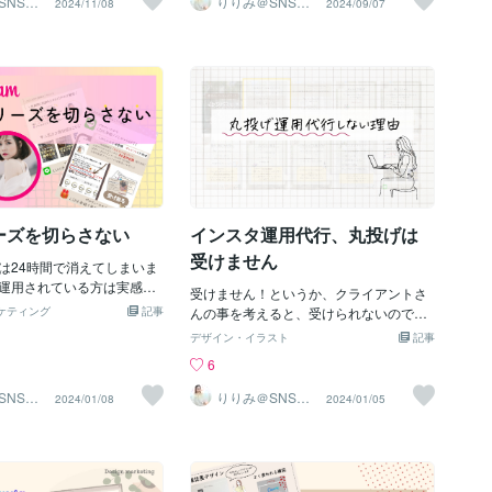
SNSイ
りりみ＠SNSイ
2024/11/08
2024/09/07
確なジャンルに属することで、関心を持
用
ンスタ運用
リピーターさんや継続利用
ここで先日、私がサポート
ラーを1～2色だけ使用。☑︎ゴールドやデ
つフォロワーや新しい視聴者に対してあ
客様を増やすための必須条
方のお話をさせていただき
ィープブルー、くすみカラーで高級感を
なたのコンテンツが届きやすくなりま
【3. 「なんか売れない…」
方は、小さいお子さんがい
プラス。☑︎Canvaのカラーパレット機能
す。そして、ジャンルを明確にし、イン
もし、「サービスの内容は
の講座をオンラインで販売
を活用して、ブランドカラーを統一する
スタ側が理解することであなたのアカウ
に、なかなか売れない」と
でして、「集客スタートし
ことで、一貫性を持たせましょう！２. シ
ントのテーマやスタイルが一貫し、フォ
ら、それは「中身」ではな
という方でした。既に・LP
ンプルなレイアウトで情報を整理する☑︎
ロワーが何を期待できるかを理解しやす
せいかもしれません。例え
発注されたそうです）・リ
余白を意識する☑︎視線の流れを意識する
くなります。これにより、フォロワーの
ジやInstagramのデザイン
れてご自身でも学ばれてま
（見せたいものを上の方に置く）☑︎フォ
エンゲージメントが高まりやすくなりま
いませんか？資料やバナー
も途切れていない・サービ
ントに統一感を持たせる（最大2～3種類
す。InstagramのAIは、アカウントのジャ
アウトが統一されていない
かり・LINEの導線もしっか
かな）３. 上品な装飾でアクセントをつけ
ンルを理解することで、適切なユーザー
せんか？これらはお客様の
プレゼントもしっかりで、顔出
る☑︎装飾は控えめにして、余白を埋める
層にコンテンツを配信します。ジャンル
ーズを切らさない
インスタ運用代行、丸投げは
影響します。デザインを整
さんでした。ほんと凄すぎ
程度で。☑︎写
が不明確だと、AIがあなたのアカウント
商品
てしまった。。。小さいお
受けません
は24時間で消えてしまいま
がどのカテゴリーに属するコンテンツか
らして、育休中。このくら
運用されている方は実感あ
を判断しにくくなり、結果としてリーチ
出ししないなら納得いきま
受けません！というか、クライアントさ
が、ストーリーズが更新さ
が減少する可能性があるんです。だか
他人の投稿をマネすぎ・チ
ケティング
記事
んの事を考えると、受けられないので
、フォローが多かったり、
ら、ジャンル認定は大事で、やみくもに
任せこういう思考の方は顔出
す。。。私はクライアントさんのビジネ
デザイン・イラスト
記事
ついたり、とにかく、「フ
一人でアカウント作ると、危ないんです
いかなと。。。（顔出して
スジャンルの専門家ではないので、その
6
が滞在してくれてるなー」
ね。ご覧いただきありがとうございまし
）結論ですが、顔出しする
視点に立って、投稿を考えたり、情報を
あります。みんなストーリ
た。SNSデザイナー藤川りりみ
らず、「強い意志」あるか
取ってきたりできないのです。どうして
SNSイ
りりみ＠SNSイ
2024/01/08
2024/01/05
のです。中にはストーリー
用
ンスタ運用
サポートをしています。イ
も視点が変わってしまうから。仮に丸投
人もいます。この機能をぜ
ハウなどを教えています
げで受けたとしたら、ターゲットに刺さ
いましょう。ストーリーズ
人の法則は、・継続できる
らない投稿が出来上がり、誰も喜ばない
てくれている人しか見るこ
改善できるかどうか？皆さ
アカウントになってしまいます。なの
ん。感情を伝えるにはスト
た話かもしれないけど、本
で、必ず、クライアントさんから、原稿