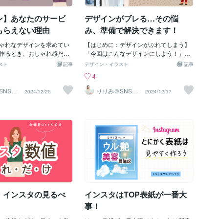
です。◉解決策「1枚で伝え
う？」**と興味を持ち、思わず読んでし
」に絞るデザイン画像の目的
まうことが多いんです。２. 高級感や洗練
ン】あなたのサービ
デザインがブレる…その悩
にし、主張したい内容を1つ
された印象を与える余白をしっかり使っ
う。◉例えば…・キャッチコ
たレイアウトや落ち着いたカラーは、見
もらえない理由
み、準備で解決できます！
立たせる・目立たせるもの
る人に**「丁寧に作られている感」**を
. 余白を意識する練習をす
ゃれなデザインを求めてい
与え、信頼感を高めます。３・差別化で
【はじめに：デザインがぶれてしまう】
るのが苦手な方は、意識的
作るとき、おしゃれ感だけ
きる流行っていると言っても、まだ、文
「今回はこんなデザインにしよう！」と
残す練習をするのがポイン
、失敗するって聞いたこと
字が真ん中にバーンと入っている構図が
強く思っていても、いざ作り始める
スト
記事
デザイン・イラスト
記事
決策・・ガイドラインを活用
？ターゲット目線で考えた
多いです。ですので、雑誌風デザインは
と…・「あれ？なんか違う…」・「最初
4
aの「配置ガイド」を使い、文
事！マーケティング視点で
洗練された印象に見えるのです。特に、
に考えていた雰囲気とズレてしまっ
囲に一定のスペースを残す
大事だと私も思うのです。
まだ他の人がやっていないデザイン構成
た…」こんな経験ありませんか？でもブ
SNSイ
りりみ＠SNSイ
2024/12/25
2024/12/17
用
ンスタ運用
ょう。・余白と書いた付箋
けではないと私は考えてい
は、女性の目を奪いますね！【雑誌風デ
レない人がやっていることを真似するだ
ておく(笑)これ、昔、私やっ
おしゃれ」が刺さる】私
ザインの特徴】では、雑誌風の特徴とは
けで、デザインは確実に変わります！私
白の概念がないと、忘れち
ザインは大事だと思うし、
どんなものでしょうか？下のカラーやフ
自身も、「またブレてしまうのでは…」
ね。。。余白のこと。だか
デザインを考えていくこと
ォント、レイアウトを参考にしてくださ
と不安を抱えながらデザインしていた時
きましょう！！【3. 「要ら
うのですが、このマーケ視
いね。◉カラー：シンプルで落ち着いたト
期があります。でも、この悩みはある準
排除する】入れる情報が多
ザイン作っていくと、見て
ーン（ベージュ、グレー、モノトーンな
備をしておくだけで一瞬で解決するんで
ギュウに詰め込まなければ
とがあります。その理由
ど）◉フォント：読みやすく洗練された明
す。【解決策は「準備をしておくこ
ますよね？これを避けまし
おしゃれデザインがそもそ
朝体や手書きフォントが多いです！◉レイ
と」】デザインを作る前に、少しだけ準
、不要なものは削ぎ落とし
うこと。ターゲットが女性
アウト：写真を活かしたレイアウト（写
備をしておけば、「ぶれないデザイン」
られるものはまとめる。◉解
そもおしゃれデザインが好
真が主役で文字が補足）余白をたっぷり
がスムーズに作れるようになります！で
ルデザインを目指す「少な
わかりやすく言うと、「お
使い、情報をスッキリ見せる【参考資料
は、その具体的な方法を4つご紹介しま
】インスタの見るべ
インスタはTOP表紙が一番大
」という考え方で、最小
ン」が大前提！で、ターゲ
はどこで？】１・楽天マガジン私は「楽
す。⬆︎世界観を整えるサービスです⬆︎【1.
える。おしゃれで素敵は標
天マガ
最初に「伝えたいこと（ゴール）」を決
事！
ことになります。なので、
める】デザインで大切なのは、『最終的