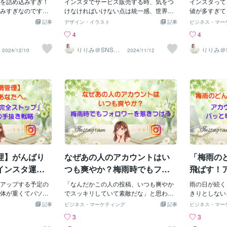
て、何よりも、女
を詰め込みすぎ！
は必ず原因があるということ。江戸時代
インスタでサービス販売する時、気をつ
そこをすっ飛
インスタって
nstagramでは、
みすぎなのです。
の松浦静山という武術家の言葉で、「勝
けなければいけない点は統一感、世界観
「刺さる文章
値が多すぎて
で、目立つことが
整わない原因は
ちに不思議の勝ちあり。負けに不思議の
です。この世界観はアカウントの第一印
いると、見て
なお悩みあり
記事
デザイン・イラスト
記事
ビジネス・マー
像は、まるで雑誌
aでデザインを作っ
負けなし」という名言があります。プロ
象になるため、色やトーン、使用するイ
限のデザイン
数値は決まっていま
4
4
で心をつかむ」力
見た目がごちゃご
野球の野村克也監督もこの言葉を引用し
ラストなどを統一することがインスタグ
らないといけ
-+-+-+-+
お役立てください
なお悩みありませ
ていました。簡単に言うと、負ける理由
ラムで魅力的な投稿を作るための重要な
合格点に達す
ォロワーさん
りりみ＠SNSイ
りりみ＠
2024/12/10
2024/11/12
ンスタ運用
ンスタ運
川莉里美
は“余白不足”かも
はいつも明確で、それをなくせば失敗は
要素となります。-+-+-+-+-+-+-+-+-+-+-+-
でも、デザイ
か？➡︎あな
、文字や画像の間
防げるということです。【負けパターン
+-+◼︎色合いパッとみた時の印象は「色
完璧なもの作
が多い場合、
のこと。この余白
を知る大切さ】多くの人は「勝つ方法」
味」で決まります。視覚情報として、色
るのではない
ます。 フォ
デザインが見やす
を追い求めますが、実は「負ける理由」
は最速で届くので、自分で使用する色は
ンはルールを
いと、 拡散
んです！今回は、
を知ることの方が大事だったりします。
決めておいたほうがいいです。➡︎Canva
ることができ
ーチ数➗フォ
ンのコツを、初心
なぜなら、負ける理由さえつぶせば、少
のカラーパレットを使うと、整うし、時
は結構簡単に
い！２・保存
くお伝えします！
なくとも落ちることはないからです。起
短になります。"""""""""""""""""""""""""""""""◼︎
になることは
で見返したい
るとどうなる？】
業では、「負けパターンを研究する」こ
素材Canvaで素材を探して使用する方、
ますが、イン
投稿は、保存
になる➡︎とにかくコ
とがとても重要です。成功にばかり目を
多いと思います。その時に悩むのが、イ
ントさえ押さ
数➗リーチ数
ウギュウで、情報
向けるのではなく、失敗を避けることが
ラストの統一感です。同じコレクション
す。次回は、
３・プロフィ
はどこを見ればい
ビジネスを続けるカギ。その視点を持つ
内だと、統一感は出ますが、雰囲気１つ
デザインのル
がターゲット
理】がんばり
なぜあの人のアカウントはい
「梅雨の
す！2. 重要な情
だけで、大きく変わるはずです。これか
違うイラストを入れただけでも、ガラッ
ね！SNSデ
なります。「
ポイントがぼやけ
ら起業を考えている人も、今進めてい
と印象は変わってしまうのです。かと言
ってる！」「
インスタ運用
つも爽やか？梅雨時でもフォ
飛ばす！
い部分がどこだか
って、同じ雰囲気のイラストにも限度が
だ！」そんな
プ」させない
ロワーを惹きつける「見やす
目」をパ
念・・・3. プロ
アップする予定の
あるので、悩まれる方も多くいらっしゃ
「なんだかこの人の投稿、いつも爽やか
りますよね？
雨の日が続く
略
いフィード」の共通点
のコツ」
使わないと、デザ
体が重くてパソコ
いますよね。方法は何個かありますが、
でスッキリしていて素敵だな」と思わず
リール数ここ
きりとしない
「雑」と感じられ
…」「がんばって
例えば、そのイラストを同じデザイナー
指を止めてしまうアカウントはありませ
んプロフィー
だか最近、や
記事
ビジネス・マーケティング
記事
ビジネス・マー
まず余白を意識し
きゃいけないの
さんで検索したり、コレクションで検索
んか？特にジメジメした今の季節は、私
フォローにも
も通りにスマ
3
3
かしたデザインのメ
湧いてこない…」
することで、同じようなイラストを選ん
たちは無意識のうちに「ごちゃごちゃし
築でプロフィ
に、気持ちが