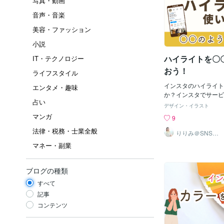
写真・動画
音声・音楽
美容・ファッション
小説
ハイライトを〇
IT・テクノロジー
おう！
ライフスタイル
インスタのハイライト
エンタメ・趣味
か？インスタでサービ
占い
にとって、ハイライト
デザイン・イラスト
ります。+++++++++
マンガ
9
ジのように使うストー
法律・税務・士業全般
ものを、ハイライトに
りりみ＠SNSイ
ンスタ運用
を使って、ホームペー
マネー・副業
てもらうのです。実店
間・店舗地図・お客様
ど、ストーリーズを経
ブログの種類
トに入れておきます。
すべて
どされている方は、・
んの声・サービス内容・
記事
ト・セミナーなど、自
コンテンツ
わせて作ります。+++++
覧者は、ストーリーズ