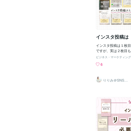
ザイナーさんに嬉しい
す。 以前の私がまさ
が、Canvaなのです。++
まりに反応がないので
+++テンプレはもち
み 「私にも向いてな
だ、デメリットも理解
ネスをやめようとさえ
ていきましょう。藤川
す。 でも落ち込んで
と 心機一転！ アカ
インスタ投稿は
え、 世界観をととの
ろ フォロワーは 10日で
インスタ投稿は１枚目
人 と増えていき ４か
ですが、実は２枚目も
りました。 そして2か
枚目もTOP画像と同
ることができたのです
ビジネス・マーケティング
とがあります。ですの
りデザインって大事だ
6
P画像のようにわかり
て大事だなと実感しま
で、見てもらえる投稿
ンスタで集客できてい
時間を増やし、保存し
ていないなら それは
りりみ＠SNSイ
ン化できる。そんなア
ンスタ運用
いからかもしれません
しょう。 ▼▼こちら
ジネスをしたいなら 
カウントを運用する▼
す！
で運用してマネタイズ
ていきましょう。ご覧
うございました。藤川