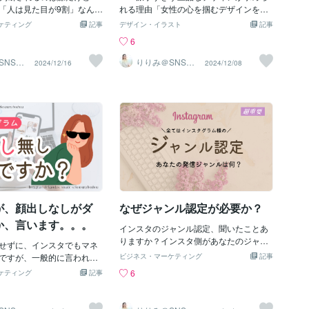
解説します。1. フィード画
「人は見た目が9割」なんて
入れることで、ターゲット層の共感をし
れる理由「女性の心を掴むデザインを作
3色以内に絞っている人気の
ことありますよね？もちろ
っかりつかめます。そのあとで、「実
ろうとすると、どうしても派手になりす
ケティング
記事
デザイン・イラスト
記事
フィード画面（9枚〜12枚
で全てが決まるわけではあ
は、〇〇を意識するだけで変わるんで
ぎてしまう…。」こんなお悩み、よく聞
6
っくり見てみてください。
見た目やデザインが整って
す！」と続けると効果抜群です！▶️ 疑問
きます。特に女性をターゲットにしたデ
んの色を使っていません。
印象が良くなり、対応さえ
を投げかける投稿「9割の人がやっていな
ザインでは、**『目立つけど上品』**と
SNSイ
りりみ＠SNSイ
2024/12/16
2024/12/08
用
ンスタ運用
「ベースとなる色（背景の
があります。例えば、こん
い！フォロワーが増える〇〇な方法と
いうバランスがとても大切です。上品な
ーなど）」「メインとなる
ませんか？素敵なパッケー
は？」「あなたの投稿、もっと見られて
デザインは、女性に『このブランド、信
ブランドを象徴するカラ
に取ったけれど、実際は期
いるかも？確認する方法とは？」このよ
頼できそう』『丁寧に作られている』と
セントとなる色（最も目立
。逆に、中身が良くても見
うな問いかけを使うことで、読んだ人の
いう好印象を与えます。今回はCanvaを
や枠用の色）」の3色程度に
買う気になれなかった。こ
興味を引き、投稿へのエンゲージメント
使って派手すぎず上品なデザインを作る
れています。全体の色数が
」の力なんです。デザイン
を高めることができます。【魅力的な画
コツをお伝えします！」２・なぜ派手す
られているため、フィード
だけで、「信用」や「魅
像でさらに効果アップ】もちろん、テキ
ぎると安っぽく見えるのか？1. 強調しす
並べて見たときに、まるで
もらいやすくなります。ち
ストだけでなく、目を引くデザイン画像
ぎる配色強めの色味が多いと、目にはつ
誌の1ページをめくっている
いって知ってますか？女性
があれば効果は倍増します！✅ 投稿に合
くけれど上品さが損なわれてしまいま
い統一感と爽やかさが生ま
たことあるはず！「ガワ」
った分かりやすく美しい画像✅ 思わずク
す。2. 情報量が多すぎる文字や装飾を詰
 表紙の「文字レイアウト
2. 「ガワ」だけで売れる時
リックしたくなるインパクトのあるサム
め込みすぎると、ごちゃごちゃして見え
が、顔出しなしがダ
なぜジャンル認定が必要か？
一されている毎回の投稿
つある】確かに、見た目
ネイルこうしたビジュアルの工夫も、SN
て、品が。。。3. フォント選びが雑複数
文字の位置が上
良くて売れている商品やサ
S成功には欠
の派手なフォントを混ぜて使うと、統一
か、言います。。。
インスタのジャンル認定、聞いたことあ
けることもあります。でも
感がなくなり安っぽい印象に。シンプル
りますか？インスタ側があなたのジャン
身の質」も求められる時
せずに、インスタでもマネ
かつ、他のデザインを参考に選んでみ
ルを認知して、それに興味を持ってくれ
けでは短期的には売れて
ですが、一般的に言われて
て！3. 上品で目立つデザインを作る3つ
ビジネス・マーケティング
記事
ている人に拡散してもらえる重要な部分
売れるわけではありませ
ャンルによる・投稿の質か
のコツ1. カラー選びで「落ち着き」と
6
ケティング
記事
です。 Instagramのアルゴリズムは、ユ
続けている商品やサービス
顔出ししないで成功してい
「アクセント」を意識する☑︎上品なベー
ーザーの興味や行動に基づいてコンテン
通点があります：中身のクオ
からOK！」「顔出ししない
スカラー、ベージュ、モノトーン、パス
ツをレコメンド（おすすめ）します。明
見た目のデザインが整って
ネすればOK！」とか、思っ
テルカラーなどを選ぶ。☑︎アクセントカ