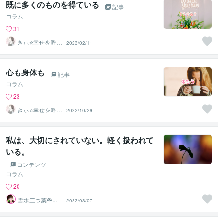
既に多くのものを得ている
記事
コラム
31
きぃ⭐️幸せを呼び
2023/02/11
込むふわっと女
神⭐️
心も身体も
記事
コラム
23
きぃ⭐️幸せを呼び
2022/10/29
込むふわっと女
神⭐️
私は、大切にされていない。軽く扱われて
いる。
コンテンツ
コラム
20
雪水三つ葉☘️あ
2022/03/07
ったかコミュニ
ケーション