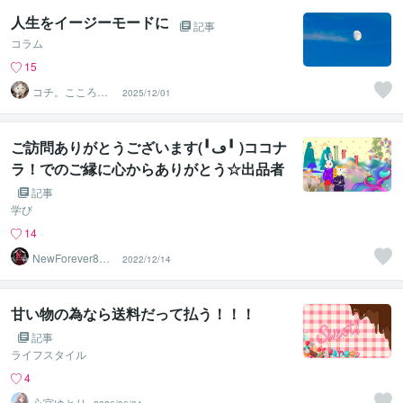
人生をイージーモードに
記事
コラム
15
コチ。こころの
2025/12/01
庭
ご訪問ありがとうございます(╹ڡ╹ )ココナ
ラ！でのご縁に心からありがとう☆出品者
としてではなく＊素晴らしい人生の先駆者
記事
ココナラクリエイターの先輩たちへ
学び
14
NewForever80K
2022/12/14
（8万）再生中
甘い物の為なら送料だって払う！！！
記事
ライフスタイル
4
心宮ゆとり