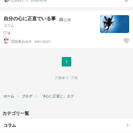
2026/06/04
自分の心に正直でいる事
記事
コラム
4
霊能者みゆき
2021/05/27
1
7
件中
1 - 7
件
ホーム
ブログ
「#心に正直に」タグ
カテゴリ一覧
コラム