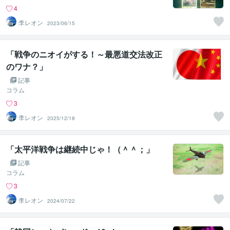
4
李レオン
2023/06/15
「戦争のニオイがする！～最悪道交法改正
のワナ？」
記事
コラム
3
李レオン
2025/12/18
「太平洋戦争は継続中じゃ！（＾＾；」
記事
コラム
3
李レオン
2024/07/22