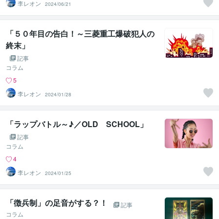
李レオン
2024/06/21
「５０年目の告白！～三菱重工爆破犯人の
終末」
記事
コラム
5
李レオン
2024/01/28
「ラップバトル～♪／OLD SCHOOL」
記事
コラム
4
李レオン
2024/01/25
「徴兵制」の足音がする？！
記事
コラム