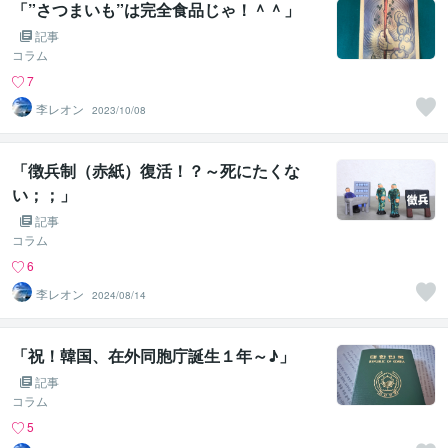
「”さつまいも”は完全食品じゃ！＾＾」
記事
コラム
7
李レオン
2023/10/08
「徴兵制（赤紙）復活！？～死にたくな
い；；」
記事
コラム
6
李レオン
2024/08/14
「祝！韓国、在外同胞庁誕生１年～♪」
記事
コラム
5