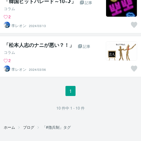
「韓国ヒットパレード～10~♪」
記事
コラム
2
李レオン
2024/03/13
「松本人志のナニが悪い？！」
記事
コラム
2
李レオン
2024/03/06
1
10
件中
1 - 10
件
ホーム
ブログ
「#徴兵制」タグ