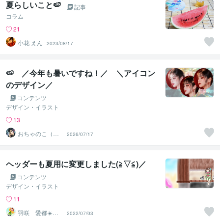
夏らしいこと🍉
記事
コラム
21
小花 えん
2023/08/17
🍉 ／今年も暑いですね！／ ＼アイコン
のデザイン／
コンテンツ
デザイン・イラスト
13
おちゃのこ（御
2026/07/17
茶乃子祭々）
ヘッダーも夏用に変更しました(≧▽≦)／
コンテンツ
デザイン・イラスト
11
羽咲 愛都☀️ハ
2022/07/03
サキ アイト☀️