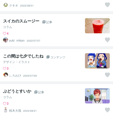
クキオ
2022/08/01
スイカのスムージー
記事
コラム
4
yuki_mikan
2022/07/07
この間は七夕でしたね
コンテンツ
デザイン・イラスト
3
しろおび
2025/07/09
ぶどうとすいか
記事
コラム
3
桜木大我
2024/08/21