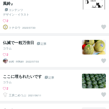
風鈴』
コンテンツ
デザイン・イラスト
2
トナロウ
2023/07/30
仏滅で一粒万倍日
記事
コラム
2
yuki_mikan
2022/07/03
ここに埋もれたいです
記事
コラム
2
工房こめつぶ
2021/06/11