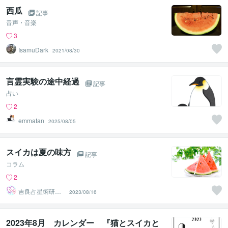
西瓜
記事
音声・音楽
3
IsamuDark
2021/08/30
言霊実験の途中経過
記事
占い
2
emmatan
2025/08/05
スイカは夏の味方
記事
コラム
2
吉良占星術研究
2023/08/16
所
2023年8月 カレンダー 『猫とスイカと