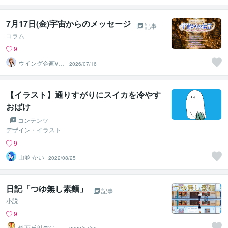
7月17日(金)宇宙からのメッセージ
記事
コラム
9
ウイング企画yuk
2026/07/16
a
【イラスト】通りすがりにスイカを冷やす
おばけ
コンテンツ
デザイン・イラスト
9
山並 かい
2022/08/25
日記「つゆ無し素麵」
記事
小説
9
鏡面反射デジタ