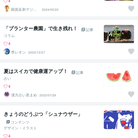
4
鏡面反射デジタ
2024/05/20
ルアート製作所
（鈴木穣）
「プランター農園」で生き残れ！
記事
コラム
4
李レオン
2023/10/27
夏はスイカで健康運アップ！
記事
占い
4
漢方占い黒まめ
2023/07/29
きょうのどうぶつ「シュナウザー」
コンテンツ
デザイン・イラスト
4