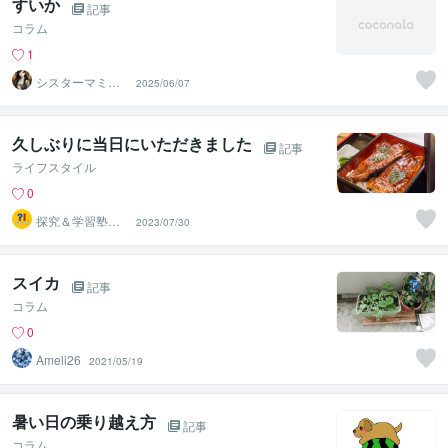
すいか
記事
コラム
1
シスターマミー
2025/06/07
（まみさんでも
いいですよ）
久しぶりに当日にいただきました
記事
ライフスタイル
0
探究＆学習塾｜
2023/07/30
なぜラボ
スイカ
記事
コラム
0
Ameli26
2021/05/19
暑い日の乗り越え方
記事
コラム