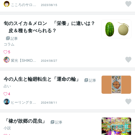
こころのサロ
2023/08/15
ン Felice
旬のスイカ＆メロン 「栄養」に違いは？
皮＆種も食べられる？
記事
コラム
5
紫光【SHIKO】
2024/08/27
遠隔透視鑑定士
今の人生と輪廻転生と「運命の輪」
記事
占い
4
ヒーリングタロ
2024/08/11
ット占い師 星
カイト
「橡が故郷の昆虫」
記事
小説