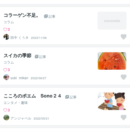
コラーゲン不足。
記事
コラム
3
田中 くうき
2023/11/06
スイカの季節
記事
コラム
3
yuki_mikan
2022/06/27
こころのポエム Sono２４
記事
エンタメ・趣味
3
アンジャベル
2022/05/21