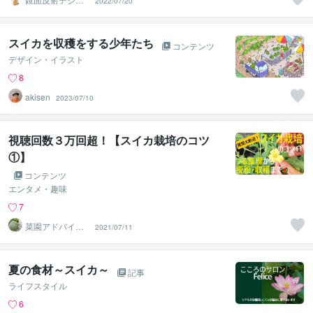
2022/07/20
ルアート製作所
（鈴木穣）
スイカを収穫をする少年たち
コンテンツ
デザイン・イラスト
8
akisen
2023/07/10
視聴回数３万回超！【スイカ栽培のコツ
①】
コンテンツ
エンタメ・趣味
7
菜園アドバイザ
2021/07/11
ー あぐりん
夏の食材～スイカ～
記事
ライフスタイル
6