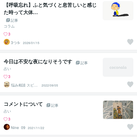
【呼吸忘れ】ふと気づくと息苦しいと感じ
た時って大体…
記事
コラム
3
3つを
2026/01/15
今日は不安な夜になりそうです
記事
占い
3
悩み相談 スピリ
2022/09/05
チュアル小野拓
磨
コメントについて
記事
占い
3
Nine_09
2021/11/22