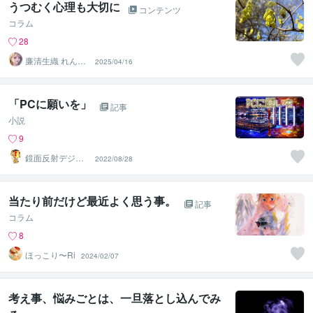
うつむく心理も大切に
コンテンツ
コラム
28
廉清生織 れんせ
2025/04/16
い さき
「PCに願いを」
記事
小説
9
鏡面反射デジタ
2022/08/28
ルアート製作所
（鈴木穣）
当たり前だけど最近よく思う事。
記事
コラム
8
ほっこり〜Ri
2024/02/07
考え事、悩みごとは、一旦落とし込んでみ