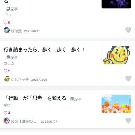
る
記事
占い
6
琥珀流
2025/06/13
行き詰まったら、歩く 歩く 歩く！
記事
コラム
5
なおマッチ
2026/03/25
「行動」が「思考」を変える
記事
学び
4
紫光【SHIKO】
2025/03/07
遠隔透視鑑定士