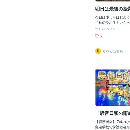
てみた。 すると体育
が干されてるのを発見
明日は最後の授
が取る事が出来 体育
んだ！ 〓＝〓＝〓＝
今日は少し汗ばむよう
＝〓＝〓 【体育授業開
半袖のラボ生もいらっ
目先生に水取用のスポ
^ さて、明日で６年
ライフスタイル
んなで取るから 国語
ります。比較的ここに
5
提案した。 すると先
卒業できるのが嬉しい
って体育するなんて 
らくほとんどのお子さ
ぞ」と言い あまり乗る気
学校に通われますし、
探究＆学習塾｜
`)ｳｰﾝ しかしクラス
からね。私もずっとこ
なぜラボ
体育の方がいい！」と
が、同じように寂しさ
たので 先生もしかた
どちらかというと嬉し
そして4時間目体操着
ます。 それでも明日
子達と体育倉庫に行き
校の教室で学ぶのも、
枚と 小さなスポンジ
後です。 一日を大切
4時間目が始まり 大
してくださいね。 そ
が水取し 小さなスポ
卒業できるよう、適度
どんどんセ
動いて、よく眠りまし
日もゆっくりおやすみ
「騒音日和の雨
【保護者会】 7歳の
急遽学校で保護者会が