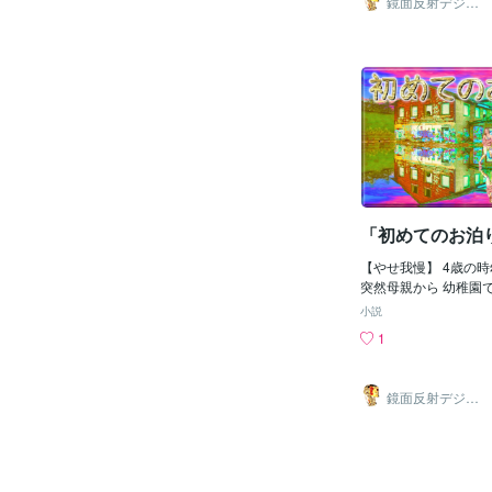
鏡面反射デジタ
うなクレーン車が来て
しまってその瞬間 教
ルアート製作所
（鈴木穣）
事が始まる予感がし 
てきた！ すると教科
見たくなった すると
具が飛び 黒板も先生
大な 鉄パイプが付け
た男子は 先生に叱ら
で 地面をガン！ガン
物を拭く 作業をする
ら穴を掘ってる様だっ
になる その後次の時
ものすごい音で 地面
開され ずぶ濡れにな
爆音が鳴り 授業中の
てきて 髪も乾かして
くなり とても勉強な
黒板に 無理やりチョ
た クラスの子全員濡
で 書くと黒板消しで
が 先生がする事だか
「初めてのお泊
と 皆何も言わなかっ
消すと案の定消せずに
【やせ我慢】 4歳の
濡れてて余計に黒板が
突然母親から 幼稚園
り返しつかない状態で
言われて一体 何の事
小説
乾くまで何も書けない
尋ねると夜に 幼稚園
1
小テストをすると言い
と言われた ﾋｨｰ(ﾟﾛﾟ
ー！」とブーイングし
一緒に幼稚園で過ごす
プリントを配られ俺は
だと感じたけど母親に
鏡面反射デジタ
やらされてしまった！ ﾋｨｨ
園で寝るの」と言われ
ルアート製作所
（鈴木穣）
〓＝〓＝〓＝〓＝〓＝
れてしまった そうな
〓 【台風の目】 給
に寝られない 現実で
風が弱まり空が どん
いもう絶対に 幼稚園
昼休みになると なん
てお泊り会が 恐怖に