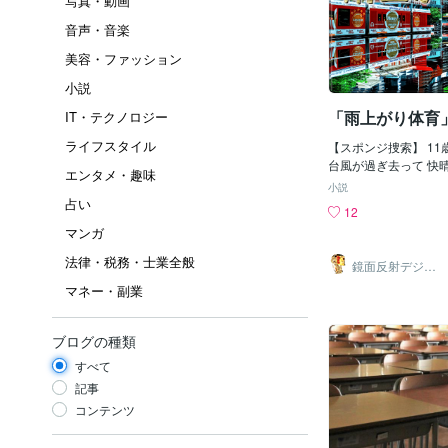
写真・動画
音声・音楽
美容・ファッション
小説
「雨上がり体育
IT・テクノロジー
ライフスタイル
【スポンジ捜索】 11
台風が過ぎ去って 快
エンタメ・趣味
校の校庭が水浸しになってた
小説
ﾎﾞｰﾝ その学校は 
占い
12
と言い 校庭がコンク
マンガ
降ると全然水がはけな
時間目の体育の授業が
法律・税務・士業全般
鏡面反射デジタ
てしまい この事が嫌
ルアート製作所
マネー・副業
（鈴木穣）
庭の水を取る作戦に出
は 校庭の水取用の巨
見た事あるからそれを
ブログの種類
るというもの。 でも
証がなく 休み時間に
すべて
くが スポンジが見つ
記事
戻ってきた。 (ノД`)
コンテンツ
の授業が嫌で 諦める
時間もスポンジを探し