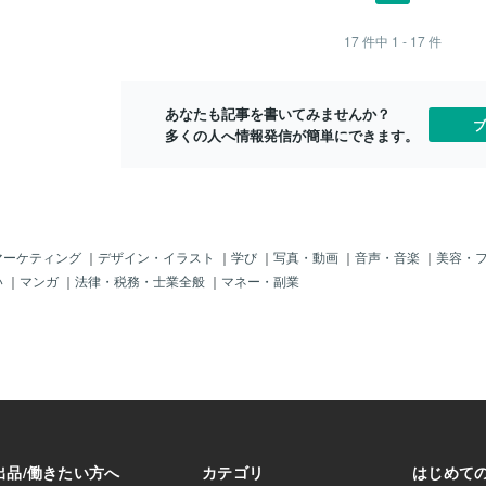
なってとても静かな
決定事項は変らずに
ワイワイ遊ぶ事が多かった °˖☆◝(⁰▿⁰)◜☆˖°
ンタメが進ん
ﾟ; )))ﾜﾜﾜﾜｯ この奇
会の日を迎えてしま
その遊びで大人気なのがドロケーと言う
クしてきた 
17
件中
1 - 17
件
態に我々は 怖い感
が増大してきて幼稚
泥棒組と警察組に分かれ警察組が全員で
由はこの競技
は怖くて気が狂い大
泥棒組を全員
段目の子とそ
親に強制的に抱っこ
れ幼稚園に向かい建
あなたも記事を書いてみませんか？
ブ
意気地なしと思われ
多くの人へ情報発信が簡単にできます。
しく恐怖を我慢し突
幼稚園に到着すると
られ母親とお別れさ
自分の組のれんげ組
にいて皆どんよりし
ない恐怖で半べそに
マーケティング
｜
デザイン・イラスト
｜
学び
｜
写真・動画
｜
音声・音楽
｜
美容・
達の目黒智英君をみ
い
｜
マンガ
｜
法律・税務・士業全般
｜
マネー・副業
名の「ともちゃ
怖を紛らわした ﾋｨ
〓＝〓＝〓＝〓＝〓＝〓
背徳感】 俺はともち
泊り会 怖くな
くないよ」 と答え
「お泊り会 怖くな
`*)ｳﾌﾌ 当然俺もバ
を抑え 「全然怖く
で答え 他の子に