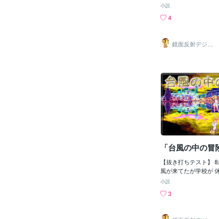
守番が嫌な俺は弟のヨ
小説
に付いていく事にした
4
すると クラスの子は
このまま教室にいても
庭に遊びに行く事にし
鏡面反射デジタ
ヨッチは回旋塔とか 
ルアート製作所
（鈴木穣）
や箱型ブランコや シ
て楽しく過ごし 保護
つ その後しばらくす
えに来てくれたので帰
たのか聞くと 体育館
しい！ °˖☆◝(⁰▿⁰)◜
で見た東京の学校の 
ホールに感動し しか
て 凄い場所だと感動
体育館がやっとできる
嬉しくなりいつ出来る
「台風の中の冒
ごろまで工事が続くと
の事の気がしてしまっ
【抜き打ちテスト】 
終わり学校に行くと 
風が来てたが学校が 
ろう場所に 大きな重
中強引に登校し全員 
小説
大掛かりな工事が始ま
機前に集まって服を 
3
(oﾟ･∀･) + ﾜｸﾜｸ 
した ε-(ノд`; )ﾌｩ
＝〓＝〓＝〓 【騒音授
窓を閉めてたから 高
後今までの重機と全く
側の男子が我慢の 限