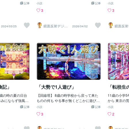
ッチと一緒に 母親
てと言われ 待ってると皆が1対1で相手の
馴染める 期間が全然無いままリレーとマ
それぞれどの
を我々が演奏
記事
小説
記事
小説
 そして教室に到着
騎馬に勝つ為に 帽子の取り合いを始める
ラソン競技に 強制参加させられた ｱﾜﾜﾜﾜ
る 俺はこの
しながら演奏
3
3
数人しか来てなくて
それからようやく太平君が「よし行く
(((ﾟдﾟ; )))ﾜﾜﾜﾜｯ 転校初日から運動会の練
だから 自分
木琴演奏に集
暇だし ヨッチと校
ぞ！」 と言い我々は帽子の取り合いして
習が始まりとうとう 運動会の開会式から
てクラスの 
してしまい校
た 校庭に出た俺は
る騎馬戦の 集団の中に入って行った 太平
終り迄1日かけた通しの 予行練習をする
種目につかさ
ﾜﾜﾜ(((ﾟдﾟ;
鏡面反射デジタ
鏡面反射
2024/03/25
2026/04/02
回転ジャングルジム
君は自分を支えてる我々3人対し向かう
時が来てしまった その中でも大玉転がし
感じてた ｵﾛ((ヾ
親達から大笑
ルアート製作所
ルアート
（鈴木穣）
（鈴木穣
ーソーで遊びまくっ
方向を指示しそちらに行くと1対1で勝負
が想定外で以前体育の 授業で行った俺の
加したい競技
業証書授与式
者会が終わるのを待
する 敵の騎馬の後ろに回り帽子をヒョイ
背の高さの大玉でなく更に 大きな1.5倍
は何も言えず
と入口で女子
ると母親が 校庭に迎
と取った これは完全にタイマン勝負に水
位ある大きな球に新調されてて ビックリ
って行き予想
幼稚園爆破し
り 一体何の話だっ
を差す方法で 俺は「これで良いの？」と
してしまう！ この学校の校庭は全面がコ
残っていった ｱﾜﾜ
後体育館に行
の建設が決まったら
感じるが太平君は 遠慮せず他の敵騎馬達
ンクリートだから 大玉が即ボロボロにな
ついにリーダ
この時名前を
☆˖° この時俺はテレビ
の後ろに回って帽子を ヒョイとどんどん
り毎年作り変える様で 今年は去年の物よ
「リレーに出
上に 上がら
凄く大きな屋根付き
取りまくって行く (;ﾟДﾟ) でもルールでは
りサイズを大きくしたのを 新しく作った
は特にかけっ
恥をかき 頭
も舞台も設置されて
許されてるから特に問題なく そ
と先生に言われた どうやらこの方が5人1
りたかった
付くかどうか
した事があった この
組で転がし易いらしく 今年はこの大玉を
かく自分の名
というから とても
使って競技する事になった 大玉転がしは
できる様全集
か聞くと 来年の秋
一周300mの校庭で5人1組になり 1クラス
前が呼ばれそ
険記」
「大勢で1人遊び」
「転校生
言われ まだまだ先
40人なので8組作り50mおきに所定の 位
達成感を感じ
た そして冬休みも
8歳の時の夏の日台
置につき校庭を1周半する競技らしい 早
【回線塔】 8歳の時学校から戻って来た
りせず済んだ
11歳の小学
体育館が出来るであ
休みにならず強風の
速以前に体育の授業で決めた組に分かれ
ものの何も やる事が無くどこかに遊びに
でやっと人生
から 東京の
機が運び込まれてて
ずぶ濡れになり扇風
て 所定の位置に付き大玉が用意されスタ
行きたくて うずうずしてたからとりあえ
終わると思い
運動会が あ
記事
小説
記事
小説
ろうとしてた +
乾かし大変な思いを
ートし 全員一斉に転がし始めた すると球
ず放課後に 解放されてる学校の校庭に行
まう その後
れない状態で
3
2
+ 〓＝〓＝〓＝〓＝〓＝〓
… 授業が始まると台風で
が巨大なせいか皆前が見えない様で コー
ってみた ﾗﾝﾗﾝ♪((ヽ(*'ｪ'*)ﾉ)) すると回旋塔
に戻って 先
言し決める方
業】 それから1月
い湿度で蒸し暑く窓
スを外れ明後日の方に転がしまくってて
という太い鉄の棒の先端に 鉄製の三角柱
し外に出ると
なった ﾋｨｰ(
違う 50m位ありそ
界が来て窓を開けて
かなり難しい競技だと言うのが解った そ
が付いてる遊具が空いてて 早速三角柱の
緒にいるのが
権が無く何も