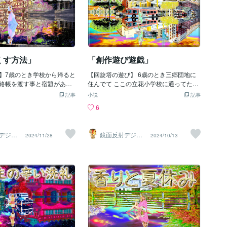
くす方法」
「創作遊び遊戯」
】7歳のとき学校から帰ると
【回旋塔の遊び】 6歳のとき三郷団地に
絡帳を渡す事と宿題がある
住んでて ここの立花小学校に通ってた時
帳は渡すだけだからすぐに
回旋塔と言う大きな鉄の傘が地面に 刺さ
記事
小説
記事
やりたくなくて無いと伝え
っる遊具があった この遊具は鉄の傘の端
6
親は「連絡帳に宿題あると
につかまり グルグル回すと遠心力で宙に
！」と言って強制的に遊び
浮き その浮遊感を楽しめて終わりたい時
題をやらされてそれがとて
は 手を放し後方に飛び出して着地する 俺
デジタ
鏡面反射デジタ
2024/11/28
2024/10/13
だったﾔﾀﾞ((ヾ(*&gt;_&l
はこの遊具が好きだけど皆怖がって 遊ぶ
製作所
ルアート製作所
）
（鈴木穣）
ﾀﾞよく出る宿題は科目ごとのドリ
人がいなくてよく1人でやり始め それだ
字10個を10回ずつ書いたり
とバランスが悪く片方に傾き それで回し
の事を調べたりする大変な
ても宙に浮けない (´･д･`)ｼｮﾎﾞｰﾝ しかしし
題は普通にやれば15分位で
ばらく続けてると誰かが来て 向かい側に
はとても楽なはずなのだけ
つかまり回り始めてくれて するとどんど
それが面倒くさくてダラダ
ん子供が集まり大勢で 楽しく空中浮遊を
間位かかってたすると遊びに
楽しめた 俺もたまに1人で遊んでる子を
なくなり宿題が終わってな
見ると そのバランスの悪い周り方が気に
止め母親に終わったと嘘つ
なり 向かい側につかまりたくなってしま