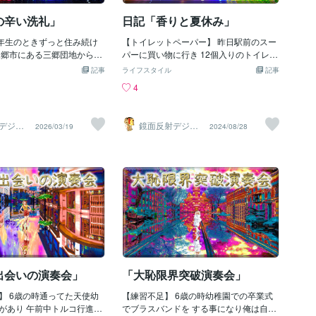
き帰ると毎回叱られてしま
い 思わす回旋塔に飛びついてた (∩´∀`)∩ﾜ
親は宿題を全部終わらせた
ｰｲ するとつられ心理が働き他の子も来て
の辛い洗礼」
日記「香りと夏休み」
上に出しっぱなしのノート
だんだん人数が多くなり空き場所が 無く
手に見て確認してくるから
5年生のときずっと住み続け
なると最初からいる子が離れて 新たな子
【トイレットペーパー】 昨日駅前のスー
も速攻でバレるｱﾜﾜﾜﾜ(((ﾟ
三郷市にある三郷団地から引
が遊べるスペースを作る 後から来た子が
パーに買い物に行き 12個入りのトイレッ
ﾜﾜﾜｯなので残りの宿題は夕飯が出
都荒川区に転校してきた ε-
空いた所に入る方法は 回転方向に走り空
トペーパーを買い 家で開封するととても
記事
ライフスタイル
記事
的にやらされて結局宿題地
ｩ… 転校先は荒川区立第七峡田小
いてる所が見えたら ジャンプして空中で
良い香りがして トイレの中が花畑みたい
4
事が出来ず毎回嫌々終わら
で 臭い隅田川沿いにある小
入る所を目で追い 目の前に来たら手を伸
になった！ °˖☆◝(⁰▿⁰)◜☆˖° いつも買って
物を全然覚えられなかった
そして1月後に運動会が開催
ばして掴んでた 〓＝〓＝〓＝〓＝〓＝〓
るトイレットペーパーは 安物のトイレッ
〓＝〓＝〓＝〓＝〓＝〓
り 俺はこの時ある不安が頭
＝〓＝〓＝〓 【使用禁止の箱ブランコ】
トペーパーだから 香りなんて無いしゴワ
デジタ
鏡面反射デジタ
2026/03/19
2024/08/28
い方法】学校が終わると校
れは学校の校庭がなんと！砂
学校の校庭には箱ブランコと言う ４人同
ゴワしてるし 本当にただ拭くだけの紙だ
製作所
ルアート製作所
）
（鈴木穣）
夕方5時まで遊ぶ事が出来る
 全面コンクリートで固めら
時に乗れるブランコがあり これは4本の
った 今日はたまたま閉店間際の夜9時頃
として1度家に帰りランドセ
た！ 俺の転校前の小学校の
鉄柱から向かい合わせの ベンチと足場が
に スーパーに行くといつも買ってる 12
らでないと遊べなかったで
ったから てっきり全世界の
吊るされるブランコ このブランコは左右
ロール598円の安物が売り切れで 買う事
りまた来るのが面倒で放課
利だ思いこみ この現世の理
に2人ずつ座って 4人が定員だけど左右の
が出来ない 仕方ないので俺は売れ残って
のまま校庭にでて隅にラン
きってた でもこの学校に来
背もたれに もう1人ずつ立ってブランコ
る かなりお高い12ロールで750円の トイ
て遊び始め約束を守らなか
ンクリートで 目が飛び出る
に掴まり 2人で足でこぐ6人乗り方法があ
レットペーパーを買うしかなく きれてか
ﾌﾌﾌ…家に帰ると毎回母親に宿
し転んだりしたら 絶対大怪
った ヾ(*`∀´*)ﾉﾍﾍﾍｯ しかしこの定員オー
ら買いに来た事を後悔した 買った物は
遊びに行く時間が遅くなっ
で思いっきり遊ぶ事が 出来
バーの遊びで 遊
「エルビラ」と言う物で 優しく香るロー
は背が小さいから歩く
くなる そんな校庭で運動会
ルティッシュらしく 開封するとバラの良
俺は今から 絶対怪我人出る
い香りがして うんちの臭いもかき消して
から凄く恐怖し 無茶な動き
くれた！ 俺はトイレットペーパーなのに
出会いの演奏会」
「大恥限界突破演奏会」
転ばない様に神経を 使わな
ちょっとお高いだけでこんなにも違い 紙
てもストレスだった しかし
】 6歳の時通ってた天使幼
もふわふわでとても拭きやすくて 芳香剤
【練習不足】 6歳の時幼稚園での卒業式
にも強行されてクラスの 皆
があり 午前中トルコ行進曲
の役目も果たす事に感動する 今後はお高
でブラスバンドを する事になり俺は自分