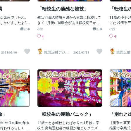
倉庫の裏で スポンジ
の高い子は綺麗なお弁当箱を 優先的に貰
いて遊びに行
し これで校庭の水
っても嬉しくなさそうで 食事の時みんな
ってた俺の母
業
「転校生の過酷な競技」
「転校生
の授業ができると喜
色々話して食べてるが 序列の高い子だけ
のか毎回机の
〓＝〓＝〓＝〓＝〓
な気候でしたね。
何も話さず食べてる きっとみんな怖いか
俺は11歳の時埼玉県から東京に転校して
やドリルを勝
11歳の小学
催】 そして3時間
しゃいましたよ^
らその子を敬遠し みんな仲間に入れてく
きて 1月後に運動会があり転校初日から
俺が嘘をついて
てた 埼玉県
ンジで 校庭の水み
生は通常授業が終わ
れないから 友達も全然いなかったし寂し
運動会の 練習が始まった ｱﾜﾜﾜﾜ(((ﾟдﾟ; )))ﾜ
дﾟ; )))ﾜ
っ越して 東京
記事
小説
記事
小説
中止で体育しようと
来ているラボ生は
そうで 序列が高い子がかわいそうに感じ
ﾜﾜﾜｯ 出場競技種目は皆で決めるが俺は新
来る間に強制
(ノд`; )ﾌ
4
4
生は 「あの水全部取
ようでした。 おそ
た 〓＝〓＝〓＝〓＝〓＝〓＝〓＝〓＝〓
人なので 発言権が無く大人しくしてると
獄から逃れる
学校と言う所
かなり時間かかる
んが地域の公立中
【遊ぶ時間】 お昼ごはんが終わるとすぐ
リーダー格の 太平君に自分と一緒にリレ
せ宿題で出た
学校だった 
じゃない。 ( ;'д
春休みは遊べます
に 昼寝の時間になりマットが敷かれ タオ
ーと3㎞マラソンに 出ろと言われ断れず
〓＝〓＝〓＝
される事にな
鏡面反射デジタ
鏡面反射
2023/03/16
2026/03/23
の子達が 「国語より
の土地におります
ルケットを出し先生が絵本を読み その間
出場する事になった 更に後日から15分早
【宿題やらな
をよぎる そ
ルアート製作所
ルアート
（鈴木穣）
（鈴木穣
 みんなで騒ぎ始め
もさほど感じず、
にみんな眠りに入ってた しかし俺は昼寝
く学校登校し1時限前に 入場行進の練習
庭が解放され
利ではなくて
なく提案を飲んだ。
かった記憶があり
の時間全然眠くなくて 幼稚園で1度も寝
をさせられる 体育の時間には団体競技の
のだけど条件
れてた事だっ
に着替えリーダーの
は最後の授業。小学
た事が無ないから 昼寝の時間がつまらな
練習をして中でも 棒倒しと騎馬戦は埼玉
ルを置いてか
校庭は砂利だ
 巨大なスポンジ5
校庭で遊ぶのも最
い時間に感じ 早く外に出て遊びたくて仕
にいた時には無かった 競技だったのでと
も俺は家に帰
学校は全部砂
たくさん用意した。
にして有意義に過ご
方なかった でもみんな熟睡してしまって
ても楽しみになった 棒倒の時俺は天才的
後になるとそ
を完全に信じ
きなスポンジで男子
して月曜日、元気に
るから 俺だけ起きて遊ぶわけにはいかず
な思い付きで棒の根元を 引っ張って支え
ドセルを置い
た時校庭がコ
ンジで女子が水取し
に食べて、適度に
とりあえず目をつぶって寝たふりをし つ
が効かない様に地面から離し 棒のてっぺ
った(ΦωΦ)
ほどビックリ
ょう。 それでは今
まらない昼寝が終わるのを待つ
んで体重をかけ棒のバランス崩す 子達の
題をやらされ
我する事確定
くださいませ。
アシストし縁の下の力持ちになれた！ 次
てしまうし俺
ないから悲し
の体育の授業では後騎馬戦する事になっ
すると聞いた
て 土台3人とその上に載る子1人の4人1組
事確定してる
傘」
「転校生の運動パニック」
「別れと
になり 俺はリーダー各の太平君達と組ん
が出来ず常に
小学1年生の時の年末
だ そして太平君が騎馬の上に乗りスター
11歳のとき転校したばかりの1月後に学
いとならずと
【衝撃の事実
行われるらしく 留
トした すると太平君にしばらくここで待
校で 突然運動会の練習が始まりクラスに
運動会は無情
稚園で卒業式