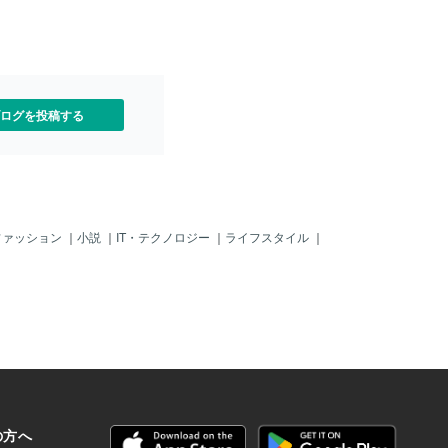
でると感じ 運動会がワクワ
方面と書かれてる標識を 発見してその通
特に棒倒しが楽しくてその理
りに進んで行った (∩´∀`)∩ﾜｰｲ♪ すると
が 始まるとみんな我先に1
突然鶯谷に行くにはすぐ目の前の 十字路
の肩の
を曲がるらしく今まで見た事な
ログを投稿する
ファッション
｜
小説
｜
IT・テクノロジー
｜
ライフスタイル
｜