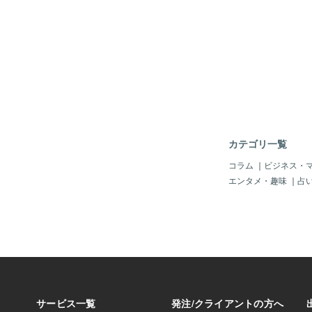
になり風も雨も 無く
様な気がする しかし
状態になった ｱﾜﾜﾜﾜ(((ﾟд
とうとう俺は お泊り
妙な感じがする外の状
い朝から俺は 恐怖感
覚や何か起りそ
園に行く午後 4時に
泣きし始めた でも母
され自転車に 乗せら
物が見えると 女子に
るのがとても 恥ずか
然泣きやんだ そして
校門で先生に 出迎え
せられて俺は 1人で
カテゴリ一覧
に行くと数名 既に組
てる 俺は母親と寝れ
コラム
｜
ビジネス・
なり 周りを見ると友
エンタメ・趣味
｜
占
つけ 走って行きあだ
ん！」と 声をかけて恐
ｨｯ!!∑(；Д；ﾉ)ﾉ 
＝〓＝〓＝〓＝〓 【
ゃんの所で「今日のお
い？」と尋ねると「怖
次はともちゃんが俺に
い？」と尋ねてきた (´∀
カにされない様に恐怖
ないもん」とやせ我慢