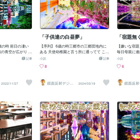
」
「子供達の白昼夢」
「宿題無
歳の時 前日の凄い
【序列】 6歳の時三郷市の三郷団地内に
【嫌いな宿題
晴の青空が広がり 学
ある 天使幼稚園と言う所に通ってて この
毎日母親に連
。 (´･д･`)ｼｮ
幼稚園のお昼ごはんはいつも 給食のお弁
か聞かれ連絡
記事
小説
記事
小説
荒川区立第七峡田小学校
当が出てた お昼になると先生が長い机を
渡して宿題は
8
6
リートの校庭で 雨が
出し 座る場所が決められてたから 机に園
てたしかし母
い。 このせいで4
児の名前が書かれてて いつもそこに座ら
書いてあるよ
 国語の授業になっ
されてた そして当番の園児がお弁当を並
に行く前に宿
鏡面反射デジタ
鏡面反射
2022/11/27
2024/03/18
でリーダーの子が 校
べ そのお弁当箱には綺麗な弁当箱と 使い
も面倒くさくて嫌
ルアート製作所
ルアート
（鈴木穣）
（鈴木穣
た。 水を取る方法
古して汚い弁当箱あり 俺にはいつも汚い
t;*)ﾉ))ﾔ
大なスポンジを 以前
弁当箱が配られる (´･д･`)ｼｮﾎﾞｰﾝ その訳は
ルでたまに漢
使い 校庭の水を取
園児達にも序列があり 序列が高い子が綺
歴史上の人物
スポンジがあるは確
麗なお弁当箱で 序列が低ければ汚いお弁
宿題も出る宿
体育倉庫を探しに行
当箱になり その中でも俺の序列は底辺だ
終わり量的に
からず ガッカリして
った しかし中身はみんな同じだから 俺は
ど当時の俺は
・゜・。 しかし国語
お弁当箱が綺麗な物だろうと 汚い物だろ
ラやって1時
事が出来ず 次の休み
うと何が変わるのか解らず 普通に食べら
行く時間が少
に 体育倉庫に行っ
れれば何でも良かった (´∀`*)ｳﾌﾌ でも序列
いのに途中で