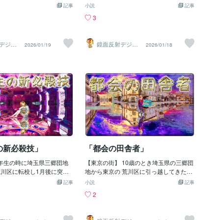
競技に出るか決める事にな
する行事を 行い校庭を周回
いけどこれを買う事にし トイレをバラの
で木琴担当を選んだが 両手で別々の音を
記事
小説
記事
時転校してきたばかりの新人
したからこの時 俺は担当の
花の香りで満たして うんちの匂いまで消
出す練習させられ想定外の 難しさに苦労
3
で競技種目を選ぶ権利が無く
中しすぎ1人列から はみ出
してくれるから 芳香剤を買うより安上が
しやっとの思いで下手糞だけど 最後まで
リーダー格の子にきっと嫌な
庭の中心に行ってしまう ｱﾜ
りかも (´∀`*)ｳﾌﾌ 〓＝〓＝〓＝〓＝〓＝〓
演奏する事が出来る様になった ε-(ノд`; )
れ 洗礼を受けるのだろうと
 )))ﾜﾜﾜﾜｯ このとき周りで見てた
＝〓＝〓＝〓 【字際の変化】 最近夜9時
ﾌｩ… そして卒業式当日体育館で演奏する
デジタ
鏡面反射デジタ
2026/01/19
2026/01/18
(*'д';*)ﾉｼ))ｵﾛ 皆が自分が参
いされて 終了後体育館で卒
頃に外に出ると小学生達が 塾帰りなのか
物と思い それで心の準備をしてたのに突
製作所
ルアート製作所
）
（鈴木穣）
を発言していく中 新人の俺
するまでの間 トイレに行く
集団で自転車に乗って 道路を爆走してる
然校庭を歩き 演奏すると言われたので歩
楽な競技がどんどんと 決ま
に大爆笑され俺は 大恥かき
場面をよく見かけ 夏休みなのに大変だな
きながらの演奏の 練習してない俺は行進
通り皆が嫌がる競技ばかり
全て終わらせたくなる その
と感じた 俺が小学校の頃は塾なんて行か
演奏が出来ず恥をかく 姿が思い浮かび絶
ﾜﾜ(((ﾟдﾟ; )))ﾜﾜﾜﾜｯ そして
き卒業証書授与式開始した
ず 夜は家でアニメを見てのんびり過ごし
望のどん底に落とされた 皆先生の話をき
ー各の川口太平君が俺に
呼ばれたら大きく返事し壇
漫画を読んだりプラモを作ったりして 宿
ちんと聞いてたから教室内で 歩きながら
ろ」と言ってきた しかし俺
なければならないがさっき大
題をせずに学校に行ってた (*´-∀-)ﾌﾌﾌｯ し
演奏する練習を個人個人でしてて 出来な
こが速い訳でもなくて 断わ
がパニックで名前呼ばれ時気
かし最近の子達はみんな塾通いで 外で大
いのは俺だけ状態になってしまい頭が 真
 心配で更に頭が混乱しとに
声を出して走っ
っ白になったけど強制的に整列させられ
前が 呼ばれれる瞬間に返事
て 無情にも行進開始の号令がかかる その
中した！ そしてとうとう名
時俺は演奏だけに集中して間違えて恥を
の事に気づき この瞬間凄い
かかない様にする事だけ考え死ぬ気で演
の新必殺技」
「都会の田舎者」
大きく返事もでき 恥の上塗
奏し 行進は適当に前の人についてけば良
から感無量な気持ちで これ
5年生の時に埼玉県三郷団地
いと思い 何も考えず木琴を叩き続けるし
【東京の街】 10歳のとき埼玉県の三郷団
最大の黒歴史を作った日が
荒川区に転校し1月後に突然
か生き残れる 方法が無いと感じもう泣き
地から東京の 荒川区に引っ越してきたら
安心し泣きそうになってし
ると聞かされ全くクラスに慣
そうになった その後必死に演奏すると練
三郷と違って 本屋は立ち読みが出来ず玩
記事
小説
記事
無事に卒業式が終わり蓮華組
 自分が出たい出場種目を発
習したかいもあり 間違わず順調に演奏出
具屋も小さく 遊び場所が全くなかった
2
生が1人1人に声をかけお別れ
法に 参加しないとならなく
来て徐々に落ち着きを 取り戻してきたか
(´･д･`)ｼｮﾎﾞｰﾝ しかもイベントなんて年に
 母親が俺の友達の親達と一
ﾟﾛﾟﾉ)ﾉ しかし新人の俺は発言
ら後は最後まで演奏すれば この地獄から
ほとんどなく 公民館なんて当然なくて公
見え そこに行きしばらくす
言えずに どんどん楽そうな
抜けられると確信した！ すると俺の両肩
園があっても とても小さな公園がポツポ