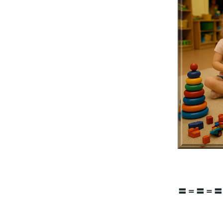
〓＝〓＝〓