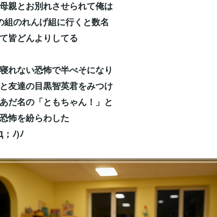
母親とお別れさせられて俺は
の組のれんげ組に行くと数名
て皆どんよりしてる
寝れない恐怖で半べそになり
と友達の目黒智英君をみつけ
あだ名の「ともちゃん！」と
恐怖を紛らわした
Д；ﾉ)ﾉ