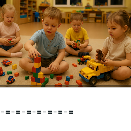
＝〓＝〓＝〓＝〓＝〓＝〓＝〓