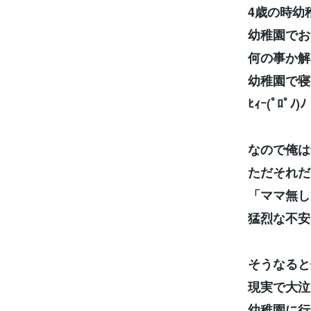
4歳の時幼
幼稚園でお
何の事か解
幼稚園で寝
ﾋｨｰ(ﾟﾛﾟﾉ)ﾉ
なので俺は
ただそれだ
「ママ無し
猛烈な不安
そうなると
現実で大泣
幼稚園に行