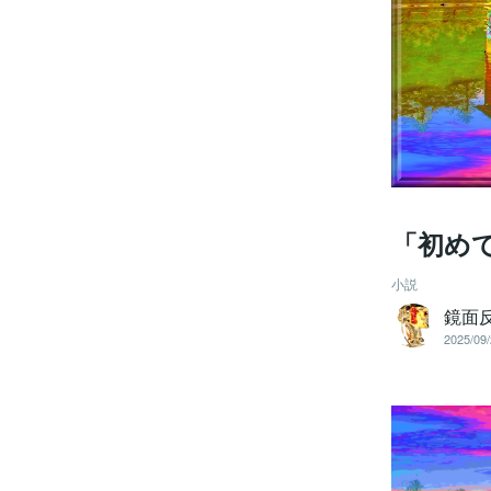
「初め
小説
鏡面
2025/09/