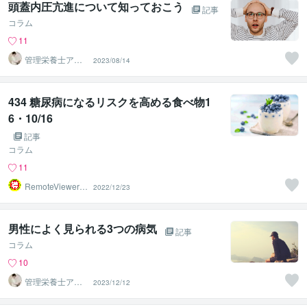
頭蓋内圧亢進について知っておこう
記事
コラム
11
管理栄養士アオ
2023/08/14
イ 村中一帆ママ
が楽する食
434 糖尿病になるリスクを高める食べ物1
6・10/16
記事
コラム
11
RemoteViewer導
2022/12/23
与✅
男性によく見られる3つの病気
記事
コラム
10
管理栄養士アオ
2023/12/12
イ 村中一帆ママ
が楽する食