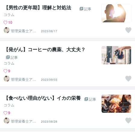
【男性の更年期】理解と対処法
記事
コラム
10
管理栄養士アオ
2023/08/17
イ 村中一帆ママ
が楽する食
【発がん】コーヒーの農薬、大丈夫？
記事
コラム
9
管理栄養士アオ
2023/09/03
イ 村中一帆ママ
が楽する食
【食べない理由がない】イカの栄養
記事
コラム
9
管理栄養士アオ
2023/08/28
イ 村中一帆ママ
が楽する食