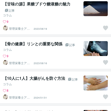
【甘味の源】果糖ブドウ糖液糖の魅力
記事
コラム
9
管理栄養士アオ
2023/08/19
イ 村中一帆ママ
が楽する食
【骨の健康】リンとの重要な関係
記事
コラム
9
管理栄養士アオ
2023/08/16
イ 村中一帆ママ
が楽する食
【10人に1人】大腸がんを防ぐ方法
記事
コラム
8
管理栄養士アオ
2024/01/01
イ 村中一帆ママ
が楽する食