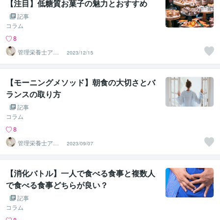
【注目】低糖質お菓子の魅力とおすすめ
記事
コラム
8
管理栄養士アオ
2023/12/15
イ 村中一帆ママ
が楽する食
【モーニングメソッド】朝食の大切さとバ
ランスの取り方
記事
コラム
8
管理栄養士アオ
2023/09/07
イ 村中一帆ママ
が楽する食
【消化バトル】一人で食べる食事と複数人
で食べる食事どちらが良い？
記事
コラム
8