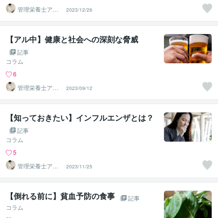
管理栄養士アオ
2023/12/26
イ 村中一帆ママ
が楽する食
【アル中】健康と社会への深刻な脅威
記事
コラム
6
管理栄養士アオ
2023/09/12
イ 村中一帆ママ
が楽する食
【知っておきたい】インフルエンザとは？
記事
コラム
5
管理栄養士アオ
2023/11/25
イ 村中一帆ママ
が楽する食
【倒れる前に】貧血予防の食事
記事
コラム