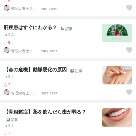
管理栄養士アオ
2023/08/23
イ 村中一帆ママ
が楽する食
肝疾患はすぐにわかる？
記事
コラム
8
管理栄養士アオ
2022/10/11
イ 村中一帆ママ
が楽する食
【命の危機】動脈硬化の原因
記事
コラム
7
管理栄養士アオ
2023/12/27
イ 村中一帆ママ
が楽する食
【骨粗鬆症】薬を飲んだら歯が弱る？
記事
コラム
7