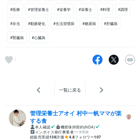
#医療
#管理栄養士
#栄養学
#栄養士
#料理
#調理
#弁当
#動脈硬化
#生活習慣病
#糖尿病
#肝臓病
#腎臓病
#心臓病
7
一覧に戻る
管理栄養士アオイ 村中一帆ママが楽
する食
本人確認
機密保持契約(NDA)
インボイス発行事業者
未登録
総販売実績
138
評価
4.8
フォロワー
107