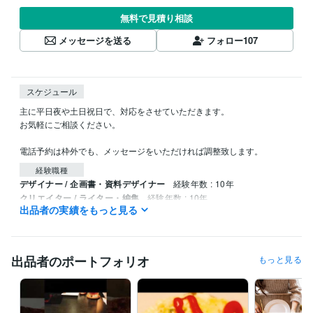
無料で見積り相談
メッセージを送る
フォロー
107
スケジュール
主に平日夜や土日祝日で、対応をさせていただきます。

お気軽にご相談ください。

電話予約は枠外でも、メッセージをいただければ調整致します。
経験職種
デザイナー / 企画書・資料デザイナー
経験年数 : 10年
クリエイター / ライター・編集
経験年数 : 10年
出品者の実績をもっと見る
クリエイター / 作家
経験年数 : 10年
マーケティング / 広報・PR
経験年数 : 10年
ライフスタイル・その他 / カウンセラー・コーチ
経験年数 : 10年
出品者のポートフォリオ
もっと見る
職歴
病院
2016年3月 ~ 現在
タウンドクター株式会社
2022年10月 ~ 現在
個人事業
2022年3月 ~ 現在