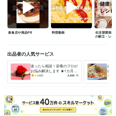
受賞歴
管理栄養士の時間の使い方: ストレスを減らして健康に
 心身のバラン
スを整える 90%ストレス軽減法
会社員が実践できる 副業×投資×節約
の黄金律
毎日が楽になる！ 管理栄養士のやさしい健康レシピ
エジソ
ンママ　離乳食づくりをラクにする！時短アイデアとスト…
女性自
飲食店や商品PR
料理動画
生活習慣病を
身　小松菜×油揚げで骨活ふりかけ
女性自身　夏にぴったり！冷やし
の献立・レシ
カップ麺
無塩ドットコム　腎臓病レシピ
ニューパートナー管理栄養
士監修フレイル予防の高エネルギーメニ
出品者の人気サービス
資格・検定
管理栄養士
取得年 : 2015年
食品衛生管理者
取得年 : 2015年
迷ったら相談！栄養のプロが
企業
お悩み解決します ★1カ月間
ピ開
得意分野
の安心サポートを提供
た料
4.9
(42)
3,000
円
4.8
住まい・美容・生活相談
栄養相談
食事 料理 健康