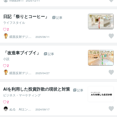
mata3911
2025/12/11
日記「祭りとコーヒー」
記事
ライフスタイル
2
鏡面反射デジタ
2025/06/11
ルアート製作所
（鈴木穣）
「改造車ブイブイ」
記事
小説
2
鏡面反射デジタ
2025/04/27
ルアート製作所
（鈴木穣）
AIを利用した投資詐欺の現状と対策
記事
ビジネス・マーケティング
2
ぬる AIエンジ
2024/09/17
ニア