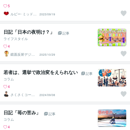
5
ルビー･ミッドナ
2023/09/19
イト
日記「日本の夜明け？」
記事
ライフスタイル
4
鏡面反射デジタ
2025/10/29
ルアート製作所
（鈴木穣）
若者は、選挙で政治変をえられない
記事
コラム
4
さくさくコーチ
2024/09/08
ング
日記「苺の苦み」
記事
コラム
4