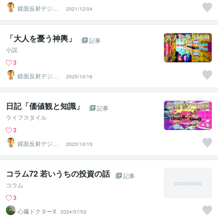
鏡面反射デジタ
2021/12/04
ルアート製作所
（鈴木穣）
「大人を憂う神輿」
記事
小説
3
鏡面反射デジタ
2025/10/16
ルアート製作所
（鈴木穣）
日記「価値観と知識」
記事
ライフスタイル
3
鏡面反射デジタ
2025/10/15
ルアート製作所
（鈴木穣）
コラム72 若いうちの投資の話
記事
コラム
3
心臓ドクターX
2024/07/02