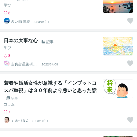
学び
8
占い師 導春
2023/06/21
日本の大事な心
記事
学び
8
吉良占星術研究
2022/04/08
所
若者や婚活女性が意識する「インプットコ
スパ重視」は３０年前より悪いと思った話
記事
コラム
7
すきづきん
2023/10/31