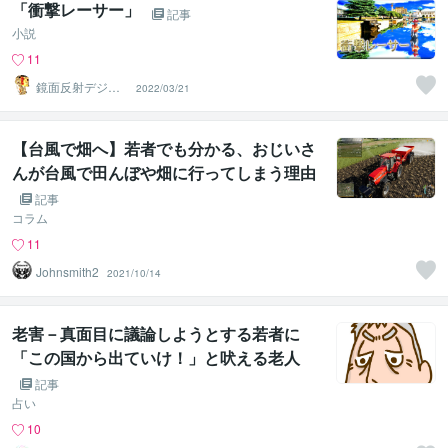
「衝撃レーサー」
記事
小説
11
鏡面反射デジタ
2022/03/21
ルアート製作所
（鈴木穣）
【台風で畑へ】若者でも分かる、おじいさ
んが台風で田んぼや畑に行ってしまう理由
記事
コラム
11
Johnsmith2
2021/10/14
老害－真面目に議論しようとする若者に
「この国から出ていけ！」と吠える老人
記事
占い
10