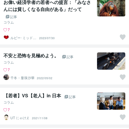
お偉い経済学者の若者への提言：「みなさ
んには貧しくなる自由がある」だって
記事
コラム
7
ルビー･ミッドナ
2023/07/30
イト
不安と恐怖を見極めよう。
記事
コラム
7
千冬・曼珠沙華
2022/05/02
【若者】VS【老人】in 日本
記事
コラム
7
UT じゃけえ
2021/11/08