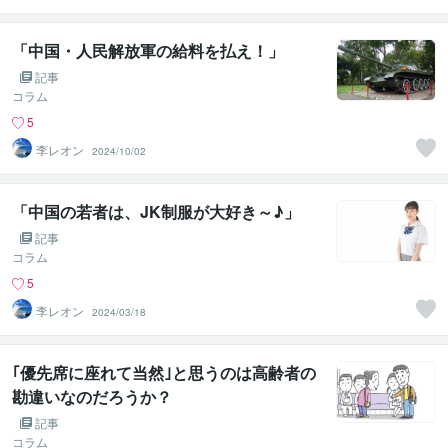
ルアート製作所
（鈴木穣）
「中国・人民解放軍の給料を払え！」
記事
コラム
5
李レオン
2024/10/02
「中国の若者は、JK制服が大好き～♪」
記事
コラム
5
李レオン
2024/03/18
｢優先席に座れて当然｣と思うのは高齢者の
勘違いなのだろうか？
記事
コラム