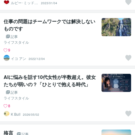
ルビー･ミッドナ
2023/01/04
イト
仕事の問題はチームワークでは解決しない
ものです
記事
ライフスタイル
9
イコ アン
2022/12/04
AIに悩みを話す10代女性が半数超え。彼女
たちが弱いの？「ひとりで抱える時代」
を、若い世代が先に終わらせていた
記事
ライフスタイル
8
K Bull
2026/05/02
格言
記事