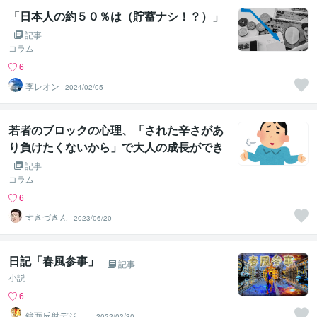
「日本人の約５０％は（貯蓄ナシ！？）」
記事
コラム
6
李レオン
2024/02/05
若者のブロックの心理、「された辛さがあ
り負けたくないから」で大人の成長ができ
なくなる便利ツール。核家族により多様化
記事
を知らぬ世代
コラム
6
すきづきん
2023/06/20
日記「春風参事」
記事
小説
6
鏡面反射デジタ
2022/03/30