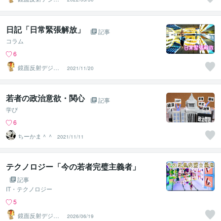
ルアート製作所
（鈴木穣）
日記「日常緊張解放」
記事
コラム
6
鏡面反射デジタ
2021/11/20
ルアート製作所
（鈴木穣）
若者の政治意欲・関心
記事
学び
6
ちーかま＾＾
2021/11/11
テクノロジー「今の若者完璧主義者」
記事
IT・テクノロジー
5
鏡面反射デジタ
2026/06/19