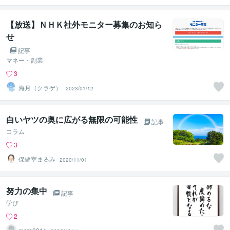
【放送】ＮＨＫ社外モニター募集のお知ら
せ
記事
マネー・副業
3
海月（クラゲ）
2023/01/12
白いヤツの奥に広がる無限の可能性
記事
コラム
3
保健室まるみ
2020/11/01
努力の集中
記事
学び
2