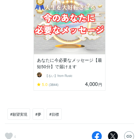
あなたに今必要なメッセージ【最
短50分】で届けます
【るい】from Rusic
4,000
5.0
円
(3844)
#願望実現
#夢
#目標
4