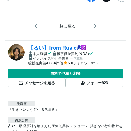
一覧に戻る
【るい】from Rusic
本人確認
機密保持契約(NDA)
インボイス発行事業者
未登録
総販売実績
4,654
評価
5.0
フォロワー
923
無料で見積り相談
メッセージを送る
フォロー
923
受賞歴
「生きたいように生きる法則」
得意分野
占い
原理原則を踏まえた圧倒的具体メッセージ
揺ぎない行動指針を