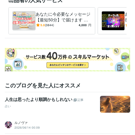
あなたに今必要なメッセージ
あな
【最短50分】で届けます 魂
長度
格を上げ、妥協のない人生を
の、
5.0
(3844)
4,000
円
5.0
送る
ちへ
このブログを見た人にオススメ
人生は思ったより順調かもしれない
記事
占い
ルノヴァ
2026/06/14 00:09