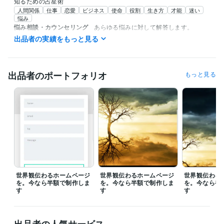
知るための占星術
人間関係
仕事
恋愛
ビジネス
使命
役割
生き方
才能
迷い
悩み
悩み相談・カウンセリング
あらゆる悩みに対して解答します。
心
家庭
ビジネス
仕事
恋愛
失恋
悩み
トラウマ
人間関係
出品者の実績をもっと見る
メンタル
出品者のポートフォリオ
もっと見る
世界観伝わるホームページ
世界観伝わるホームページ
世界観伝わる
を。今なら半額で制作しま
を。今なら半額で制作しま
を。今なら半
す
す
す
出品者の人気サービス