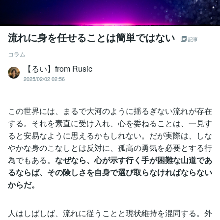
流れに身を任せることは簡単ではない
記事
コラム
【るい】from Rusic
2025/02/02 02:56
この世界には、まるで大河のように揺るぎない流れが存在
する。それを素直に受け入れ、心を委ねることは、一見す
ると安易なように思えるかもしれない。だが実際は、しな
やかな身のこなしとは反対に、孤高の勇気を必要とする行
為でもある。
なぜなら、心が示す行く手が困難な山道であ
るならば、その険しさを自身で選び取らなければならない
からだ。
人はしばしば、流れに従うことと現状維持を混同する。外