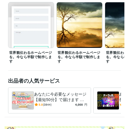
世界観伝わるホームページ
世界観伝わるホームページ
世界観伝わる
を。今なら半額で制作しま
を。今なら半額で制作しま
を。今なら半
す
す
す
出品者の人気サービス
あなたに今必要なメッセージ
あな
【最短50分】で届けます 魂
長度
格を上げ、妥協のない人生を
の、
5.0
(3844)
4,000
円
5.0
送る
ちへ