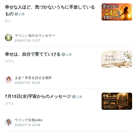
幸せな人ほど、気づかないうちに手放している
もの
記事
占い
マリン／光のカウンセラー
2026/07/24 13:57
幸せは、自分で育てていける
記事
コラム
まあ＊本音を話せる場所
2026/07/21 03:30
7月15日(水)宇宙からのメッセージ
記事
コラム
ウイング企画yuka
2026/07/14 22:09