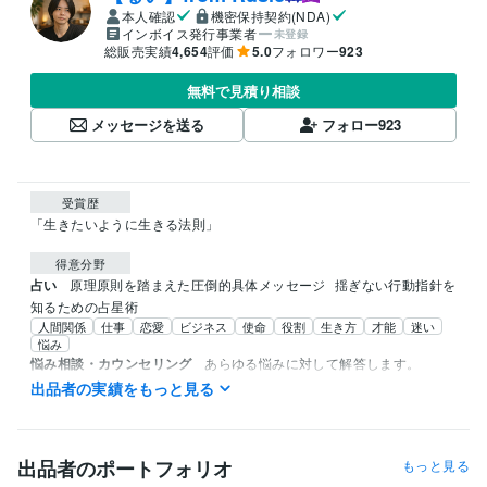
本人確認
機密保持契約(NDA)
インボイス発行事業者
未登録
総販売実績
4,654
評価
5.0
フォロワー
923
無料で見積り相談
メッセージを送る
フォロー
923
受賞歴
「生きたいように生きる法則」
得意分野
占い
原理原則を踏まえた圧倒的具体メッセージ
揺ぎない行動指針を
知るための占星術
人間関係
仕事
恋愛
ビジネス
使命
役割
生き方
才能
迷い
悩み
悩み相談・カウンセリング
あらゆる悩みに対して解答します。
心
家庭
ビジネス
仕事
恋愛
失恋
悩み
トラウマ
人間関係
出品者の実績をもっと見る
メンタル
出品者のポートフォリオ
もっと見る