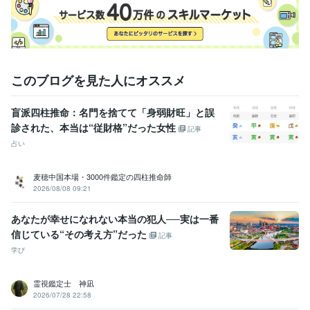
このブログを見た人にオススメ
盲派四柱推命：名門を捨てて「身弱財旺」と誤
診された、本当は“従財格”だった女性
記事
占い
麦穂中国本場・3000件鑑定の四柱推命師
2026/08/08 09:21
あなたが幸せになれない本当の犯人──実は一番
信じている“その考え方”だった
記事
学び
霊視鑑定士 神凪
2026/07/28 22:58