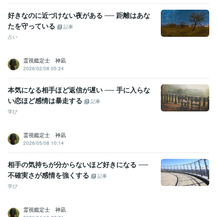
好きなのに近づけない夜がある ── 距離はあな
たを守っている
記事
占い
霊視鑑定士 神凪
2026/02/08 05:24
本気になる相手ほど返信が遅い ── 手に入らな
い恋ほど感情は暴走する
記事
学び
霊視鑑定士 神凪
2026/05/08 10:14
相手の気持ちが分からないほど好きになる ──
不確実さが感情を強くする
記事
学び
霊視鑑定士 神凪