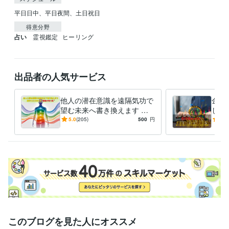
平日日中、平日夜間、土日祝日
得意分野
占い
霊視鑑定
ヒーリング
出品者の人気サービス
他人の潜在意識を遠隔気功で
金貨
望む未来へ書き換えます 相
しま
手の心・態度・行動が変わら
別公
5.0
(205)
500
円
5.0
ない“最後の壁”から突破しま
受け
す
このブログを見た人にオススメ