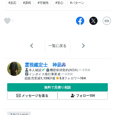
#反応
#課程
#可能性
#安心
#パターン
7
一覧に戻る
霊視鑑定士 神凪
本人確認
機密保持契約(NDA)
未登録
インボイス発行事業者
未登録
総販売実績
1,139
評価
5.0
フォロワー
104
無料で見積り相談
メッセージを送る
フォロー
104
スケジュール