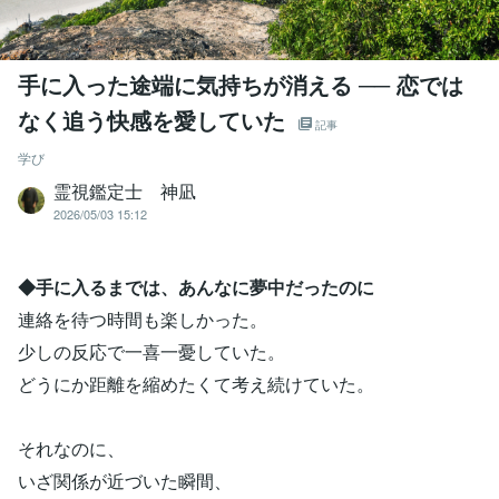
手に入った途端に気持ちが消える ── 恋では
なく追う快感を愛していた
記事
学び
霊視鑑定士 神凪
2026/05/03 15:12
◆手に入るまでは、あんなに夢中だったのに
連絡を待つ時間も楽しかった。
少しの反応で一喜一憂していた。
どうにか距離を縮めたくて考え続けていた。
それなのに、
いざ関係が近づいた瞬間、