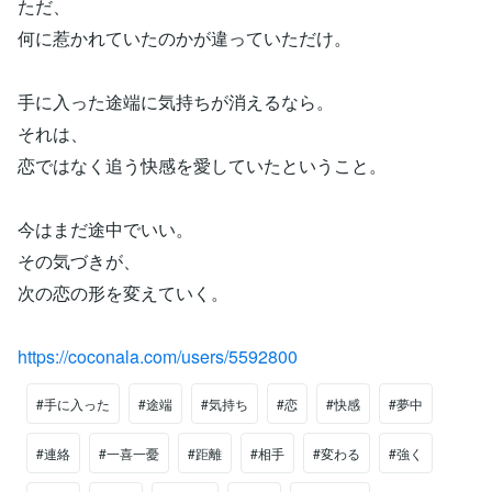
ただ、
何に惹かれていたのかが違っていただけ。
手に入った途端に気持ちが消えるなら。
それは、
恋ではなく追う快感を愛していたということ。
今はまだ途中でいい。
その気づきが、
次の恋の形を変えていく。
https://coconala.com/users/5592800
#手に入った
#途端
#気持ち
#恋
#快感
#夢中
#連絡
#一喜一憂
#距離
#相手
#変わる
#強く