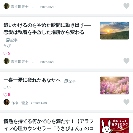
霊視鑑定士 神
2026/05/03
凪
追いかけるのをやめた瞬間に動き出す──
恋愛は執着を手放した場所から変わる
記事
学び
5
霊視鑑定士 神
2026/06/02
凪
一喜一憂に疲れたあなたへ
記事
占い
5
白神 龍玄
2026/04/09
情熱を持てる何かで心を満たす！【アラフ
ィフ心理カウンセラー「うさぴょん」のコ