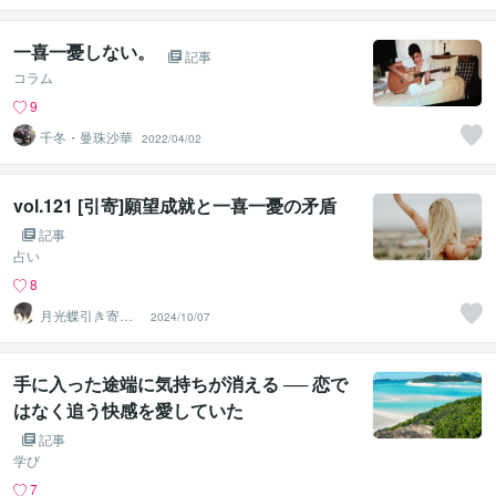
えみ
一喜一憂しない。
記事
コラム
9
千冬・曼珠沙華
2022/04/02
vol.121 [引寄]願望成就と一喜一憂の矛盾
記事
占い
8
月光蝶引き寄せ
2024/10/07
スピリチュアル
カウンセラー
手に入った途端に気持ちが消える ── 恋で
はなく追う快感を愛していた
記事
学び
7