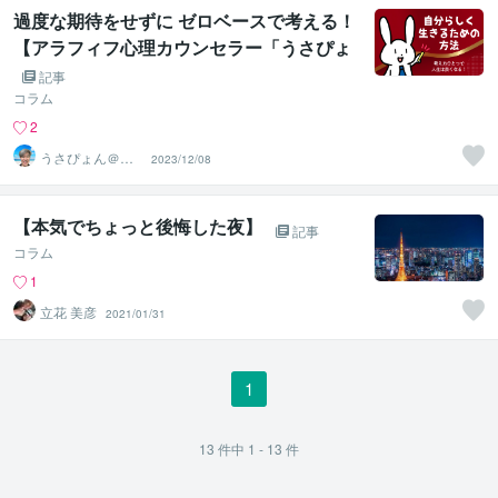
過度な期待をせずに ゼロベースで考える！
【アラフィフ心理カウンセラー「うさぴょ
ん」のココナラ電話相談】
記事
コラム
2
うさぴょん＠癒
2023/12/08
し系アラフィフ
心寄り添い人
【本気でちょっと後悔した夜】
記事
コラム
1
立花 美彦
2021/01/31
1
13
件中
1 - 13
件