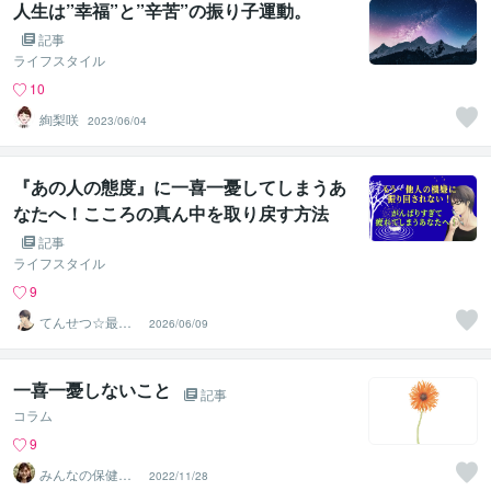
人生は”幸福”と”辛苦”の振り子運動。
記事
ライフスタイル
10
絢梨咲
2023/06/04
『あの人の態度』に一喜一憂してしまうあ
なたへ！こころの真ん中を取り戻す方法
記事
ライフスタイル
9
てんせつ☆最適
2026/06/09
ライフをサポー
トする
一喜一憂しないこと
記事
コラム
9
みんなの保健室
2022/11/28
＊カウンセラー