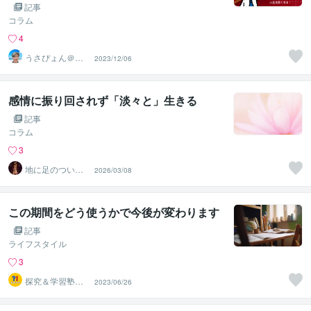
コナラ電話相談】
記事
コラム
4
うさぴょん＠癒
2023/12/06
し系アラフィフ
心寄り添い人
感情に振り回されず「淡々と」生きる
記事
コラム
3
地に足のついた
2026/03/08
祈り❀水森唯心
この期間をどう使うかで今後が変わります
記事
ライフスタイル
3
探究＆学習塾｜
2023/06/26
なぜラボ