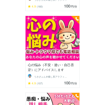
100
4.9
円
/分
(160)
心の悩み（不安・迷い・自己否
定）にアドバイスします
うさぴょん＠癒し系アラフィフ心寄り添い人
100
4.9
円
/分
(107)