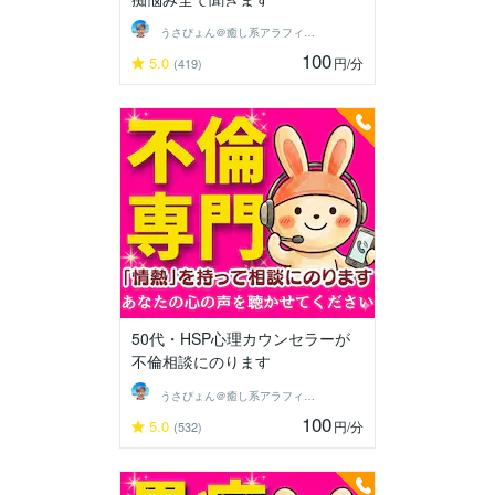
うさぴょん＠癒し系アラフィフ心寄り添い人
100
5.0
円
/分
(419)
50代・HSP心理カウンセラーが
不倫相談にのります
うさぴょん＠癒し系アラフィフ心寄り添い人
100
5.0
円
/分
(532)