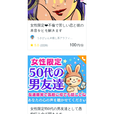
女性限定❤️不倫で苦しい恋と彼の
本音をヒモ解きます
うさぴょん＠癒し系アラフィフ心寄り添い人
100
5.0
円
/分
(2226)
女性限定❗50代の男友達として愚
痴悩み全て聞きます