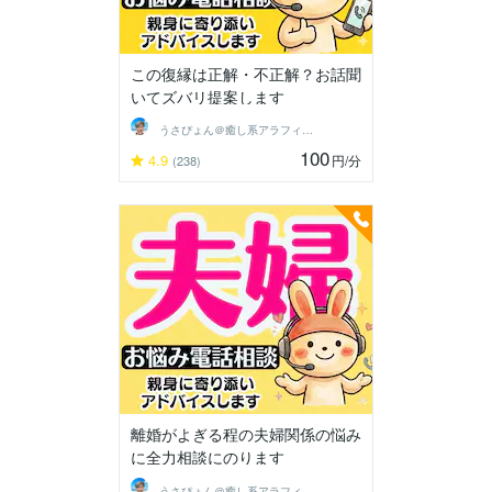
この復縁は正解・不正解？お話聞
いてズバリ提案します
うさぴょん＠癒し系アラフィフ心寄り添い人
100
4.9
円
/分
(238)
離婚がよぎる程の夫婦関係の悩み
に全力相談にのります
うさぴょん＠癒し系アラフィフ心寄り添い人