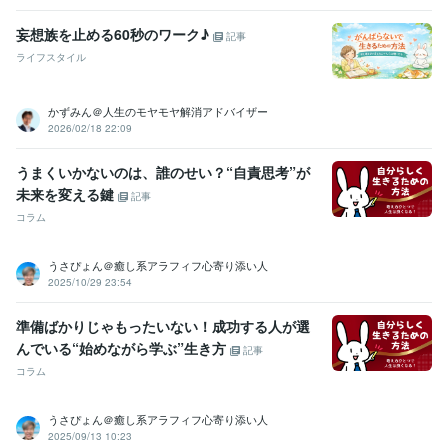
くなる瞬間って?
■【男性心理】男が女性を好きになる瞬間はいつ、
どんな時?
■【男性心理】なぜ、男は最初の情熱が消え、急に冷めだ
妄想族を止める60秒のワーク♪
記事
すのか？
■【男性心理】なぜ、男の嫉妬心は根が深くて厄介なの
ライフスタイル
か？
■【男性心理】なぜ、男は親しくなると赤ちゃん言葉を使うの
か?
■【男性心理】男の浮気心は、どういう時に芽生えるのか?
■
【男性心理】男には2種類の嘘があるって知ってる?
■【男性心理】な
かずみん＠人生のモヤモヤ解消アドバイザー
ぜ、男はすぐに女のやさしさを誤解するのか?
2026/02/18 22:09
資格・検定
うまくいかないのは、誰のせい？“自責思考”が
上級心理カウンセラー
取得年 : 2021年
未来を変える鍵
記事
メンタル心理カウンセラー
取得年 : 2021年
コラム
普通自動車第一種運転免許
取得年 : 1986年
ビジネス・クリエイティブツール
うさぴょん＠癒し系アラフィフ心寄り添い人
WordPress:15年
Canva:3年
2025/10/29 23:54
その他ツール
準備ばかりじゃもったいない！成功する人が選
☆人の話を親身に聞き、共感する力:50年
んでいる“始めながら学ぶ”生き方
記事
☆明るく前向きな性格で周りに影響を与える:50年
☆人との繋がりを大切にし、関係を築くのが得意:30年
コラム
☆サークルやイベントの企画・運営の経験が豊富:20年
☆常に「ワクワク」を大切にし新しい事に挑戦し続ける:50年
うさぴょん＠癒し系アラフィフ心寄り添い人
☆人を笑顔にするのが得意で、場を盛り上げる:40年
2025/09/13 10:23