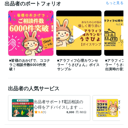
◆夫婦関係・DV・モラハラ・離婚の悩み

出品者のポートフォリオ
もっと見る
◆セックスレスの悩み

◆毒親・子供、家庭の悩み

◆職場の人間関係の悩み

◆友達関係の悩み

◆ＨＳＰ（繊細さん）の悩み

◆仕事・転職・キャリアの悩み

◆お金の悩み

◆生き方・人生の悩み等

つらく苦しい気持ちやモヤモヤを少しでも早く手放し、心穏やかに過ご
■皆様のおかげで、ココナ
■アラフィフ心理カウンセ
■アラフィフ
せるよう、誠心誠意サポートいたします。どんなことでもお気軽にご相
ラご相談件数6000件突
ラー「うさぴょん」ボイス
ラー「うさぴ
談くださいね。

破！
サンプル
出演時の音声
※離席中や通話中の場合でも、「この後お電話できますか？」などメッセ
ージをいただければ、

出品者の人気サービス
折り返しご連絡し、優先的にご相談予約を承ります。

❤️うさぴょんの声（自己紹介）

出品者サポート❗電話相談の
女性
https://coconala.com/blogs/2442027/760213

心得をアドバイスします 登
の練
録34日でプラチナ！実績600
千件
5.0
(1)
6,000
円
/60分
5.0
❤️うさぴょん【FMラジオ出演時の音声】

0件超のプロが初心者に解説
がロ
https://coconala.com/blogs/2442027/530041
