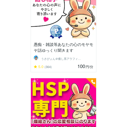
愚痴・雑談等あなたの心のモヤモ
ヤ話ゆっくり聞きます
うさぴょん＠癒し系アラフィフ心寄り添い人
100
5.0
円
/分
(364)