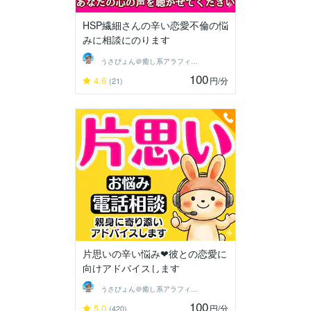
HSP繊細さんの辛い恋愛不倫の悩
みに相談にのります
うさぴょん＠癒し系アラフィフ心寄り添い人
100
4.6
円
/分
(21)
片思いの辛い悩み❤彼との恋愛に
向けアドバイスします
うさぴょん＠癒し系アラフィフ心寄り添い人
100
5.0
円
/分
(420)