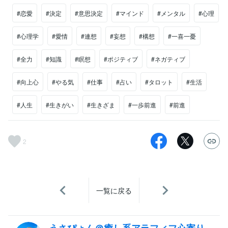
#恋愛
#決定
#意思決定
#マインド
#メンタル
#心理
#心理学
#愛情
#連想
#妄想
#構想
#一喜一憂
#全力
#知識
#瞑想
#ポジティブ
#ネガティブ
#向上心
#やる気
#仕事
#占い
#タロット
#生活
#人生
#生きがい
#生きざま
#一歩前進
#前進
2
一覧に戻る