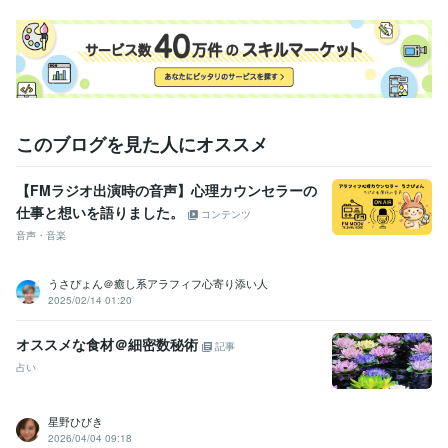
本日も幸せ溢れる1日になりますように
経験職種
営業 / 個人営業
経験年数 : 25年
カスタマーサポート・カスタマーサクセス / カスタマーサポート・ヘ
ルプデスク
経験年数 : 18年
ライフスタイル・その他 / カウンセラー・コーチ
経験年数 : 6年
このブログを見た人にオススメ
職歴
株式会社ココナラ
2021年10月 ~ 現在
【FMラジオ出演時の音声】心理カウンセラーの
印刷・ウェブマーケティング会社
1993年3月 ~ 現在
仕事と想いを語りました。
コンテンツ
株式会社リクルート
1991年3月 ~ 1993年2月
音声・音楽
受賞歴
■3冠達成おすすめユーザー第１位（アドバイザー/カウンセラー
■2冠
うさぴょん＠癒し系アラフィフ心寄り添い人
達成おすすめユーザー第１位（アドバイザー/カウンセラー
■ココナラ
2025/02/14 01:20
おすすめユーザー第１位（アドバイザー/カウンセラー
■ココナラ【プ
ラチナランク】に昇格
■ココナラ【レギュラーランク】に昇格
■求人
オススメな食材＠細密数秘術
記事
情報誌「フロムエー」読者モデル
■関西テレビ、深夜討論番組レギュ
占い
ラー出演
 ■雑誌「エルマガジン」読者モデル
■雑誌「ぴあ」読者モ
デル
■ＭＢＳヤングタウン内ラジオＣＭ出演
■【男性心理】男が必要
以上に彼女の反応にこだわるのはなぜ?
■【男性心理】なぜ、男は女
星野ひびき
性のわがままを喜ぶのか?
■【男性心理】男が彼女といて一番うれし
2026/04/04 09:18