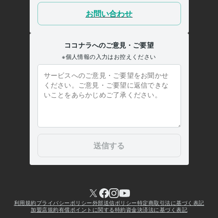
人間関係
セックスレス
男性心理
恋愛
復縁
片思い
不倫
浮気
愚痴
hsp
集客・マーケティング相談
■販売実績6000件超！電話相談のやり方
■30分で電話相談出品者の悩み聞きます
■一人ビジネスで成功する
為の方法教えます
■最速プラチナランク！20日間伴走します
電話相談
ココナラ
仕事
マーケティング
ビジネス
経営
コンサルタント
コーチング
カウンセラー
集客
学歴
関西大学
1987年3月 ~ 1991年2月
大阪府私立上宮高等学校
1983年3月 ~ 1986年2月
人生経歴【自己紹介】part1 人生の主役『うさぴょん』
1967年7月
~ 現在
人生経歴【自己紹介】part2 人生の主役『うさぴょん』(^O^)/
1967
年7月 ~ 現在
人生経歴【自己紹介】part3 人生の主役『うさぴょん』(^O^)/
1967
年7月 ~ 現在
人生経歴【自己紹介】part4 人生の主役『うさぴょん』(^O^)/
1967
年7月 ~ 現在
人生経歴【自己紹介】part5 人生の主役『うさぴょん』(^O^)/
1967
年7月 ~ 現在
人生経歴【自己紹介】part6 人生の主役『うさぴょん』(^O^)/
1967
年7月 ~ 現在