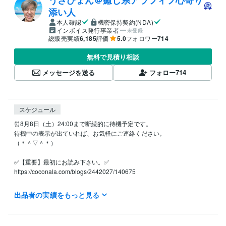
うさぴょん＠癒し系アラフィフ心寄り
添い人
本人確認
機密保持契約(NDA)
インボイス発行事業者
未登録
総販売実績
6,185
評価
5.0
フォロワー
714
無料で見積り相談
メッセージを送る
フォロー
714
スケジュール
⏰8月8日（土）24:00まで断続的に待機予定です。

待機中の表示が出ていれば、お気軽にご連絡ください。

（＊＾▽＾＊）

✅【重要】最初にお読み下さい。✅

https://coconala.com/blogs/2442027/140675

✅ よくご相談いただくお悩み

出品者の実績をもっと見る
◆片思いの悩み

◆浮気・不倫・W不倫の悩み

◆復縁・結婚の悩み
