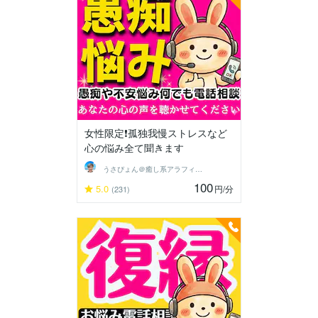
女性限定❗孤独我慢ストレスなど
心の悩み全て聞きます
うさぴょん＠癒し系アラフィフ心寄り添い人
100
5.0
円
/分
(231)