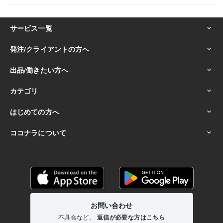
☆人生の楽しみ方を知り、実践している:50年
☆夢や目標を持ち続け、それを叶えるために行動できる:30年
☆人の強みや魅力を引き出し、サポートができる:20年
☆副収入の獲得や経済的自由を目指す人を支援:20年
☆悩み相談に乗るのが得意で解決の糸口を一緒に考える:50年
☆「人との縁」を大切にし、長く関係を築く力がある:30年
☆ハワイ好きで、その魅力を語るのが得意:20年
☆穏やかで優しい性格で、安心感を与える:50年
☆人生を豊かにするための自己投資や学びを欠かさない:30年
☆スピリチュアルやヒーリングを日常に取り入れている:20年
☆困っている人を見過ごせず、自然と手を差し伸べる:40年
☆直感力やシンクロニシティを大切にし、行動に活かす:20年
☆感動しやすく、小さな幸せを見つけるのが得意:50年
☆人生の「楽しみ方」を追求し続ける姿勢を持っている:50年
得意分野
悩み相談・カウンセリング
■男性心理・男の本音を徹底解説します
■50代男友達がどんな愚痴も優しく傾聴
■職場の人間関係上司への
ストレス聞きます
■HSP繊細さん相談／職場の悩み聴きます
■LINE
返信が遅い彼、本音対策伝えます
■マッチングアプリの彼/本音と恋愛
相談
■元彼と復縁｜曖昧な別れの本音を解明
■離婚夫婦関係の悩み相
談！関係修復
■人間関係人生の悩み深く寄り添い聴きます
■片思い成
就！男の本音で振り向かせます