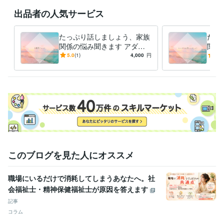
出品者の人気サービス
たっぷり話しましょう、家族
たっ
関係の悩み聞きます アダル
関係
トチルドレン、毒親、機能不
トチ
5.0
(1)
4,000
円
5.0
全家族、複雑性PTSD
全家
このブログを見た人にオススメ
職場にいるだけで消耗してしまうあなたへ。社
会福祉士・精神保健福祉士が原因を答えます
記事
コラム