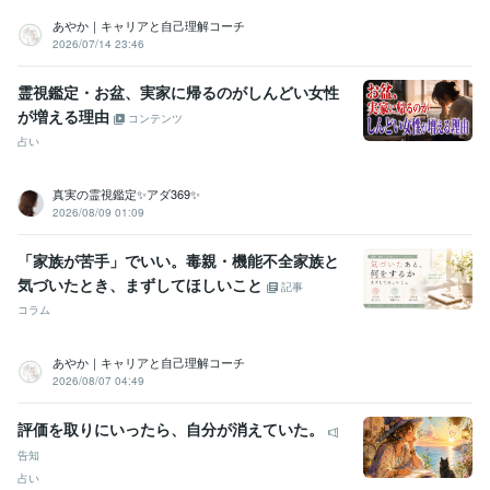
あやか｜キャリアと自己理解コーチ
2026/07/14 23:46
霊視鑑定・お盆、実家に帰るのがしんどい女性
が増える理由
コンテンツ
占い
真実の霊視鑑定✨アダ369✨
2026/08/09 01:09
「家族が苦手」でいい。毒親・機能不全家族と
気づいたとき、まずしてほしいこと
記事
コラム
あやか｜キャリアと自己理解コーチ
2026/08/07 04:49
評価を取りにいったら、自分が消えていた。
告知
占い