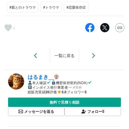
#親とのトラウマ
#トラウマ
#恋愛依存症
8
一覧に戻る
はるまき__
本人確認
機密保持契約(NDA)
インボイス発行事業者
未登録
総販売実績
20
評価
5.0
フォロワー
5
無料で見積り相談
メッセージを送る
フォロー
5