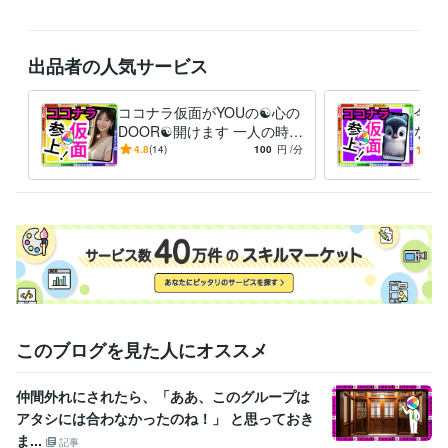
♦♥予定がありましたら気軽にDMください

♥♦予定が無くても気になったらDMください

♦♥ちょっとしたやり取りでもありましたらDMください

出品者の人気サービス
♥♦寂しい、悩みがある、聞いてほしい事がある方DMください

♦♥このスケジュール見て何か思った方はDMください、スゴい、素晴らし
い、キモい、ウザい、土に埋もれてしまえ！・・・・etc

ココナラ仮面がYOUの☯️心の
今つ
♥♦冬の寒さが厳しいのでDMください

DOOR☯️開けます 一人の時誰
なん
かと話したい❇️まわりに流さ
愚痴
4.8
(14)
100
円
/分
-
(1)
れる⚠️ダイエット❣️
恋愛
経験職種
避難
営業 / 個人営業
経験年数 : 10年
ライフスタイル・その他 / スタイリスト
経験年数 : 7年
ライフスタイル・その他 / 美容師・ネイリスト・美容家
経験年数 : 7
年
ライフスタイル・その他 / シェフ・パティシエ
経験年数 : 10年
職歴
ココナラ
2024年3月 ~ 現在
2024年3月 ~ 現在
2024年3月 ~ 現在
このブログを見た人にオススメ
2024年3月 ~ 現在
2024年3月 ~ 現在
2024年3月 ~ 現在
2024年
3月 ~ 現在
仲間外れにされたら、「ああ、このグループは
アタシには合わなかったのね！」 と思っておき
受賞歴
ココナラ レギュラーランク
小学校の作文・・・『内容覚えてない』
ま...
記事