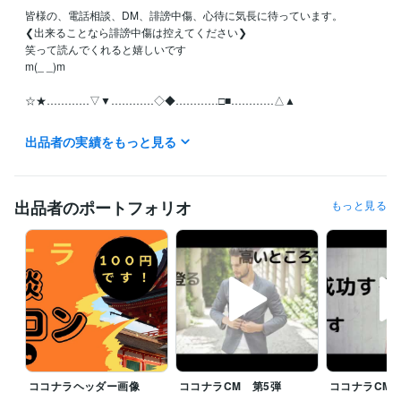
皆様の、電話相談、DM、誹謗中傷、心待に気長に待っています。

❮出来ることなら誹謗中傷は控えてください❯

笑って読んでくれると嬉しいです

m(_ _)m

☆★…………▽▼…………◇◆…………□■…………△▲

月曜日~日曜日の全ての日にちの待機中の時はご利用可能です。

出品者の実績をもっと見る
お休みさせていただくときは受付休止にします。！Σ(×_×;)!

予定日は設定していません。地球上の皆様といつでも繋がっていたいの
で！待機中時間、お気軽にどうぞ

出品者のポートフォリオ
もっと見る
離席中、対応中の時は他の皆様のDMの連絡が遅れることがありますが、
必ずDM連絡致しますので不快な気持ちには限りなくさせないつもりで
す。

【怒り、憎しみ、復讐心、嫉妬・・・etc】

真心のこもった精神で頑張りますm(_ _)m

☆★…………▽▼…………◇◆…………□■…………△▲

ココナラヘッダー画像
ココナラCM 第5弾
ココナラCM 