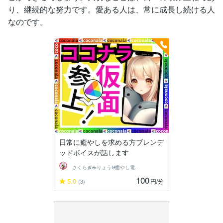
り、継続的な努力です。愛ある人は、常に成長し続ける人
なのです。
日常に癒やしを求める方ブレンデ
ッドボイスが話します
さくらぎ☕りょう⛎癒やし電話相談サロン
100
5.0
円
/分
(3)