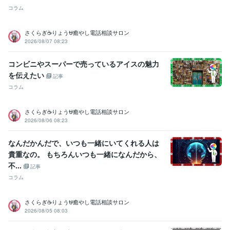
中学校の作文・・・『家を探せばある』
高校の作文・・・『恥ずか
コラム
しくて見たくない』
父親に褒められた・・・・スゴい昔
母親に褒め
られた・・・・スゴい昔
友人に誕生日を祝われた
小、中、高の体育
さくらぎ☕りょう⛎癒やし電話相談サロン
祭で全種目1位とる・・・コレ本当です
小、中、高の学力テストでヤ
2026/08/07 08:23
バい点取って先生にシバキ倒される
和太鼓で地域行事で演奏
和太鼓
で都内某ホール、都内某神社で演奏多数
国内美容大会カラー部門で
コンビニやスーパーで売っているアイスの魅力
入賞経験多数
国内美容大会パーマ部門で入賞経験多数
国内美容大会
を伝えたい
カット部門で入賞経験多数
国内美容大会アップ部門で入賞経験多数
記事
コラム
ビジネス・クリエイティブツール
WordPress:5年
Excel:5年
Google サイト:10年
さくらぎ☕りょう⛎癒やし電話相談サロン
Google スプレッドシート:5年
Google ドキュメント:5年
2026/08/06 08:23
PowerPoint:5年
Word:5年
一太郎:3年
ChatGPT:1年
Adobe Photoshop:3年
Adobe Premiere Pro:3年
Final Cut Pro:3年
なんだかんだで、いつも一緒にいてくれる人は
Canva:3年
貴重なの。 もちろんいつも一緒になんだから、
不...
その他ツール
記事
コミュニケーションスキル:20年
コラム
生来の愚痴聞き、寄り添い、思いやる精神:20年
人を笑わせる心意気:20年
日本語をネイティブに話せる資格:20年
さくらぎ☕りょう⛎癒やし電話相談サロン
人の美点を見つける:20年
話しやすい人柄:20年
2026/08/05 08:03
杓子定規に物を考えない:20年
大所高所に物を見る:20年
ヘアカラー施術:10年
パーマ施術:10年
縮毛矯正施術:10年