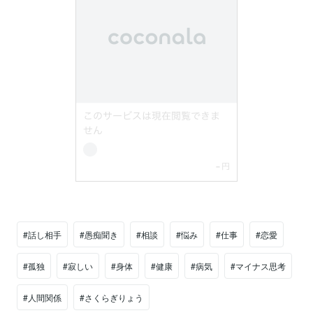
#話し相手
#愚痴聞き
#相談
#悩み
#仕事
#恋愛
#孤独
#寂しい
#身体
#健康
#病気
#マイナス思考
#人間関係
#さくらぎりょう