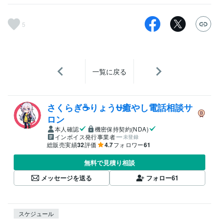
5
一覧に戻る
さくらぎ☕りょう⛎癒やし電話相談サ
ロン
本人確認
機密保持契約(NDA)
インボイス発行事業者
未登録
総販売実績
32
評価
4.7
フォロワー
61
無料で見積り相談
メッセージを送る
フォロー
61
スケジュール