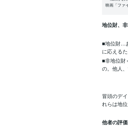
映画「ファ
地位財、非
■地位財…
に応えるた
■非地位財
の。他人、
冒頭のデイ
れらは地位
他者の評価