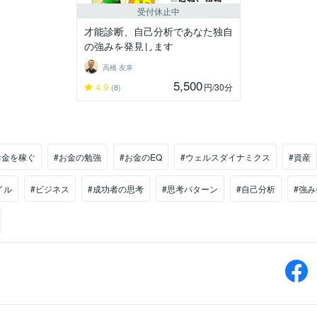
に秀でること、そしてそ
受付休止中
才能診断、自己分析であなた独自
の強みを発見します
高橋 友幸
5,500
4.9
円
/30分
(8)
お金を稼ぐ
#お金の勉強
#お金のEQ
#ウェルスダイナミクス
#資産
イル
#ビジネス
#成功者の思考
#思考パターン
#自己分析
#強み