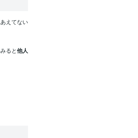
きあえてない
てみると
他人
。