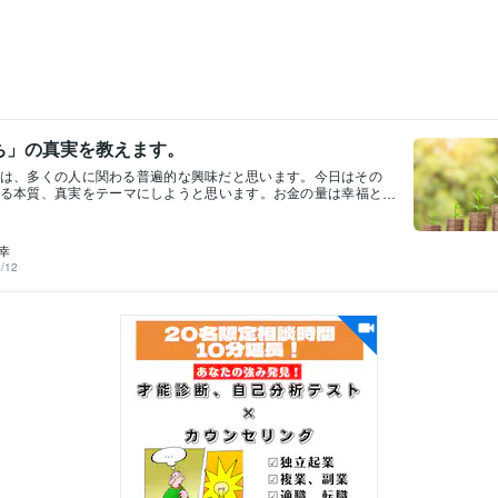
ち」の真実を教えます。
は、多くの人に関わる普遍的な興味だと思います。今日はその
る本質、真実をテーマにしようと思います。お金の量は幸福と
ずそもそも、お金持ちになれば幸せになれるかどうか、という
量が増えれば幸せになれる、そう思っている方も多いことでし
中立で善悪など色づけのないもので、お金の量はその人の状態
幸
ものというイメージです。幸せな人はお金が増えればより幸せ
/12
安を抱えるひとは、それらがよりふくらむという感じですね。
幸せにしてくれる、というワケではないんですよね。お金を使
るか。お金への考え方、解釈次第ですね。お金持ちになる事で
金持ちになるということの最大のパラドックスは何ですか？こ
aあった質問で、パラドックスとは矛盾のことですね。私はこう回答
「富のパラドックス」というものがあります。これは、お金が
失う機会も増える、というものです。収入が増えるに伴い、消
投資と使い、失う機会も増えるものです。」これをどう考える
動するものと考えて、その中心となる、お金の原資となる自分
することと思います。強み、才能といった失われないものを磨
、その価値に自然とお金は集まってきます。お金難民から脱す
の稼ぎの手段や方法じゃなくて、自分のあり方を変える事なん
。お金持ちにまつわる興味深い回答こちらもシェアさせて下さ
うなったQuoraでの回答。Q：お金持ちの最大の秘密はなんです