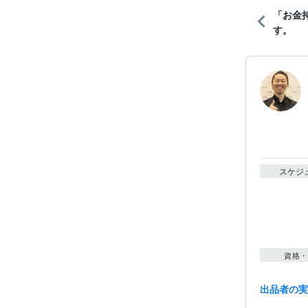
「お金
す。
スケジ
資格・
出品者の