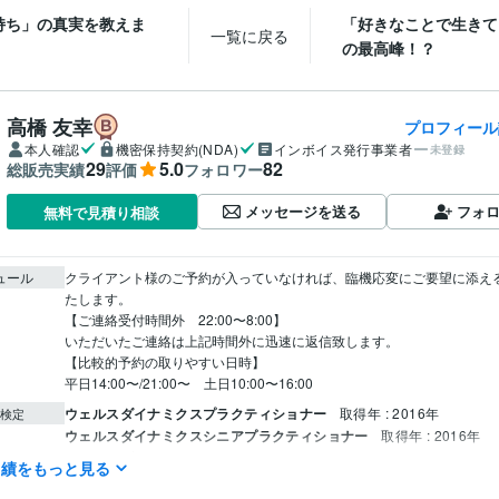
持ち」の真実を教えま
「好きなことで生きて
一覧に戻る
の最高峰！？
高橋 友幸
プロフィール
本人確認
機密保持契約(NDA)
インボイス発行事業者
未登録
29
5.0
82
総販売実績
評価
フォロワー
メッセージを送る
フォ
無料で見積り相談
ュール
クライアント様のご予約が入っていなければ、臨機応変にご要望に添え
たします。

【ご連絡受付時間外　22:00〜8:00】

いただいたご連絡は上記時間外に迅速に返信致します。

【比較的予約の取りやすい日時】

平日14:00〜/21:00〜　土日10:00〜16:00
ウェルスダイナミクスプラクティショナー
取得年 : 2016年
検定
ウェルスダイナミクスシニアプラクティショナー
取得年 : 2016年
ウェルスダイナミクスコンサルタント
取得年 : 2017年
実績をもっと見る
ウェルスダイナミクストレーナー（資格発行者）
取得年 : 2018年