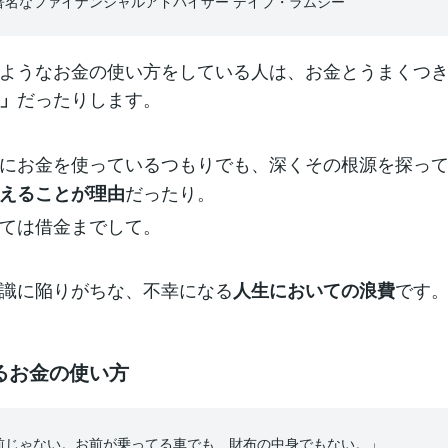
著名なファイナンシャルアドバイザー デイブ・ラムジー
ようなお金の使い方をしている人は、お金とうまくつ
だったりします。
」
にお金を使っているつもりでも、深くその根源を探っ
だったり。
えることが理由
ては借金までして。
識に陥りがちな、不幸になる
です
人生においての浪費
るお金の使い方
前じゃない。お前が乗ってる車でも、財布の中身でもない。」