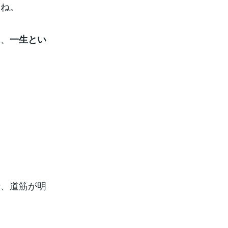
すね。
間、
一生とい
針、道筋が明