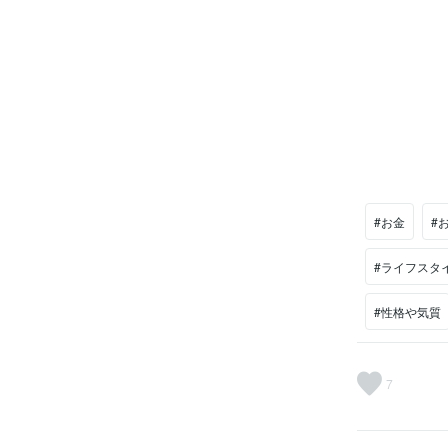
か？A：何か
#お金
#
#ライフスタ
#性格や気質
7