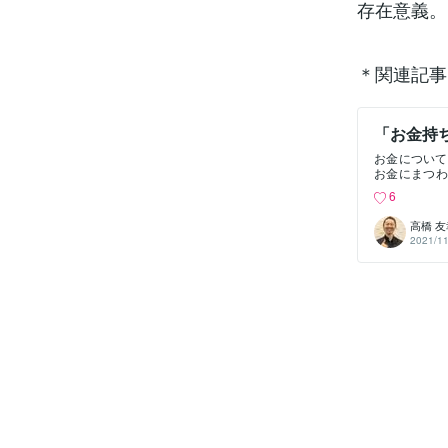
存在意義。
＊関連記事
「お金持
お金について
お金にまつわ
比例しないま
6
こと。お金の
ょう。お金は
高橋 友
を増幅させる
2021/11
に、悩みや不
お金が自分を
うか、使われ
生じる矛盾お
れはQuor
しました。「
増えるほど
費、浪費、
か？お金を流
自身に投資
き、育てれば
るのは、お金
だと思います
いね。思わず