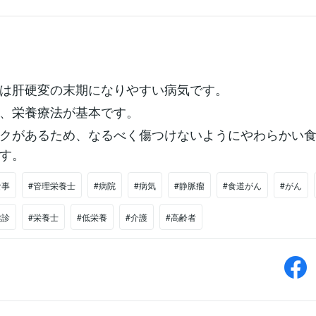
は肝硬変の末期になりやすい病気です。
、栄養療法が基本です。
クがあるため、なるべく傷つけないようにやわらかい
す。
食事
#管理栄養士
#病院
#病気
#静脈瘤
#食道がん
#がん
健診
#栄養士
#低栄養
#介護
#高齢者