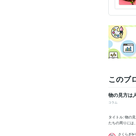
このブ
物の見方は
コラム
タイトル: 物
たちの周りには
さくらぎ☕