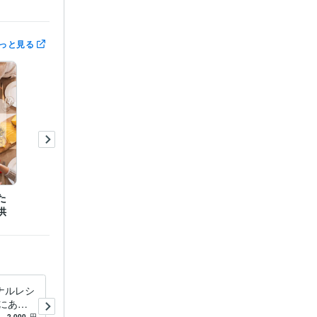
っと見る
スを整える 
毎日が楽にな
をラクにす
女性自身　
ーパートナ
た
供
ナルレシ
グルテン・カゼインフリーの
にあっ
レシピ提供します ★腸内環
2,000
円
5.0
(2)
7,000
円