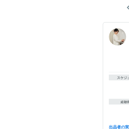
スケジ
経験
出品者の