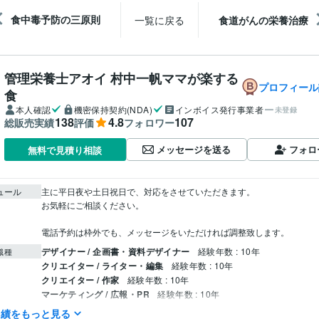
食中毒予防の三原則
一覧に戻る
食道がんの栄養治療
管理栄養士アオイ 村中一帆ママが楽する
プロフィール
食
本人確認
機密保持契約(NDA)
インボイス発行事業者
未登録
138
4.8
107
総販売実績
評価
フォロワー
メッセージを送る
フォロ
無料で見積り相談
ュール
主に平日夜や土日祝日で、対応をさせていただきます。

お気軽にご相談ください。

電話予約は枠外でも、メッセージをいただければ調整致します。
デザイナー / 企画書・資料デザイナー
経験年数 : 10年
職種
クリエイター / ライター・編集
経験年数 : 10年
クリエイター / 作家
経験年数 : 10年
マーケティング / 広報・PR
経験年数 : 10年
ライフスタイル・その他 / カウンセラー・コーチ
経験年数 : 10年
実績をもっと見る