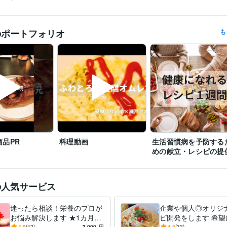
病院
2016年3月 ~ 現在
歴
タウンドクター株式会社
2022年10月 ~ 現在
個人事業
2022年3月 ~ 現在
のポートフォリオ
も
管理栄養士の時間の使い方: ストレスを減らして健康に
 心身のバラン
歴
90%ストレス軽減法
会社員が実践できる 副業×投資×節約の黄金律
る！ 管理栄養士のやさしい健康レシピ
エジソンママ　離乳食づくり
る！時短アイデアとスト…
女性自身　小松菜×油揚げで骨活ふりかけ
夏にぴったり！冷やしカップ麺
無塩ドットコム　腎臓病レシピ
ニュ
ー管理栄養士監修フレイル予防の高エネルギーメニ
管理栄養士
取得年 : 2015年
検定
食品衛生管理者
取得年 : 2015年
品PR
料理動画
生活習慣病を予防する
住まい・美容・生活相談
栄養相談
分野
めの献立・レシピの提
食事 料理 健康
の人気サービス
迷ったら相談！栄養のプロが
企業や個人◎オリジ
お悩み解決します ★1カ月間
ピ開発をします 希望
4.9
(42)
3,000
円
4.8
(32)