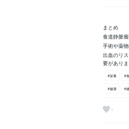
まとめ
食道静脈瘤
手術や薬物
出血のリス
要がありま
#栄養
#
#健康
#
9