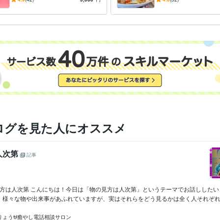
の安心サポートを提供
た料理を楽しみませ
ログを見た人にオススメ
人次第
記事
の見方は人次第 こんにちは！今日は「物の見方は人次第」というテーマでお話しした
、様々な物や出来事があふれていますが、実はそれらをどう見るかは全く人それぞれな.
りょう⛎癒やし電話相談サロン