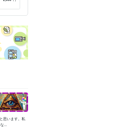
んか？
境の改善、してみませか？
いと思います。私
..