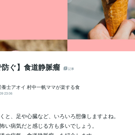
で防ぐ】食道静脈瘤
記事
栄養士アオイ 村中一帆ママが楽する食
09 23:06
くと、足や心臓など、いろいろ想像しますよね。
怖い病気だと感じる方も多いでしょう。