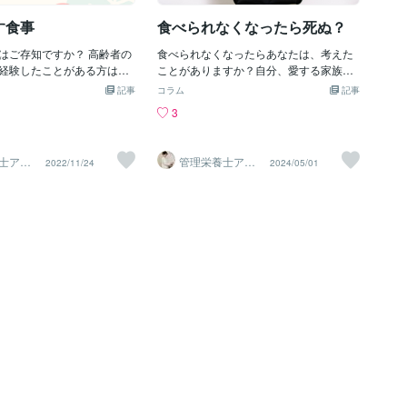
足感や食欲を調整します。
す。 食事がうまく摂れないときは、栄養
取に潜むリスク 一方で、過
補助食品の活用も良いでしょう。 栄養を
す食事
食べられなくなったら死ぬ？
取も注意が必要です。摂り
しっかり摂って低栄養を防ぐことが必要
のような健康リスクが生じ
はご存知ですか？ 高齢者の
です。 まとめ 食道静脈瘤は肝硬変の末期
食べられなくなったらあなたは、考えた
ります。 免疫機能の低下過
経験したことがある方はご
になりやすい病気です。 手術や薬物、栄
ことがありますか？自分、愛する家族…
の吸収を妨げ、これが免疫
ません。 今回は、褥瘡を内
養療法が基本です。 出血のリスクがある
食べられなくなると長期的には死に至る
記事
コラム
記事
骨折のリスクを増加させる
事を紹介します。 日本で初
ため、なるべく傷つけないようにやわら
可能性があります。 食事は私たちの身体
3
ます。 消化器系の不調過剰
有する方の食事療法として
かい食事にする必要があります。
に栄養を供給し、生きるために必要不可
、吐き気、嘔吐、腹痛など
品が消費者庁より承認され
欠な活動の一部です。速やかに医療機関
不調を引き起こすことがあ
イ・クレスCP10(シーピー
を受診し、適切な対処法を見つけること
士アオ
管理栄養士アオ
2022/11/24
2024/05/01
欠乏症長期間にわたる亜鉛の
スフルーツ」です。 ①褥瘡と
が大切です。お悩み相談も受付中！
一帆ママ
イ 村中一帆ママ
食
が楽する食
銅の吸収を阻害し、銅欠乏
治る理由 まとめ ①褥瘡とは
す可能性があります。これ
やご家庭にいる高齢者に見
のリスクや貧血が発生する
あります。 一般的に床ずれ
す。 適切な亜鉛の摂取方法
います。 主に体圧が原因で
摂取量は年齢や性別によっ
態が悪いことも重なり、褥
が、一般的には成人男性が1
くなることもあるのです。
女性が8mg程度が推奨されて
る流れ＞ 寝たきり ↓ 体重
を通じてバランスの良い栄
れている部分の血流が悪く
が大切です。亜鉛サプリメ
の部分の皮膚が赤くなる、傷が
合は、医師や栄養士の指導
 このように、褥瘡が発生し
を改善させ、予防するために
させるマットレスや食事療
。 ②褥瘡が治る理由 今回は
介します。 褥瘡を治すのに