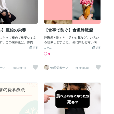
ル】亜鉛の栄養
【食事で防ぐ】食道静脈瘤
にとって極めて重要なミネ
静脈瘤と聞くと、足や心臓など、いろい
す。この栄養素は、体内で
ろ想像しますよね。 命に関わる怖い病気
反応に関与し、健康な成
だと感じる方も多いでしょう。 今回は、
記事
コラム
記事
の維持、傷の治癒、DNA合
食道の病気、食道静脈瘤。を紹介しま
9
欠です。日常の食事から適
す。 ①食道静脈瘤とは ②食道静脈瘤の治
を摂取することは、身体の
療 ③食道静脈瘤の栄養療法 まとめ ①食
サポートするために重要で
道静脈瘤とは 食道の静脈がこぶのように
士アオ
管理栄養士アオ
2024/02/12
2022/09/09
な役割 免疫システムのサポ
腫れ上がる病気です。 肝硬変の末期に出
一帆ママ
イ 村中一帆ママ
食
が楽する食
血球の活性化に関与し、免
現し、出血や低栄養を引き起こします。
正常な機能をサポートしま
②食道静脈瘤の治療 こぶを硬くして破れ
風邪への抵抗力を向上させ
ないようにしたり、結んで出血を防いだ
ます。 成長と発達亜鉛は細
りする手術を行います。 薬物療法では出
に不可欠であり、特に子供
血を防ぐ作用のある薬を内服します。 さ
重要な役割を果たします。
らに、栄養療法も大切です。 ③食道静脈
は傷口の修復を促進し、組
瘤の栄養療法 やわらかい食事が基本で
ポートします。 味覚と嗅覚
す。 経鼻胃管など、チューブを喉に入れ
嗅覚の感知にも関与してお
るのは出血する危険があるので中止しま