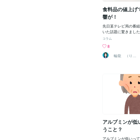
す。 一方で、男性は
性とは差があることが
食料品の値上げ
とめ 新型コロナウイ
響が！
より、日本の自殺者が
に女性が多く、早急に
先日某テレビ局の番組
あなたは家庭や健康の
いた話題に驚きました
いますか？ お一人で
つてない食料品の値上
コラム
してみてください。
麺類など炭水化物に偏
8
るたんぱく質が不足し
養素状態に・・・いろ
輪龍 （りん
りゅう）
てもまだまだ追いつか
と、削れるとこはもう
そんな家庭が今、とて
です。では、低栄養に
どんな食生活が大切な
鮮な食材を使った食事
の高い食材をとること
とは・魚・油・肉・乳
類・いも類・きのこ・
のだそうです。限られ
を使い、工夫しながら
アルブミンが低
て健康な身体を作って
す。
うこと？
アルブミンが低いって