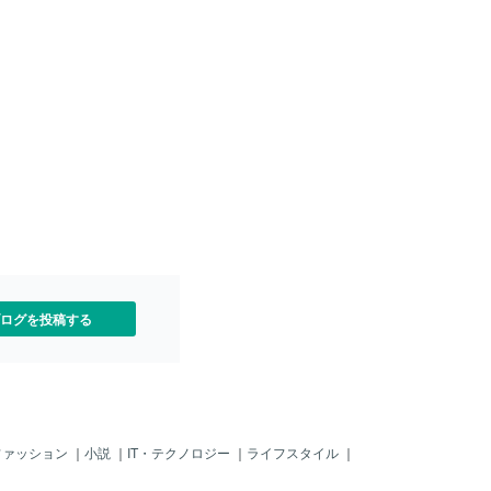
は、以下の栄養素です。 ・
チド 10,000mg（10
ゲンは骨や皮膚に含まれてお
の成分でもあります。 コラ
ドはコラーゲンを小さく分
あり、コラーゲンペプチド
中に入ると、コラーゲンよ
いのが特徴です。 ・亜鉛
代謝に必要な酵素の成分である
不可欠です。 せっかく栄養
うまく代謝できなければ、
れずに流れ出てしまいま
ら、亜鉛もコラーゲンペプチ
要な栄養です。 ・ビタミン
 最後に、ビタミン
ログを投稿する
ファッション
｜
小説
｜
IT・テクノロジー
｜
ライフスタイル
｜