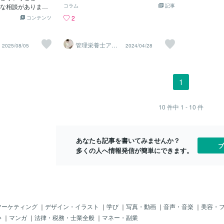
て体重が減った分だけ追加が必要です。
生わかめは健康的な食材ですが、実際に
承認されたの
な相談がありまし
コラム
記事
また、透析患者さんや心不全のある患者
は危険な側面もあります。 アスコルビン
コラーゲンペプ
の定期健診で、「ア
2
コンテンツ
さんは医師による水分制限の指示が出ま
酸と呼ばれる物質が含まれており、消化
ｇ） コラー
。」ゲッ今まで食
す。 人それぞれの必要な水分量は異なり
器系に悪影響を与えるのです。 微生物が
り、関節など
たと言う人は必ず
ます。 水分は水だけでなく、お茶や紅茶
繁殖しやすいため、食中毒のリスクも高
ーゲンペプチ
ミンという言葉は
管理栄養士アオ
2025/08/05
2024/04/28
も含まれます。 緑茶やコーヒーの飲み過
まります さらに、生わかめには重金属や
解したもので
イ 村中一帆ママ
ブミンとは何か、
が楽する食
ぎは、カリウムが多く脱水を助長するた
農薬などの有害物質を含む可能性もあり
の状態で体の
すいのか、そして
め控えましょう。 病気がある方は、まず
ます。 そのため、生わかめを食べる際に
り吸収しやす
えるね アルブミン
かかりつけの医師に相談しましょう。 ③
は注意が必要です。 十分に加熱してから
12.0mg 
なぜ重要なのかア
1
簡単な脱水予防 体の中の水分が不足する
食べるか、市販の加工品を選ぶことが大
亜鉛は、必要
まれるたんぱく質
と、熱中症(ねっちゅうしょう)、脳梗塞
切です。
を摂っても、
役割を果たしてい
(のうこうそく)、心筋梗塞(しんきんこう
栄養が吸収さ
養を全身に運ぶ体
10
件中
1 - 10
件
そく)など、さまざまな健康障害(しょう
す。 ですか
免疫力を維持する
がい)のリスク要因となります。 健康のた
ドと同時に必
状態は体がしっか
め、こまめに水を飲みましょう。
C 500mg
サイン。特に高齢
あなたも記事を書いてみませんか？
つながる 高齢者で
ブ
多くの人へ情報発信が簡単にできます。
原因とは？原因は
単な食事」にあり
、食欲の低下調理
嚼や飲み込みの難
、どうしてもたん
いのです。一人暮
けやパンで済ませ
マーケティング
｜
デザイン・イラスト
｜
学び
｜
写真・動画
｜
音声・音楽
｜
美容・
パン生活が多
い
｜
マンガ
｜
法律・税務・士業全般
｜
マネー・副業
と牛乳で」これ多