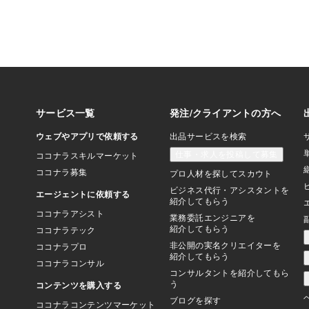
いですね アルブミン
放置すると危険な症状
すると、次のようなリ
免疫力が低下し、感染
なるむくみやすくなる
ンスが崩れるため）筋
倒や寝たきりのリスク
数字の問題ではなく、
わる問題。。えっやば
たら読み進めてほしい
ルブミン低下を防ぐ食
りたんぱく質を取るこ
言。。。でも、高齢の