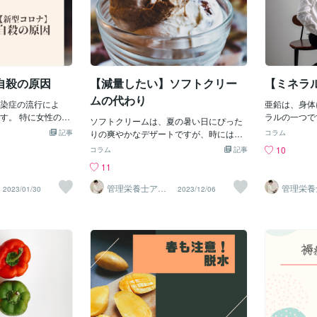
自殺の原因
【減量したい】ソフトクリー
【ミネラ
ムの代わり
染症の流行によ
亜鉛は、身体
す。 特に女性の自
ラルの一つで
ソフトクリームは、夏の暑い日にぴった
ついて紹介しま
数々の生化学
記事
りの爽やかなデザートですが、時には代
コラム
勤務 ④男女の差 ま
長、免疫機能
用品を探すこともありますよね。幸いな
10
コラム
記事
おける家庭問題は、夫
成などに不可
ことに、アイディア豊富なアイスクリー
11
す。 また子育て、
切な量の亜鉛
ムの世界では、さまざまな代用品が登場
介護・看護疲れも
正常な機能を
しています。以下に、ソフトクリームの
管理栄養士アオ
管理栄養
2023/01/30
2023/12/06
れます。 ②健康 う
す。亜鉛の主
イ 村中一帆ママ
イ 村中
代用品として楽しめるアイスクリームの
が楽する食
が楽する
至るケースもあり
ート亜鉛は白
いくつかをご紹介します。 フローズンヨ
アルコール依存症、
疫システムの
ーグルト カロリーが低いことが特徴で、
問題の中でも多く
す。感染症や
ヘルシー志向の方におすすめです。フル
。 ③勤務 仕事の失
る効果があり
ーツ風味やナッツをトッピングすること
勤務問題として自
胞分裂や成長
で、バラエティ豊かな味わいを楽しむこ
います。 仕事の疲
たちの発育に
とができます。 ココナッツアイスクリー
きないことも影響
傷の治癒亜鉛
ム ビーガンや乳製品アレルギーの方に適
 ④男女の差 女性は
織の再生をサ
しています。ココナッツのクリーミーな
原因として多いで
亜鉛は味覚と
風味が特徴で、トロピカルなフレーバー