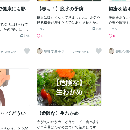
勤務問題が多く、女
り、食事の満
やチョコレートチップを加えて、自分好
分かりました。 ま
亜鉛の過剰摂
で健康にも影
【春も！】脱水の予防
褥瘡を治
みの味にカスタマイズできます。 アイス
ルス感染症の流行に
剰な亜鉛の摂
フルーツ 凍らせたフルーツをブレンダー
増えています。 特
最近は暖かくなってきましたね。 水分を
すぎると以下
褥瘡をあなた
で滑らかにしたものは、自家製のアイス
解決が必要です。
摂る機会が増えたのではありませんか？
る可能性があ
介護や医療を
で取り上げられて
クリームとして楽しめます。バナナやイ
悩み、吐き出せて
今回は、夏だけでなく春も注意したい脱
剰な亜鉛は銅
存知かもしれ
。その内容は、か
チゴ、マンゴーなど、お好きなフルーツ
コラム
記事
コラム
抱え込まずに、相談
水について紹介します。 ①脱水の症状と
機能の低下や
側から治す食
げで食事がパンや
を組み合わせてみてください。 豆腐アイ
8
8
記事
は ②水分の計算方法 ③簡単な脱水予防
可能性があり
めて、褥瘡を
り、体や筋肉を作
スクリーム 豆腐をベースにしたアイスク
まとめ ①脱水の症状とは 過度の脱水は命
な亜鉛摂取は
使用できる食
いつのまにか低栄
リームは、低カロリーでありながらも豆
の危機に関わる大きな問題です。 めまい
の消化器系の
ました。 「ブ
んなところを削っ
腐の滑らかなテクスチャーがクリーミー
管理栄養士アオ
管理栄養
2023/07/21
2023/02/14
や吐き気、だるさや皮膚の乾燥が脱水の
ります。 銅
テン)ミック
イ 村中一帆ママ
イ 村中
ない。そうなる
な口当たりを演出します。バニラや抹茶
が楽する食
が楽する
症状です。 気温が徐々に高くなってくる
過剰摂取は、
は ②褥瘡が
食費をしかない。
味が一般的ですが、オリジナルのフレー
春先から夏頃にかけては、特に脱水に注
症を引き起こ
褥瘡は、施設
も増えているそう
バーも試してみましょう。 ヨーグルトパ
意が必要です。 いつの間にか汗をかいて
により、骨折
られることが
ならないためには
フェ グラノーラやナッツ、フルーツをヨ
のどが渇くようになったり、少し動くと
ことがありま
とも言われて
のでしょうか？♦新
ーグルトにトッピングしたり、層にして
だるくなったりしていませんか？ どれは
亜鉛の適切な
すが、栄養状
をとること♦栄養価
楽しむことで、ソフトクリームのような
脱水のサインかも知れません。 それで
て異なります
瘡がさらに悪
栄養価の高い食材
層構造を味わえます。健康的で栄養豊富
は、脱水を予防するにはいったいどれく
1mg、成人
＜褥瘡が発生す
製品・野菜・海草
なデザートとして人気です。 これらの代
らいの水分が必要なのでしょうか。 ②水
います。食事
により圧迫さ
卵・大豆・くだも
用品は、ソフトクリームの代わりになる
分の計算方法 体重あたり25～30mlの水
養を摂ること
なる ↓ そ
た食費の中でも頭
だけでなく、新しい味覚の発見や健康志
分が１日に必要です。 例えば50㎏の人の
ントを取る場
できる＝褥瘡
バランスよく食べ
向の方にもおすすめです。アイディア次
場合、1250ml～1500mlの水分が必要と
を仰
ます。 それ
いってどうい
【危険な】生わかめ
いきたいと思いま
第で、自分だけのアイスクリームを楽し
なります。 これは普段、デスクワークや
は体圧を分散
むこ
家事など軽作業を行う人の水分量です。
今が旬のわかめ。どうやって、食べます
法が有効です
アスリートや運動をする場合は汗をかい
か？今回はわかめについて紹介します。
食事療法を紹
どういうこと？89