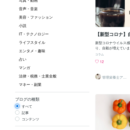
写真・動画
音声・音楽
美容・ファッション
小説
【新型コロナ】
IT・テクノロジー
ライフスタイル
新型コロナウイルス感
り、自殺が増えていま
エンタメ・趣味
殺が増えている原因に
コラム
す。 ①家庭 ②健康 ③
占い
12
とめ ①家庭 女性に
マンガ
婦の不和が最も多いで
その他家族との不和、
法律・税務・士業全般
管理栄養士アオ
家庭問題として挙げら
イ 村中一帆ママ
マネー・副業
が楽する食
つ病を発症して自殺に
ます。 統合失調症、
その他精神疾患も健康
ブログの種類
の割合を占めています
敗や職場の人間関係も
すべて
殺の原因となってしま
記事
れをコロナ禍で発散で
コンテンツ
しているのでしょう。
家庭問題が最も自殺の