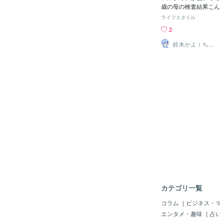
歳の母の検査結果こん
た。。89歳になる母
ライフスタイル
ルブミンが低いですね
2
生活気にしていなかっ
読んでね正直、アルブ
鈴木かよ｜ちゃ
ーちゃんのいえ
聞いたことがあるアル
なぜ高齢者で低下しや
家庭でできる対策を伝
とは？高齢者にとって
ルブミンは血液中に含
で、次のような重要な
るの知ってますか？栄
の水分バランスを保つ
このアルブミンが低い
り栄養を取れていない
者では、健康リスクに
アルブミンが低下する
「一人暮らし」と「簡
ました。高齢になると
の手間や体力の問題咀
しさといった理由から
カテゴリ一覧
ぱく質不足になりやす
らしの生活に「お茶漬
コラム
｜
ビジネス・
ることが多い」すごく
エンタメ・趣味
｜
占
い。。「朝はトースト