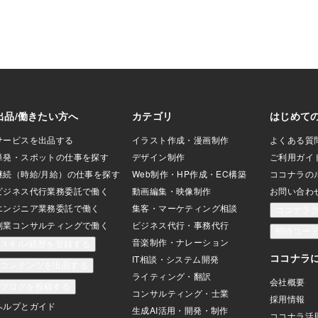
が低いとどうなる？
アルブミンが低下
スクがあります。
症にかかりやすく
（体内の水分バラ
肉量が減少し、転
が上がるつまり、
生活の質や命に関
そうね。。と思っ
 家族ができる！ア
事の工夫「しっか
と」この一
一