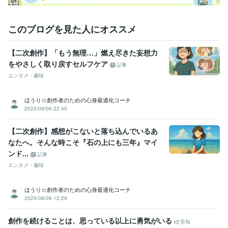
このブログを見た人にオススメ
【二次創作】「もう無理…」燃え尽きた妄想力
をやさしく取り戻すセルフケア
記事
エンタメ・趣味
ほうり☆創作者のための心身最適化コーチ
2025/09/06 22:40
【二次創作】感想がこないと落ち込んでいるあ
なたへ。そんな時こそ『石の上にも三年』マイ
ンド...
記事
エンタメ・趣味
ほうり☆創作者のための心身最適化コーチ
2025/08/08 12:29
創作を続けることは、思っている以上に勇気がいる
告知