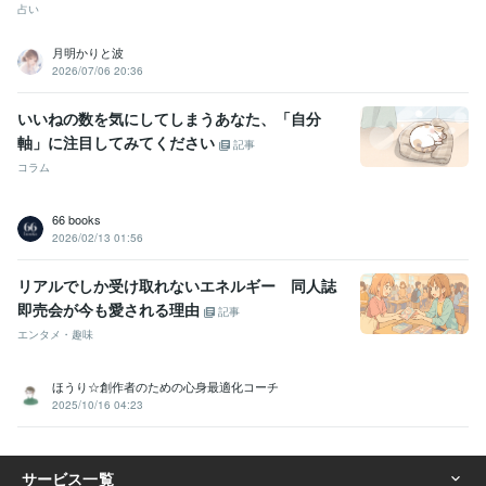
占い
月明かりと波
2026/07/06 20:36
いいねの数を気にしてしまうあなた、「自分
軸」に注目してみてください
記事
コラム
66 books
2026/02/13 01:56
リアルでしか受け取れないエネルギー 同人誌
即売会が今も愛される理由
記事
エンタメ・趣味
ほうり☆創作者のための心身最適化コーチ
2025/10/16 04:23