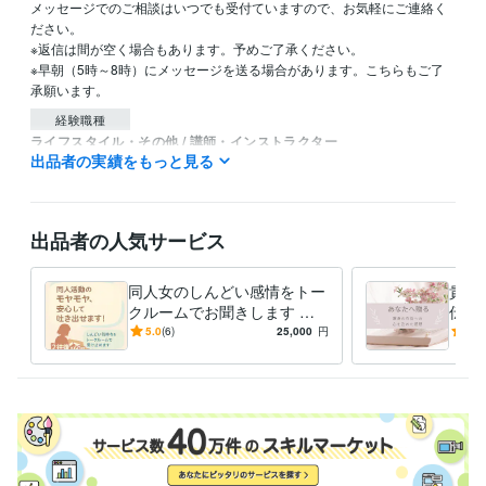
メッセージでのご相談はいつでも受付ていますので、お気軽にご連絡く
ださい。

※返信は間が空く場合もあります。予めご了承ください。

※早朝（5時～8時）にメッセージを送る場合があります。こちらもご了
承願います。
経験職種
ライフスタイル・その他 / 講師・インストラクター
出品者の実績をもっと見る
ライフスタイル・その他 / カウンセラー・コーチ
受賞歴
ココナラレギュラーランクアップ
ココナラシルバーランクアップ
コ
出品者の人気サービス
コナラゴールドランクアップ
ココナラプラチナランクアップ
資格・検定
同人女のしんどい感情をトー
貴方
認定ダイエットインストラクター
取得年 : 2022年
クルームでお聞きします お
伝え
上級心理カウンセラー
取得年 : 2022年
試し2往復×60日！同人活動
言一
5.0
(6)
25,000
円
4.8
の悩みを吐き出しませんか？
いを
得意分野
学習指導・資格・キャリア相談
セルフコーチング・セルフメンタル
ケア
二次創作
コーチング
創作
同人活動
セルフコーチング
メンタルケア