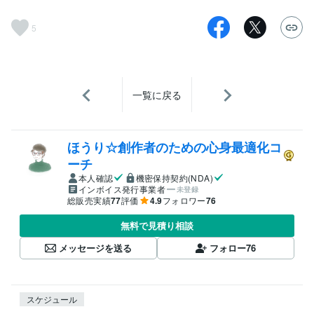
5
一覧に戻る
ほうり☆創作者のための心身最適化コ
ーチ
本人確認
機密保持契約(NDA)
インボイス発行事業者
未登録
総販売実績
77
評価
4.9
フォロワー
76
無料で見積り相談
メッセージを送る
フォロー
76
スケジュール