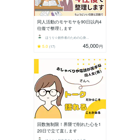
同人活動のモヤモヤを90日以内4
往復で整理します
ほうり☆創作者のための心身最適化コーチ
45,000
5.0
円
(17)
回数無制限！界隈で削れた心を1
20日で立て直します