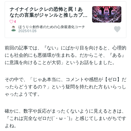
ナイナイクレクレの恐怖と罠！あ
なたの言葉がジャンルと推しカプ
を滅ぼす理由
4
ほうり☆創作者のための心身最適化コーチ
2025/01/26
前回の記事では、『ない』にばかり目を向けると、心理的
にも社会的にも悪循環が生まれる。だからこそ、『ある』
に意識を向けることが大切」というお話をしました。
その中で、「じゃあ本当に、コメントや感想が【ゼロ】だ
ったらどうするの？」という疑問を持たれた方もいらっし
ゃったようです。
確かに、数字や反応がまったくないように見えるときは、
『これは完全なゼロだ(´・ω・`)』と感じてしまいがちです
よね。