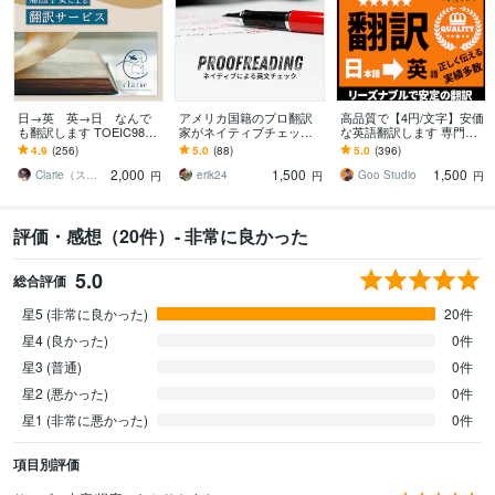
日→英 英→日 なんで
アメリカ国籍のプロ翻訳
高品質で【4円/文字】安価
も翻訳します TOEIC985
家がネイティブチェック
な英語翻訳します 専門
点、英検1級の帰国子女が
します 海外の方に本当に
書、論文やレポートも安
4.9
(256)
5.0
(88)
5.0
(396)
訳します
伝わる自然な英文に仕上
定の日英翻訳 (AI翻訳無
2,000
1,500
1,500
げさせていただきます。
し)
Clarie（スピード翻訳・校正と選書）
erik24
Goo Studio
円
円
円
評価・感想（20件）- 非常に良かった
5.0
総合評価
星5 (非常に良かった)
20件
星4 (良かった)
0件
星3 (普通)
0件
星2 (悪かった)
0件
星1 (非常に悪かった)
0件
項目別評価