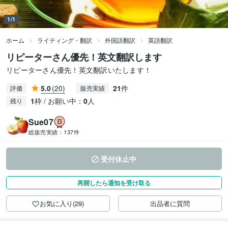
1/1
ホーム
ライティング・翻訳
外国語翻訳
英語翻訳
リピーターさん優先！英文翻訳します
リピーターさん優先！英文翻訳いたします！
5.0
(20)
21
件
評価
販売実績
1
枠 / お願い中：
0
人
残り
Sue07
総販売実績：
137件
受付休止中
再開したら通知を受け取る
お気に入り(29)
出品者に質問