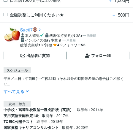
＋
1,000円
＋
500円
金額調整にご利用ください★
Sue07
本人確認
機密保持契約(NDA)
未登録
インボイス発行事業者
未登録
総販売実績
137
評価
4.9
フォロワー
56
出品者に質問
フォロー
56
スケジュール
平日／土日：午前9時～午後22時（それ以外の時間帯希望の場合はご相談く
だ...
すべて見る
資格・検定
中学校・高等学校教諭一種免許状（英語）
取得年 : 2014年
実用英語技能検定1級
取得年 : 2017年
TOEIC公開テスト
取得年 : 2018年
国家資格キャリアコンサルタント
取得年 : 2020年