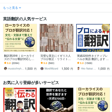
もっと見る
英語翻訳の人気サービス
翻訳歴25年｜ローカライ
完璧な英文にイギリス人
実績2200件ネイティブレ
ズのプロが翻訳対応しま
プロが校正・リライトし
ベルが英語 翻訳します 3
す 翻訳を超えたローカラ
ます プロ歴40年！伝わる
円／文字 TOEIC940ビジ
5.0
(2094)
5.0
(560)
5.0
(1569)
イゼーションで自然な表
だけでなく、読む人を惹
ネス経験ある翻訳プロが
1,500
1,500
1,000
現に仕上げます
きつける英文に。
対応
musicofmyheart
WordWizard
Hiro Nakai 翻訳アップデート
円
円
円
お気に入り登録が多いサービス