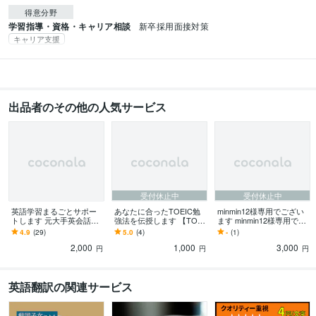
得意分野
学習指導・資格・キャリア相談
新卒採用面接対策
キャリア支援
出品者のその他の人気サービス
受付休止中
受付休止中
英語学習まるごとサポー
あなたに合ったTOEIC勉
minmin12様専用でござい
トします 元大手英会話学
強法を伝授します 【TOEI
ます minmin12様専用でご
校人気英会話講師による
C】何からしたら良いか分
ざいます。
4.9
(29)
5.0
(4)
-
(1)
マンツーマンサポート！
からないあなたへ
2,000
1,000
3,000
円
円
円
英語翻訳の関連サービス