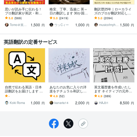
思いが読み手に伝わる！
格安、丁寧、迅速に 英⇔
翻訳歴25年｜ローカライ
プロ翻訳家が英訳・和訳
日の翻訳します 30か国世
ズのプロが翻訳対応しま
します 実績多数！国内外
界を飛び回った経験を活
す 翻訳を超えたローカラ
5.0
(569)
5.0
(2419)
5.0
(2094)
で実務翻訳歴10年！高品
かし、あなたと世界を繋
イゼーションで自然な表
1,500
1,000
1,500
質・安価・高い信頼性
ぎます
現に仕上げます
Tomo＠英語翻訳家
ウッCィー
musicofmyheart
円
円
円
英語翻訳の定番サービス
自然で伝わる英語・日本
あなたのお気に入りの洋
英文履歴書を作成いたし
語翻訳をお届けします 慶
楽をナチュラル和訳しま
ます ネイティブの元外資
應卒 × 翻訳歴9年！ネイテ
す ご依頼累計135曲突
系企業社長が英文履歴書
-
4.9
(52)
4.9
(389)
ィブ目線の自然な表現に
破！好きな洋楽の歌詞の
を作成します
1,000
2,000
8,500
対応
意味を知りたい方へ
Koki Roma
kanaria14
HAJ01
円
円
円