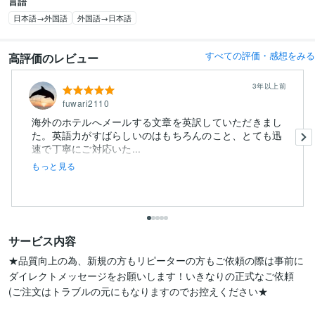
言語
日本語→外国語
外国語→日本語
すべての評価・感想をみる
高評価のレビュー
3年以上前
fuwari2110
海外のホテルへメールする文章を英訳していただきまし
た。英語力がすばらしいのはもちろんのこと、とても迅
速で丁寧にご対応いた...
もっと見る
サービス内容
★品質向上の為、新規の方もリピーターの方もご依頼の際は事前に
ダイレクトメッセージをお願いします！いきなりの正式なご依頼
(ご注文はトラブルの元にもなりますのでお控えください★
