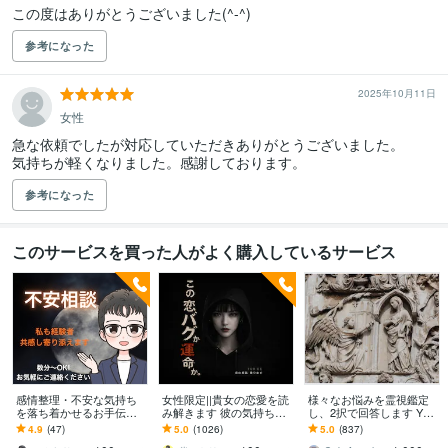
この度はありがとうございました(^-^)
参考になった
2025年10月11日
女性
急な依頼でしたが対応していただきありがとうございました。

気持ちが軽くなりました。感謝しております。
参考になった
このサービスを買った人がよく購入しているサービス
感情整理・不安な気持ち
女性限定||貴女の恋愛を読
様々なお悩みを霊視鑑定
を落ち着かせるお手伝い
み解きます 彼の気持ちに
し、2択で回答します YES
します 私も苦しんだ！ふ
不安や疑問がある貴女へ
かNOかスピード回答しま
4.9
(47)
5.0
(1026)
5.0
(837)
んわりした声で安心でき
す。お悩みを早く解決し