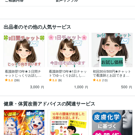
ご相談内容
音声サンプル
出品者のその他の人気サービス
看護師歴13年❀３日間チ
看護師歴13年❀1日チャッ
初回30分500円❀チャット
ャットじっくりお話しし
トでゆっくりお話ししま
で看護師とお話できます
ます 3日間あなたに寄り添
す 24時間あたなに寄り添
初回お試し価格/即レス/お
5.0
(39)
5.0
(9)
4.8
(13)
います❀長文OK❀お悩み
います❀雑談❀ご相談❀聞
悩み/お話相手/看護師に聞
3,000
1,000
500
相談❀雑談❀
いてみたい事❀
きたい事
円
円
円
健康・体質改善アドバイスの関連サービス