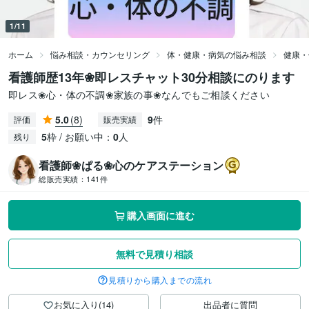
1/11
ホーム
悩み相談・カウンセリング
体・健康・病気の悩み相談
健康・
看護師歴13年❀即レスチャット30分相談にのります
即レス❀心・体の不調❀家族の事❀なんでもご相談ください
5.0
(8)
9
件
評価
販売実績
5
枠 / お願い中：
0
人
残り
看護師❀ぱる❀心のケアステーション
総販売実績：
141件
購入画面に進む
無料で見積り相談
見積りから購入までの流れ
お気に入り(14)
出品者に質問