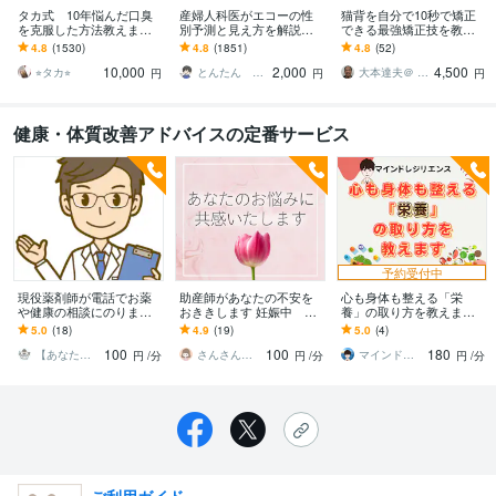
タカ式 10年悩んだ口臭
産婦人科医がエコーの性
猫背を自分で10秒で矯正
を克服した方法教えます
別予測と見え方を解説し
できる最強矯正技を教え
本田式口臭外来でもダメ
ます 性別予測が可能か不
ます 体の軸の第一人者
4.8
(1530)
4.8
(1851)
4.8
(52)
だった口臭を克服した方
安な方はお見積もりから
が、発見した10秒ででき
10,000
2,000
4,500
法
無料で確認可
る猫背姿勢矯正法
⭐︎タカ⭐︎
とんたん 周産期専門医 超音波専門医
大本達夫＠ 姿動軸 体の軸を作る第一人者
円
円
円
健康・体質改善アドバイスの定番サービス
予約受付中
現役薬剤師が電話でお薬
助産師があなたの不安を
心も身体も整える「栄
や健康の相談にのります
おききします 妊娠中 産
養」の取り方を教えます
お薬や健康について薬剤
後 育児の悩み相談等心
【分子栄養学＋公認心理
5.0
(18)
4.9
(19)
5.0
(4)
師に聞きたいことありま
配なことお聞きます。
師】の手法で、さまざま
100
100
180
せんか？
な相談に乗ります
【あなたのかかりつけ薬剤師】
さんさんいちさん
マインドレジリエンス
円
/分
円
/分
円
/分