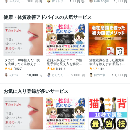
100
100
1,000
る時間を提供します
ませんか
ふんわりこころサポート☘️みちまさ
砦（トリデ）
Gab AngelLily
円
/分
円
/分
円
健康・体質改善アドバイスの人気サービス
タカ式 10年悩んだ口臭
産婦人科医がエコーの性
潜在意識を使った視力回
を克服した方法教えます
別予測と見え方を解説し
復法を教えます 眼筋トレ
本田式口臭外来でもダメ
ます 性別予測が可能か不
ーニングだけではダメ！
4.8
(1530)
4.8
(1851)
4.7
(18)
だった口臭を克服した方
安な方はお見積もりから
脳のブレーキを外すメソ
10,000
2,000
10,000
法
無料で確認可
ッド
⭐︎タカ⭐︎
とんたん 周産期専門医 超音波専門医
自力で視力回復した人
円
円
円
お気に入り登録が多いサービス