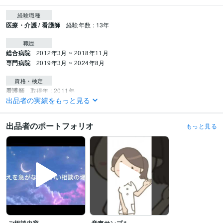
経験職種
医療・介護 / 看護師
経験年数 : 13年
職歴
総合病院
2012年3月 ~ 2018年11月
専門病院
2019年3月 ~ 2024年8月
資格・検定
看護師
取得年 : 2011年
出品者の実績をもっと見る
得意分野
悩み相談・カウンセリング
チャットお試し価格
出品者のポートフォリオ
もっと見る
看護師
悩み相談・カウンセリング
電話相談
看護師