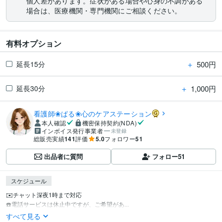
個人差があります。症状がある場合や心身の不調がある
場合は、医療機関・専門機関にご相談ください。
有料オプション
＋
500円
延長15分
＋
1,000円
延長30分
看護師❀ぱる❀心のケアステーション
本人確認
機密保持契約(NDA)
インボイス発行事業者
未登録
総販売実績
141
評価
5.0
フォロワー
51
出品者に質問
フォロー
51
スケジュール
✉️チャット深夜1時まで対応

☎️電話サービスは休止中ですが、ご希望があ...
すべて見る