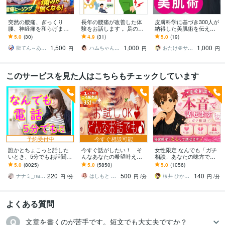
突然の腰痛、ぎっくり
長年の腰痛が改善した体
皮膚科学に基づき300人が
腰、神経痛を和らげます
験をお話します 。足のス
納得した美肌術を伝えま
突然の痛み、まずは「応
トレッチで全身の痛み全
す 肌トラブルに苦しみ、2
5.0
(30)
4.9
(31)
5.0
(19)
急処置」としてお試しく
てが、一気に軽減した方
0年皮膚科に通い続けて見
1,500
1,000
1,000
ださいませ。
法
えた答えとは？
龍てん～あなたの魂の羅針盤
ハムちゃん・手相占い
おたけ＠サプリアドバイザー
円
円
円
このサービスを見た人はこちらもチェックしています
予約受付中
今すぐ相談可能
誰かとちょこっと話した
今すぐ話がしたい！ そ
女性限定 なんでも「ガチ
いとき、5分でもお話聞き
んなあなたの希望叶えま
相談」あなたの味方で話
ます 疲れた～、でもカウ
す 今日あったことから深
ます 男性目線で、あなた
5.0
(8025)
5.0
(5850)
5.0
(1056)
ンセリングじゃない、な
刻な悩みまで☆何でも打
の恋の“答え”を言葉にしま
220
500
140
んとなく雑談聞いて～
ち明けてください。
す。
ナナミ_nanami
はしもと ゆっこ♡救急こころの相談室
桜井 ひかる｜経験豊富の恋愛相談室
円
/分
円
/分
円
/分
よくある質問
文章を書くのが苦手です。短文でも大丈夫ですか？
