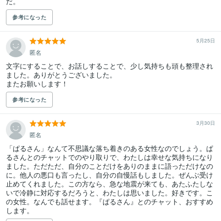
だ。
参考になった
5月25日
匿名
文字にすることで、お話しすることで、少し気持ちも頭も整理され
ました。ありがとうございました。

またお願いします！
参考になった
3月30日
匿名
「ぱるさん」なんて不思議な落ち着きのある女性なのでしょう。ぱ
るさんとのチャットでのやり取りで、わたしは幸せな気持ちになり
ました。ただただ、自分のことだけをありのままに語っただけなの
に。他人の悪口も言ったし、自分の自慢話もしました。ぜんぶ受け
止めてくれました。この方なら、急な地震が来ても、あたふたしな
いで冷静に対応するだろうと、わたしは思いました。好きです。こ
の女性。なんでも話せます。『ぱるさん』とのチャット、おすすめ
します。