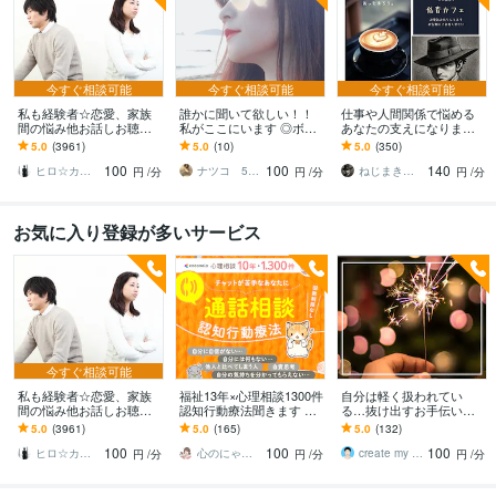
今すぐ相談可能
今すぐ相談可能
今すぐ相談可能
私も経験者☆恋愛、家族
誰かに聞いて欲しい！！
仕事や人間関係で悩める
間の悩み他お話しお聴き
私がここにいます ◎ボイ
あなたの支えになります /
します 心理カウンセラー
スサンプルあり◎ゆっく
ほっと一息、あたたかく
5.0
(3961)
5.0
(10)
5.0
(350)
が恋愛・復縁・夫婦問題
り丁寧にお話お聴きしま
てやわらかい時間を低音
100
100
140
等☆解決策を共有します
す。
と共に
ヒロ☆カウンセリング＆コンサルティング
ナツコ 50代女性 ８月限定お値下げ中！
ねじまき鳥_nezimakidori
円
/分
円
/分
円
/分
お気に入り登録が多いサービス
今すぐ相談可能
私も経験者☆恋愛、家族
福祉13年×心理相談1300件
自分は軽く扱われてい
間の悩み他お話しお聴き
認知行動療法聞きます コ
る…抜け出すお手伝いを
します 心理カウンセラー
コナラ10年1300件で人間
します バカにされる、都
5.0
(3961)
5.0
(165)
5.0
(132)
が恋愛・復縁・夫婦問題
関係の悩みに寄り添いア
合よく使われる、マウン
100
100
100
等☆解決策を共有します
ドバイス
トを取られるとき
ヒロ☆カウンセリング＆コンサルティング
心のにゃん友 ゆかこ【うつ・復縁相談】
create my life
円
/分
円
/分
円
/分