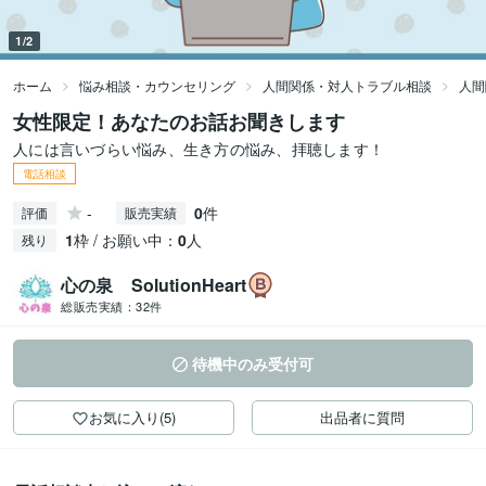
1/2
ホーム
悩み相談・カウンセリング
人間関係・対人トラブル相談
人間
女性限定！あなたのお話お聞きします
人には言いづらい悩み、生き方の悩み、拝聴します！
電話相談
-
0
件
評価
販売実績
1
枠 / お願い中：
0
人
残り
心の泉 SolutionHeart
総販売実績：
32件
待機中のみ受付可
お気に入り(5)
出品者に質問