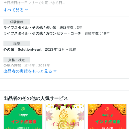
土日祝日は一日フリーで対応できる日...
すべて見る
経験職種
ライフスタイル・その他 / 占い師
経験年数 : 3年
ライフスタイル・その他 / カウンセラー・コーチ
経験年数 : 18年
職歴
心の泉 SolutionHeart
2023年12月 ~ 現在
資格・検定
公認心理師
取得年 : 2018年
出品者の実績をもっと見る
精神保健福祉士
取得年 : 2006年
社会福祉士
取得年 : 2012年
介護福祉士
取得年 : 2007年
産業カウンセラー
取得年 : 2005年
認定心理士
取得年 : 2000年
出品者のその他の人気サービス
得意分野
悩み相談・カウンセリング
心理カウンセリング
悩み
愚痴 相談 心理
占い
インド占星術
相談 悩み 占星術
人生
ビジネス運