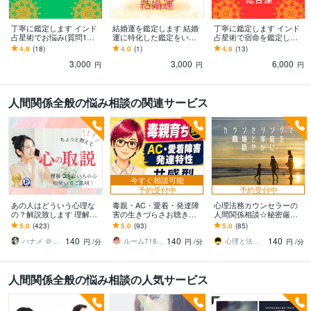
丁寧に鑑定します インド
結婚運を鑑定します 結婚
丁寧に鑑定します インド
占星術でお悩み(質問1つ)
運に特化した鑑定をいた
占星術で宿命を鑑定しま
の改善法と宿命を鑑定し
します
す。（総合運）
4.9
(18)
4.0
(1)
4.9
(13)
ます。
3,000
3,000
6,000
円
円
円
人間関係全般の悩み相談の関連サービス
今すぐ相談可能
予約受付中
予約受付中
あの人はどういう心理な
毒親・AC・愛着・発達障
心理法務カウンセラーの
の？解説致します 理解出
害の生きづらさお聴きし
人間関係相談☆秘密厳守
来ない人の心理▶︎分かれ
ます 3,000件以上の相談実
します 職場や家庭のモヤ
5.0
(423)
5.0
(93)
5.0
(85)
ば人付き合いが楽にな
績ある心理カウンセラー
モヤがスッキリ！幅広く
140
140
140
る！
が共感的に傾聴
総合的な穏やかサポート
ハナメ ＠心理カウンセラー
ルーム718∣心理カウンセラー
心理と法務のカウンセラー
円
/分
円
/分
円
/分
人間関係全般の悩み相談の人気サービス