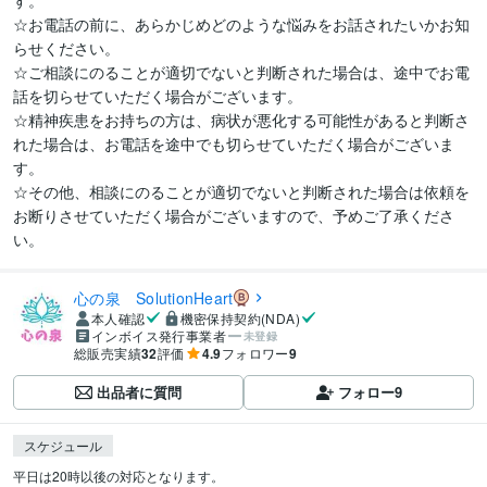
す。　

☆お電話の前に、あらかじめどのような悩みをお話されたいかお知
らせください。

☆ご相談にのることが適切でないと判断された場合は、途中でお電
話を切らせていただく場合がございます。

☆精神疾患をお持ちの方は、病状が悪化する可能性があると判断さ
れた場合は、お電話を途中でも切らせていただく場合がございま
す。

☆その他、相談にのることが適切でないと判断された場合は依頼を
お断りさせていただく場合がございますので、予めご了承くださ
い。
心の泉 SolutionHeart
本人確認
機密保持契約(NDA)
インボイス発行事業者
未登録
総販売実績
32
評価
4.9
フォロワー
9
出品者に質問
フォロー
9
スケジュール
平日は20時以後の対応となります。
