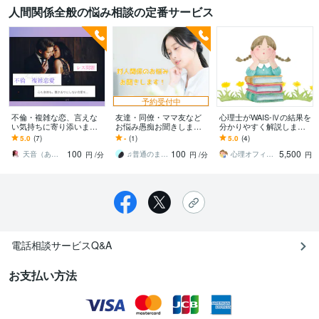
人間関係全般の悩み相談の定番サービス
予約受付中
不倫・複雑な恋、言えな
友達・同僚・ママ友など
心理士がWAIS-Ⅳの結果を
い気持ちに寄り添います
お悩み愚痴お聞きします
分かりやすく解説します
夜の世界で、人の“本
友達なのに会うとしんど
【実施歴100件以上】現役
5.0
(7)
-
(1)
5.0
(4)
音”と“痛み”を見てきまし
い…辛い気持ちお聞きし
で検査に携わる心理士で
100
100
5,500
た。
ます！
す
天音（あまね）｜心をほどく相談室
♫普通のまりさ♪
心理オフィスあのね
円
/分
円
/分
円
電話相談サービスQ&A
お支払い方法