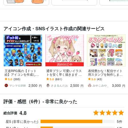
アイコン作成・SNSイラスト作成の関連サービス
満枠対応中
王道RPG風の【ドット
通常プラン 可愛いイラス
表情豊かな！配信サイト
絵】アイコンを作成しま
トを安く早く描きます 歌
用スタンプを制作します Y
す Twitch・配信にも！動
ってみた、グッズなど…
ouTube・Twitch・LINEス
5.0
(395)
5.0
(691)
5.0
(43)
くGIFアニメ制作可/商用O
用途に合わせた貴方だけ
タンプにオススメ！
2,500
2,500
3,000
K
のイラストを！
マシマロ358
さまるんだお
みやこみや_
円
円
円
評価・感想（6件）- 非常に良かった
4.8
総合評価
星5 (非常に良かった)
5件