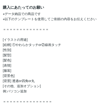
購入にあたってのお願い
※データ納品での商品です

※以下のテンプレートを使用してご依頼の内容をお伝えください

＝＝＝＝＝＝＝＝＝＝＝＝＝＝

[イラストの用途] 

[絵柄] ①やわらかタッチor②線画タッチ

[性別]

[髪型]

[髪色]

[表情] 

[服装]

[背景色]

[背景] 透過or四角or丸

[その他、追加オプション] 

例:パソコン追加

＝＝＝＝＝＝＝＝＝＝＝＝＝＝＝
