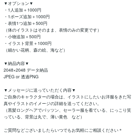
▼オプション▼

・1人追加＋1000円

・1ポーズ追加＋1000円

・表情1つ追加＋500円

（体のイラストはそのまま、表情のみの変更です）

・小物追加＋500円

・イラスト背景＋1000円

（細かい花柄、森の絵、海など）

▼納品内容▼

2048×2048 データ納品

JPEG or 透過PNG

▼メッセージに送っていただく内容▼

ご自身のキャラクターの場合は、イラストにしたいお洋服をきた写
真やイラストのイメージの詳細を送ってください。

（黒髪ロングヘアでパッツン、セーラー服を着ている、にっこり笑
っている、背景は丸で、薄い黄色　など）

ご質問などございましたらいつでもお気軽にご相談ください＊