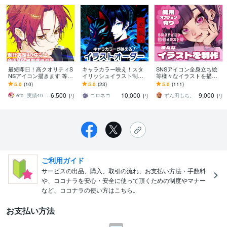
最短即日！高クオリティS
キャラカラー映え！スタ
SNSアイコン全身立ち絵
NSアイコン描きます 等身
イリッシュイラスト制作
等様々なイラストを描き
もデフォルメも可！魅力
します 現役大手企業デザ
ます とぅるとぅるとした
5.0
(10)
5.0
(23)
5.0
(111)
あるアイコン描きます！
イナーがプロの一枚をお
瞳が目を引くイラストを
6,500
10,000
9,000
届けします
お届けします！
éto_実績40件以上
コロネコ
ずん田もち。
円
円
円
ご利用ガイド
サービスの出品、購入、取引の流れ、お支払い方法・手数料
や、ココナラを安心・安全に使って頂くための制度やマナー
など、ココナラの使い方はこちら。
お支払い方法