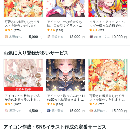
可愛さに極振りしたイラ
アイコン、一枚絵☆立ち
イラスト・アイコン・ヘ
ストを制作いたします ★
絵、目を引くイラスト描
ッダー様々な絵柄で作成
商用利用＆二次利用込
きます イリアム、サム
します 商用可！似顔絵・
5.0
(775)
5.0
(338)
4.9
(277)
み！ミニキャラは小物２
ネ、live2D、YouTube、歌
ブログ・インスタ・動画
15,000
13,000
10,000
点まで無料！★
ってみたも
配信サムネ等用途様々！
木野ねっこ
三笠える
96no くろの
円
円
円
お気に入り登録が多いサービス
満枠対応中
アイコン〜１枚絵まで温
アイコン・歌ってみた・Li
可愛さに極振りしたイラ
かみのあるイラストを描
ve2D立ち絵等描きます ち
ストを制作いたします ★
きます ★ココナラ自体が
びキャラや配信用イラス
商用利用＆二次利用込
5.0
(1076)
5.0
(886)
5.0
(775)
初めての方も、お気軽に
ト等、幅広く制作してい
み！ミニキャラは小物２
4,500
15,000
15,000
ご相談ください♪★
ます！
点まで無料！★
黒豆ちゃ
茶木藍波
木野ねっこ
円
円
円
アイコン作成・SNSイラスト作成の定番サービス