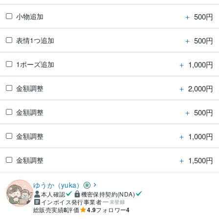
＋
500円
小物追加
＋
500円
表情1つ追加
＋
1,000円
1ポーズ追加
＋
2,000円
金額調整
＋
500円
金額調整
＋
1,000円
金額調整
＋
1,500円
金額調整
ゆうか（yuka）
本人確認
機密保持契約(NDA)
インボイス発行事業者
未登録
総販売実績
8
評価
4.9
フォロワー
4