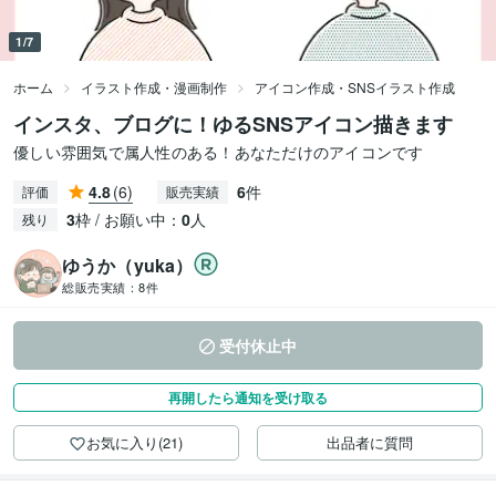
1/7
ホーム
イラスト作成・漫画制作
アイコン作成・SNSイラスト作成
インスタ、ブログに！ゆるSNSアイコン描きます
優しい雰囲気で属人性のある！あなただけのアイコンです
4.8
(6)
6
件
評価
販売実績
3
枠 / お願い中：
0
人
残り
ゆうか（yuka）
総販売実績：
8件
受付休止中
再開したら通知を受け取る
お気に入り(21)
出品者に質問