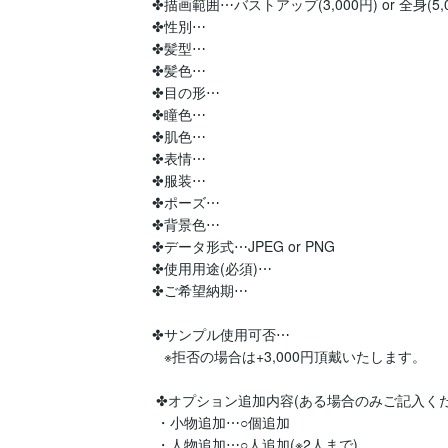
✤描画範囲⋯バストアップ(3,000円) or 全身(5,0
✤性別⋯

✤髪型⋯

✤髪色⋯

✤目の形⋯

✤瞳色⋯

✤肌色⋯

✤表情⋯

✤服装⋯

✤ポーズ⋯

✤背景色⋯

✤データ形式⋯JPEG or PNG

✤使用用途(必須)⋯

✤ご希望納期⋯

✤サンプル使用可否⋯

   ※拒否の場合は+3,000円頂戴いたします。

 ✤オプション追加内容(ある場合のみご記入ください)

 ・小物追加⋯○個追加

 ・人物追加⋯○人追加(※2人まで)
