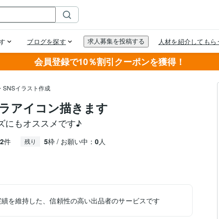
会員登録で10％割引クーポンを獲得！
・SNSイラスト作成
ラアイコン描きます
ズにもオススメです♪
2
件
5
枠 / お願い中：
0
人
残り
実績を維持した、信頼性の高い出品者のサービスです