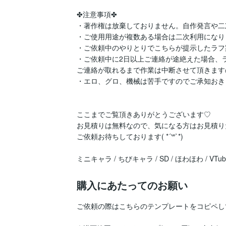
✤注意事項✤

・著作権は放棄しておりません。自作発言や二
・ご使用用途が複数ある場合は二次利用になり
・ご依頼中のやりとりでこちらが提示したラフ
・ご依頼中に2日以上ご連絡が途絶えた場合、
ご連絡が取れるまで作業は中断させて頂きます
・エロ、グロ、機械は苦手ですのでご承知おき
ここまでご覧頂きありがとうございます♡

お見積りは無料なので、気になる方はお見積り
ご依頼お待ちしております( *´꒳`*)

ミニキャラ / ちびキャラ / SD / ほわほわ / VTu
購入にあたってのお願い
ご依頼の際はこちらのテンプレートをコピペし