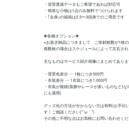
・背景透過データもご希望であれば対応可

・簡単な小物は1点のみ無料でつけられます

・｢全身｣の描画は2.5〜3頭身でのご用意です

✤各種オプション✤

※お急ぎ納品につきまして、ご依頼枚数が1枚の
複数枚の場合はスケジュールによって左右され
主なものはサービス紹介画像にまとめてありま
・背景色差分 ⋯ 1枚につき500円

・衣装差分 ⋯ 1衣装につき1,000円

・衣装が複雑(装飾やレースが多いものなど)な場合
にも適用)

グッズ化の方法が分からない方は有料(お手伝い度
す！ご相談ください(*´ω｀*)

その他ご不明な点はお気軽にお問い合わせくださ