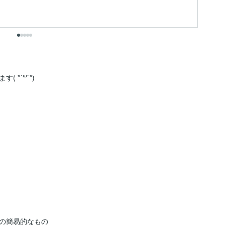
*´꒳`*)

の簡易的なもの
