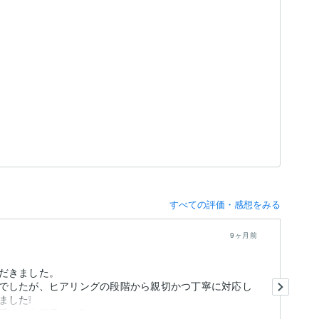
すべての評価・感想をみる
9ヶ月前
だきました。
今
でしたが、ヒアリングの段階から親切かつ丁寧に対応し
ました❕
い
く、大満足です!!
上
も