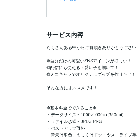
サービス内容
たくさんある中からご覧頂きありがとうございます( 
❁自分だけの可愛いSNSアイコンがほしい！

❁配信にも使える可愛い子を描いて！

❁ミニキャラでオリジナルグッズを作りたい！

そんな方にオススメです！

✤基本料金でできること✤

・データサイズ⋯1000×1000px(350dpi)

・ファイル形式⋯JPEG PNG

・バストアップ価格

・背景は単色、もしくはドットやストライプ等