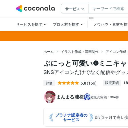
ホーム
イラスト作成・漫画制作
アイコン作成
ぷにっと可愛い❁ミニキャ
SNSアイコンだけでなく配信やグッ
18
5.0
(156)
販売実績
評価
まんまる凜桜
総販売実績：
304件
プラチナ認定者の
直近3ヶ月で高い
サービス