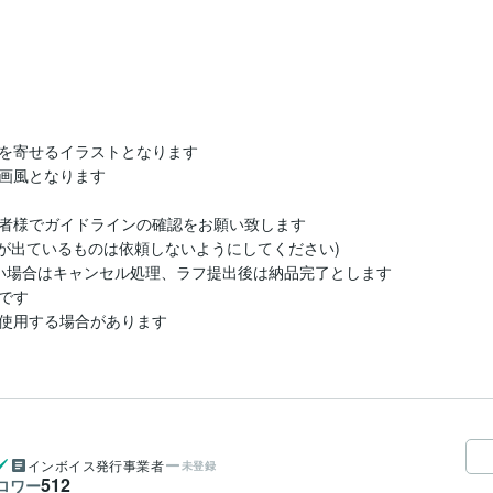
を寄せるイラストとなります

画風となります

者様でガイドラインの確認をお願い致します

が出ているものは依頼しないようにしてください)

い場合はキャンセル処理、ラフ提出後は納品完了とします

す

使用する場合があります
インボイス発行事業者
未登録
512
ロワー