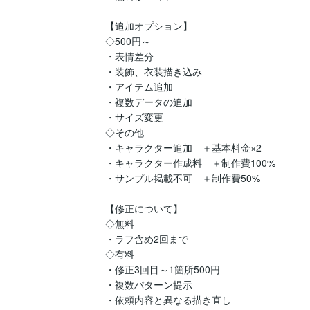
【追加オプション】

◇500円～

・表情差分

・装飾、衣装描き込み

・アイテム追加

・複数データの追加

・サイズ変更

◇その他

・キャラクター追加　＋基本料金×2

・キャラクター作成料　＋制作費100%

・サンプル掲載不可　＋制作費50%

【修正について】

◇無料

・ラフ含め2回まで

◇有料

・修正3回目～1箇所500円

・複数パターン提示

・依頼内容と異なる描き直し
