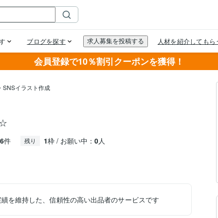
会員登録で10％割引クーポンを獲得！
・SNSイラスト作成
☆
6
件
1
枠 / お願い中：
0
人
残り
実績を維持した、信頼性の高い出品者のサービスです