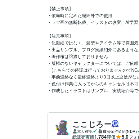
【禁止事項】

・依頼時に定めた範囲外での使用

・ラフ画の無断転載、イラストの改変、AI学習

【注意事項】

・似顔絵ではなく、髪型やアイテム等で雰囲気
・出品サンプル、ブログ実績紹介にあるような
・著作権は譲渡しておりません

・版権のないキャラクターについては、ご依頼
　(こちらでの確認は行っておりませんのでNG
・事前連絡なく最終連絡より3日以上返信がな
・色付け作業に入ってからのキャンセルは不可で
・作成したイラストはサンプル、実績紹介等で
ここじろー
本人確認
機密保持契約(NDA)
1,784
5.0
総販売実績
評価
フォ