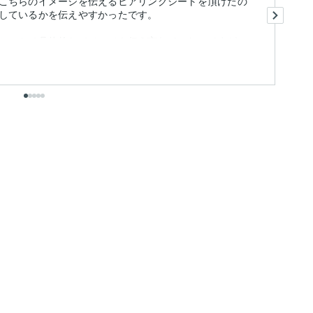
こちらのイメージを伝えるヒアリングシートを頂けたの
こ
しているかを伝えやすかったです。
終
シートで具体的なイメージを伝え忘れていたのですが、
も