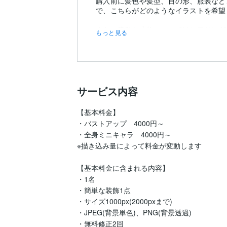
購入前に髪色や髪型、目の形、服装など
で、こちらがどのようなイラストを希望
また、簡単な小物についてはヒアリング
もっと見る
そこも私の好み...
サービス内容
【基本料金】

・バストアップ　4000円～

・全身ミニキャラ　4000円～

※描き込み量によって料金が変動します

【基本料金に含まれる内容】

・1名

・簡単な装飾1点

・サイズ1000px(2000pxまで)

・JPEG(背景単色)、PNG(背景透過)

・無料修正2回
