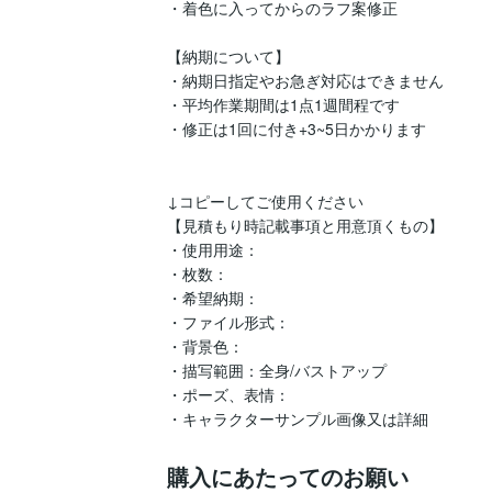
・着色に入ってからのラフ案修正

【納期について】

・納期日指定やお急ぎ対応はできません

・平均作業期間は1点1週間程です

・修正は1回に付き+3~5日かかります

↓コピーしてご使用ください

【見積もり時記載事項と用意頂くもの】　

・使用用途：

・枚数：

・希望納期：

・ファイル形式：

・背景色：

・描写範囲：全身/バストアップ

・ポーズ、表情：

・キャラクターサンプル画像又は詳細
購入にあたってのお願い