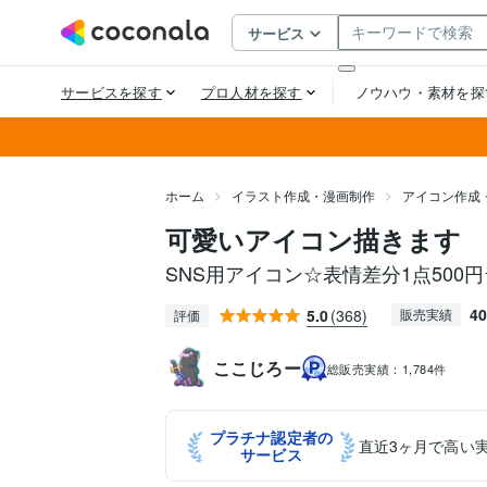
ホーム
イラスト作成・漫画制作
アイコン作成
可愛いアイコン描きます
SNS用アイコン☆表情差分1点500円
40
5.0
(368)
販売実績
評価
ここじろー
総販売実績：
1,784件
プラチナ認定者の
直近3ヶ月で高い
サービス