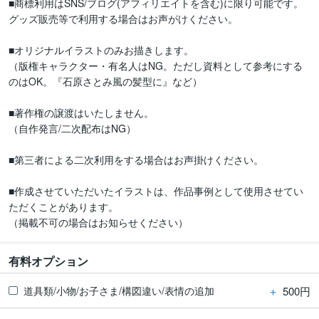
■商標利用はSNS/ブログ(アフィリエイトを含む)に限り可能です。
グッズ販売等で利用する場合はお声がけください。

■オリジナルイラストのみお描きします。

（版権キャラクター・有名人はNG。ただし資料として参考にする
のはOK。『石原さとみ風の髪型に』など）

■著作権の譲渡はいたしません。

（自作発言/二次配布はNG）

■第三者による二次利用をする場合はお声掛けください。

■作成させていただいたイラストは、作品事例として使用させてい
ただくことがあります。

（掲載不可の場合はお知らせください）
有料オプション
＋
500円
道具類/小物/お子さま/構図違い/表情の追加