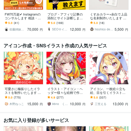
FW70万超✔ Instagramの
ブログ・アフィリ記事の
くすみカラー×余白で上品
コンサルします 相談・質
添削とサイト診断します
な名刺制作いたします 渡
問・添削など、何でもO
現役アフィリエイターの
すたびに「素敵」と言わ
5.0
(41)
5.0
(169)
5.0
(18)
K！あなただけの専任パー
本気の記事添削・構成や
れる。自信が持てる、洗
70,000
12,000
5,500
トナー
修正点アドバイス
練された名刺。
佐藤姉妹｜Instagramプロマーケタ
SEOサイボーグ
hicohico design
円
円
円
アイコン作成・SNSイラスト作成の人気サービス
満枠対応中
可愛さに極振りしたイラ
イラスト・アイコン・ヘ
アイコン、一枚絵☆立ち
ストを制作いたします ★
ッダー様々な絵柄で作成
絵、目を引くイラスト描
商用利用＆二次利用込
します 商用可！似顔絵・
きます イリアム、サム
5.0
(775)
4.9
(277)
5.0
(337)
み！ミニキャラは小物２
ブログ・インスタ・動画
ネ、live2D、YouTube、歌
15,000
10,000
13,000
点まで無料！★
配信サムネ等用途様々！
ってみたも
木野ねっこ
96no くろの
三笠える
円
円
円
お気に入り登録が多いサービス