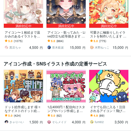
満枠対応中
満枠対応中
満枠対応中
アイコン〜１枚絵まで温
アイコン・歌ってみた・Li
可愛さに極振りしたイラ
かみのあるイラストを描
ve2D立ち絵等描きます ち
ストを制作いたします ★
きます ★ココナラ自体が
びキャラや配信用イラス
商用利用＆二次利用込
5.0
(1075)
5.0
(884)
5.0
(775)
初めての方も、お気軽に
ト等、幅広く制作してい
み！ミニキャラは小物２
4,500
15,000
15,000
ご相談ください♪★
ます！
点まで無料！★
黒豆ちゃ
茶木藍波
木野ねっこ
円
円
円
アイコン作成・SNSイラスト作成の定番サービス
ドット絵作成します 様々
1点4000円！配信向けスタ
イヤでも目に入る！注目
なテイストのドット絵を
ンプやバッジ作成します Y
されるアイコン！飛び出
制作いたします。
outubeやTwitchに◎文字無
します キャラ映えする！
5.0
(424)
5.0
(62)
4.9
(89)
し差分イラスト付き！
配色バランス絶妙すぎ
1,500
4,000
3,500
る！キャッチアイコン！
きゃりぺい
そらメイド
fumi02
円
円
円