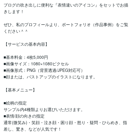
ブログの吹き出しに便利な『表情違いのアイコン』をセットでお描
きします！

ぜひ、私のプロフィールより、ポートフォリオ（作品事例）をご覧
ください＾＾

【サービスの基本内容】

■基本料金：4枚5,000円

■画像サイズ：1080×1080ピクセル

■画像形式：PNG（背景透過/JPEG対応可）

■顔または、バストアップのイラストになります。

【基本メニュー】

■絵柄の指定

サンプル内4種類よりお選びいただけます。

■表情/顔の向きの指定

通常(微笑み)・笑顔・泣き顔・困り顔・怒り・疑問・ひらめき、指
差し、驚き、などが人気です！
