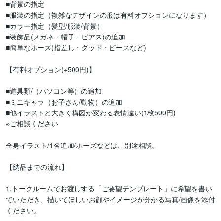
■背景の指定

■服装の指定（複雑なデザインの服は有料オプションになります）

■カラー指定（髪型/服装/背景）

■装飾品(メガネ・帽子・ピアス)の追加

■簡単なポーズ(指差し・グッド・ピースなど)

【有料オプション(+500円)】

■道具類/（パソコン等）の追加

■ミニキャラ（お子さん/動物）の追加

■他イラストと大きく構図が変わる表情違い(1枚500円)

※ご相談ください

全身イラスト/1名追加/ポーズなどは、別途相談。

【納品までの流れ】

1.トークルームでお渡しする「ご要望テンプレート」に希望を書い
ていただき、描いてほしいお顔やイメージが分かる写真/画像を添付
ください。
