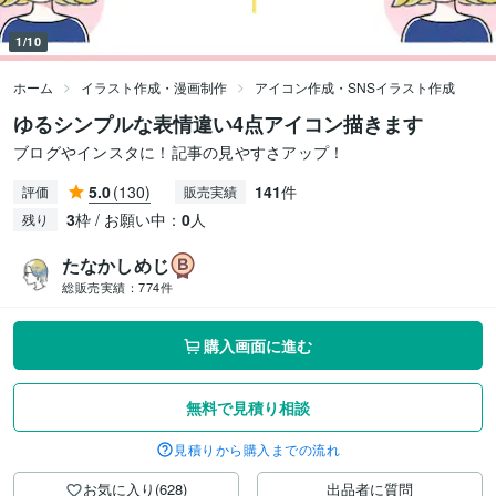
1/10
ホーム
イラスト作成・漫画制作
アイコン作成・SNSイラスト作成
ゆるシンプルな表情違い4点アイコン描きます
ブログやインスタに！記事の見やすさアップ！
5.0
(130)
141
件
評価
販売実績
3
枠 / お願い中：
0
人
残り
たなかしめじ
総販売実績：
774件
購入画面に進む
無料で見積り相談
見積りから購入までの流れ
お気に入り(628)
出品者に質問