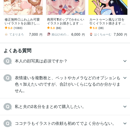
修正無料◎ふわふわ可愛
商用可❣️ポップでかわいい
カートゥーン風など目を
いイラストをお届けしま
イラストお描きします 配
引くイラスト描きます SN
す X、YouTube、グッズな
信背景／アイコン／ヘッ
Sアイコンや記念イラス
5.0
(1083)
5.0
(66)
5.0
(38)
ど様々な用途で使用可能
ダー／一枚絵／グッズ／
ト、立ち絵、キャラデザ
7,000
6,000
7,500
です◎
プレゼントにも
におすすめ！
てまりまろ
姫山ひめのすけ
はくちゅーむ
円
円
円
よくある質問
本人の顔写真は必須ですか？
表情違いを複数枚と、ペットやカメラなどのオプションも
色々加えたいのですが、合計がいくらになるのか分かりま
せん。
私と夫の2名分をまとめて購入したい。
ココナラもイラストの依頼も初めてでよく分からない。