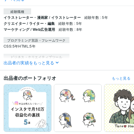
経験職種
イラストレーター・漫画家 / イラストレーター
経験年数 : 5年
クリエイター / ライター・編集
経験年数 : 5年
マーケティング / Web広告運用
経験年数 : 8年
プログラミング言語・フレームワーク
CSS:5年
HTML:5年
ビジネス・クリエイティブツール
出品者の実績をもっと見る
Vrew:1年
LumaFusion:4年
Canva:6年
Procreate:5年
出品者のポートフォリオ
もっと見る