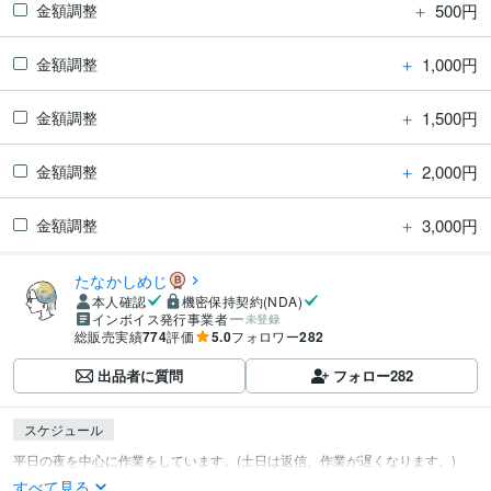
＋
500円
金額調整
＋
1,000円
金額調整
＋
1,500円
金額調整
＋
2,000円
金額調整
＋
3,000円
金額調整
たなかしめじ
本人確認
機密保持契約(NDA)
インボイス発行事業者
未登録
総販売実績
774
評価
5.0
フォロワー
282
出品者に質問
フォロー
282
スケジュール
すべて見る