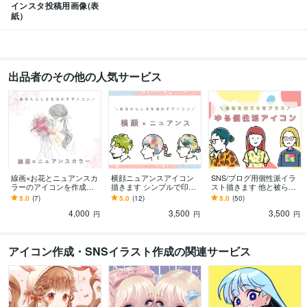
インスタ投稿用画像(表
紙）
出品者のその他の人気サービス
線画×お花とニュアンスカ
横顔ニュアンスアイコン
SNS/ブログ用個性派イラ
ラーのアイコンを作成し
描きます シンプルで印象
スト描きます 他と被らな
ます 繊細で愛が溢れるイ
的！他と被らない個性派
い！印象に残るイラスト
5.0
(7)
5.0
(12)
5.0
(50)
ラスト♡花束代込み
イラスト
4,000
3,500
3,500
円
円
円
アイコン作成・SNSイラスト作成の関連サービス