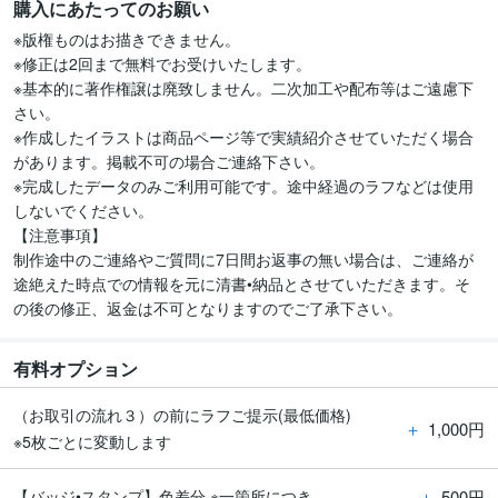
購入にあたってのお願い
※版権ものはお描きできません。

※修正は2回まで無料でお受けいたします。

※基本的に著作権譲は廃致しません。二次加工や配布等はご遠慮下
さい。

※作成したイラストは商品ページ等で実績紹介させていただく場合
があります。掲載不可の場合ご連絡下さい。

※完成したデータのみご利用可能です。途中経過のラフなどは使用
しないでください。

【注意事項】

制作途中のご連絡やご質問に7日間お返事の無い場合は、ご連絡が
途絶えた時点での情報を元に清書•納品とさせていただきます。そ
の後の修正、返金は不可となりますのでご了承下さい。
有料オプション
（お取引の流れ３）の前にラフご提示(最低価格)
＋
1,000円
※5枚ごとに変動します
＋
500円
【バッジ•スタンプ】色差分 ※一箇所につき