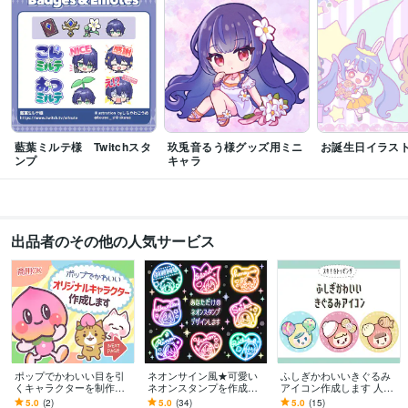
藍葉ミルテ様 Twitchスタ
玖兎音るう様グッズ用ミニ
お誕生日イラス
ンプ
キャラ
出品者のその他の人気サービス
ポップでかわいい目を引
ネオンサイン風★可愛い
ふしぎかわいいきぐるみ
くキャラクターを制作し
ネオンスタンプを作成し
アイコン作成します 人と
ます 【商用利用可能】Vtu
ます 商用可！Vtuber•配信
被らない、個性的で覚え
5.0
(2)
5.0
(34)
5.0
(15)