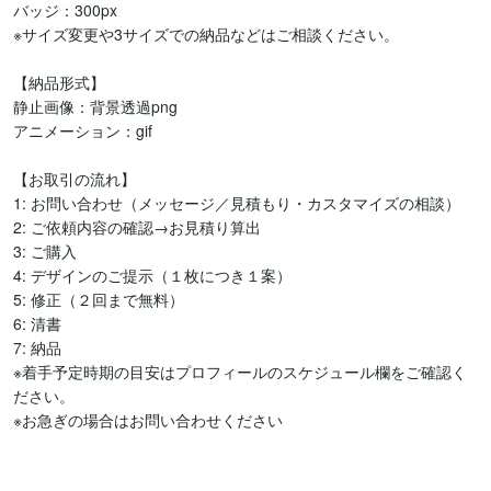
バッジ：300px

※サイズ変更や3サイズでの納品などはご相談ください。

【納品形式】

静止画像：背景透過png

アニメーション：gif

【お取引の流れ】

1: お問い合わせ（メッセージ／見積もり・カスタマイズの相談）

2: ご依頼内容の確認→お見積り算出

3: ご購入

4: デザインのご提示（１枚につき１案）

5: 修正（２回まで無料）

6: 清書

7: 納品

※着手予定時期の目安はプロフィールのスケジュール欄をご確認く
ださい。

※お急ぎの場合はお問い合わせください
