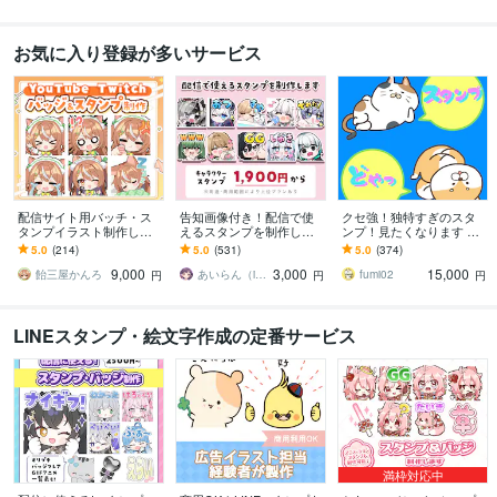
お気に入り登録が多いサービス
配信サイト用バッチ・ス
告知画像付き！配信で使
クセ強！独特すぎのスタ
タンプイラスト制作しま
えるスタンプを制作しま
ンプ！見たくなります 大
す 企業実績あり！メンバ
す アニメーションスタン
手企業様お墨付きクオリ
5.0
(214)
5.0
(531)
5.0
(374)
ーシップやサブスク特典
プも対応はじめました！
ティ！キャラ映え間違い
9,000
3,000
15,000
に最適！
ナシ！
飴三屋かんろ
あいらん（iran_stn）
fumi02
円
円
円
LINEスタンプ・絵文字作成の定番サービス
満枠対応中