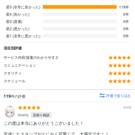
星5 (非常に良かった)
119件
星4 (良かった)
0件
星3 (普通)
0件
星2 (悪かった)
0件
星1 (非常に悪かった)
0件
項目別評価
サービス内容/提案のわかりやすさ
コミュニケーション
クオリティ
スケジュール
119
評価で絞り込む
件の評価
6日前
kiralily
見積り相談
この度は本当にありがとうございました！

完成したスタンプがとにかく可愛くて、大満足です！！
