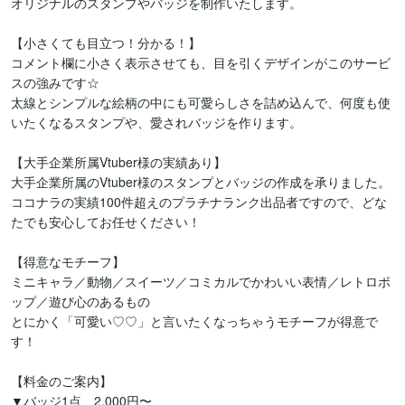
オリジナルのスタンプやバッジを制作いたします。

【小さくても目立つ！分かる！】

コメント欄に小さく表示させても、目を引くデザインがこのサービ
スの強みです☆

太線とシンプルな絵柄の中にも可愛らしさを詰め込んで、何度も使
いたくなるスタンプや、愛されバッジを作ります。

【大手企業所属Vtuber様の実績あり】

大手企業所属のVtuber様のスタンプとバッジの作成を承りました。

ココナラの実績100件超えのプラチナランク出品者ですので、どな
たでも安心してお任せください！

【得意なモチーフ】

ミニキャラ／動物／スイーツ／コミカルでかわいい表情／レトロポ
ップ／遊び心のあるもの

とにかく「可愛い♡♡」と言いたくなっちゃうモチーフが得意で
す！

【料金のご案内】

▼バッジ1点　2,000円〜
