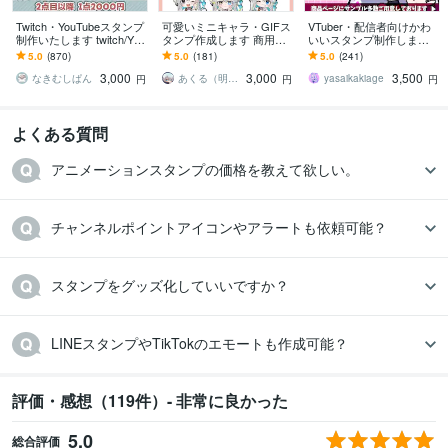
Twitch・YouTubeスタンプ
可愛いミニキャラ・GIFス
VTuber・配信者向けかわ
制作いたします twitch/You
タンプ作成します 商用込
いいスタンプ制作します
Tube/tiktok配信用スタンプ
み！Twitch,Youtube,LINE
配信をもっとかわいく盛
5.0
(870)
5.0
(181)
5.0
(241)
制作
用など＊
り上げたいVTuber・配信
3,000
3,000
3,500
者さまへ！
なきむしぱん
あくる（明来）※来年納品分︰受付中
yasaikakiage
円
円
円
よくある質問
アニメーションスタンプの価格を教えて欲しい。
チャンネルポイントアイコンやアラートも依頼可能？
スタンプをグッズ化していいですか？
LINEスタンプやTikTokのエモートも作成可能？
評価・感想（119件）- 非常に良かった
5.0
総合評価