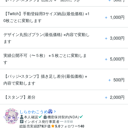
【Twitch】手動登録用3サイズ納品(最低価格) ※1
＋
1,000円
0枚ごとに変動します
デザイン丸投げプラン(最低価格) ※内容で変動し
＋
3,000円
ます
実績公開不可（〜５枚） ※５枚ごとに変動しま
＋
5,000円
す
【バッジ•スタンプ】描き足し差分(最低価格) ※
＋
500円
内容で変動します
＋
2,000円
【スタンプ】差分
しらかわこうめ
本人確認
機密保持契約(NDA)
インボイス発行事業者
未登録
総販売実績
279
評価
5.0
フォロワー
140