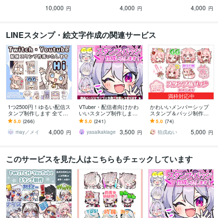
berさんの相棒にも！
者さんのグッズやSNS運
てもらえるアイコンです♪
10,000
4,000
4,000
用にも♪
円
円
円
LINEスタンプ・絵文字作成の関連サービス
満枠対応中
1つ2500円！ゆるい配信ス
VTuber・配信者向けかわ
かわいいメンバーシップ
タンプ制作します 全て商
いいスタンプ制作します
スタンプ＆バッジ制作致
用利用料・二次利用料込
配信をもっとかわいく盛
します YouTube・Twitch
5.0
(266)
5.0
(241)
5.0
(74)
み！
り上げたいVTuber・配信
以外の用途でもご利用可
4,000
3,500
5,000
者さまへ！
能！
may／メイ
yasaikakiage
狛戌ぬい
円
円
円
このサービスを見た人はこちらもチェックしています