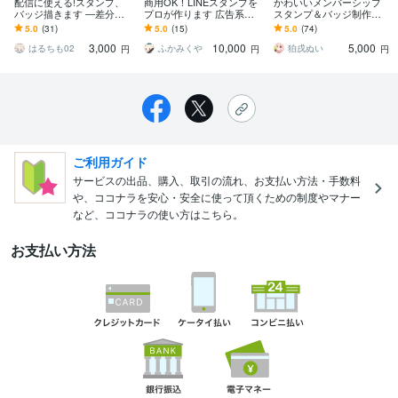
配信に使える!スタンプ、
商用OK！LINEスタンプを
かわいいメンバーシップ
バッジ描きます ―差分、
プロが作ります 広告系デ
スタンプ＆バッジ制作致
アニメ、一覧表…多彩な
ザイナー社員の経験者が
します YouTube・Twitch
5.0
(31)
5.0
(15)
5.0
(74)
オプションで理想をかた
描きます
以外の用途でもご利用可
3,000
10,000
5,000
ちに！
能！
はるちも02
ふかみくや
狛戌ぬい
円
円
円
ご利用ガイド
サービスの出品、購入、取引の流れ、お支払い方法・手数料
や、ココナラを安心・安全に使って頂くための制度やマナー
など、ココナラの使い方はこちら。
お支払い方法