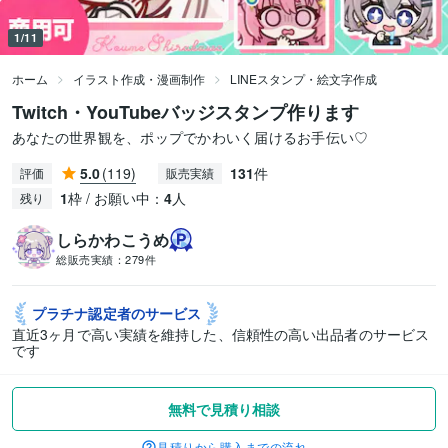
1/11
ホーム
イラスト作成・漫画制作
LINEスタンプ・絵文字作成
Twitch・YouTubeバッジスタンプ作ります
あなたの世界観を、ポップでかわいく届けるお手伝い♡
5.0
(119)
131
件
評価
販売実績
1
枠 / お願い中：
4
人
残り
しらかわこうめ
総販売実績：
279件
プラチナ認定者の
サービス
直近3ヶ月で高い実績を維持した、信頼性の高い出品者のサービス
です
無料で見積り相談
見積りから購入までの流れ