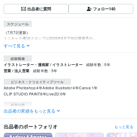
出品者に質問
フォロー
140
スケジュール
（7月7日更新）

ミニキャラ•配信スタンプは2026年8月下旬以降着手の...
すべて見る
経験職種
イラストレーター・漫画家 / イラストレーター
経験年数 : 5年
営業 / 法人営業
経験年数 : 5年
ビジネス・クリエイティブツール
Adobe Photoshop:4年
Adobe Illustrator:4年
Canva:1年
CLIP STUDIO PAINT:6年
Live2D:0年
得意分野
出品者の実績をもっと見る
イラスト作成・漫画制作
ミニキャラ作成
キャラクターデザイン
SNSア
イコン作成
配信スタンプ/LINEスタンプ作成
マーケティング
ゆるキャラ
Twitter
Instagram
Vtuber
ミニキャラ
出品者のポートフォリオ
もっと見る
SDキャラ
デフォルメキャラ
ビジネス
twitch