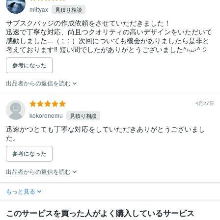
miityax
見積り相談
サブスクバッジの作成依頼をさせていただきました！

迅速で丁寧な対応、尚且つクオリティの高いデザインをいただいて
感動しました...（ ;  ; ）次回についても機会がありましたら是非と
考えております‼︎ 短い間でしたがありがとうございました^›⩊‹^ ੭
参考になった
出品者からの返信を読む
4月27日
kokoronemu
見積り相談
迅速かつとても丁寧な対応をしていただきありがとうございまし
た。
参考になった
出品者からの返信を読む
もっと見る
このサービスを買った人がよく購入しているサービス