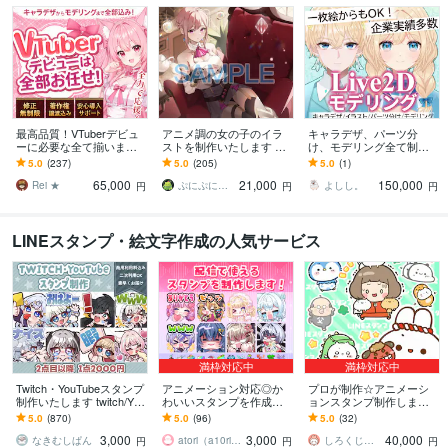
最高品質！VTuberデビュ
アニメ調の女の子のイラ
キャラデザ、パーツ分
ーに必要な全て揃います
ストを制作いたします サ
け、モデリング全て制作
実績1500件以上｜全工程
ムネイルやキャラクター
します 男女問わずモデル
5.0
(237)
5.0
(205)
5.0
(1)
対応・著作権譲渡込｜初
イラストとしていかがで
制作をおこなっておりま
65,000
21,000
150,000
心者も安心
しょうか！
す！
Rei ★
ぷにぷにめろん
よしし。
円
円
円
LINEスタンプ・絵文字作成の人気サービス
満枠対応中
満枠対応中
Twitch・YouTubeスタンプ
アニメーション対応◎か
プロが制作☆アニメーシ
制作いたします twitch/You
わいいスタンプを作成し
ョンスタンプ制作します L
Tube/tiktok配信用スタンプ
ます 企業実績多数有！Yo
INE、YouTube、Twitch用
5.0
(870)
5.0
(96)
5.0
(32)
制作
uTube・Twitch・TikTok☆
アニメスタンプ制作☆
3,000
3,000
40,000
なきむしぱん
atori（a10ri_p）
しろくじらプラスし
円
円
円