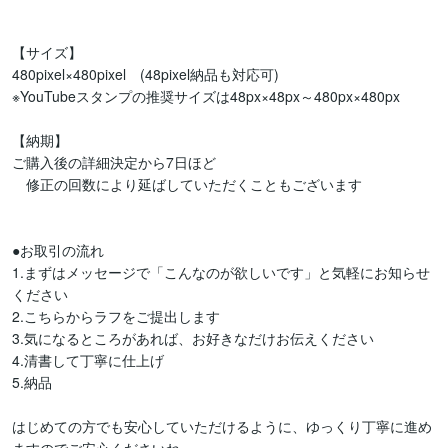
【サイズ】

480pixel×480pixel　(48pixel納品も対応可)

※YouTubeスタンプの推奨サイズは48px×48px～480px×480px

【納期】

ご購入後の詳細決定から7日ほど

　修正の回数により延ばしていただくこともございます

●お取引の流れ

1.まずはメッセージで「こんなのが欲しいです」と気軽にお知らせ
ください

2.こちらからラフをご提出します

3.気になるところがあれば、お好きなだけお伝えください

4.清書して丁寧に仕上げ

5.納品

はじめての方でも安心していただけるように、ゆっくり丁寧に進め