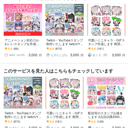
満枠対応中
アニメーション対応◎か
Twitch・YouTubeスタンプ
可愛いミニキャラ・GIFス
わいいスタンプを作成し
制作いたします twitch/You
タンプ作成します 商用込
ます 企業実績多数有！Yo
Tube/tiktok配信用スタンプ
み！Twitch,Youtube,LINE
5.0
(96)
5.0
(870)
5.0
(181)
uTube・Twitch・TikTok☆
制作
用など＊
3,000
3,000
3,000
atori（a10ri_p）
なきむしぱん
あくる（明来）※来年納品分︰受付中
円
円
円
このサービスを見た人はこちらもチェックしています
Twitch・YouTubeスタンプ
可愛いミニキャラ・GIFス
配信等のスタンプお描き
制作いたします twitch/You
タンプ作成します 商用込
します 2点目以降2000
Tube/tiktok配信用スタンプ
み！Twitch,Youtube,LINE
円。GIFアニメーションス
5.0
(870)
5.0
(181)
5.0
(128)
制作
用など＊
タンプも！
3,000
3,000
3,000
なきむしぱん
あくる（明来）※来年納品分︰受付中
しのんの