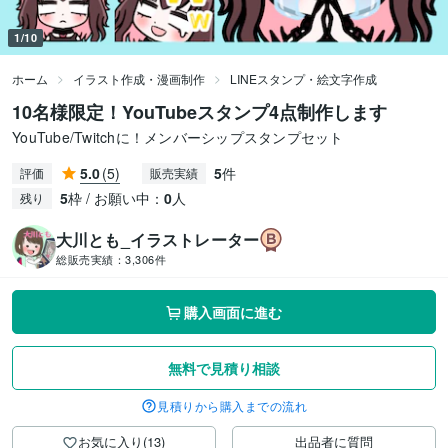
1/10
ホーム
イラスト作成・漫画制作
LINEスタンプ・絵文字作成
10名様限定！YouTubeスタンプ4点制作します
YouTube/Twitchに！メンバーシップスタンプセット
5.0
(5)
5
件
評価
販売実績
5
枠 / お願い中：
0
人
残り
大川とも_イラストレーター
総販売実績：
3,306件
購入画面に進む
無料で見積り相談
見積りから購入までの流れ
お気に入り(13)
出品者に質問