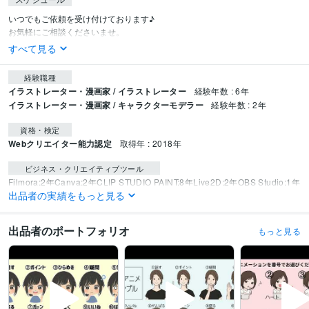
いつでもご依頼を受け付けております♪

お気軽にご相談くださいませ。
すべて見る
経験職種
イラストレーター・漫画家 / イラストレーター
経験年数 : 6年
イラストレーター・漫画家 / キャラクターモデラー
経験年数 : 2年
資格・検定
Webクリエイター能力認定
取得年 : 2018年
ビジネス・クリエイティブツール
Filmora:2年
Canva:2年
CLIP STUDIO PAINT:8年
Live2D:2年
OBS Studio:1年
出品者の実績をもっと見る
Vtube Studio:2年
得意分野
出品者のポートフォリオ
もっと見る
イラスト作成・漫画制作
アイコン
似顔絵アイコン
表情イラスト
Vtube
r・立ち絵・パーツ分け
Vtuber・live2d・モデリング
Vtuber 全行程フルサ
ポートセット
イラスト
似顔絵
アイコン
Twitter
インスタ
Vtuber
モデリング
Live2D
立ち絵
パーツ分け
動画編集・映像制作
GIFアニメーション　イラスト作成