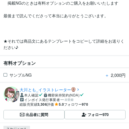
　掲載NGのときは有料オプションのご購入をお願いいたします

最後まで読んでくださって本当にありがとうございます。

★それでは商品文にあるテンプレートをコピーして詳細をお送りく
ださい♪
有料オプション
＋
2,000円
サンプルNG
大川とも_イラストレーター
本人確認
機密保持契約(NDA)
インボイス発行事業者
未登録
総販売実績
3,306
評価
5.0
フォロワー
970
出品者に質問
フォロー
970
スケジュール