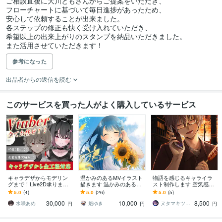
ご相談直後に大川ともさんからご提案をいただき、

フローチャートに基づいて毎日進捗があったため、

安心して依頼することが出来ました。

各ステップの修正も快く受け入れていただき、

希望以上の出来上がりのスタンプを納品いただきました。

また活用させていただきます！
参考になった
出品者からの返信を読む
このサービスを買った人がよく購入しているサービス
キャラデザからモデリン
温かみのあるMVイラスト
物語を感じるキャライラ
グまで！Live2D承ります
描きます 温かみのある、
スト制作します 空気感・
他サイトで多数お取引実
ほっこりするようなイラ
感情表現を重視していま
5.0
(4)
5.0
(26)
5.0
(5)
績あり！Vtuberになりた
ストおまかせください^^
す!
30,000
10,000
8,500
い方向け！
水咲あめ
魁ゆき
ヌタマキツクシ
円
円
円