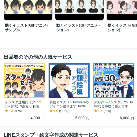
Instagram
リール
動画
アニメーションgif
ショート動画
動くイラスト(GIFアニメ)
動くイラスト(GIFアニメー
動くイラスト(GI
サンプル
ション)
ション)
出品者のその他の人気サービス
インスタ運用に【アイコ
男性オススメ✨Twitter/Xの
大好評✨インスタ、YouTu
ン+表情】9点セット描き
アイコン描きます Twitter/
beなど挿絵に使えます イ
ます 『x/ツイッター』『Y
X 、インスタ、YouTubeな
ンスタ『フィード投稿』Y
5.0
(378)
5.0
(1362)
5.0
(556)
ouTube』『TikTok』にも
どアイコンに
ouTubeの動画、アイコン
4,000
5,000
6,000
♪
に✨️
円
円
円
LINEスタンプ・絵文字作成の関連サービス