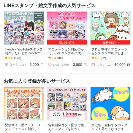
LINEスタンプ・絵文字作成の人気サービス
満枠対応中
満枠対応中
Twitch・YouTubeスタンプ
アニメーション対応◎か
プロが制作☆アニメーシ
制作いたします twitch/You
わいいスタンプを作成し
ョンスタンプ制作します L
Tube/tiktok配信用スタンプ
ます 企業実績多数有！Yo
INE、YouTube、Twitch用
5.0
(870)
5.0
(96)
5.0
(32)
制作
uTube・Twitch・TikTok☆
アニメスタンプ制作☆
3,000
3,000
40,000
なきむしぱん
atori（a10ri_p）
しろくじらプラスし
円
円
円
お気に入り登録が多いサービス
配信サイト用バッチ・ス
告知画像付き！配信で使
クセ強！独特すぎのスタ
タンプイラスト制作しま
えるスタンプを制作しま
ンプ！見たくなります 大
す 企業実績あり！メンバ
す アニメーションスタン
手企業様お墨付きクオリ