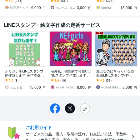
5.0
(214)
5.0
(531)
5.0
(374)
ーシップやサブスク特典
プも対応はじめました！
ティ！キャラ映え間違い
9,000
3,000
15,000
に最適！
ナシ！
飴三屋かんろ
あいらん（iran_stn）
fumi02
円
円
円
LINEスタンプ・絵文字作成の定番サービス
オリジナルLINEスタンプ
海外風、個性的で可愛いLI
激安なのにそっくりな似
制作致します 著作権譲渡
NEスタンプ作成します LI
顔絵LINEスタンプ作りま
＆商用、二次利用可能な
NEスタンプ以外のイラス
す 多くのプロ野球選手か
5.0
(8)
5.0
(10)
4.9
(53)
コミコミ価格！
トもお気軽にお問い合わ
ら依頼される似顔絵師が
15,000
8,000
6,000
せください
誠心誠意作ります！
ねこまるうさこ
leclub_momo
Portraitstudio DACCi
円
円
円
ご利用ガイド
サービスの出品、購入、取引の流れ、お支払い方法・手数料
や、ココナラを安心・安全に使って頂くための制度やマナー