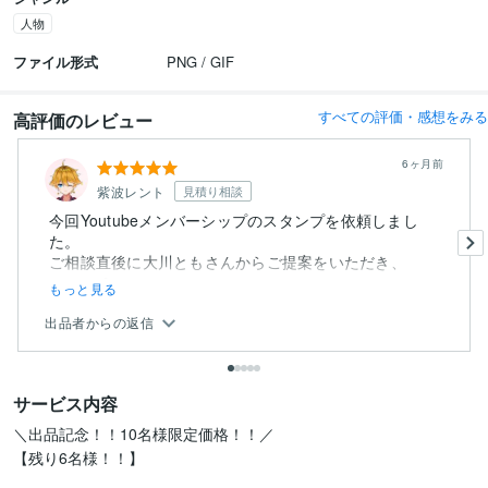
人物
ファイル形式
PNG / GIF
すべての評価・感想をみる
高評価のレビュー
6ヶ月前
紫波レント
見積り相談
今回Youtubeメンバーシップのスタンプを依頼しまし
た。
ご相談直後に大川ともさんからご提案をいただき、
フローチャー...
もっと見る
出品者からの返信
サービス内容
＼出品記念！！10名様限定価格！！／

【残り6名様！！】
