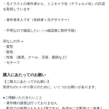
・元イラストの著作者から、ミニキャラ化（デフォルメ化）の許諾
を取得しています

・著作者本人です（依頼者＝元デザイナー）

・不明なので確認したい（→確認後に制作可能）

④なしの方→

・髪型　

・髪色

・性格　(腹黒、クール、活発、臆病など)

・モチーフ
購入にあたってのお願い
【ご購入にあたってのお願い】

気持ちのいいやり取りのために、いくつかお願いがあります。

●ご理解いただきたいこと

・著作権の譲渡は行っておりません

　配信での使用はもちろんOKですが、転売や二次配布はご遠慮く