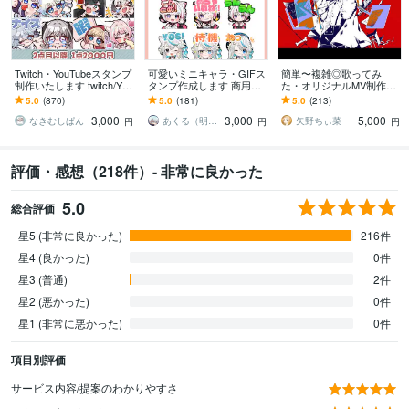
Twitch・YouTubeスタンプ
可愛いミニキャラ・GIFス
簡単〜複雑◎歌ってみ
制作いたします twitch/You
タンプ作成します 商用込
た・オリジナルMV制作し
Tube/tiktok配信用スタンプ
み！Twitch,Youtube,LINE
ます Vtuber・歌い手必
5.0
(870)
5.0
(181)
5.0
(213)
制作
用など＊
見！お任せ〜本家再現ま
3,000
3,000
5,000
で可能！
なきむしぱん
あくる（明来）※来年納品分︰受付中
矢野ちぃ菜
円
円
円
評価・感想（218件）- 非常に良かった
5.0
総合評価
星5 (非常に良かった)
216件
星4 (良かった)
0件
星3 (普通)
2件
星2 (悪かった)
0件
星1 (非常に悪かった)
0件
項目別評価
サービス内容/提案のわかりやすさ