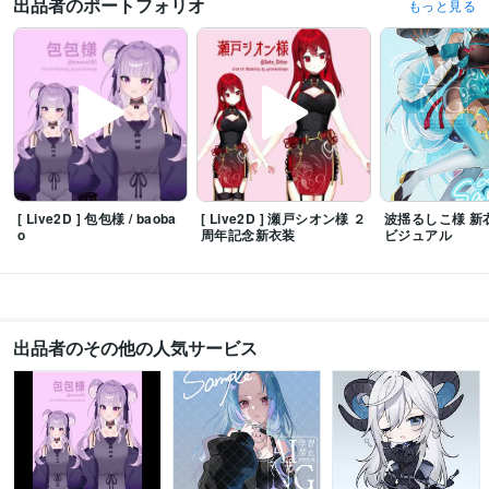
出品者のポートフォリオ
もっと見る
[ Live2D ] 包包様 / baoba
[ Live2D ] 瀬戸シオン様 ２
波揺るしこ様 新
o
周年記念新衣装
ビジュアル
出品者のその他の人気サービス