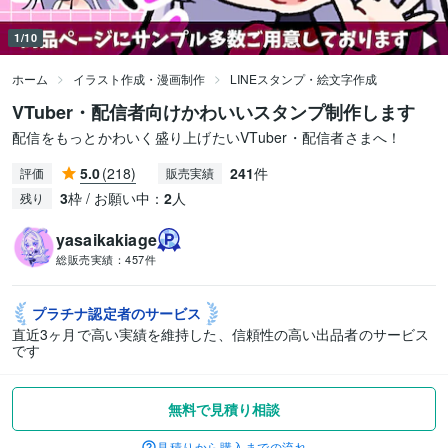
1/10
ホーム
イラスト作成・漫画制作
LINEスタンプ・絵文字作成
VTuber・配信者向けかわいいスタンプ制作します
配信をもっとかわいく盛り上げたいVTuber・配信者さまへ！
5.0
(218)
241
件
評価
販売実績
3
枠 / お願い中：
2
人
残り
yasaikakiage
総販売実績：
457件
プラチナ認定者の
サービス
直近3ヶ月で高い実績を維持した、信頼性の高い出品者のサービス
です
無料で見積り相談
見積りから購入までの流れ