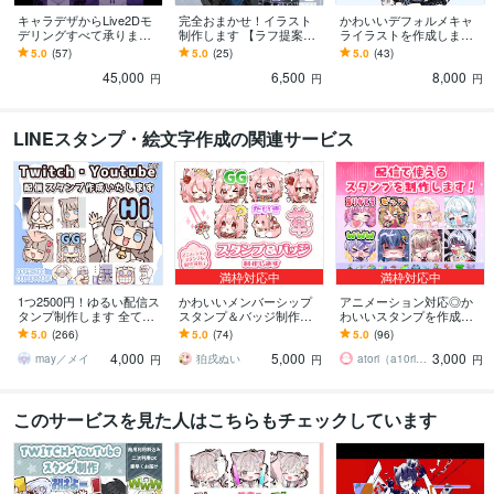
キャラデザからLive2Dモ
完全おまかせ！イラスト
かわいいデフォルメキャ
デリングすべて承ります
制作します 【ラフ提案な
ライラストを作成します
デッサンに基づいたリア
し・修正なし】の代わり
かわいいデフォルメ・ミ
5.0
(57)
5.0
(25)
5.0
(43)
ルなモデルを作成いたし
にお安く提供いたします♪
ニ・SDキャライラスト作
45,000
6,500
8,000
ます！
成いたします！
円
円
円
LINEスタンプ・絵文字作成の関連サービス
満枠対応中
満枠対応中
1つ2500円！ゆるい配信ス
かわいいメンバーシップ
アニメーション対応◎か
タンプ制作します 全て商
スタンプ＆バッジ制作致
わいいスタンプを作成し
用利用料・二次利用料込
します YouTube・Twitch
ます 企業実績多数有！Yo
5.0
(266)
5.0
(74)
5.0
(96)
み！
以外の用途でもご利用可
uTube・Twitch・TikTok☆
4,000
5,000
3,000
能！
may／メイ
狛戌ぬい
atori（a10ri_p）
円
円
円
このサービスを見た人はこちらもチェックしています