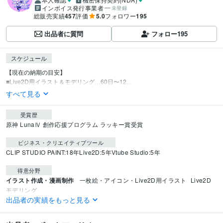
インボイス発行事業者
未登録
総販売実績
457
評価
5.0
フォロワー
195
出品者に質問
フォロー
195
スケジュール
【現在の納期の目安】

■Live2D用イラスト＆モデリング…60日〜12...
すべて見る
受賞歴
原神 LunaⅣ 創作応援プログラム ラッキー賞受賞
ビジネス・クリエイティブツール
CLIP STUDIO PAINT:18年
Live2D:5年
Vtube Studio:5年
得意分野
イラスト作成・漫画制作
一枚絵・アイコン・Live2D用イラスト
Live2D
モデリング
出品者の実績をもっと見る
イラスト作成・漫画制作
ストリーマー向けスタンプ
イラスト 配信