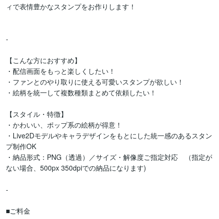
ィで表情豊かなスタンプをお作りします！

-

【こんな方におすすめ】

・配信画面をもっと楽しくしたい！

・ファンとのやり取りに使える可愛いスタンプが欲しい！

・絵柄を統一して複数種類まとめて依頼したい！

【スタイル・特徴】

・かわいい、ポップ系の絵柄が得意！

・Live2Dモデルやキャラデザインをもとにした統一感のあるスタン
プ制作OK

・納品形式：PNG（透過）／サイズ・解像度ご指定対応　（指定が
ない場合、500px 350dpiでの納品になります)

-

■ご料金
