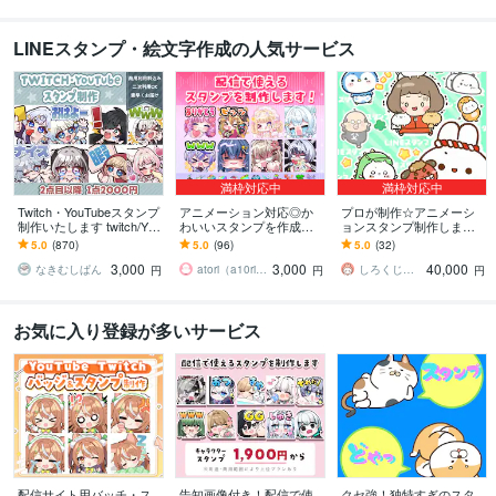
LINEスタンプ・絵文字作成の人気サービス
満枠対応中
満枠対応中
Twitch・YouTubeスタンプ
アニメーション対応◎か
プロが制作☆アニメーシ
制作いたします twitch/You
わいいスタンプを作成し
ョンスタンプ制作します L
Tube/tiktok配信用スタンプ
ます 企業実績多数有！Yo
INE、YouTube、Twitch用
5.0
(870)
5.0
(96)
5.0
(32)
制作
uTube・Twitch・TikTok☆
アニメスタンプ制作☆
3,000
3,000
40,000
なきむしぱん
atori（a10ri_p）
しろくじらプラスし
円
円
円
お気に入り登録が多いサービス
配信サイト用バッチ・ス
告知画像付き！配信で使
クセ強！独特すぎのスタ