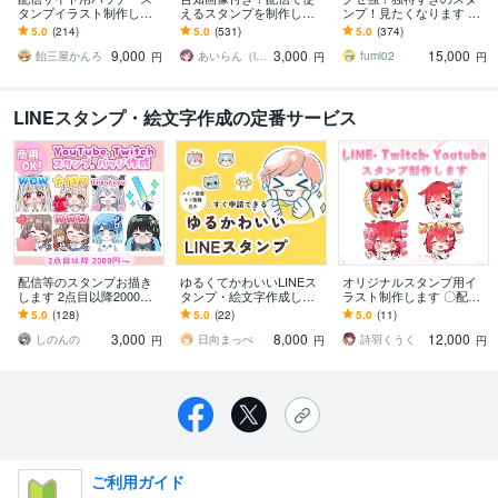
タンプイラスト制作しま
えるスタンプを制作しま
ンプ！見たくなります 大
す 企業実績あり！メンバ
す アニメーションスタン
手企業様お墨付きクオリ
5.0
(214)
5.0
(531)
5.0
(374)
ーシップやサブスク特典
プも対応はじめました！
ティ！キャラ映え間違い
9,000
3,000
15,000
に最適！
ナシ！
飴三屋かんろ
あいらん（iran_stn）
fumi02
円
円
円
LINEスタンプ・絵文字作成の定番サービス
配信等のスタンプお描き
ゆるくてかわいいLINEス
オリジナルスタンプ用イ
します 2点目以降2000
タンプ・絵文字作成しま
ラスト制作します 〇配信
円。GIFアニメーションス
す メイン画像、タブ画像
や日常で使いやすい8種セ
5.0
(128)
5.0
(22)
5.0
(11)
タンプも！
込みですぐに申請できま
ット！文字なしイラスト
3,000
8,000
12,000
す！
付き〇
しのんの
日向まっぺ
詩羽くうく
円
円
円
ご利用ガイド