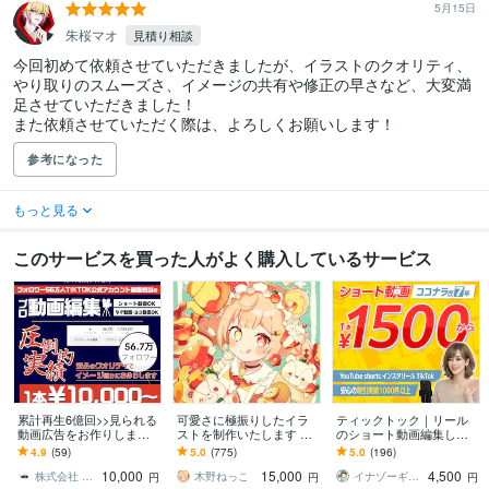
5月15日
朱桜マオ
見積り相談
今回初めて依頼させていただきましたが、イラストのクオリティ、
やり取りのスムーズさ、イメージの共有や修正の早さなど、大変満
足させていただきました！

また依頼させていただく際は、よろしくお願いします！
参考になった
もっと見る
このサービスを買った人がよく購入しているサービス
累計再生6億回>>見られる
可愛さに極振りしたイラ
ティックトック｜リール
動画広告をお作りします
ストを制作いたします ★
のショート動画編集しま
圧倒的実績！プロのクリ
商用利用＆二次利用込
す ３本セット｜カット・
4.9
(59)
5.0
(775)
5.0
(196)
エターの動画編集担当で
み！ミニキャラは小物２
字幕・フルテロップ動画
10,000
15,000
4,500
す。
点まで無料！★
編集はおまかせ
株式会社 Yolo
木野ねっこ
イナゾーギミック＠歴7年目の動画編集者
円
円
円