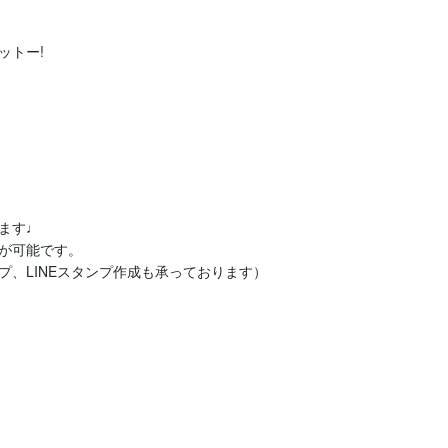
トー!

す♩

が可能です。

、LINEスタンプ作成も承っております）
