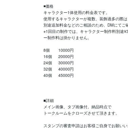
◾️価格

キャラクター1体使用の料金表です。

使用するキャラクターが複数、装飾過多の際は

別途追加料金などのご相談のため、DMにてご確
※1回目の制作では、キャラクター制作料別途¥
ー制作料は掛かりません。

8個    　10000円

16個  　20000円

24個  　30000円

32個  　40000円

40個  　45000円

■詳細

メイン画像、タブ画像付。納品時点で

トークルームをクローズさせて頂きます。

スタンプの審査申請はお客様ご自身でお願いい