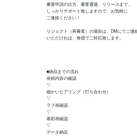
審査申請の仕方、審査通過、リリースまで、

しっかりサポート致しますので、お気軽に

ご連絡ください！

リジェクト（再審査）の場合は、DMにてご連絡
いただければ、無償でご対応致します。

■納品までの流れ

依頼内容の確認

▽

細かいヒアリング（打ち合わせ）

▽

ラフ画確認

▽

着彩画確認

▽

データ納品
