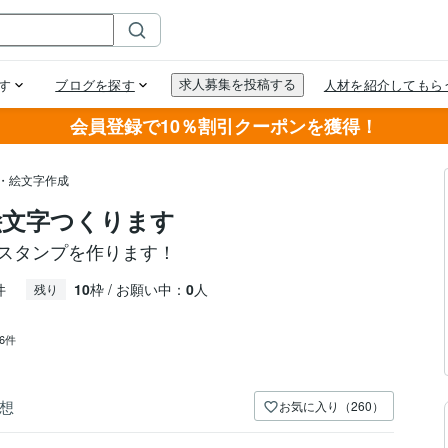
会員登録で10％割引クーポンを獲得！
プ・絵文字作成
絵文字つくります
Eスタンプを作ります！
件
10
枠 / お願い中：
0
人
残り
76件
想
お気に入り（260）