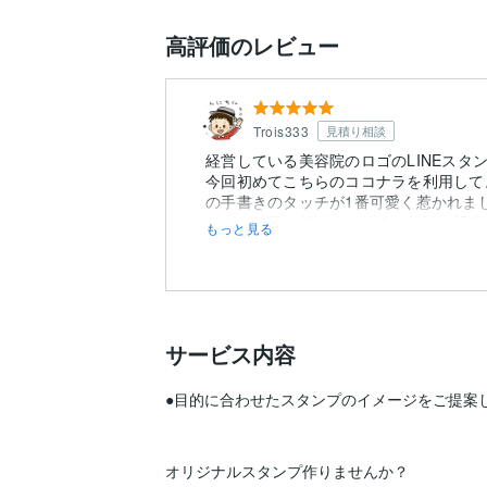
高評価のレビュー
Trois333
見積り相談
経営している美容院のロゴのLINEスタ
今回初めてこちらのココナラを利用して
の手書きのタッチが1番可愛く惹かれま
だき、値段の相談やキャラの相談も親身に.
もっと見る
サービス内容
●目的に合わせたスタンプのイメージをご提案し
オリジナルスタンプ作りませんか？
