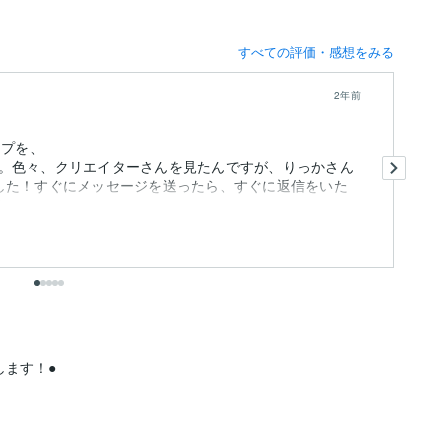
すべての評価・感想をみる
2年前
ンプを、
ト
。色々、クリエイターさんを見たんですが、りっかさん
L
した！すぐにメッセージを送ったら、すぐに返信をいた
修
..
タ
も
ます！●
