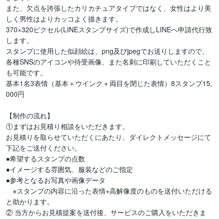
また、欠点を誇張したカリカチュアタイプではなく、女性はより美
しく男性はよりカッコよく描きます。

370×320ピクセル(LINEスタンプサイズ)で作成しLINEへ申請代行致
します。

スタンプに使用した似顔絵は、png及びjpegでお送りしますので、
各種SNSのアイコンや待受画像、また名刺に印刷していただくこと
も可能です。

基本1名3表情（基本＋ウインク＋両目を閉じた表情）8スタンプ15,
000円

【制作の流れ】

①まずはお見積り相談をいただきます。

お見積りを取らせていただくにあたり、ダイレクトメッセージにて
下記をご送付ください。

●希望するスタンプの点数

●イメージする雰囲気、服装などのご指定

●参考となるお写真や画像データ

　※スタンプの内容に沿った表情+高解像度のものを送付いただける
と助かります。

② 当方からお見積提案を送付後、サービスのご購入をいただきま