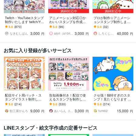
満枠対応中
満枠対応中
Twitch・YouTubeスタンプ
アニメーション対応◎か
プロが制作☆アニメーシ
制作いたします twitch/You
わいいスタンプを作成し
ョンスタンプ制作します L
Tube/tiktok配信用スタンプ
ます 企業実績多数有！Yo
INE、YouTube、Twitch用
5.0
(870)
5.0
(96)
5.0
(32)
制作
uTube・Twitch・TikTok☆
アニメスタンプ制作☆
3,000
3,000
40,000
なきむしぱん
atori（a10ri_p）
しろくじらプラスし
円
円
円
お気に入り登録が多いサービス
配信サイト用バッチ・ス
告知画像付き！配信で使
クセ強！独特すぎのスタ
タンプイラスト制作しま
えるスタンプを制作しま
ンプ！見たくなります 大
す 企業実績あり！メンバ
す アニメーションスタン
手企業様お墨付きクオリ
5.0
(214)
5.0
(530)
5.0
(374)
ーシップやサブスク特典
プも対応はじめました！
ティ！キャラ映え間違い
9,000
3,000
15,000
に最適！
ナシ！
飴三屋かんろ
あいらん（iran_stn）
fumi02
円
円
円
LINEスタンプ・絵文字作成の定番サービス