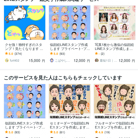
クセ強！独特すぎのスタ
似顔絵LINEスタンプ作成
写真1枚から激似の似顔絵
ンプ！見たくなります 大
します プライベート･プレ
LINEスタンプ作成します
手企業様お墨付きクオリ
ゼント･商用などに！
自分用に！恋人用に！家
5.0
(374)
5.0
(93)
-
(2)
ティ！キャラ映え間違い
族用に！推し活用にも！
15,000
12,000
12,000
ナシ！
最短1日で作成。
fumi02
こばやしけい
最短1日｜デザイン工房 Irodori
円
円
円
このサービスを見た人はこちらもチェックしています
似顔絵LINEスタンプ作成
セミオーダーで似顔絵LIN
フルオーダーで似顔絵LIN
します プライベート･プレ
Eスタンプを作成します
Eスタンプを作成します
ゼント･商用などに！
写真を送るだけ♪イラスト
完全オリジナルのスタン
5.0
(93)
5.0
(61)
4.9
(19)
レーターによる簡単スタ
プをプロのイラストレー