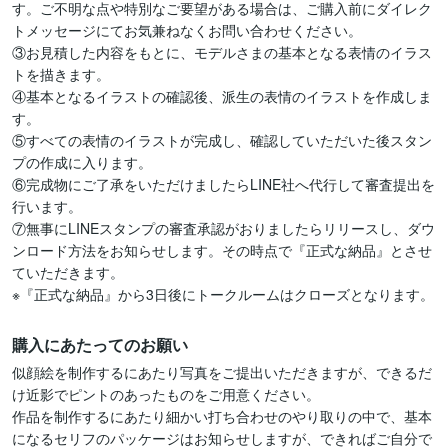
す。ご不明な点や特別なご要望がある場合は、ご購入前にダイレク
トメッセージにてお気兼ねなくお問い合わせください。

③お見積した内容をもとに、モデルさまの基本となる表情のイラス
トを描きます。

④基本となるイラストの確認後、派生の表情のイラストを作成しま
す。

⑤すべての表情のイラストが完成し、確認していただいた後スタン
プの作成に入ります。

⑥完成物にご了承をいただけましたらLINE社へ代行して審査提出を
行います。

⑦無事にLINEスタンプの審査承認がおりましたらリリースし、ダウ
ンロード方法をお知らせします。その時点で『正式な納品』とさせ
ていただきます。

※『正式な納品』から3日後にトークルームはクローズとなります。
購入にあたってのお願い
似顔絵を制作するにあたり写真をご提出いただきますが、できるだ
け近影でピントのあったものをご用意ください。

作品を制作するにあたり細かい打ち合わせのやり取りの中で、基本
になるセリフのパッケージはお知らせしますが、できればご自分で