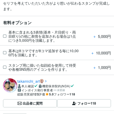
セリフを考えていただいた方がより想いが伝わるスタンプが完成し
ます。
有料オプション
基本に含まれる3表情(基本・片目瞑り・両
＋
5,000円
目瞑り)の他に表情を追加される場合は1点
につき5,000円を頂戴します。
基本は8コマですが8コマ追加する毎に10,00
＋
10,000円
0円を頂戴します。
スタンプ用に描いた似顔絵を使用して待受
＋
1,000円
や各種SNS用のアイコンを作ります。
takamichi_art
本人確認
機密保持契約(NDA)
インボイス発行事業者
未登録
総販売実績
123
評価
5.0
フォロワー
118
出品者に質問
フォロー
118