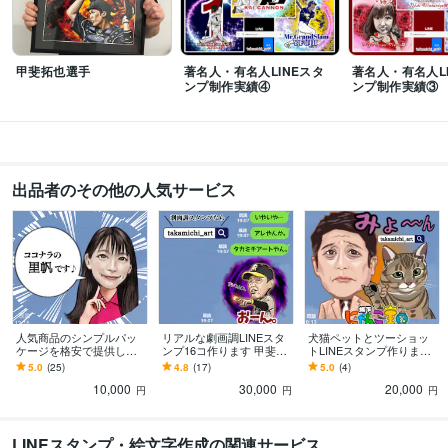
学歴
京都造形大学
1983年3月 ~ 1985年2月
アトリエりべら
1982年3月 ~ 1983年2月
甲斐拓也選手
著名人・有名人LINEスタ
著名人・有名人L
ンプ制作実績④
ンプ制作実績③
明星高校
1980年3月 ~ 1983年2月
明星中学
1977年3月 ~ 1980年2月
賢明学院小学校
1971年3月 ~ 1977年2月
出品者のその他の人気サービス
人気商品のシンプルパッ
リアルな劇画調LINEスタ
犬猫ペットとツーショッ
ケージを格安で提供しま
ンプ16コ作ります 甲斐選
トLINEスタンプ作ります
す プレゼントに！人気ス
手も愛用！野球スタンプ
ネタに！自慢に！可愛い
5.0
(25)
4.8
(17)
5.0
(4)
タンプのシンプルな廉価
ならタカミチアートにお
愛犬・愛猫がLINEで想い
10,000
30,000
20,000
パッケージです。
まかせ！
を届けます！
円
円
円
LINEスタンプ・絵文字作成の関連サービス