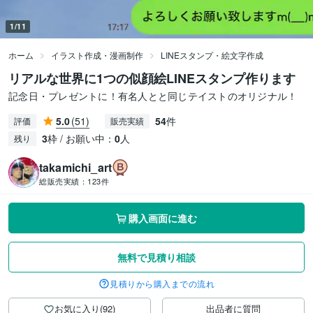
1/11
ホーム
イラスト作成・漫画制作
LINEスタンプ・絵文字作成
リアルな世界に1つの似顔絵LINEスタンプ作ります
記念日・プレゼントに！有名人とと同じテイストのオリジナル！
5.0
(51)
54
件
評価
販売実績
3
枠 / お願い中：
0
人
残り
takamichi_art
総販売実績：
123件
購入画面に進む
無料で見積り相談
見積りから購入までの流れ
お気に入り(92)
出品者に質問