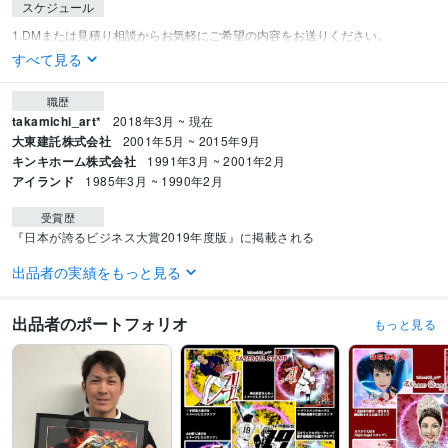
スケジュール
すべて見る
職歴
takamichi_art*
2018年3月 ~ 現在
大東建託株式会社
2001年5月 ~ 2015年9月
キンキホーム株式会社
1991年3月 ~ 2001年2月
アイランド
1985年3月 ~ 1990年2月
受賞歴
『日本が誇るビジネス大賞2019年度版』に掲載される
出品者の実績をもっと見る
資格・検定
宅地建物取引士（旧 宅地建物取引主任者）
取得年 : 1989年
出品者のポートフォリオ
もっと見る
ビジネス・クリエイティブツール
ibisPaint:7年
得意分野
イラスト作成・漫画制作
リアルな似顔絵・肖像画、LINEスタンプ
イラスト作成・漫画制作
似顔絵　LINEスタンプ作成
似顔絵 デザイン