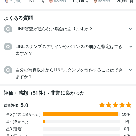
12,000
16,000
26,000
ンプ作成です
ターが作成します
こばやしけい
mocchi’s workshop
mocchi’s workshop
円
円
円
よくある質問
LINE審査が通らない場合はありますか？
LINEスタンプのデザインやバランスの細かな指定はでき
ますか？
自分の写真以外からLINEスタンプを制作することはでき
ますか？
評価・感想（51件）- 非常に良かった
5.0
総合評価
星5 (非常に良かった)
50件
星4 (良かった)
1件
星3 (普通)
0件
星2 (悪かった)
0件