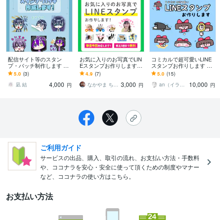
配信サイト等のスタン
お気に入りのお写真でLIN
コミカルで超可愛いLINE
プ・バッチ制作します 配
Eスタンプお作りします
スタンプお作りします シ
信サイトやLINE・Discord
ご家族やペットのお写真
ンプルで可愛くディフォ
5.0
(3)
4.9
(7)
5.0
(15)
スタンプなど
をあなただけのLINEスタ
ルメ！ゆるいシュールな
4,000
3,000
10,000
ンプに！
個性的スタンプ
凪 結
なかやま ちゃんちゃむ
an（イラストレーター）
円
円
円
ご利用ガイド
サービスの出品、購入、取引の流れ、お支払い方法・手数料
や、ココナラを安心・安全に使って頂くための制度やマナー
など、ココナラの使い方はこちら。
お支払い方法