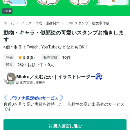
1/10
ホーム
イラスト作成・漫画制作
LINEスタンプ・絵文字作成
動物・キャラ・似顔絵の可愛いスタンプお描きしま
す
4個〜制作！Twitch, YouTubeなどなどもOK!!
5.0
(9)
10
件
評価
販売実績
2
枠 / お願い中：
0
人
残り
Mtaka／えむたか｜イラストレーター
総販売実績：
636件
プラチナ認定者の
サービス
直近3ヶ月で高い実績を維持した、信頼性の高い出品者のサービス
です
購入画面に進む