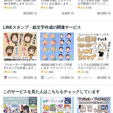
個性的！可愛い動物のVtu
VTuber活動に◎キャライ
うるうる揺れる瞳、自然
berを制作します なりたい
ラストをお描きします ア
な可動域でモデリングし
を形に！お好きな動物を
イコン/歌ってみた/Live2D
ます モデリングのみもO
5.0
(17)
5.0
(92)
5.0
(115)
オリジナルキャラクター
モデル/キャラデザ制作可
K！丁寧なヒアリングでご
55,000
9,000
95,000
化◎
◎
案内致します◎
円
円
円
LINEスタンプ・絵文字作成の関連サービス
フルオーダーで似顔絵LIN
似顔絵LINEスタンプ作成
シンプルな似顔絵でLINE
Eスタンプを作成します
します プライベート･プレ
スタンプをつくります シ
完全オリジナルのスタン
ゼント･商用などに！
ンプルで可愛い似顔絵で
4.9
(19)
5.0
(93)
5.0
(4)
プをプロのイラストレー
つくるオリジナルのLINE
26,000
12,000
30,000
ターが作成します
スタンプ！
mocchi’s workshop
こばやしけい
にぎりこぷし
円
円
円
このサービスを見た人はこちらもチェックしています