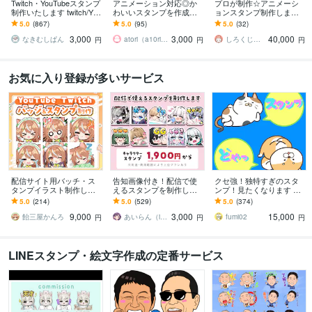
Twitch・YouTubeスタンプ
アニメーション対応◎か
プロが制作☆アニメーシ
制作いたします twitch/You
わいいスタンプを作成し
ョンスタンプ制作します L
Tube/tiktok配信用スタンプ
ます 企業実績多数有！Yo
INE、YouTube、Twitch用
5.0
(867)
5.0
(95)
5.0
(32)
制作
uTube・Twitch・TikTok☆
アニメスタンプ制作☆
3,000
3,000
40,000
なきむしぱん
atori（a10ri_p）
しろくじらプラスし
円
円
円
お気に入り登録が多いサービス
配信サイト用バッチ・ス
告知画像付き！配信で使
クセ強！独特すぎのスタ
タンプイラスト制作しま
えるスタンプを制作しま
ンプ！見たくなります 大
す 企業実績あり！メンバ
す アニメーションスタン
手企業様お墨付きクオリ
5.0
(214)
5.0
(529)
5.0
(374)
ーシップやサブスク特典
プも対応はじめました！
ティ！キャラ映え間違い
9,000
3,000
15,000
に最適！
ナシ！
飴三屋かんろ
あいらん（iran_stn）
fumi02
円
円
円
LINEスタンプ・絵文字作成の定番サービス