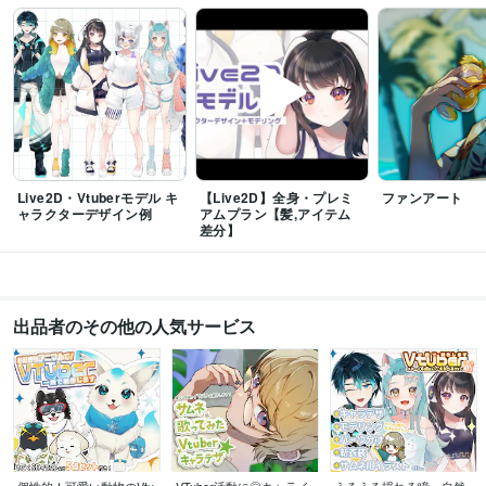
AnimaConnect所属「水母ユラ」デザイン・モデリング
資格・検定
ITパスポート
取得年 : 2017年
日商簿記検定2級
取得年 : 2024年
TOEIC
取得年 : 2023年
ビジネス・クリエイティブツール
Adobe Photoshop:4年
CLIP STUDIO PAINT:13年
Live2D:4年
Live2D・Vtuberモデル キ
【Live2D】全身・プレミ
ファンアート
Adobe Illustrator:2年
OBS Studio:4年
Vtube Studio:4年
ャラクターデザイン例
アムプラン【髪,アイテム
ペイントツールSAI:5年
Wix:2年
Adobe Premiere Pro:2年
Cubase:0年
差分】
iZotope RX:0年
nizima LIVE:0年
得意分野
イラスト作成・漫画制作
アイコンイラスト[最短4営業日］
2Dキャラクタ
出品者のその他の人気サービス
ーデザイン・モデリング
カットイラスト
イラスト
イラストレーター
アイコン
デフォルメ
ビジネス
Vtuber
2Dモデル
Live2D
動物イラスト
Live2Dモデラー
語学力
英語
日常会話レベル