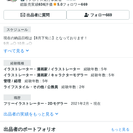
総販売実績
636
評価
5.0
フォロワー
669
出品者に質問
フォロー
669
スケジュール
現在の納品日程は【8月下旬△】となっております！

9月→◎ 10月→◎
すべて見る
経験職種
イラストレーター・漫画家 / イラストレーター
経験年数 : 5年
イラストレーター・漫画家 / キャラクターモデラー
経験年数 : 5年
管理 / 経理
経験年数 : 5年
ライフスタイル・その他 / 公務員
経験年数 : 2年
職歴
フリーイラストレーター・2Dモデラー
2021年2月 ~ 現在
出品者の実績をもっと見る
受賞歴
「花のイラストコンテスト」大賞 講談社ﾌｪｰﾏｽｽｸｰﾙｽﾞ
「高知屋 吉祥寺店」
ポイントカードデザインの作成
「バクテン!!×岩沼市コラボポスター」ご当
出品者のポートフォリオ
もっと見る
地グルメイラスト
「えいでん×東方Project」パーツ分け・アニメーション