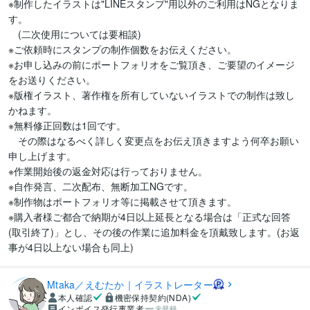
※制作したイラストは"LINEスタンプ"用以外のご利用はNGとなりま
す。

　(二次使用については要相談)

※ご依頼時にスタンプの制作個数をお伝えください。

※お申し込みの前にポートフォリオをご覧頂き、ご要望のイメージ
をお送りください。

※版権イラスト、著作権を所有していないイラストでの制作は致し
かねます。

※無料修正回数は1回です。

　その際はなるべく詳しく変更点をお伝え頂きますよう何卒お願い
申し上げます。

※作業開始後の返金対応は行っておりません。

※自作発言、二次配布、無断加工NGです。

※制作物はポートフォリオ等に掲載させて頂きます。

※購入者様ご都合で納期が4日以上延長となる場合は「正式な回答
(取引終了)」とし、その後の作業に追加料金を頂戴致します。(お返
事が4日以上ない場合も同上)
Mtaka／えむたか｜イラストレーター
本人確認
機密保持契約(NDA)
インボイス発行事業者
未登録