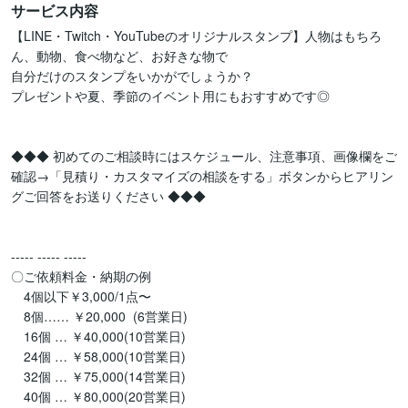
サービス内容
【LINE・Twitch・YouTubeのオリジナルスタンプ】人物はもちろ
ん、動物、食べ物など、お好きな物で

自分だけのスタンプをいかがでしょうか？

プレゼントや夏、季節のイベント用にもおすすめです◎

◆◆◆ 初めてのご相談時にはスケジュール、注意事項、画像欄をご
確認→「見積り・カスタマイズの相談をする」ボタンからヒアリン
グご回答をお送りください ◆◆◆

----- ----- -----

〇ご依頼料金・納期の例 

　4個以下￥3,000/1点〜

　8個…… ￥20,000  (6営業日)

　16個 … ￥40,000(10営業日)

　24個 … ￥58,000(10営業日)

　32個 … ￥75,000(14営業日)

　40個 … ￥80,000(20営業日)
