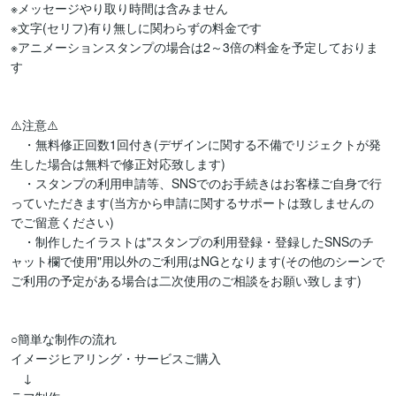
※メッセージやり取り時間は含みません

※文字(セリフ)有り無しに関わらずの料金です

※アニメーションスタンプの場合は2～3倍の料金を予定しておりま
す

⚠️注意⚠️

　・無料修正回数1回付き(デザインに関する不備でリジェクトが発
生した場合は無料で修正対応致します)

　・スタンプの利用申請等、SNSでのお手続きはお客様ご自身で行
っていただきます(当方から申請に関するサポートは致しませんの
でご留意ください)

　・制作したイラストは"スタンプの利用登録・登録したSNSのチ
ャット欄で使用"用以外のご利用はNGとなります(その他のシーンで
ご利用の予定がある場合は二次使用のご相談をお願い致します)

○簡単な制作の流れ

イメージヒアリング・サービスご購入

　↓
