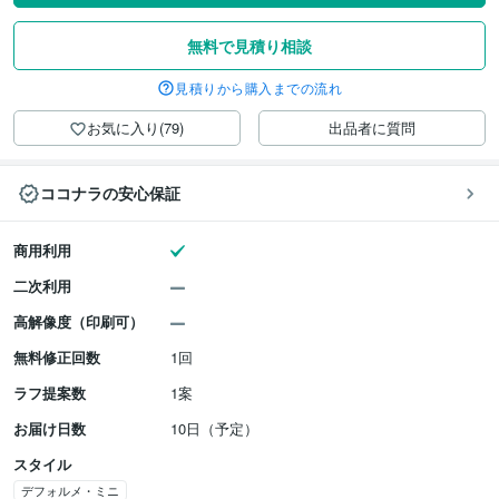
無料で見積り相談
見積りから購入までの流れ
お気に入り(79)
出品者に質問
ココナラの安心保証
商用利用
二次利用
高解像度（印刷可）
無料修正回数
1回
ラフ提案数
1案
お届け日数
10日（予定）
スタイル
デフォルメ・ミニ