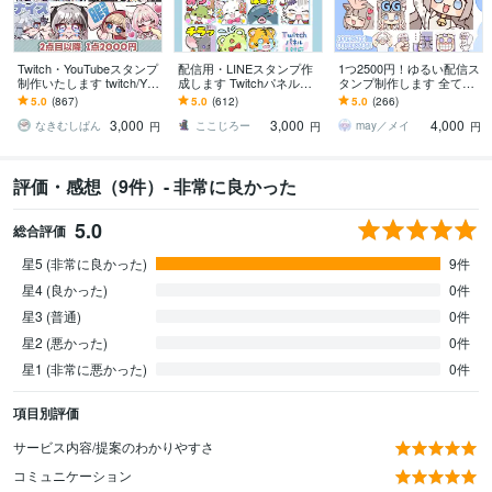
Twitch・YouTubeスタンプ
配信用・LINEスタンプ作
1つ2500円！ゆるい配信ス
制作いたします twitch/You
成します Twitchパネルも
タンプ制作します 全て商
Tube/tiktok配信用スタンプ
対応しています！
用利用料・二次利用料込
5.0
(867)
5.0
(612)
5.0
(266)
制作
み！
3,000
3,000
4,000
なきむしぱん
ここじろー
may／メイ
円
円
円
評価・感想（9件）- 非常に良かった
5.0
総合評価
星5 (非常に良かった)
9件
星4 (良かった)
0件
星3 (普通)
0件
星2 (悪かった)
0件
星1 (非常に悪かった)
0件
項目別評価
サービス内容/提案のわかりやすさ
コミュニケーション