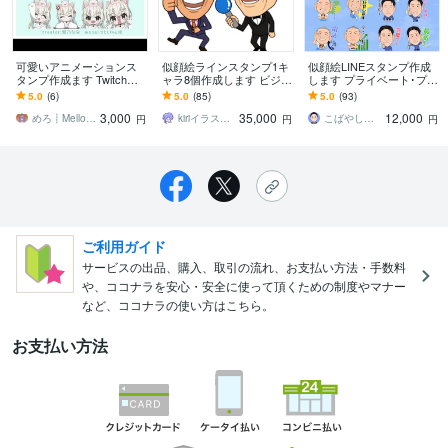
可愛いアニメーションス
似顔絵ラインスタンプ1キ
似顔絵LINEスタンプ作成
タンプ作成ます TwitchやY
ャラ8個作成します ビジネ
します プライベート･プレ
ouTube等で使える可愛い
ス、プライベートにアピ
ゼント･商用などに！
5.0
(6)
5.0
(85)
5.0
(93)
スタンプを作成！
ール大です★登録申請は
3,000
35,000
12,000
ご自身で★
めろ┋Mellow Lo
kiriイラストレーター
こばやしけい
円
円
円
ご利用ガイド
サービスの出品、購入、取引の流れ、お支払い方法・手数料
や、ココナラを安心・安全に使って頂くための制度やマナー
など、ココナラの使い方はこちら。
お支払い方法