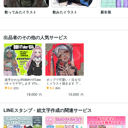
歌ってみたイラスト
歌みたイラスト
新衣装
出品者のその他の人気サービス
派手かわなIRIAMやVTube
ポップで可愛い！目を引
rキャラデザします VTube
くイラスト描きます アイ
r、IRIAM、TRPG、キャ
コン、1枚絵、MV絵や歌
5.0
(23)
5.0
(84)
ラデザお任せ下さい！
ってみた動画等なんでも
19,000
10,000
どうぞ♪
円
円
LINEスタンプ・絵文字作成の関連サービス