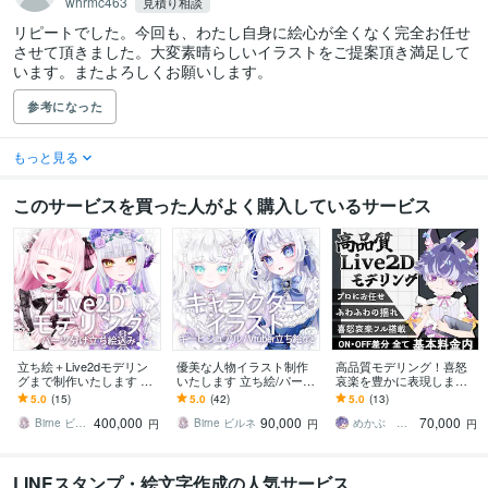
whrmc463
見積り相談
リピートでした。今回も、わたし自身に絵心が全くなく完全お任せ
させて頂きました。大変素晴らしいイラストをご提案頂き満足して
います。またよろしくお願いします。
参考になった
もっと見る
このサービスを買った人がよく購入しているサービス
立ち絵＋Live2dモデリン
優美な人物イラスト制作
高品質モデリング！喜怒
グまで制作いたします Vtu
いたします 立ち絵/パーツ
哀楽を豊かに表現します
ber イラストとモデリン
分け/キャラクターデザイ
息づくような動きを、あ
5.0
(15)
5.0
(42)
5.0
(13)
グセットのサービスです!
ン等に!
なたのキャラクターへ。
400,000
90,000
70,000
Birne ビルネ
Birne ビルネ
めかぶ mekabu
円
円
円
LINEスタンプ・絵文字作成の人気サービス