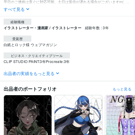
平日のご連絡は直ぐに対応可能。土日は返信が遅れる場合がございますm(_ ...
すべて見る
経験職種
イラストレーター・漫画家 / イラストレーター
経験年数 : 3年
受賞歴
白紙とロック様 ウェブマガジン
ビジネス・クリエイティブツール
CLIP STUDIO PAINT:3年
Procreate:3年
得意分野
出品者の実績をもっと見る
イラスト作成・漫画制作
目を引くイラスト
イラスト
立ち絵
Vtuber
サムネイル
YouTube
IRIAM
アイコン
出品者のポートフォリオ
キャラデザ
ミニキャラ
もっと見る
イラスト作成・漫画制作
MVイラスト
イラスト
MV
ボカロ
オリジナル曲
歌ってみた
Vtuber
YouTube
niconico
語学力
英語
日常会話レベル