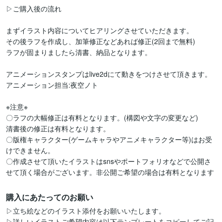
▷ご購入後の流れ

まずイラスト内容についてヒアリングさせていただきます。

その後ラフを作成し、加筆修正などあれば修正(2回まで無料)

ラフが固まりましたら清書、納品となります。

アニメーションスタンプはlive2dにて動きをつけさせて頂きます。

アニメーション担当:夜空ノト

※注意※

〇ラフの大幅修正は有料となります。(構図や文字の変更など)

清書後の修正は有料となります。

〇版権キャラクター(ゲームキャラやアニメキャラクター等)はお受
けできません。

〇作成させて頂いたイラストはsnsやポートフォリオなどで公開さ
せて頂く場合がございます。非公開ご希望の場合は有料となります
購入にあたってのお願い
▷立ち絵などのイラスト添付をお願いいたします。

▷詳しいイラストご希望内容は以下テンプレートをコピーしてご記