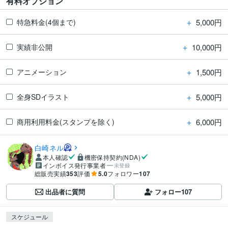
有料オプション
＋
5,000円
特急料金(4個まで)
＋
10,000円
実績非公開
＋
1,500円
アニメーション
＋
5,000円
全身SDイラスト
＋
6,000円
商用利用料金(スタンプを除く)
白崎ネル
本人確認
機密保持契約(NDA)
インボイス発行事業者
未登録
総販売実績
353
評価
5.0
フォロワー
107
出品者に質問
フォロー
107
スケジュール