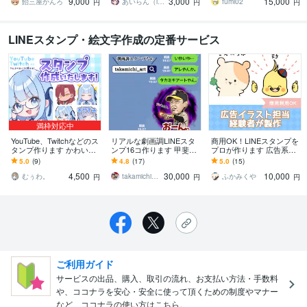
9,000
3,000
15,000
に最適！
ナシ！
飴三屋かんろ
あいらん（iran_stn）
fumi02
円
円
円
LINEスタンプ・絵文字作成の定番サービス
満枠対応中
YouTube、Twitchなどのス
リアルな劇画調LINEスタ
商用OK！LINEスタンプを
タンプ作ります かわいい
ンプ16コ作ります 甲斐選
プロが作ります 広告系デ
メンバーシップスタンプ
手も愛用！野球スタンプ
ザイナー社員の経験者が
5.0
(9)
4.8
(17)
5.0
(15)
＆バッジ作成します！
ならタカミチアートにお
描きます
4,500
30,000
10,000
まかせ！
むぅわ。
takamichi_art
ふかみくや
円
円
円
ご利用ガイド
サービスの出品、購入、取引の流れ、お支払い方法・手数料
や、ココナラを安心・安全に使って頂くための制度やマナー
など、ココナラの使い方はこちら。