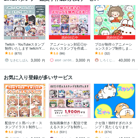
満枠対応中
満枠対応中
Twitch・YouTubeスタンプ
アニメーション対応◎か
プロが制作☆アニメーシ
制作いたします twitch/You
わいいスタンプを作成し
ョンスタンプ制作します L
Tube/tiktok配信用スタンプ
ます 企業実績多数有！Yo
INE、YouTube、Twitch用
5.0
(870)
5.0
(96)
5.0
(32)
制作
uTube・Twitch・TikTok☆
アニメスタンプ制作☆
3,000
3,000
40,000
なきむしぱん
atori（a10ri_p）
しろくじらプラスし
円
円
円
お気に入り登録が多いサービス
配信サイト用バッチ・ス
告知画像付き！配信で使
クセ強！独特すぎのスタ
タンプイラスト制作しま
えるスタンプを制作しま
ンプ！見たくなります 大
す 企業実績あり！メンバ
す アニメーションスタン
手企業様お墨付きクオリ
5.0
(214)
5.0
(531)
5.0
(374)
ーシップやサブスク特典
プも対応はじめました！
ティ！キャラ映え間違い