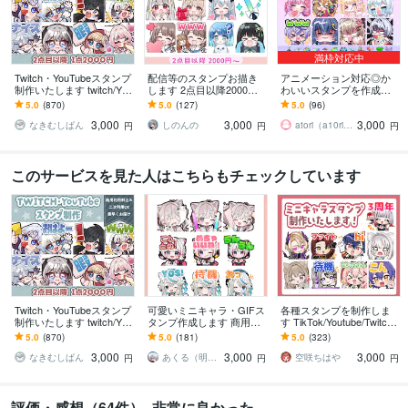
満枠対応中
Twitch・YouTubeスタンプ
配信等のスタンプお描き
アニメーション対応◎か
制作いたします twitch/You
します 2点目以降2000
わいいスタンプを作成し
Tube/tiktok配信用スタンプ
円。GIFアニメーションス
ます 企業実績多数有！Yo
5.0
(870)
5.0
(127)
5.0
(96)
制作
タンプも！
uTube・Twitch・TikTok☆
3,000
3,000
3,000
なきむしぱん
しのんの
atori（a10ri_p）
円
円
円
このサービスを見た人はこちらもチェックしています
Twitch・YouTubeスタンプ
可愛いミニキャラ・GIFス
各種スタンプを制作しま
制作いたします twitch/You
タンプ作成します 商用込
す TikTok/Youtube/Twitch
Tube/tiktok配信用スタンプ
み！Twitch,Youtube,LINE
など各種対応中！
5.0
(870)
5.0
(181)
5.0
(323)
制作
用など＊
3,000
3,000
3,000
なきむしぱん
あくる（明来）※来年納品分︰受付中
空咲ちはや
円
円
円
評価・感想（64件）- 非常に良かった