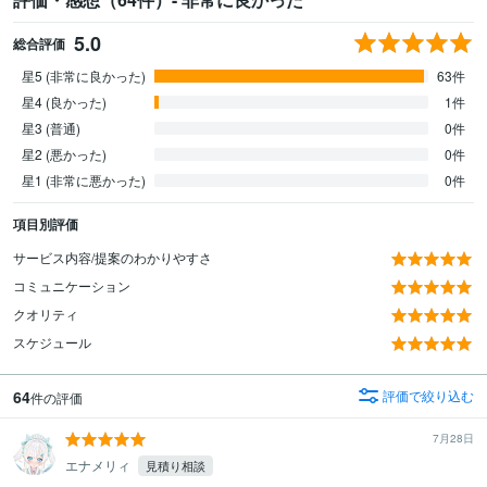
5.0
総合評価
星5 (非常に良かった)
63件
星4 (良かった)
1件
星3 (普通)
0件
星2 (悪かった)
0件
星1 (非常に悪かった)
0件
項目別評価
サービス内容/提案のわかりやすさ
コミュニケーション
クオリティ
スケジュール
64
評価で絞り込む
件の評価
7月28日
エナメリィ
見積り相談