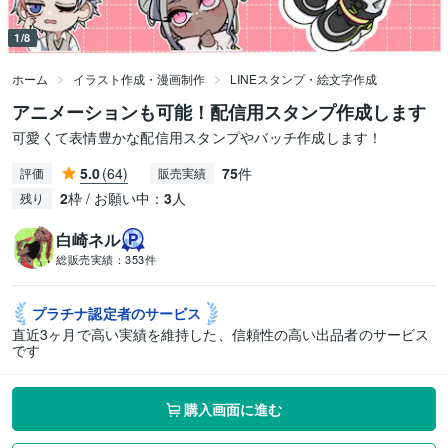
1/8
ホーム
イラスト作成・漫画制作
LINEスタンプ・絵文字作成
アニメーションも可能！配信用スタンプ作成します
可愛くて表情豊かな配信用スタンプやバッチ作成します！
5.0
(64)
75
件
評価
販売実績
2
枠 / お願い中：
3
人
残り
白崎ネル
総販売実績：
353件
プラチナ認定者の
サービス
直近3ヶ月で高い実績を維持した、信頼性の高い出品者のサービス
です
購入画面に進む