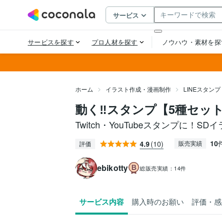
ホーム
イラスト作成・漫画制作
LINEスタン
動く‼スタンプ【5種セッ
Twitch・YouTubeスタンプに！S
10
4.9
(10)
販売実績
評価
ebikotty
総販売実績：
14件
サービス内容
購入時のお願い
評価・感