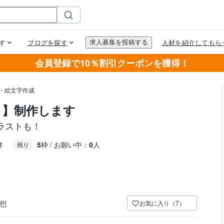
会員登録で10％割引クーポンを獲得！
プ・絵文字作成
ト】制作します
Dイラストも！
件
5
枠 / お願い中：
0
人
残り
想
お気に入り（7）