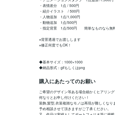
・表情差分　1点 / 500円

・紹介イラスト　/ 500円

・人物追加　1点/1,000円

・動物追加　1点/500円

・指定背景　1点/500円　　簡単なものなら無
※背景透過でお渡しします

※修正何度でもOK！

◆基本サイズ：1000×1000

◆納品形式：gifもしくはpng
購入にあたってのお願い
ご希望のデザイン等ある場合細かくヒアリング
何なりとお申し付けください！

装飾,髪型,衣装複雑なモノは再現が難しくなりま
予め相談させて頂きますがご了承ください。

又、作品は実績としてポートフォリオ等に掲載