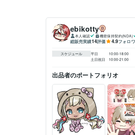
ebikotty
本人確認
機密保持契約(NDA)
14
4.9
総販売実績
評価
フォロ
スケジュール
平日　　　10:00-18:00

土日祝日　10:00-21:00
出品者のポートフォリオ