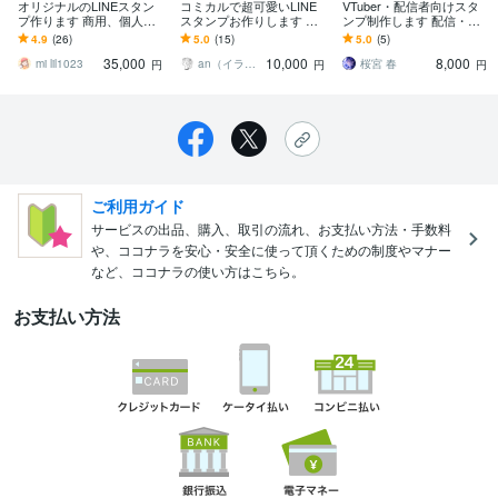
オリジナルのLINEスタン
コミカルで超可愛いLINE
VTuber・配信者向けスタ
プ作ります 商用、個人
スタンプお作りします シ
ンプ制作します 配信・SN
用、プレゼント用、ご希
ンプルで可愛くディフォ
S・推し活で使えるスタン
4.9
(26)
5.0
(15)
5.0
(5)
望のスタンプ作りま
ルメ！ゆるいシュールな
プを制作♪
35,000
10,000
8,000
す！！
個性的スタンプ
mi lil1023
an（イラストレーター）
桜宮 春
円
円
円
ご利用ガイド
サービスの出品、購入、取引の流れ、お支払い方法・手数料
や、ココナラを安心・安全に使って頂くための制度やマナー
など、ココナラの使い方はこちら。
お支払い方法