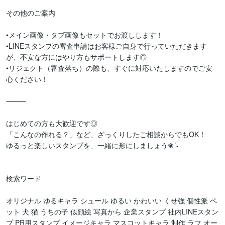
その他のご案内

•メイン画像・タブ画像もセットでお渡しします！

•LINEスタンプの審査申請はお客様ご自身で行っていただきます
が、不安な方にはやり方もサポートします◎

•リジェクト（審査落ち）の際も、すぐに対応いたしますのでご安
心ください！

⸻

はじめての方も大歓迎です◎

「こんなの作れる？」など、ざっくりしたご相談からでもOK！

ゆるっと楽しいスタンプを、一緒に形にしましょう❀´-  

検索ワード

オリジナル ゆるキャラ シュール ゆるい かわいい くせ強 個性派 ペ
ット 犬 猫 うちの子 似顔絵 写真から 企業スタンプ 社内LINEスタン
プ PR用スタンプ イメージキャラ マスコットキャラ 制作 ラフ オー