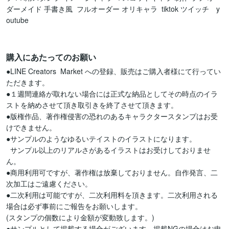
ダーメイド 手書き風  フルオーダー オリキャラ  tiktok ツイッチ　y
outube

購入にあたってのお願い
●LINE Creators  Market への登録、販売はご購入者様にて行ってい
ただきます。

●１週間連絡が取れない場合には正式な納品としてその時点のイラ
ストを納めさせて頂き取引きを終了させて頂きます。

●版権作品、著作権侵害の恐れのあるキャラクタースタンプはお受
けできません。

●サンプルのようなゆるいテイストのイラストになります。

  サンプル以上のリアルさがあるイラストはお受けしておりませ
ん。

●商用利用可ですが、著作権は放棄しておりません。自作発言、二
次加工はご遠慮ください。

●二次利用は可能ですが、二次利用料を頂きます。二次利用される
場合は必ず事前にご報告をお願いします。

(スタンプの個数により金額が変動致します。)

●サンプルとして掲載する場合がございます。掲載NGの場合はお申