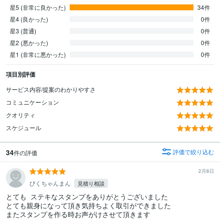
星5 (非常に良かった)
34件
星4 (良かった)
0件
星3 (普通)
0件
星2 (悪かった)
0件
星1 (非常に悪かった)
0件
項目別評価
サービス内容/提案のわかりやすさ
コミュニケーション
クオリティ
スケジュール
34
評価で絞り込む
件の評価
2月8日
びくちゃんまん
見積り相談
とても  ステキなスタンプをありがとうございました

とても親身になって頂き気持ちよく取引ができました

またスタンプを作る時お声がけさせて頂きます
