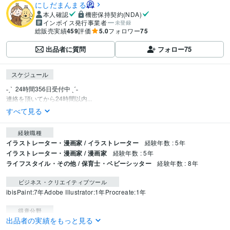
にしだまんまる
本人確認
機密保持契約(NDA)
インボイス発行事業者
未登録
総販売実績
459
評価
5.0
フォロワー
75
出品者に質問
フォロー
75
スケジュール
˗ˏˋ  24時間356日受付中 ˎˊ˗

連絡を頂いてから24時間以内...
すべて見る
経験職種
イラストレーター・漫画家 / イラストレーター
経験年数 : 5年
イラストレーター・漫画家 / 漫画家
経験年数 : 5年
ライフスタイル・その他 / 保育士・ベビーシッター
経験年数 : 8年
ビジネス・クリエイティブツール
ibisPaint:7年
Adobe Illustrator:1年
Procreate:1年
得意分野
出品者の実績をもっと見る
イラスト作成・漫画制作
イラスト作成
ペットの似顔絵・アイコン