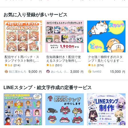
お気に入り登録が多いサービス
配信サイト用バッチ・ス
告知画像付き！配信で使
クセ強！独特すぎのスタ
タンプイラスト制作しま
えるスタンプを制作しま
ンプ！見たくなります 大
す 企業実績あり！メンバ
す アニメーションスタン
手企業様お墨付きクオリ
5.0
(214)
5.0
(531)
5.0
(374)
ーシップやサブスク特典
プも対応はじめました！
ティ！キャラ映え間違い
9,000
3,000
15,000
に最適！
ナシ！
飴三屋かんろ
あいらん（iran_stn）
fumi02
円
円
円
LINEスタンプ・絵文字作成の定番サービス