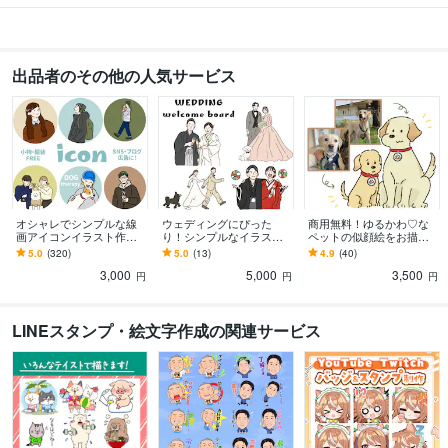
イラスト作成・漫画制作
LINEスタンプ・絵文字
出品者のその他の人気サービス
オシャレでシンプルな線
ウェディングにぴった
商用無料！ゆるかわ♡な
画アイコンイラスト作成
り！シンプルなイラスト
ペットの似顔絵をお描き
します カラー・小物無
描きます 追加料金なし◎
します ビジネス・アイコ
5.0
(320)
5.0
(13)
4.9
(40)
料・修正無制限！各工程
ウェルカムボードや思い
ン・動画・グッズなど
3,000
5,000
3,500
で確認できるから安心◎
出に♪
様々な用途で制作可能で
円
円
円
す
LINEスタンプ・絵文字作成の関連サービス