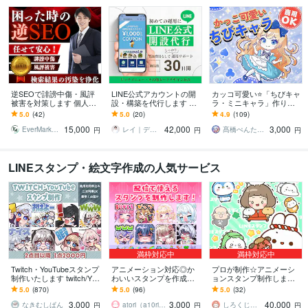
逆SEOで誹謗中傷・風評
LINE公式アカウントの開
カッコ可愛い⭐️「ちびキャ
被害を対策します 個人名
設・構築を代行します 集
ラ・ミニキャラ」作りま
も対応！検索結果の汚染
客導線からリッチメニュ
す 活動を一緒に育てるパ
5.0
(42)
5.0
(20)
4.9
(109)
を浄化！ノウハウPDF特
ー・クーポンまでまとめ
ートナーとして伴走しま
15,000
42,000
3,000
典進呈！
て対応
す
EverMarketing
レイ｜デザインするマーケター
髙橋ぺんたごん
円
円
円
LINEスタンプ・絵文字作成の人気サービス
満枠対応中
満枠対応中
Twitch・YouTubeスタンプ
アニメーション対応◎か
プロが制作☆アニメーシ
制作いたします twitch/You
わいいスタンプを作成し
ョンスタンプ制作します L
Tube/tiktok配信用スタンプ
ます 企業実績多数有！Yo
INE、YouTube、Twitch用
5.0
(870)
5.0
(96)
5.0
(32)
制作
uTube・Twitch・TikTok☆
アニメスタンプ制作☆
3,000
3,000
40,000
なきむしぱん
atori（a10ri_p）
しろくじらプラスし
円
円
円