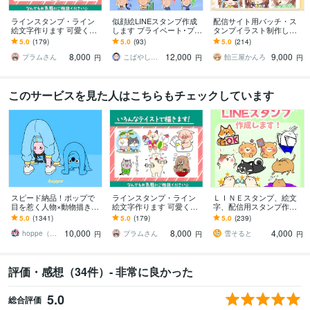
ラインスタンプ・ライン
似顔絵LINEスタンプ作成
配信サイト用バッチ・ス
絵文字作ります 可愛くて
します プライベート･プレ
タンプイラスト制作しま
時々シュールなラインス
ゼント･商用などに！
す 企業実績あり！メンバ
5.0
(179)
5.0
(93)
5.0
(214)
タンプ・ライン絵文字作
ーシップやサブスク特典
8,000
12,000
9,000
ります。
に最適！
プラムさん
こばやしけい
飴三屋かんろ
円
円
円
このサービスを見た人はこちらもチェックしています
スピード納品！ポップで
ラインスタンプ・ライン
ＬＩＮＥスタンプ、絵文
目を惹く人物×動物描きま
絵文字作ります 可愛くて
字、配信用スタンプ作成
す 挿絵・動画・グッズな
時々シュールなラインス
します かわいい系からシ
5.0
(1341)
5.0
(179)
5.0
(239)
ど鮮やかな配色で個性を
タンプ・ライン絵文字作
ュール系まで様々な絵柄
10,000
8,000
4,000
出したい方へ
ります。
に対応いたします
hoppe（ほっぺ）
プラムさん
雪そると
円
円
円
評価・感想（34件）- 非常に良かった
5.0
総合評価