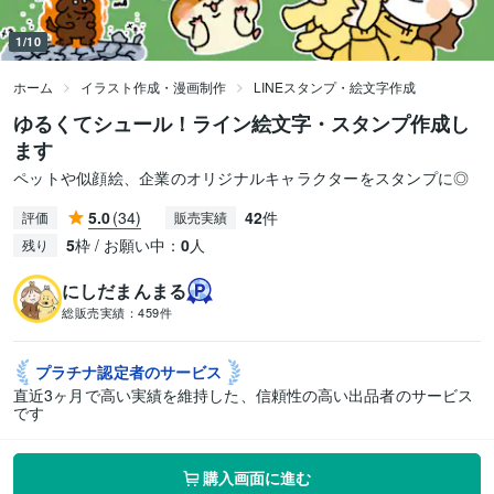
1/10
ホーム
イラスト作成・漫画制作
LINEスタンプ・絵文字作成
ゆるくてシュール！ライン絵文字・スタンプ作成し
ます
ペットや似顔絵、企業のオリジナルキャラクターをスタンプに◎
5.0
(34)
42
件
評価
販売実績
5
枠 / お願い中：
0
人
残り
にしだまんまる
総販売実績：
459件
プラチナ認定者の
サービス
直近3ヶ月で高い実績を維持した、信頼性の高い出品者のサービス
です
購入画面に進む