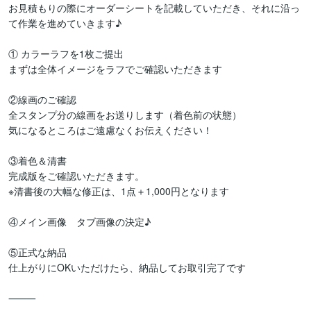
お見積もりの際にオーダーシートを記載していただき、それに沿っ
て作業を進めていきます♪

① カラーラフを1枚ご提出

まずは全体イメージをラフでご確認いただきます

②線画のご確認

全スタンプ分の線画をお送りします（着色前の状態）

気になるところはご遠慮なくお伝えください！

③着色＆清書

完成版をご確認いただきます。

※清書後の大幅な修正は、1点＋1,000円となります

④メイン画像　タブ画像の決定♪

⑤正式な納品

仕上がりにOKいただけたら、納品してお取引完了です

⸻
