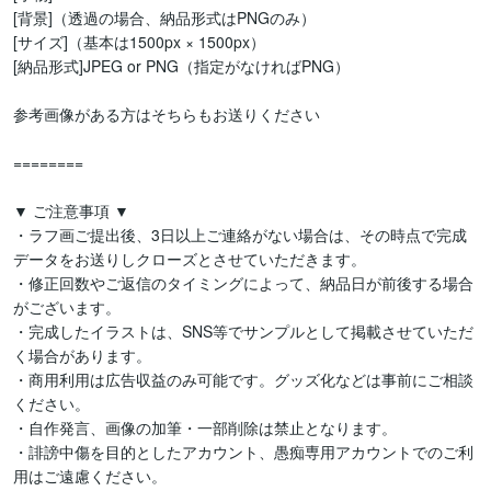
[背景]（透過の場合、納品形式はPNGのみ）

[サイズ]（基本は1500px × 1500px）

[納品形式]JPEG or PNG（指定がなければPNG）

参考画像がある方はそちらもお送りください

======== 

▼ ご注意事項 ▼

・ラフ画ご提出後、3日以上ご連絡がない場合は、その時点で完成
データをお送りしクローズとさせていただきます。

・修正回数やご返信のタイミングによって、納品日が前後する場合
がございます。

・完成したイラストは、SNS等でサンプルとして掲載させていただ
く場合があります。

・商用利用は広告収益のみ可能です。グッズ化などは事前にご相談
ください。

・自作発言、画像の加筆・一部削除は禁止となります。

・誹謗中傷を目的としたアカウント、愚痴専用アカウントでのご利
用はご遠慮ください。
