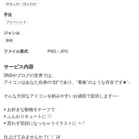
ゆるふわ・ほんわか
手法
フリーハンド
ジャンル
動物
ファイル形式
PNG / JPG
サービス内容
SNSやブログの世界では、

アイコンはあなた自身の“顔”であり、“看板”のような存在です❀´-

そんな大切なアイコンを頼みやすいお値段で提供します──

◉ お好きな動物モチーフで

◉ ふんわりキュートに ♡

◉ 思わず笑顔になっちゃうイラストに ✧˖°

仕上げてみませんか？( ˊᵕˋ )♪
