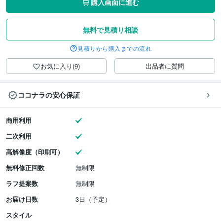
購入画面に進む
無料で見積り相談
見積りから購入までの流れ
お気に入り(9)
出品者に質問
ココナラの安心保証
商用利用
二次利用
高解像度（印刷可）
無料修正回数
無制限
ラフ提案数
無制限
お届け日数
3日（予定）
スタイル