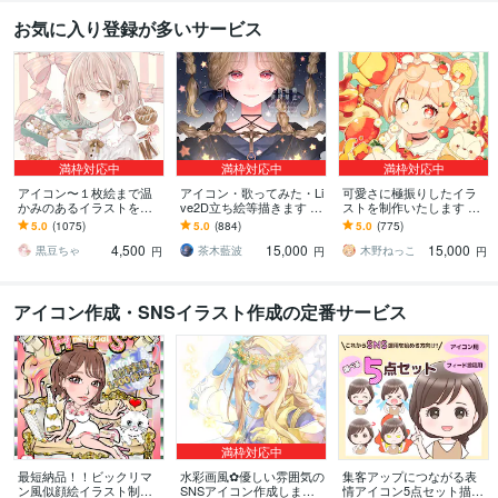
お気に入り登録が多いサービス
満枠対応中
満枠対応中
満枠対応中
アイコン〜１枚絵まで温
アイコン・歌ってみた・Li
可愛さに極振りしたイラ
かみのあるイラストを描
ve2D立ち絵等描きます ち
ストを制作いたします ★
きます ★ココナラ自体が
びキャラや配信用イラス
商用利用＆二次利用込
5.0
(1075)
5.0
(884)
5.0
(775)
初めての方も、お気軽に
ト等、幅広く制作してい
み！ミニキャラは小物２
4,500
15,000
15,000
ご相談ください♪★
ます！
点まで無料！★
黒豆ちゃ
茶木藍波
木野ねっこ
円
円
円
アイコン作成・SNSイラスト作成の定番サービス
満枠対応中
最短納品！！ビックリマ
水彩画風✿優しい雰囲気の
集客アップにつながる表
ン風似顔絵イラスト制作
SNSアイコン作成します
情アイコン5点セット描き