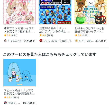
通常プラン 可愛いイラス
王道RPG風の【ドット
動物キャラはマルっとお
トを安く早く描きます 歌
絵】アイコンを作成しま
任せ♡可愛いイラスト描
ってみた、グッズなど…
す Twitch・配信にも！動
きます 商用OK♡配信、ア
5.0
(691)
5.0
(394)
5.0
(210)
用途に合わせた貴方だけ
くGIFアニメ制作可/商用O
バター、アイコン、プレ
2,500
2,500
3,000
のイラストを！
K
ゼント、SNS運用に
さまるんだお
マシマロ358
おとふ otofu labo
円
円
円
このサービスを見た人はこちらもチェックしています
スピード納品！ポップで
目を惹く人物×動物描きま
す 挿絵・動画・グッズな
5.0
(1341)
ど鮮やかな配色で個性を
10,000
出したい方へ
hoppe（ほっぺ）
円