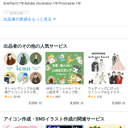
ibisPaint:7年
Adobe Illustrator:1年
Procreate:1年
得意分野
出品者の実績をもっと見る
イラスト作成・漫画制作
イラスト作成
ペットの似顔絵・アイコン
イラスト作成・漫画制作
LINEスタンプ・絵文字
出品者のその他の人気サービス
オシャレでシンプルな線
ゆるくてシュール！ライ
ウェディングにぴった
画アイコンイラスト作成
ン絵文字・スタンプ作成
り！シンプルなイラスト
します カラー・小物無
します ペットや似顔絵、
描きます 追加料金なし◎
5.0
(319)
5.0
(42)
5.0
(13)
料・修正無制限！各工程
企業のオリジナルキャラ
ウェルカムボードや思い
3,000
8,000
5,000
で確認できるから安心◎
クターをスタンプに◎
出に♪
円
円
円
アイコン作成・SNSイラスト作成の関連サービス