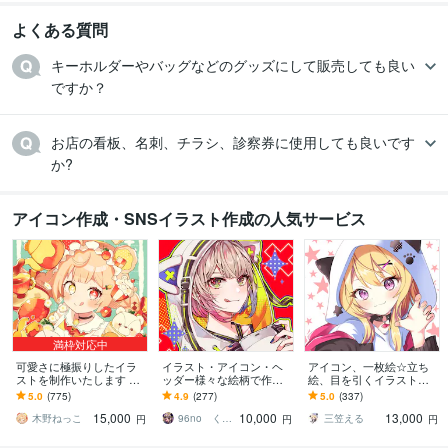
よくある質問
キーホルダーやバッグなどのグッズにして販売しても良い
ですか？
お店の看板、名刺、チラシ、診察券に使用しても良いです
か?
アイコン作成・SNSイラスト作成の人気サービス
満枠対応中
可愛さに極振りしたイラ
イラスト・アイコン・ヘ
アイコン、一枚絵☆立ち
ストを制作いたします ★
ッダー様々な絵柄で作成
絵、目を引くイラスト描
商用利用＆二次利用込
します 商用可！似顔絵・
きます イリアム、サム
5.0
(775)
4.9
(277)
5.0
(337)
み！ミニキャラは小物２
ブログ・インスタ・動画
ネ、live2D、YouTube、歌
15,000
10,000
13,000
点まで無料！★
配信サムネ等用途様々！
ってみたも
木野ねっこ
96no くろの
三笠える
円
円
円