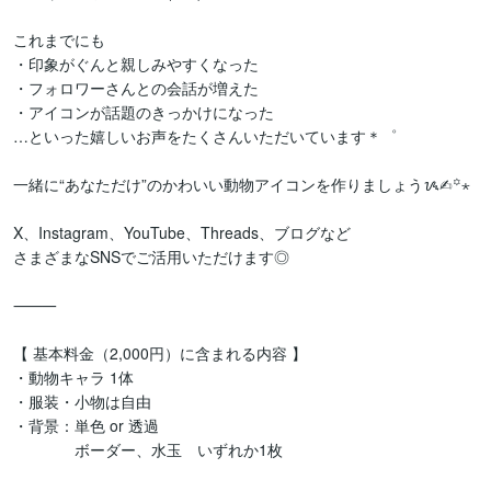
これまでにも

・印象がぐんと親しみやすくなった

・フォロワーさんとの会話が増えた

・アイコンが話題のきっかけになった

…といった嬉しいお声をたくさんいただいています＊゜

一緒に“あなただけ”のかわいい動物アイコンを作りましょうᝰ✍︎꙳⋆

X、Instagram、YouTube、Threads、ブログなど

さまざまなSNSでご活用いただけます◎

⸻

【 基本料金（2,000円）に含まれる内容 】

・動物キャラ 1体

・服装・小物は自由

・背景：単色 or 透過

　　　　ボーダー、水玉　いずれか1枚
