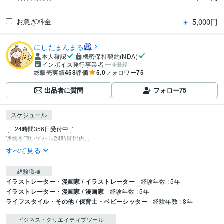
＋
5,000円
お急ぎ料金
にしだまんまる
本人確認
機密保持契約(NDA)
インボイス発行事業者
未登録
総販売実績
458
評価
5.0
フォロワー
75
出品者に質問
フォロー
75
スケジュール
˗ˏˋ  24時間356日受付中 ˎˊ˗

連絡を頂いてから24時間以内...
すべて見る
経験職種
イラストレーター・漫画家 / イラストレーター
経験年数 : 5年
イラストレーター・漫画家 / 漫画家
経験年数 : 5年
ライフスタイル・その他 / 保育士・ベビーシッター
経験年数 : 8年
ビジネス・クリエイティブツール