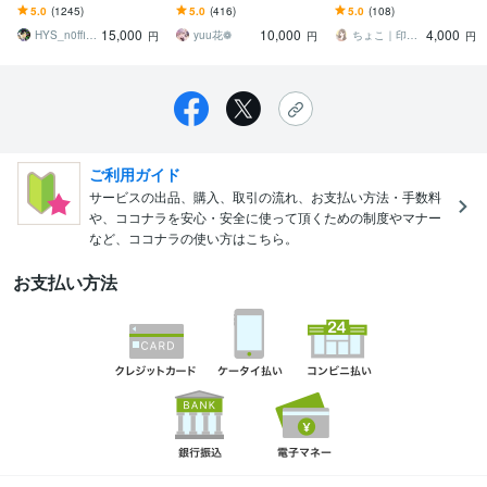
します アイコンやデジタ
『あたたかさ』と『キラ
ます イラストだけでな
5.0
(1245)
5.0
(416)
5.0
(108)
ルギフトに！シール印刷
キラ』を合わせ持ったイ
く、やりとりの満足度も
15,000
10,000
4,000
の対応も可能です！
ラストを描きます
重視しております◎
HYS_n0fficial
yuu花❁
ちょこ｜印象と信頼を形にするアイコン職人
円
円
円
ご利用ガイド
サービスの出品、購入、取引の流れ、お支払い方法・手数料
や、ココナラを安心・安全に使って頂くための制度やマナー
など、ココナラの使い方はこちら。
お支払い方法