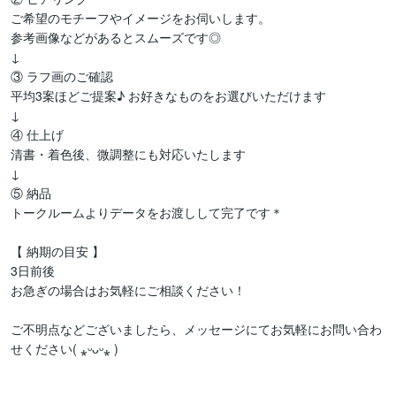
ご希望のモチーフやイメージをお伺いします。

参考画像などがあるとスムーズです◎

↓

③ ラフ画のご確認

平均3案ほどご提案♪ お好きなものをお選びいただけます

↓

④ 仕上げ

清書・着色後、微調整にも対応いたします

↓

⑤ 納品

トークルームよりデータをお渡しして完了です＊

【 納期の目安 】

3日前後

お急ぎの場合はお気軽にご相談ください！

ご不明点などございましたら、メッセージにてお気軽にお問い合わ
せください( ⁎ᵕᴗᵕ⁎ )
