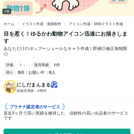
1/8
ホーム
イラスト作成・漫画制作
アイコン作成・SNSイラスト作成
目を惹く！ゆるかわ動物アイコン迅速にお描きしま
す
あなただけのポップ〜シュールなキャラ作成！即納◎修正無制限
◎
-
1
件
評価
販売実績
5
枠 / お願い中：
0
人
残り
にしだまんまる
総販売実績：
458件
プラチナ認定者の
サービス
直近3ヶ月で高い実績を維持した、信頼性の高い出品者のサービス
です